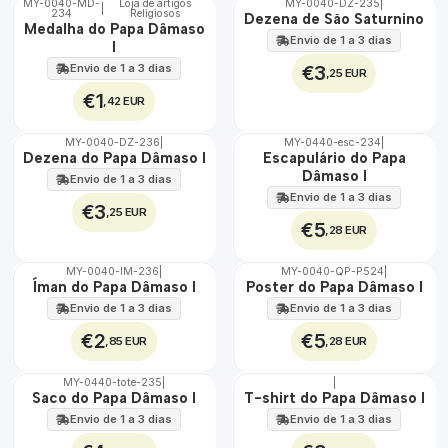
MY-0040-MD-
Loja de artigos
MY-0040-DZ-235
|
|
234
Religiosos
🇵🇹
🇵🇹
Dezena de São Saturnino
Medalha do Papa Dâmaso
100%
100%
Envio de 1 a 3 dias
I
Envio de 1 a 3 dias
€3
,25 EUR
€1
,42 EUR
MY-0040-DZ-236
|
MY-0440-esc-234
|
🇵🇹
🇵🇹
Dezena do Papa Dâmaso I
Escapulário do Papa
100%
100%
Dâmaso I
Envio de 1 a 3 dias
Envio de 1 a 3 dias
€3
,25 EUR
€5
,28 EUR
MY-0040-IM-236
|
MY-0040-QP-P524
|
🇵🇹
🇵🇹
Íman do Papa Dâmaso I
Poster do Papa Dâmaso I
100%
100%
Envio de 1 a 3 dias
Envio de 1 a 3 dias
€2
€5
,85 EUR
,28 EUR
MY-0440-tote-235
|
|
🇵🇹
🇵🇹
Saco do Papa Dâmaso I
T-shirt do Papa Dâmaso I
100%
100%
Envio de 1 a 3 dias
Envio de 1 a 3 dias