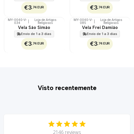
€3
€3
,74 EUR
,74 EUR
MY-0040-V-
Loja de Artigos
MY-0040-V-
Loja de Artigos
|
|
034
Religiosos
085
Religiosos
🇵🇹
🇵🇹
Vela São Simão
Vela Frei Damião
100%
100%
Envio de 1 a 3 dias
Envio de 1 a 3 dias
€3
€3
,74 EUR
,74 EUR
Visto recentemente
2146 reviews