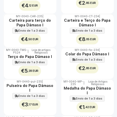
€2
,85 EUR
€4
,12 EUR
MY-0040-CAR-235
|
MY-0040-CT-234
|
🇵🇹
🇵🇹
Carteira para terço do
Carteira e Terço do Papa
100%
100%
Papa Dâmaso I
Dâmaso I
Envio de 1 a 3 dias
Envio de 1 a 3 dias
€4
€8
,50 EUR
,05 EUR
MY-0040-TMS-
Loja de artigos
MY-0440-fio-234
|
|
P524
Religiosos
🇵🇹
🇵🇹
Colar do Papa Dâmaso I
Terço do Papa Dâmaso I
100%
100%
Envio de 1 a 3 dias
Envio de 1 a 3 dias
€2
,85 EUR
€5
,28 EUR
MY-0440-pul-235
|
MY-0040-MP-
Loja de Artigos
|
235
Religiosos
🇵🇹
🇵🇹
Pulseira do Papa Dâmaso
Medalha do Papa Dâmaso
100%
100%
I
I
Envio de 1 a 3 dias
Envio de 1 a 3 dias
€3
,17 EUR
€1
,42 EUR