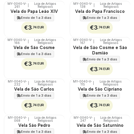
MY-0040-V-
Loja de Artigos
MY-0040-V-
Loja de Artigos
|
|
261
Religiosos
138
Religiosos
🇵🇹
🇵🇹
Vela do Papa Leão XIV
Vela do Papa Francisco
100%
100%
Envio de 1 a 3 dias
Envio de 1 a 3 dias
€3
€3
,74 EUR
,74 EUR
MY-0040-V-
Loja de Artigos
MY-0040-V-
Loja de Artigos
|
|
166
Religiosos
167
Religiosos
🇵🇹
🇵🇹
Vela de São Cosme
Vela de São Cosme e São
100%
100%
Damião
Envio de 1 a 3 dias
Envio de 1 a 3 dias
€3
,74 EUR
€3
,74 EUR
MY-0040-V-
Loja de Artigos
MY-0040-V-
Loja de Artigos
|
|
232
Religiosos
115
Religiosos
🇵🇹
🇵🇹
Vela de São Carlos
Vela de São Cipriano
100%
100%
Envio de 1 a 3 dias
Envio de 1 a 3 dias
€3
€3
,74 EUR
,74 EUR
MY-0040-V-
Loja de Artigos
MY-0040-V-
Loja de Artigos
|
|
068
Religiosos
247
Religiosos
🇵🇹
🇵🇹
Vela São Pedro
Vela de São Saturnino
100%
100%
Envio de 1 a 3 dias
Envio de 1 a 3 dias