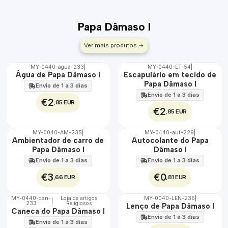
Papa Dâmaso I
Ver mais produtos
MY-0440-agua-233
|
MY-0440-ET-54
|
🇵🇹
🇵🇹
Água de Papa Dâmaso I
Escapulário em tecido de
100%
100%
Papa Dâmaso I
Envio de 1 a 3 dias
ÁGUA
Envio de 1 a 3 dias
€2
,85 EUR
€2
,85 EUR
MY-0040-AM-235
|
MY-0440-aut-229
|
🇵🇹
🇵🇹
Ambientador de carro de
Autocolante do Papa
100%
100%
Papa Dâmaso I
Dâmaso I
Envio de 1 a 3 dias
Envio de 1 a 3 dias
€3
€0
,66 EUR
,81 EUR
MY-0440-can-
Loja de artigos
MY-0040-LEN-236
|
|
233
Religiosos
🇵🇹
🇵🇹
Lenço de Papa Dâmaso I
Caneca do Papa Dâmaso I
100%
100%
Envio de 1 a 3 dias
Envio de 1 a 3 dias