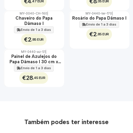
€4
€8
,47 EUR
,05 EUR
MY-0040-CH-160
|
MY-0440-ter-170
|
🇵🇹
🇵🇹
Chaveiro do Papa
Rosário do Papa Dâmaso I
100%
100%
Dâmaso I
Envio de 1 a 3 dias
Envio de 1 a 3 dias
€2
,85 EUR
€2
,85 EUR
MY-0440-az-51
|
🇵🇹
Painel de Azulejos do
100%
Papa Dâmaso I 30 cm x
EXT.
45 cm
Envio de 1 a 3 dias
€28
,45 EUR
Também podes ter interesse