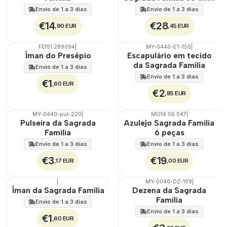
45 cm
Envio de 1 a 3 dias
Envio de 1 a 3 dias
€14
€28
,90 EUR
,45 EUR
FE151.289094
|
MY-0440-ET-155
|
🇵🇹
100%
Não Disponível
Íman do Presépio
Escapulário em tecido
ÁGUA
da Sagrada Família
Envio de 1 a 3 dias
Envio de 1 a 3 dias
€1
,60 EUR
€2
,85 EUR
MY-0440-pul-220
|
MO14.06.547
|
🇵🇹
100%
🇵🇹
100%
Pulseira da Sagrada
Azulejo Sagrada Família
EXT.
Família
6 peças
Envio de 1 a 3 dias
Envio de 1 a 3 dias
€3
€19
,17 EUR
,00 EUR
|
MY-0040-DZ-109
|
🇵🇹
100%
Íman da Sagrada Família
Dezena da Sagrada
Família
Envio de 1 a 3 dias
Envio de 1 a 3 dias
€1
,60 EUR