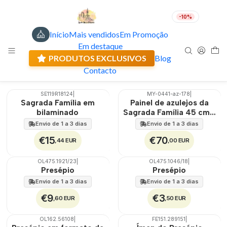
-10%
Início
Mais vendidos
Em Promoção
Sagrada Família
PT
EUR
Em destaque
Envio actual: 0.00 €
PRODUTOS EXCLUSIVOS
Blog
Filtros
Contacto
SE119R18124
|
MY-0441-az-178
|
🇵🇹
100%
Sagrada Família em
Painel de azulejos da
EXT.
bilaminado
Sagrada Família 45 cm x
60 cm
Envio de 1 a 3 dias
Envio de 1 a 3 dias
€15
€70
,44 EUR
,00 EUR
OL475.1921/23
|
OL475.1046/18
|
Presépio
Presépio
Envio de 1 a 3 dias
Envio de 1 a 3 dias
€9
€3
,60 EUR
,50 EUR
OL162.56108
|
FE151.289151
|
TOP
Não Disponível