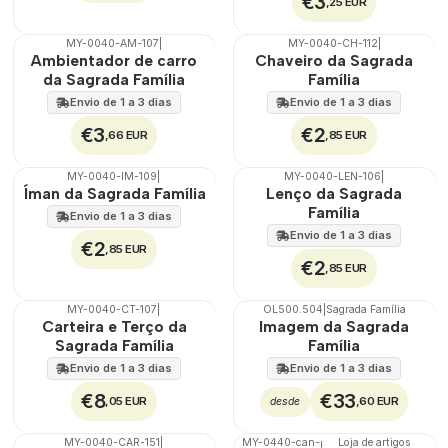
€3
,25 EUR
MY-0040-AM-107
|
MY-0040-CH-112
|
🇵🇹
100%
🇵🇹
100%
Ambientador de carro
Chaveiro da Sagrada
da Sagrada Família
Família
Envio de 1 a 3 dias
Envio de 1 a 3 dias
€3
€2
,66 EUR
,85 EUR
MY-0040-IM-109
|
MY-0040-LEN-106
|
🇵🇹
100%
🇵🇹
100%
Íman da Sagrada Família
Lenço da Sagrada
Família
Envio de 1 a 3 dias
Envio de 1 a 3 dias
€2
,85 EUR
€2
,85 EUR
MY-0040-CT-107
|
OL500.504
|
Sagrada Família
🇵🇹
100%
🇵🇹
100%
Carteira e Terço da
Imagem da Sagrada
Sagrada Família
Família
Envio de 1 a 3 dias
Envio de 1 a 3 dias
€8
€33
,05 EUR
,60 EUR
desde
MY-0040-CAR-151
|
MY-0440-can-
Loja de artigos
|