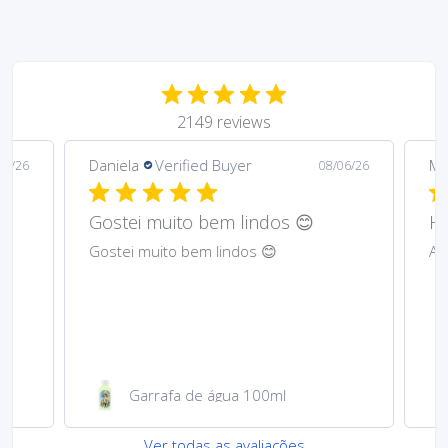
2149 reviews
Daniela
Verified Buyer
Ma
6/26
08/06/26
Gostei muito bem lindos 😊
Har
Gostei muito bem lindos 😊
Abs
Garrafa de água 100ml
Ver todas as avaliações