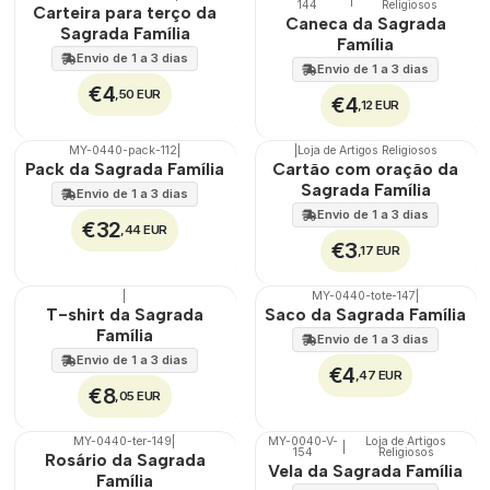
🇵🇹
100%
🇵🇹
100%
144
Religiosos
Carteira para terço da
Caneca da Sagrada
Sagrada Família
Família
Envio de 1 a 3 dias
Envio de 1 a 3 dias
€4
,50 EUR
€4
,12 EUR
MY-0440-pack-112
|
|
Loja de Artigos Religiosos
🇵🇹
100%
🇵🇹
100%
Pack da Sagrada Família
Cartão com oração da
Sagrada Família
Envio de 1 a 3 dias
Envio de 1 a 3 dias
€32
,44 EUR
€3
,17 EUR
|
MY-0440-tote-147
|
🇵🇹
100%
🇵🇹
100%
T-shirt da Sagrada
Saco da Sagrada Família
Família
Envio de 1 a 3 dias
Envio de 1 a 3 dias
€4
,47 EUR
€8
,05 EUR
MY-0440-ter-149
|
MY-0040-V-
Loja de Artigos
|
🇵🇹
100%
🇵🇹
100%
154
Religiosos
Rosário da Sagrada
Vela da Sagrada Família
Família