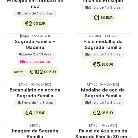
Presépio em formato de
Íman do Presépio
noz
Envio de 1 a 3 dias
Envio de 1 a 3 dias
€1
,60 EUR
€2
,00 EUR
|
Papa João Paulo II
MY-0040-FM-172
|
ÁGUA
Sagrada Família -
Fio e medalha da
Madeira
Sagrada Família
Envio 2 a 10 dias
Envio de 1 a 3 dias
Incluí presente
€5
,28 EUR
€102
,00 EUR
desde
MY-0440-ACO-167
|
MY-0040-MDA-175
|
🇵🇹
100%
🇵🇹
100%
Escapulário de aço da
Medalha de aço da
ÁGUA
ÁGUA
Sagrada Família
Sagrada Família
Envio de 1 a 3 dias
Envio de 1 a 3 dias
€4
€2
,47 EUR
,05 EUR
NI18515
|
MY-0440-az-157
|
🇵🇹
100%
Não Disponível
Imagem da Sagrada
Painel de Azulejos da
EXT.
Família
Sagrada Família 30 cm x