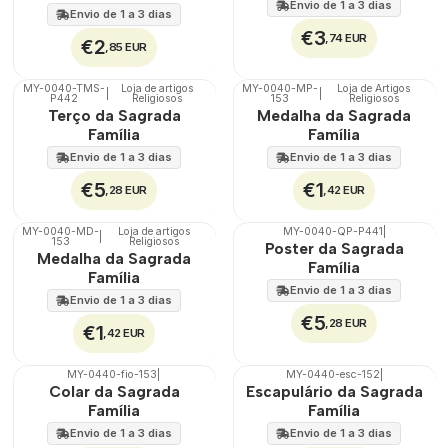
Envio de 1 a 3 dias
Envio de 1 a 3 dias
€3
,74 EUR
€2
,85 EUR
MY-0040-TMS-
Loja de artigos
MY-0040-MP-
Loja de Artigos
|
|
🇵🇹
100%
🇵🇹
100%
P442
Religiosos
153
Religiosos
Terço da Sagrada
Medalha da Sagrada
Família
Família
Envio de 1 a 3 dias
Envio de 1 a 3 dias
€5
€1
,28 EUR
,42 EUR
MY-0040-MD-
Loja de artigos
MY-0040-QP-P441
|
|
🇵🇹
100%
🇵🇹
100%
153
Religiosos
Poster da Sagrada
Medalha da Sagrada
TOP
Família
Família
Envio de 1 a 3 dias
Envio de 1 a 3 dias
€5
,28 EUR
€1
,42 EUR
MY-0440-fio-153
|
MY-0440-esc-152
|
🇵🇹
100%
🇵🇹
100%
Colar da Sagrada
Escapulário da Sagrada
Família
Família
Envio de 1 a 3 dias
Envio de 1 a 3 dias