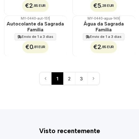
€2
€5
,85 EUR
,28 EUR
MY-0440-aut-151
|
MY-0440-agua-149
|
🇵🇹
100%
🇵🇹
100%
Autocolante da Sagrada
Água da Sagrada
Família
Família
Envio de 1 a 3 dias
Envio de 1 a 3 dias
€0
€2
,81 EUR
,85 EUR
1
2
3
Visto recentemente