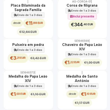
|
AG-COROA-01
|
DESCONTO
🇵🇹
100%
Placa Bilaminada da
Coroa de filigrana
Sagrada Família
Envio de 1 a 3 dias
Envio de 1 a 3 dias
Incluí presente
€11
,88 EUR
desde
€344
,40 EUR
€12,64 EUR
|
SE1646569
|
DESCONTO
DESCONTO
Pulseira em pedra
Chaveiro do Papa Leão
XIV
Envio de 1 a 3 dias
Envio de 1 a 3 dias
€3
,21 EUR
€3,42 EUR
€1
,22 EUR
€1,30 EUR
SE1646573
|
|
DESCONTO
DESCONTO
Medalha do Papa Leão
Medalha de Santo
XIV
António
Envio de 1 a 3 dias
Envio de 1 a 3 dias
€1
€1
,03 EUR
,10 EUR
€1,10 EUR
desde
€1,17 EUR