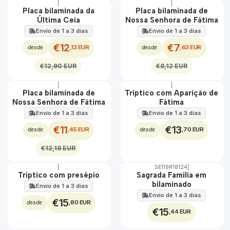
|
|
DESCONTO
DESCONTO
Placa bilaminada da
Placa bilaminada de
Última Ceia
Nossa Senhora de Fátima
Envio de 1 a 3 dias
Envio de 1 a 3 dias
€12
€7
,13 EUR
,63 EUR
desde
desde
€12,90 EUR
€8,12 EUR
|
|
DESCONTO
Placa bilaminada de
Tríptico com Aparição de
Nossa Senhora de Fátima
Fátima
Envio de 1 a 3 dias
Envio de 1 a 3 dias
€11
€13
,45 EUR
,70 EUR
desde
desde
€12,18 EUR
|
SE119R18124
|
Tríptico com presépio
Sagrada Família em
bilaminado
Envio de 1 a 3 dias
Envio de 1 a 3 dias
€15
,80 EUR
desde
€15
,44 EUR