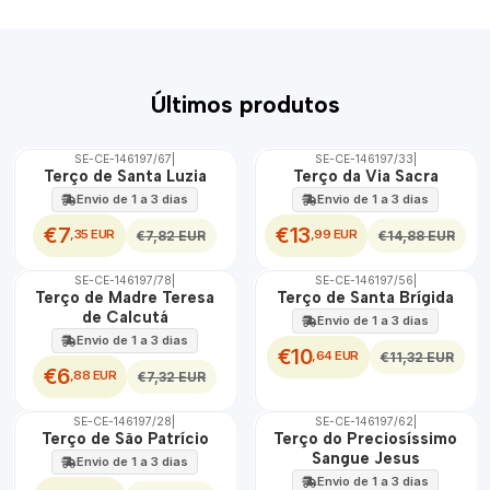
Últimos produtos
SE-CE-146197/67
|
SE-CE-146197/33
|
DESCONTO
DESCONTO
Terço de Santa Luzia
Terço da Via Sacra
Envio de 1 a 3 dias
Envio de 1 a 3 dias
€7
€13
,35 EUR
,99 EUR
€7,82 EUR
€14,88 EUR
SE-CE-146197/78
|
SE-CE-146197/56
|
DESCONTO
DESCONTO
Terço de Madre Teresa
Terço de Santa Brígida
de Calcutá
Envio de 1 a 3 dias
Envio de 1 a 3 dias
€10
,64 EUR
€11,32 EUR
€6
,88 EUR
€7,32 EUR
SE-CE-146197/28
|
SE-CE-146197/62
|
DESCONTO
DESCONTO
Terço de São Patrício
Terço do Preciosíssimo
Sangue Jesus
Envio de 1 a 3 dias
Envio de 1 a 3 dias