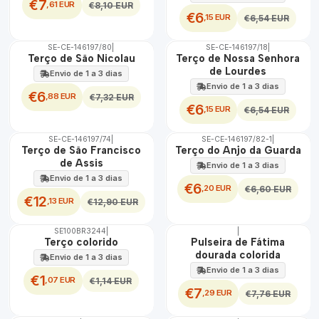
€7
,61 EUR
€8,10 EUR
€6
,15 EUR
€6,54 EUR
SE-CE-146197/80
|
SE-CE-146197/18
|
DESCONTO
DESCONTO
Terço de São Nicolau
Terço de Nossa Senhora
de Lourdes
Envio de 1 a 3 dias
Envio de 1 a 3 dias
€6
,88 EUR
€7,32 EUR
€6
,15 EUR
€6,54 EUR
SE-CE-146197/74
|
SE-CE-146197/82-1
|
DESCONTO
DESCONTO
Terço de São Francisco
Terço do Anjo da Guarda
de Assis
Envio de 1 a 3 dias
Envio de 1 a 3 dias
€6
,20 EUR
€6,60 EUR
€12
,13 EUR
€12,90 EUR
SE100BR3244
|
|
DESCONTO
DESCONTO
Terço colorido
Pulseira de Fátima
dourada colorida
Envio de 1 a 3 dias
Envio de 1 a 3 dias
€1
,07 EUR
€1,14 EUR
€7
,29 EUR
€7,76 EUR