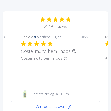
2149 reviews
Daniela
Verified Buyer
Ma
6/26
08/06/26
Gostei muito bem lindos 😊
Har
Gostei muito bem lindos 😊
Abs
Garrafa de água 100ml
Ver todas as avaliações