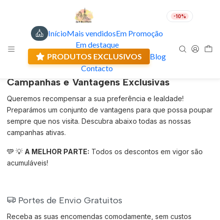
-10%
Início
Mais vendidos
Em Promoção
Condições das promoções
PT
EUR
Em destaque
Envio actual: 0.00 €
PRODUTOS EXCLUSIVOS
Blog
Contacto
Campanhas e Vantagens Exclusivas
Queremos recompensar a sua preferência e lealdade!
Preparámos um conjunto de vantagens para que possa poupar
sempre que nos visita. Descubra abaixo todas as nossas
campanhas ativas.
💡
A MELHOR PARTE:
Todos os descontos em vigor são
acumuláveis!
Portes de Envio Gratuitos
Receba as suas encomendas comodamente, sem custos