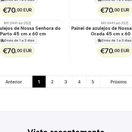
€70
€70
,00 EUR
,00 EUR
MY-0441-az-253
|
MY-0441-az-252
|
🇵🇹
100%
zulejos de Nossa Senhora do
Painel de azulejos de Noss
EXT.
Parto 45 cm x 60 cm
Orada 45 cm x 60
Envio de 1 a 3 dias
Envio de 1 a 3 dias
€70
€70
,00 EUR
,00 EUR
Anterior
1
2
3
4
5
Próximo