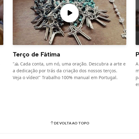
Terço de Fátima
P
s
"🙏 Cada conta, um nó, uma oração. Descubra a arte e
A
a dedicação por trás da criação dos nossos terços.
m
Veja o vídeo!" Trabalho 100% manual em Portugal.
p
e
DE VOLTA AO TOPO