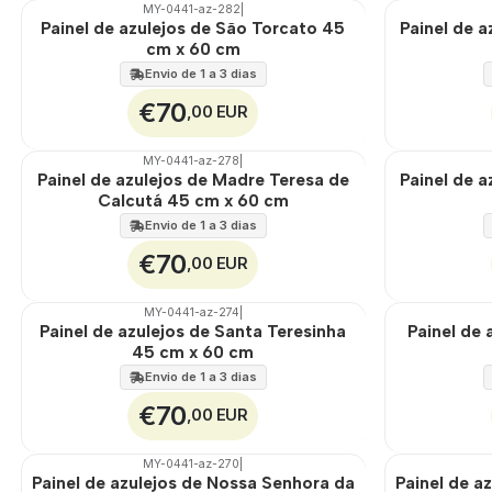
MY-0441-az-282
|
🇵🇹
100%
🇵🇹
100%
Painel de azulejos de São Torcato 45
Painel de 
EXT.
EXT.
cm x 60 cm
Envio de 1 a 3 dias
€70
,00 EUR
MY-0441-az-278
|
🇵🇹
100%
🇵🇹
100%
Painel de azulejos de Madre Teresa de
Painel de 
EXT.
EXT.
Calcutá 45 cm x 60 cm
Envio de 1 a 3 dias
€70
,00 EUR
MY-0441-az-274
|
🇵🇹
100%
🇵🇹
100%
Painel de azulejos de Santa Teresinha
Painel de 
EXT.
EXT.
45 cm x 60 cm
Envio de 1 a 3 dias
€70
,00 EUR
MY-0441-az-270
|
🇵🇹
100%
🇵🇹
100%
Painel de azulejos de Nossa Senhora da
Painel de a