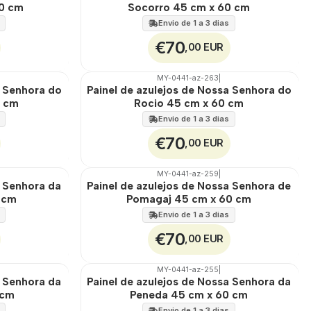
EXT.
60 cm
Socorro 45 cm x 60 cm
Envio de 1 a 3 dias
€70
,00 EUR
MY-0441-az-263
|
🇵🇹
100%
a Senhora do
Painel de azulejos de Nossa Senhora do
EXT.
0 cm
Rocio 45 cm x 60 cm
Envio de 1 a 3 dias
€70
,00 EUR
MY-0441-az-259
|
🇵🇹
100%
a Senhora da
Painel de azulejos de Nossa Senhora de
EXT.
 cm
Pomagaj 45 cm x 60 cm
Envio de 1 a 3 dias
€70
,00 EUR
MY-0441-az-255
|
🇵🇹
100%
a Senhora da
Painel de azulejos de Nossa Senhora da
EXT.
 cm
Peneda 45 cm x 60 cm
Envio de 1 a 3 dias