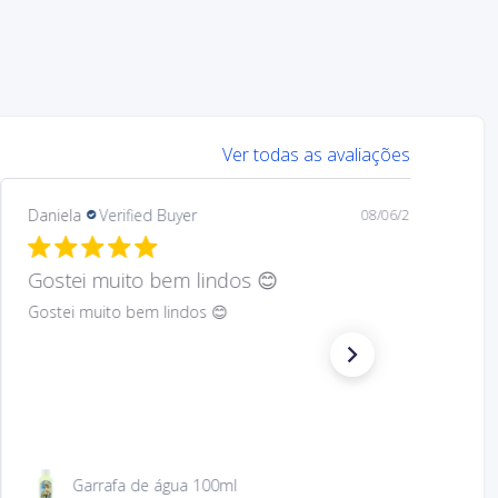
Ver todas as avaliações
Mary
Verified Buyer
08/05/26
Hard to find Saint
Absolutely wonderful!
São Jacinto 23 cm