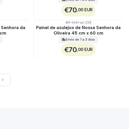
€70
,00 EUR
MY-0441-az-251
|
🇵🇹
100%
a Senhora da
Painel de azulejos de Nossa Senhora da
EXT.
 cm
Oliveira 45 cm x 60 cm
Envio de 1 a 3 dias
€70
,00 EUR