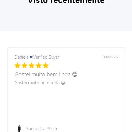
Visto recentemente
Daniela
Verified Buyer
08/06/26
Gostei muito bem lindos 😊
Gostei muito bem lindos 😊
Garrafa de água 100ml