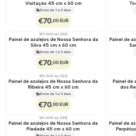
EXT.
EXT.
Visitação 45 cm x 60 cm
To
Envio de 1 a 3 dias
€70
,00 EUR
MY-0441-az-266
|
🇵🇹
100%
🇵🇹
100%
Painel de azulejos de Nossa Senhora da
Painel de a
EXT.
EXT.
Silva 45 cm x 60 cm
Sa
Envio de 1 a 3 dias
€70
,00 EUR
MY-0441-az-262
|
🇵🇹
100%
🇵🇹
100%
Painel de azulejos de Nossa Senhora da
Painel de
EXT.
EXT.
Ribeira 45 cm x 60 cm
dos Re
Envio de 1 a 3 dias
€70
,00 EUR
MY-0441-az-258
|
🇵🇹
100%
🇵🇹
100%
Painel de azulejos de Nossa Senhora da
Painel de a
EXT.
EXT.
Piedade 45 cm x 60 cm
Perpétu
Envio de 1 a 3 dias