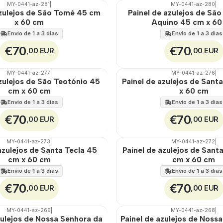
MY-0441-az-281
|
MY-0441-az-280
|
🇵🇹
100%
azulejos de São Tomé 45 cm
Painel de azulejos de Sã
EXT.
x 60 cm
Aquino 45 cm x 6
Envio de 1 a 3 dias
Envio de 1 a 3 dias
€70
€70
,00 EUR
,00 EUR
MY-0441-az-277
|
MY-0441-az-276
|
🇵🇹
100%
azulejos de São Teotónio 45
Painel de azulejos de Sant
EXT.
cm x 60 cm
x 60 cm
Envio de 1 a 3 dias
Envio de 1 a 3 dias
€70
€70
,00 EUR
,00 EUR
MY-0441-az-273
|
MY-0441-az-272
|
🇵🇹
100%
azulejos de Santa Tecla 45
Painel de azulejos de Sant
EXT.
cm x 60 cm
cm x 60 cm
Envio de 1 a 3 dias
Envio de 1 a 3 dias
€70
€70
,00 EUR
,00 EUR
MY-0441-az-269
|
MY-0441-az-268
|
🇵🇹
100%
zulejos de Nossa Senhora da
Painel de azulejos de Noss