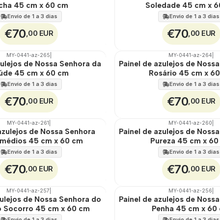
EXT.
cha 45 cm x 60 cm
Soledade 45 cm x 
Envio de 1 a 3 dias
Envio de 1 a 3 dias
€70
€70
,00 EUR
,00 EUR
MY-0441-az-265
|
MY-0441-az-264
|
🇵🇹
100%
zulejos de Nossa Senhora da
Painel de azulejos de Noss
EXT.
úde 45 cm x 60 cm
Rosário 45 cm x 6
Envio de 1 a 3 dias
Envio de 1 a 3 dias
€70
€70
,00 EUR
,00 EUR
MY-0441-az-261
|
MY-0441-az-260
|
🇵🇹
100%
 azulejos de Nossa Senhora
Painel de azulejos de Noss
EXT.
médios 45 cm x 60 cm
Pureza 45 cm x 60
Envio de 1 a 3 dias
Envio de 1 a 3 dias
€70
€70
,00 EUR
,00 EUR
MY-0441-az-257
|
MY-0441-az-256
|
🇵🇹
100%
zulejos de Nossa Senhora do
Painel de azulejos de Noss
EXT.
o Socorro 45 cm x 60 cm
Penha 45 cm x 60
Envio de 1 a 3 dias
Envio de 1 a 3 dias