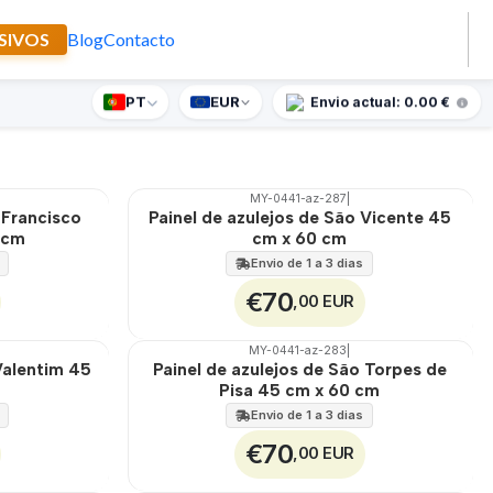
SIVOS
Blog
Contacto
PT
EUR
nte supresa para encomendas superiores a 90€
Envio actual: 0.00 €
Filtros
MY-0441-az-287
|
🇵🇹
100%
 Francisco
Painel de azulejos de São Vicente 45
EXT.
 cm
cm x 60 cm
Envio de 1 a 3 dias
€70
,00 EUR
MY-0441-az-283
|
🇵🇹
100%
Valentim 45
Painel de azulejos de São Torpes de
EXT.
Pisa 45 cm x 60 cm
Envio de 1 a 3 dias
€70
,00 EUR