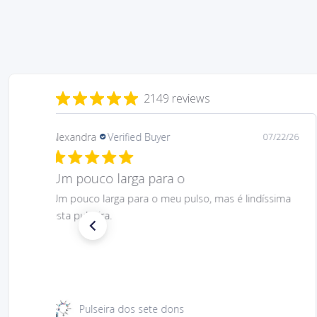
2149 reviews
Daniela
Verified Buyer
08/06/26
Gostei muito bem linda 😊
Gostei muito bem linda 😊
Santa Rita 49 cm