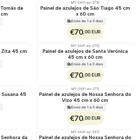
MY-0441-az-279
|
🇵🇹
100%
o Tomás de
Painel de azulejos de São Tiago 45 cm
EXT.
0 cm
x 60 cm
Envio de 1 a 3 dias
€70
,00 EUR
MY-0441-az-275
|
🇵🇹
100%
a Zita 45 cm
Painel de azulejos de Santa Verónica
EXT.
45 cm x 60 cm
Envio de 1 a 3 dias
€70
,00 EUR
MY-0441-az-271
|
🇵🇹
100%
a Susana 45
Painel de azulejos de Nossa Senhora do
EXT.
Vizo 45 cm x 60 cm
Envio de 1 a 3 dias
€70
,00 EUR
MY-0441-az-267
|
🇵🇹
100%
a Senhora da
Painel de azulejos de Nossa Senhora do