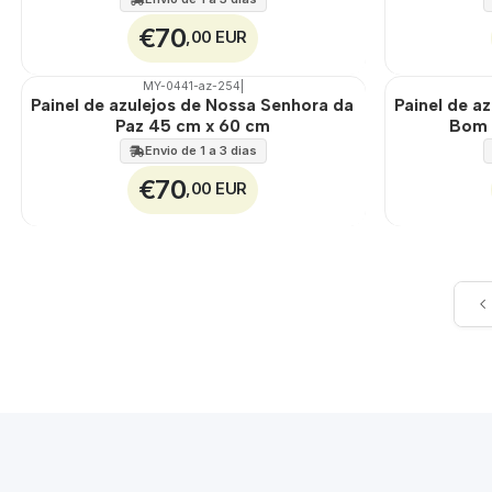
€70
,00 EUR
MY-0441-az-254
|
🇵🇹
100%
🇵🇹
100%
Painel de azulejos de Nossa Senhora da
Painel de a
EXT.
EXT.
Paz 45 cm x 60 cm
Bom 
Envio de 1 a 3 dias
€70
,00 EUR