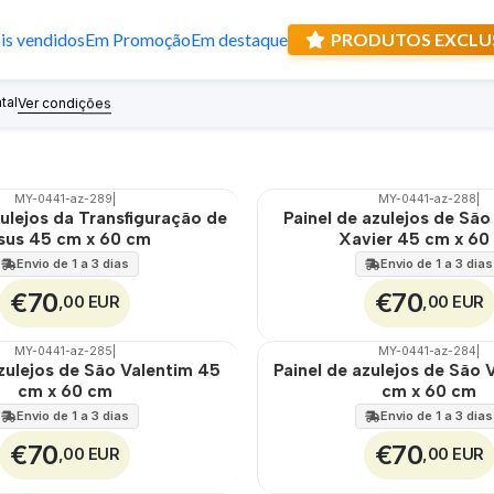
s vendidos
Em Promoção
Em destaque
PRODUTOS EXCLU
Casa e decoração
tal
Recebe prese
Ver condições
MY-0441-az-289
|
MY-0441-az-288
|
🇵🇹
100%
zulejos da Transfiguração de
Painel de azulejos de São
EXT.
sus 45 cm x 60 cm
Xavier 45 cm x 60
Envio de 1 a 3 dias
Envio de 1 a 3 dias
€70
€70
,00 EUR
,00 EUR
MY-0441-az-285
|
MY-0441-az-284
|
🇵🇹
100%
azulejos de São Valentim 45
Painel de azulejos de São 
EXT.
cm x 60 cm
cm x 60 cm
Envio de 1 a 3 dias
Envio de 1 a 3 dias
€70
€70
,00 EUR
,00 EUR