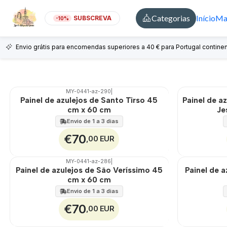
Categorias
Início
Mai
SUBSCREVA
-10%
Envio grátis para encomendas superiores a 40 € para Portugal continen
MY-0441-az-290
|
🇵🇹
100%
🇵🇹
100%
Painel de azulejos de Santo Tirso 45
Painel de a
EXT.
EXT.
cm x 60 cm
Je
Envio de 1 a 3 dias
€70
,00 EUR
MY-0441-az-286
|
🇵🇹
100%
🇵🇹
100%
Painel de azulejos de São Veríssimo 45
Painel de 
EXT.
EXT.
cm x 60 cm
Envio de 1 a 3 dias
€70
,00 EUR