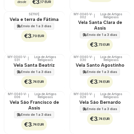
€3
,17 EUR
desde
SE1161
|
MY-0040-V-
Loja de Artigos
|
🇵🇹
100%
002
Religiosos
Não Disponível
Vela e terra de Fátima
Vela Santa Clara de
Envio de 1 a 3 dias
Assis
€3
Envio de 1 a 3 dias
,70 EUR
€3
,73 EUR
MY-0040-V-
Loja de Artigos
MY-0040-V-
Loja de Artigos
|
|
🇵🇹
100%
🇵🇹
100%
031
Religiosos
030
Religiosos
Vela Santa Beatriz
Vela Santo Agostinho
Envio de 1 a 3 dias
Envio de 1 a 3 dias
€3
€3
,74 EUR
,74 EUR
MY-0040-V-
Loja de Artigos
MY-0040-V-
Loja de Artigos
|
|
🇵🇹
100%
🇵🇹
100%
006
Religiosos
029
Religiosos
Vela São Francisco de
Vela São Bernardo
Assis
Envio de 1 a 3 dias
Envio de 1 a 3 dias
€3
,74 EUR
€3
,74 EUR