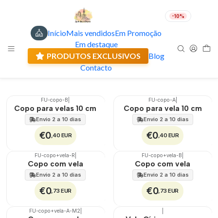
-10%
Início
Mais vendidos
Em Promoção
Velas
PT
EUR
Em destaque
Envio actual: 0.00 €
Velas com várias imagens religiosas.
PRODUTOS EXCLUSIVOS
Blog
Contacto
Filtros
FU-copo-B
|
FU-copo-A
|
🇵🇹
100%
🇵🇹
100%
Copo para velas 10 cm
Copo para vela 10 cm
Envio 2 a 10 dias
Envio 2 a 10 dias
€0
€0
,40 EUR
,40 EUR
FU-copo+vela-R
|
FU-copo+vela-B
|
🇵🇹
100%
🇵🇹
100%
Copo com vela
Copo com vela
TOP
Envio 2 a 10 dias
Envio 2 a 10 dias
€0
€0
,73 EUR
,73 EUR
FU-copo+vela-A-M2
|
|
🇵🇹
100%