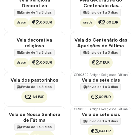
Decorativa
Centenário das
Aparições de Fátima
Envio de 1 a 3 dias
Envio de 1 a 3 dias
€2
€2
,00 EUR
,00 EUR
desde
desde
|
|
🇵🇹
100%
Não Disponível
Vela decorativa
Vela do Centenário das
religiosa
Aparições de Fátima
Envio de 1 a 3 dias
Envio de 1 a 3 dias
€2
€2
,00 EUR
,11 EUR
desde
|
CE90302
|
Artigos Religiosos Fátima
🇵🇹
100%
Não Disponível
Vela dos pastorinhos
Vela de sete dias
Envio de 1 a 3 dias
Envio de 1 a 3 dias
€2
€3
,64 EUR
,09 EUR
|
CE90303
|
Artigos Religiosos Fátima
🇵🇹
100%
Não Disponível
Vela de Nossa Senhora
Vela de sete dias
de Fátima
Envio de 1 a 3 dias
Envio de 1 a 3 dias
€3
,64 EUR