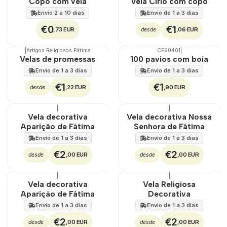
Copo com vela
Vela Círio com copo
Envio 2 a 10 dias
Envio de 1 a 3 dias
€0
€1
,73 EUR
,06 EUR
desde
|
Artigos Religiosos Fátima
CE90401
|
🇵🇹
100%
🇵🇹
100%
Velas de promessas
100 pavios com boia
TOP
TOP
Envio de 1 a 3 dias
Envio de 1 a 3 dias
€1
€1
,22 EUR
,90 EUR
desde
|
|
🇵🇹
100%
🇵🇹
100%
Vela decorativa
Vela decorativa Nossa
Aparição de Fátima
Senhora de Fátima
Envio de 1 a 3 dias
Envio de 1 a 3 dias
€2
€2
,00 EUR
,00 EUR
desde
desde
|
|
🇵🇹
100%
🇵🇹
100%
Vela decorativa
Vela Religiosa
Aparição de Fátima
Decorativa
Envio de 1 a 3 dias
Envio de 1 a 3 dias
€2
€2
,00 EUR
,00 EUR
desde
desde