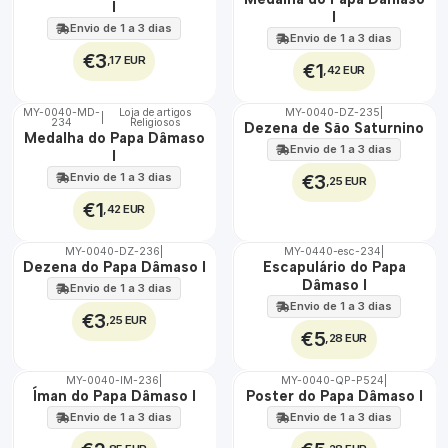
100%
100%
I
I
Envio de 1 a 3 dias
Envio de 1 a 3 dias
€3
,17 EUR
€1
,42 EUR
MY-0040-MD-
Loja de artigos
MY-0040-DZ-235
|
|
234
Religiosos
🇵🇹
🇵🇹
Dezena de São Saturnino
Medalha do Papa Dâmaso
100%
100%
Envio de 1 a 3 dias
I
Envio de 1 a 3 dias
€3
,25 EUR
€1
,42 EUR
MY-0040-DZ-236
|
MY-0440-esc-234
|
🇵🇹
🇵🇹
Dezena do Papa Dâmaso I
Escapulário do Papa
100%
100%
Dâmaso I
Envio de 1 a 3 dias
Envio de 1 a 3 dias
€3
,25 EUR
€5
,28 EUR
MY-0040-IM-236
|
MY-0040-QP-P524
|
🇵🇹
🇵🇹
Íman do Papa Dâmaso I
Poster do Papa Dâmaso I
100%
100%
Envio de 1 a 3 dias
Envio de 1 a 3 dias