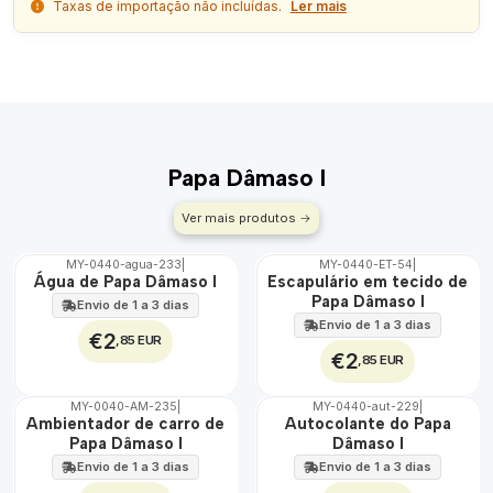
Taxas de importação não incluídas.
Ler mais
Papa Dâmaso I
Ver mais produtos
MY-0440-agua-233
|
MY-0440-ET-54
|
🇵🇹
🇵🇹
Água de Papa Dâmaso I
Escapulário em tecido de
100%
100%
Papa Dâmaso I
Envio de 1 a 3 dias
ÁGUA
Envio de 1 a 3 dias
€2
,85 EUR
€2
,85 EUR
MY-0040-AM-235
|
MY-0440-aut-229
|
🇵🇹
🇵🇹
Ambientador de carro de
Autocolante do Papa
100%
100%
Papa Dâmaso I
Dâmaso I
Envio de 1 a 3 dias
Envio de 1 a 3 dias