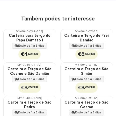
Também podes ter interesse
MY-0040-CAR-235
|
MY-0040-CT-65
|
🇵🇹
🇵🇹
Carteira para terço do
Carteira e Terço de Frei
100%
100%
Papa Dâmaso I
Damião
Envio de 1 a 3 dias
Envio de 1 a 3 dias
€4
€8
,50 EUR
,05 EUR
MY-0040-CT-172
|
MY-0040-CT-112
|
🇵🇹
🇵🇹
Carteira e Terço de São
Carteira e Terço de São
100%
100%
Cosme e São Damião
Simão
Envio de 1 a 3 dias
Envio de 1 a 3 dias
€8
€8
,05 EUR
,05 EUR
MY-0040-CT-189
|
MY-0040-CT-171
|
🇵🇹
🇵🇹
Carteira e Terço de São
Carteira e Terço de São
100%
100%
Pedro
Cosme
Envio de 1 a 3 dias
Envio de 1 a 3 dias