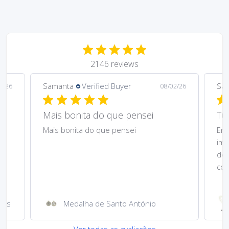
2146 reviews
Samanta
Verified Buyer
08/02/26
08/02/26
Tudo perfeito!
Entrega rápida, terço lindíssimo! A
imagem de N. Sra. de Fátima linda
demais, fiquei arrependida de ter
comprado só uma....
Read more
Terço madre pérola oval