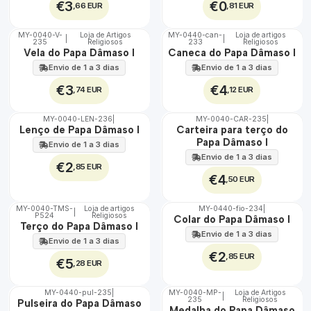
€3
€0
,66 EUR
,81 EUR
MY-0040-V-
Loja de Artigos
MY-0440-can-
Loja de artigos
|
|
235
Religiosos
233
Religiosos
🇵🇹
🇵🇹
Vela do Papa Dâmaso I
Caneca do Papa Dâmaso I
100%
100%
Envio de 1 a 3 dias
Envio de 1 a 3 dias
€3
€4
,74 EUR
,12 EUR
MY-0040-LEN-236
|
MY-0040-CAR-235
|
🇵🇹
🇵🇹
Lenço de Papa Dâmaso I
Carteira para terço do
100%
100%
Papa Dâmaso I
Envio de 1 a 3 dias
Envio de 1 a 3 dias
€2
,85 EUR
€4
,50 EUR
MY-0040-TMS-
Loja de artigos
MY-0440-fio-234
|
|
P524
Religiosos
🇵🇹
🇵🇹
Colar do Papa Dâmaso I
Terço do Papa Dâmaso I
100%
100%
Envio de 1 a 3 dias
Envio de 1 a 3 dias
€2
,85 EUR
€5
,28 EUR
MY-0440-pul-235
|
MY-0040-MP-
Loja de Artigos
|
235
Religiosos
🇵🇹
🇵🇹
Pulseira do Papa Dâmaso
Medalha do Papa Dâmaso