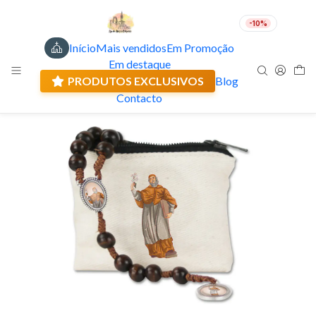
-10%
Início
Mais vendidos
Em Promoção
PT
EUR
Em destaque
Envio actual: 0.00 €
🇵🇹
FABRICADO EM PORTUGAL
PRODUTOS EXCLUSIVOS
Blog
Contacto