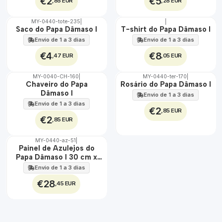
€2
€5
,85 EUR
,28 EUR
MY-0440-tote-235
|
|
🇵🇹
🇵🇹
Saco do Papa Dâmaso I
T-shirt do Papa Dâmaso I
100%
100%
Envio de 1 a 3 dias
Envio de 1 a 3 dias
€4
€8
,47 EUR
,05 EUR
MY-0040-CH-160
|
MY-0440-ter-170
|
🇵🇹
🇵🇹
Chaveiro do Papa
Rosário do Papa Dâmaso I
100%
100%
Dâmaso I
Envio de 1 a 3 dias
Envio de 1 a 3 dias
€2
,85 EUR
€2
,85 EUR
MY-0440-az-51
|
🇵🇹
Painel de Azulejos do
100%
Papa Dâmaso I 30 cm x
EXT.
45 cm
Envio de 1 a 3 dias
€28
,45 EUR