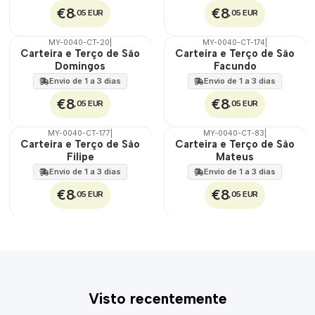
€8
€8
,05 EUR
,05 EUR
MY-0040-CT-20
|
MY-0040-CT-174
|
🇵🇹
🇵🇹
Carteira e Terço de São
Carteira e Terço de São
100%
100%
Domingos
Facundo
Envio de 1 a 3 dias
Envio de 1 a 3 dias
€8
€8
,05 EUR
,05 EUR
MY-0040-CT-177
|
MY-0040-CT-83
|
🇵🇹
🇵🇹
Carteira e Terço de São
Carteira e Terço de São
100%
100%
Filipe
Mateus
Envio de 1 a 3 dias
Envio de 1 a 3 dias
€8
€8
,05 EUR
,05 EUR
Visto recentemente