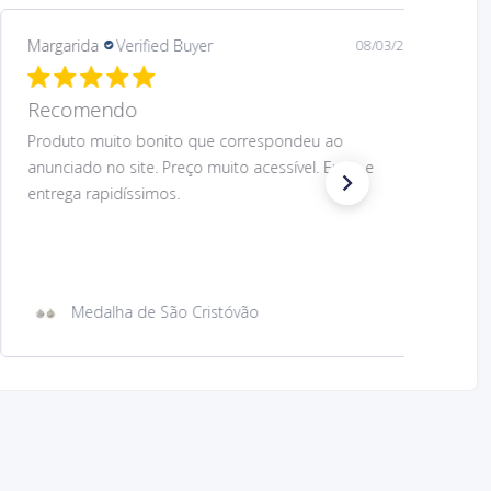
Margarida
Verified Buyer
08/03/26
Recomendo.
Preço muito acessível e design muito bom do
produto. O produto correspondeu ao anunciado.
Envio e entrega rapidíssimos. Voltaria a comprar.
Recomendo.
Íman de metal com imagem São Cristóvão