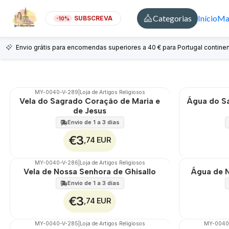
Categorias
Início
Mai
SUBSCREVA
-10%
Envio grátis para encomendas superiores a 40 € para Portugal continen
MY-0040-V-289
|
Loja de Artigos Religiosos
🇵🇹
100%
🇵🇹
100%
Vela do Sagrado Coração de Maria e
Água do S
de Jesus
Envio de 1 a 3 dias
€3
,74 EUR
MY-0040-V-286
|
Loja de Artigos Religiosos
🇵🇹
100%
🇵🇹
100%
Vela de Nossa Senhora de Ghisallo
Água de N
Envio de 1 a 3 dias
€3
,74 EUR
MY-0040-V-285
|
Loja de Artigos Religiosos
MY-0040
🇵🇹
100%
🇵🇹
100%