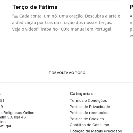
Terço de Fátima
P
s
"🙏 Cada conta, um nó, uma oração. Descubra a arte e
A
a dedicação por trás da criação dos nossos terços.
m
Veja o vídeo!" Trabalho 100% manual em Portugal.
p
e
DE VOLTA AO TOPO
s
Categorias
51
Termos e Condições
29
Política de Privacidade
os Religiosos Online
Política de reembolso
ulo 33, loja 46
Política de Cookies
tima
Conflitos de Consumo
rtugal
Cotação de Metais Preciosos