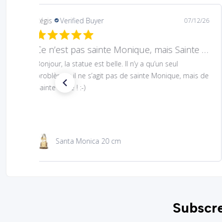
Mary
Verified Buyer
08/05/26
Hard to find Saint
Absolutely wonderful!
São Jacinto 23 cm
Subscre