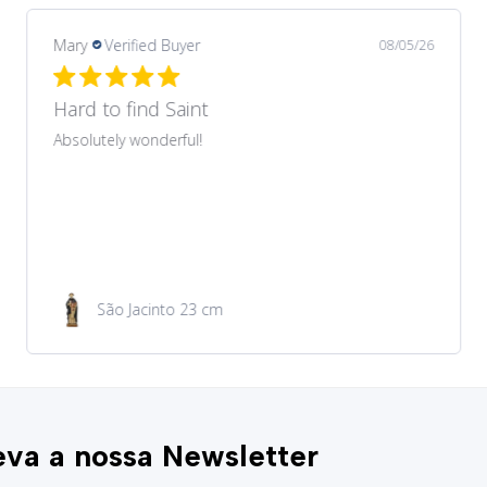
Margarida
Verified Buyer
08/03/26
Recomendo
Produto muito bonito que correspondeu ao
anunciado no site. Preço muito acessível. Envio e
entrega rapidíssimos.
Medalha de São Cristóvão
va a nossa Newsletter