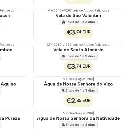
 Religiosos
MY-0040-V-267
|
Loja de Artigos Religiosos
🇵🇹
100%
aceli
Vela de São Valentim
Envio de 1 a 3 dias
€3
,74 EUR
 Religiosos
MY-0040-V-263
|
Loja de Artigos Religiosos
🇵🇹
100%
omboni
Vela de Santo Atanásio
Envio de 1 a 3 dias
€3
,74 EUR
MY-0440-agua-284
|
🇵🇹
100%
 Aquino
Água de Nossa Senhora do Vizo
Envio de 1 a 3 dias
€2
,85 EUR
MY-0440-agua-280
|
🇵🇹
100%
da Pureza
Água de Nossa Senhora da Natividade
Envio de 1 a 3 dias