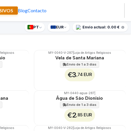
SIVOS
Blog
Contacto
PT
EUR
nte supresa para encomendas superiores a 90€
Envio actual: 0.00 €
Filtros
 Religiosos
MY-0040-V-287
|
Loja de Artigos Religiosos
🇵🇹
100%
sio
Vela de Santa Mariana
Envio de 1 a 3 dias
€3
,74 EUR
MY-0440-agua-287
|
🇵🇹
100%
iana
Água de São Dionísio
Envio de 1 a 3 dias
€2
,85 EUR
 Religiosos
MY-0040-V-282
|
Loja de Artigos Religiosos
🇵🇹
100%