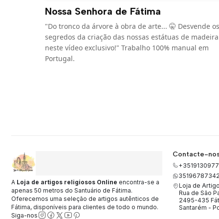
Nossa Senhora de Fátima
"Do tronco da árvore à obra de arte... 🤫 Desvende o
segredos da criação das nossas estátuas de madeira
neste vídeo exclusivo!" Trabalho 100% manual em
Portugal.
Contacte-no
+3519130977
3519678734
A
Loja de artigos religiosos Online
encontra-se a
Loja de Artig
apenas 50 metros do Santuário de Fátima.
Rua de São Pa
Oferecemos uma seleção de artigos autênticos de
2495-435 Fá
Fátima, disponíveis para clientes de todo o mundo.
Santarém - Po
Siga-nos