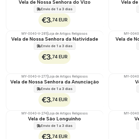
Vela de Nossa Senhora do Vizo
Vela de
Envio de 1 a 3 dias
€3
,74 EUR
MY-0040-V-281
|
Loja de Artigos Religiosos
MY-0040
🇵🇹
100%
🇵🇹
100%
Vela de Nossa Senhora da Natividade
Vela de N
Envio de 1 a 3 dias
€3
,74 EUR
MY-0040-V-277
|
Loja de Artigos Religiosos
MY-0040
🇵🇹
100%
🇵🇹
100%
Vela de Nossa Senhora da Anunciação
V
Envio de 1 a 3 dias
€3
,74 EUR
MY-0040-V-274
|
Loja de Artigos Religiosos
MY-0040
🇵🇹
100%
🇵🇹
100%
Vela de São Longuinho
V
Envio de 1 a 3 dias
€3
,74 EUR