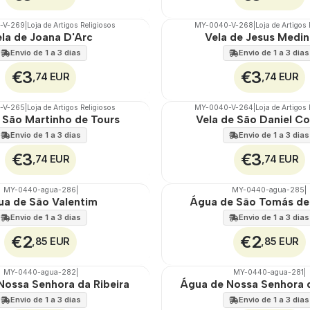
-V-269
|
Loja de Artigos Religiosos
MY-0040-V-268
|
Loja de Artigos
🇵🇹
100%
la de Joana D'Arc
Vela de Jesus Medin
Envio de 1 a 3 dias
Envio de 1 a 3 dias
€3
€3
,74 EUR
,74 EUR
-V-265
|
Loja de Artigos Religiosos
MY-0040-V-264
|
Loja de Artigos
🇵🇹
100%
 São Martinho de Tours
Vela de São Daniel C
Envio de 1 a 3 dias
Envio de 1 a 3 dias
€3
€3
,74 EUR
,74 EUR
MY-0440-agua-286
|
MY-0440-agua-285
|
🇵🇹
100%
ua de São Valentim
Água de São Tomás de
Envio de 1 a 3 dias
Envio de 1 a 3 dias
€2
€2
,85 EUR
,85 EUR
MY-0440-agua-282
|
MY-0440-agua-281
|
🇵🇹
100%
Nossa Senhora da Ribeira
Água de Nossa Senhora 
Envio de 1 a 3 dias
Envio de 1 a 3 dias