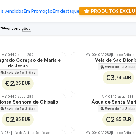
s vendidos
Em Promoção
Em destaque
PRODUTOS EXCLU
Promessas e consumíveis
tal
Recebe prese
Ver condições
MY-0440-agua-290
|
MY-0040-V-288
|
Loja de Artigos
🇵🇹
100%
agrado Coração de Maria e
Vela de São Dioní
de Jesus
Envio de 1 a 3 dias
Envio de 1 a 3 dias
€3
,74 EUR
€2
,85 EUR
MY-0440-agua-289
|
MY-0440-agua-288
|
🇵🇹
100%
ossa Senhora de Ghisallo
Água de Santa Mar
Envio de 1 a 3 dias
Envio de 1 a 3 dias
€2
€2
,85 EUR
,85 EUR
-V-284
|
Loja de Artigos Religiosos
MY-0040-V-283
|
Loja de Artigos
🇵🇹
100%