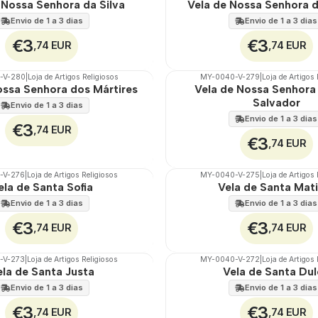
 Nossa Senhora da Silva
Vela de Nossa Senhora d
Envio de 1 a 3 dias
Envio de 1 a 3 dias
€3
€3
,74 EUR
,74 EUR
-V-280
|
Loja de Artigos Religiosos
MY-0040-V-279
|
Loja de Artigos 
🇵🇹
100%
ossa Senhora dos Mártires
Vela de Nossa Senhora
Salvador
Envio de 1 a 3 dias
Envio de 1 a 3 dias
€3
,74 EUR
€3
,74 EUR
-V-276
|
Loja de Artigos Religiosos
MY-0040-V-275
|
Loja de Artigos 
🇵🇹
100%
ela de Santa Sofia
Vela de Santa Mat
Envio de 1 a 3 dias
Envio de 1 a 3 dias
€3
€3
,74 EUR
,74 EUR
-V-273
|
Loja de Artigos Religiosos
MY-0040-V-272
|
Loja de Artigos 
🇵🇹
100%
ela de Santa Justa
Vela de Santa Du
Envio de 1 a 3 dias
Envio de 1 a 3 dias
€3
€3
,74 EUR
,74 EUR