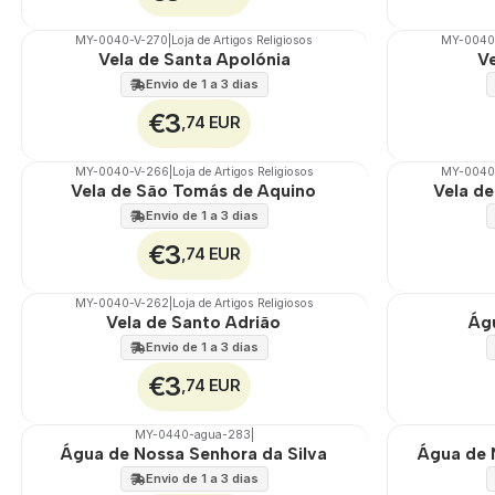
MY-0040-V-270
|
Loja de Artigos Religiosos
MY-0040
🇵🇹
100%
🇵🇹
100%
Vela de Santa Apolónia
Ve
Envio de 1 a 3 dias
€3
,74 EUR
MY-0040-V-266
|
Loja de Artigos Religiosos
MY-0040
🇵🇹
100%
🇵🇹
100%
Vela de São Tomás de Aquino
Vela de
Envio de 1 a 3 dias
€3
,74 EUR
MY-0040-V-262
|
Loja de Artigos Religiosos
🇵🇹
100%
🇵🇹
100%
Vela de Santo Adrião
Ág
Envio de 1 a 3 dias
€3
,74 EUR
MY-0440-agua-283
|
🇵🇹
100%
🇵🇹
100%
Água de Nossa Senhora da Silva
Água de 
Envio de 1 a 3 dias