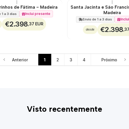
|
|
rinhos de Fátima - Madeira
Santa Jacinta e São Franc
Madeira
Incluí presente
 1 a 3 dias
Inclu
Envio de 1 a 3 dias
€2.398
,37 EUR
€2.398
,3
desde
Anterior
1
2
3
4
Próximo
Visto recentemente