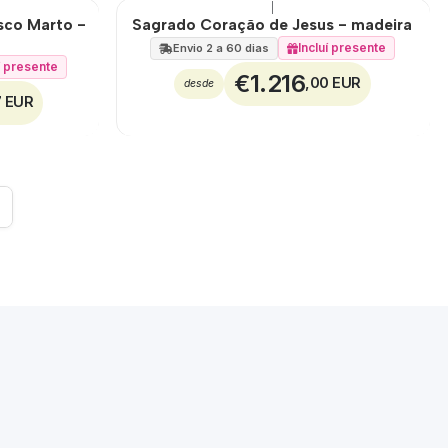
|
🇵🇹
100%
isco Marto -
Sagrado Coração de Jesus - madeira
Incluí presente
Envio 2 a 60 dias
í presente
€1.216
,00 EUR
desde
7 EUR