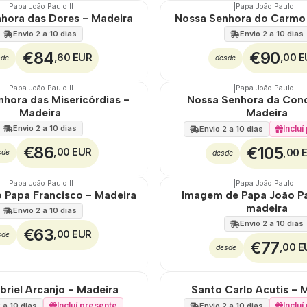
|
Papa João Paulo II
|
Papa João Paulo II
hora das Dores - Madeira
Nossa Senhora do Carmo
Envio 2 a 10 dias
Envio 2 a 10 dias
€84
€90
,60 EUR
,00 
sde
desde
|
Papa João Paulo II
|
Papa João Paulo II
hora das Misericórdias -
Nossa Senhora da Conc
Madeira
Madeira
Envio 2 a 10 dias
Inclu
Envio 2 a 10 dias
€86
€105
,00 EUR
,00 
sde
desde
|
Papa João Paulo II
|
Papa João Paulo II
 Papa Francisco - Madeira
Imagem de Papa João Pa
madeira
Envio 2 a 10 dias
Envio 2 a 10 dias
€63
,00 EUR
sde
€77
,00 E
desde
|
|
riel Arcanjo - Madeira
Santo Carlo Acutis - 
Incluí presente
Inclu
 a 10 dias
Envio 2 a 10 dias