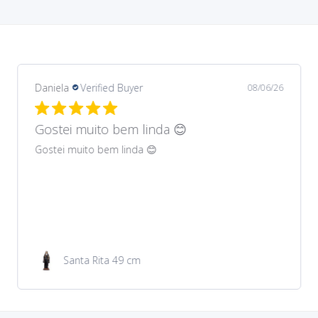
Daniela
Verified Buyer
08/06/26
Gostei muito bem lindos 😊
Gostei muito bem lindos 😊
Garrafa de água 100ml