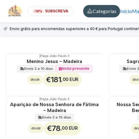
Categorias
Início
Mai
SUBSCREVA
-10%
Est
Envio grátis para encomendas superiores a 40 € para Portugal continen
|
Papa João Paulo II
Menino Jesus - Madeira
Sagra
Incluí presente
Envio 2 a 10 dias
Envio 2
€181
,00 EUR
desde
des
|
Papa João Paulo II
Aparição de Nossa Senhora de Fátima
Nossa Se
- Madeira
Be
Envio 2 a 10 dias
€78
,00 EUR
desde
de