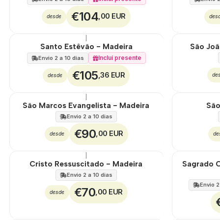
€104
,00 EUR
desde
des
|
Santo Estêvão - Madeira
São Joã
Incluí presente
Envio 2 a 10 dias
€105
,36 EUR
de
desde
|
São Marcos Evangelista - Madeira
São
Envio 2 a 10 dias
€90
,00 EUR
desde
de
|
🇵🇹
100%
Cristo Ressuscitado - Madeira
Sagrado C
EXCLUSIVO
Envio 2 a 10 dias
Envio 2
€70
,00 EUR
desde