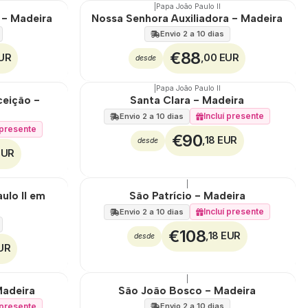
|
Papa João Paulo II
 - Madeira
Nossa Senhora Auxiliadora - Madeira
Envio 2 a 10 dias
€88
EUR
,00 EUR
desde
|
Papa João Paulo II
eição -
Santa Clara - Madeira
Incluí presente
Envio 2 a 10 dias
í presente
€90
,18 EUR
desde
EUR
|
ulo II em
São Patrício - Madeira
Incluí presente
Envio 2 a 10 dias
€108
,18 EUR
desde
UR
|
Madeira
São João Bosco - Madeira
í presente
Envio 2 a 10 dias