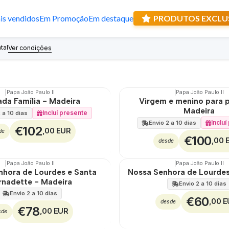
s vendidos
Em Promoção
Em destaque
PRODUTOS EXCLU
átuas de Santos católicos em mad
tal
Recebe prese
Ver condições
|
Papa João Paulo II
|
Papa João Paulo II
da Família - Madeira
Virgem e menino para 
Madeira
Incluí presente
 a 10 dias
Inclu
Envio 2 a 10 dias
€102
,00 EUR
de
€100
,00 
desde
|
Papa João Paulo II
|
Papa João Paulo II
nhora de Lourdes e Santa
Nossa Senhora de Lourdes
rnadette - Madeira
Envio 2 a 10 dias
Envio 2 a 10 dias
€60
,00 
desde
€78
,00 EUR
sde