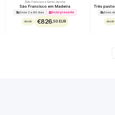
|
São Francisco e Santa Jacinta
🇵🇹
100%
🇵🇹
100%
São Francisco em Madeira
Três pasto
EXCLUSIVO
Incluí presente
Envio 2 a 60 dias
Envio de
€826
,50 EUR
desde
desde