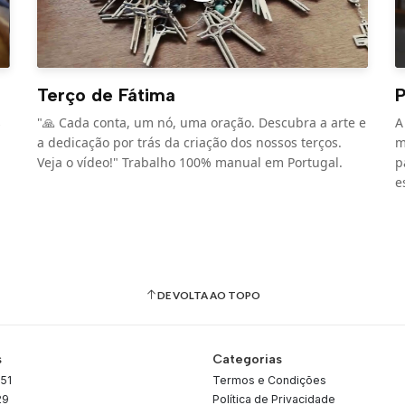
Terço de Fátima
P
s
"🙏 Cada conta, um nó, uma oração. Descubra a arte e
A
a dedicação por trás da criação dos nossos terços.
m
Veja o vídeo!" Trabalho 100% manual em Portugal.
p
e
DE VOLTA AO TOPO
s
Categorias
51
Termos e Condições
29
Política de Privacidade