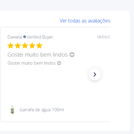
Ver todas as avaliações
Mary
Verified Buyer
08/05/26
Hard to find Saint
Absolutely wonderful!
São Jacinto 23 cm