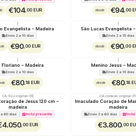
€104
€94
,00 EUR
,00 
de
desde
|
|
o Evangelista - Madeira
São Lucas Evangelista 
Envio 2 a 10 dias
Envio 2 a 10 dias
€90
€90
,00 EUR
,00 
sde
desde
|
|
 Floriano - Madeira
Menino Jesus - Mad
Envio 2 a 10 dias
Envio 2 a 10 dias
€80
€80
,18 EUR
,18 E
sde
desde
CA-SCJ-original-01
|
CA-coracao-original-01
🇵🇹
100%
oração de Jesus 120 cm -
Imaculado Coração de Mar
EXCLUSIVO
madeira
madeira
Incluí presente
Inclu
 a 60 dias
Envio 2 a 60 dias
€4.050
€3.800
,00 EUR
,00 E