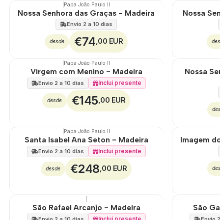
|
Papa João Paulo II
Nossa Senhora das Graças - Madeira
Nossa Sen
Envio 2 a 10 dias
€74
,00 EUR
desde
de
|
Papa João Paulo II
Virgem com Menino - Madeira
Nossa Sen
Incluí presente
Envio 2 a 10 dias
€145
,00 EUR
desde
de
|
Papa João Paulo II
Santa Isabel Ana Seton - Madeira
Imagem do
Incluí presente
Envio 2 a 10 dias
€248
,00 EUR
de
desde
|
São Rafael Arcanjo - Madeira
São Gab
Incluí presente
Envio 2 a 10 dias
Envio 2