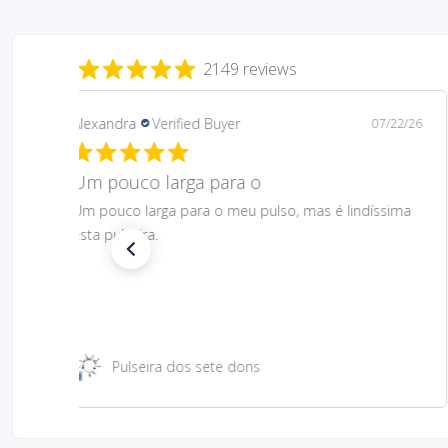
2149 reviews
Daniela
Verified Buyer
08/06/26
Gostei muito bem linda 😊
Gostei muito bem linda 😊
Santa Rita 49 cm