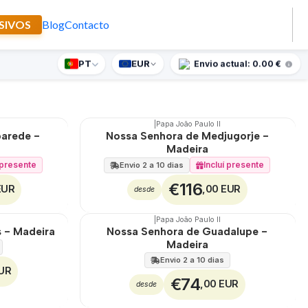
SIVOS
Blog
Contacto
eira
PT
EUR
nte supresa para encomendas superiores a 90€
Envio actual: 0.00 €
Filtros
|
Papa João Paulo II
parede -
Nossa Senhora de Medjugorje -
Madeira
í presente
Incluí presente
Envio 2 a 10 dias
€116
EUR
,00 EUR
desde
|
Papa João Paulo II
 - Madeira
Nossa Senhora de Guadalupe -
Madeira
Envio 2 a 10 dias
EUR
€74
,00 EUR
desde