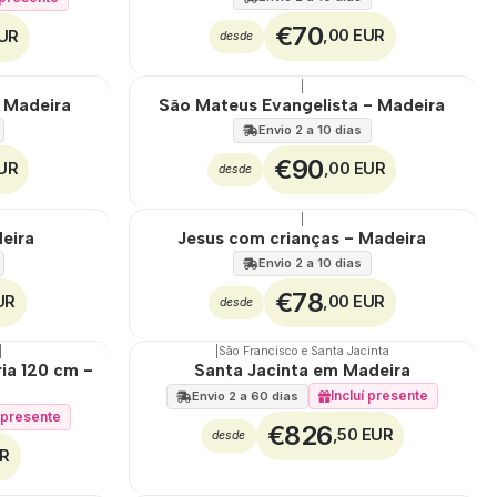
€70
,00 EUR
EUR
desde
|
- Madeira
São Mateus Evangelista - Madeira
Envio 2 a 10 dias
€90
EUR
,00 EUR
desde
|
eira
Jesus com crianças - Madeira
Envio 2 a 10 dias
€78
UR
,00 EUR
desde
|
|
São Francisco e Santa Jacinta
🇵🇹
100%
ia 120 cm -
Santa Jacinta em Madeira
Incluí presente
Envio 2 a 60 dias
í presente
€826
,50 EUR
desde
UR