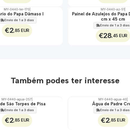
MY-0440-ter-170
|
MY-0440-az-51
|
rio do Papa Dâmaso I
Painel de Azulejos do Papa
🇵🇹
cm x 45 cm
100%
Envio de 1 a 3 dias
EXT.
Envio de 1 a 3 dias
€2
,85 EUR
€28
,45 EUR
Também podes ter interesse
MY-0440-agua-257
|
MY-0440-agua-40
|
de São Torpes de Pisa
Água de Padre Cr
🇵🇹
100%
Envio de 1 a 3 dias
Envio de 1 a 3 dias
€2
€2
,85 EUR
,85 EUR