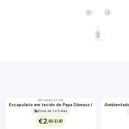
MY-0440-ET-54
|
Escapulário em tecido de Papa Dâmaso I
Ambientado
🇵🇹
🇵🇹
100%
100%
Envio de 1 a 3 dias
ÁGUA
€2
,85 EUR