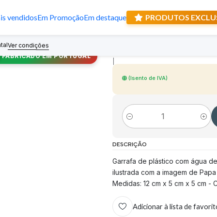
s vendidos
Em Promoção
Em destaque
PRODUTOS EXCLU
Água de Papa D
tal
Recebe prese
Ver condições
FABRICADO EM PORTUGAL
|
(Isento de IVA)
Quantidade
DESCRIÇÃO
Garrafa de plástico com água de 
ilustrada com a imagem de Papa 
Medidas: 12 cm x 5 cm x 5 cm - 
Adicionar à lista de favori