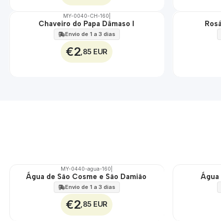
MY-0040-CH-160
|
Chaveiro do Papa Dâmaso I
Rosá
🇵🇹
🇵🇹
100%
100%
Envio de 1 a 3 dias
€2
,85 EUR
MY-0440-agua-160
|
Água de São Cosme e São Damião
Água 
🇵🇹
🇵🇹
100%
100%
Envio de 1 a 3 dias
€2
,85 EUR