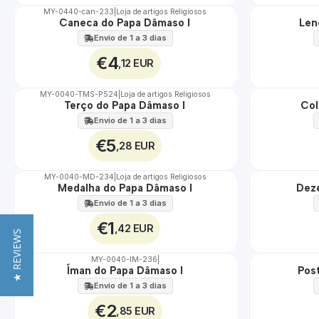
MY-0440-can-233
|
Loja de artigos Religiosos
Caneca do Papa Dâmaso I
Len
🇵🇹
🇵🇹
100%
100%
Envio de 1 a 3 dias
€4
,12 EUR
MY-0040-TMS-P524
|
Loja de artigos Religiosos
Terço do Papa Dâmaso I
Col
🇵🇹
🇵🇹
100%
100%
Envio de 1 a 3 dias
€5
,28 EUR
MY-0040-MD-234
|
Loja de artigos Religiosos
Medalha do Papa Dâmaso I
Deze
🇵🇹
🇵🇹
100%
100%
Envio de 1 a 3 dias
€1
,42 EUR
★ REVIEWS
MY-0040-IM-236
|
Íman do Papa Dâmaso I
Pos
🇵🇹
🇵🇹
100%
100%
Envio de 1 a 3 dias
€2
,85 EUR