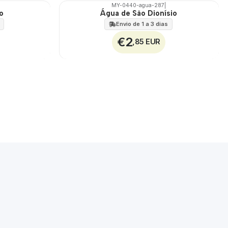
MY-0440-agua-287
|
o
Água de São Dionísio
🇵🇹
100%
Envio de 1 a 3 dias
€2
,85 EUR