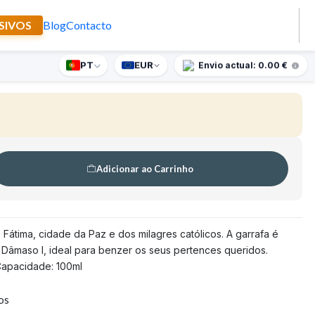
SIVOS
Blog
Contacto
âmaso I
PT
EUR
nte supresa para encomendas superiores a 90€
Envio actual: 0.00 €
🇵🇹
FABRICADO EM PORTUGAL
Adicionar ao Carrinho
Fátima, cidade da Paz e dos milagres católicos. A garrafa é
Dâmaso I, ideal para benzer os seus pertences queridos.
Capacidade: 100ml
tos