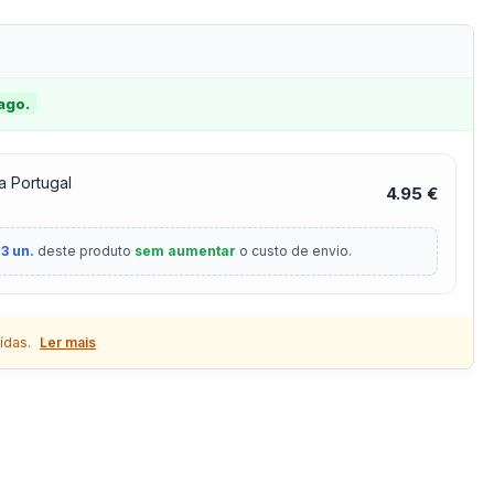
 ago.
a Portugal
4.95 €
3 un.
deste produto
sem aumentar
o custo de envio.
ídas.
Ler mais