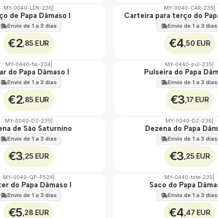
MY-0040-LEN-236
|
MY-0040-CAR-235
|
ço de Papa Dâmaso I
Carteira para terço do Pa
🇵🇹
100%
Envio de 1 a 3 dias
Envio de 1 a 3 dias
€2
€4
,85 EUR
,50 EUR
MY-0440-fio-234
|
MY-0440-pul-235
|
ar do Papa Dâmaso I
Pulseira do Papa Dâm
🇵🇹
100%
Envio de 1 a 3 dias
Envio de 1 a 3 dias
€2
€3
,85 EUR
,17 EUR
MY-0040-DZ-235
|
MY-0040-DZ-236
|
na de São Saturnino
Dezena do Papa Dâm
🇵🇹
100%
Envio de 1 a 3 dias
Envio de 1 a 3 dias
€3
€3
,25 EUR
,25 EUR
MY-0040-QP-P524
|
MY-0440-tote-235
|
ter do Papa Dâmaso I
Saco do Papa Dâma
🇵🇹
100%
Envio de 1 a 3 dias
Envio de 1 a 3 dias
€5
€4
,28 EUR
,47 EUR