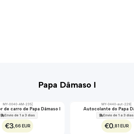
Papa Dâmaso I
MY-0040-AM-235
|
MY-0440-aut-229
|
r de carro de Papa Dâmaso I
Autocolante do Papa D
🇵🇹
100%
Envio de 1 a 3 dias
Envio de 1 a 3 dias
€3
€0
,66 EUR
,81 EUR