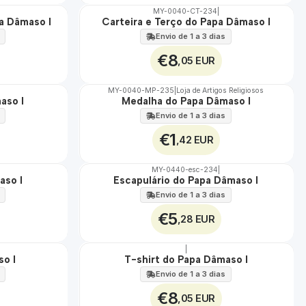
MY-0040-CT-234
|
pa Dâmaso I
Carteira e Terço do Papa Dâmaso I
🇵🇹
100%
Envio de 1 a 3 dias
€8
,05 EUR
MY-0040-MP-235
|
Loja de Artigos Religiosos
aso I
Medalha do Papa Dâmaso I
🇵🇹
100%
Envio de 1 a 3 dias
€1
,42 EUR
MY-0440-esc-234
|
aso I
Escapulário do Papa Dâmaso I
🇵🇹
100%
Envio de 1 a 3 dias
€5
,28 EUR
|
so I
T-shirt do Papa Dâmaso I
🇵🇹
100%
Envio de 1 a 3 dias
€8
,05 EUR