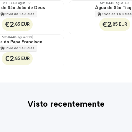
MY-0440-agua-121
|
MY-0440-agua-49
|
 de São João de Deus
Água de São Tiag
🇵🇹
100%
Envio de 1 a 3 dias
Envio de 1 a 3 dias
€2
€2
,85 EUR
,85 EUR
MY-0440-agua-130
|
a do Papa Francisco
Envio de 1 a 3 dias
€2
,85 EUR
Visto recentemente