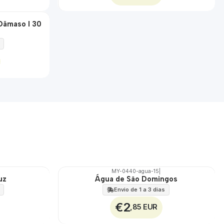
 Dâmaso I 30
MY-0440-agua-15
|
uz
Água de São Domingos
🇵🇹
100%
Envio de 1 a 3 dias
€2
,85 EUR