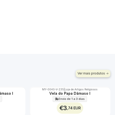
Ver mais produtos
MY-0040-V-235
|
Loja de Artigos Religiosos
âmaso I
Vela do Papa Dâmaso I
🇵🇹
100%
Envio de 1 a 3 dias
€3
,74 EUR