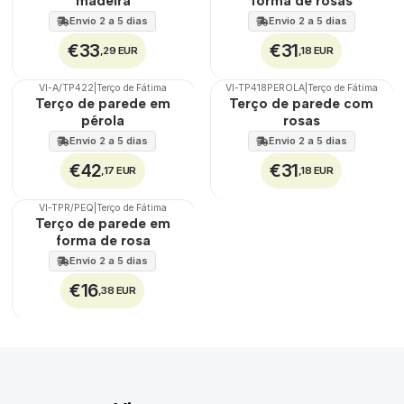
madeira
forma de rosas
Envio 2 a 5 dias
Envio 2 a 5 dias
€33
€31
,29 EUR
,18 EUR
VI-A/TP422
|
Terço de Fátima
VI-TP418PEROLA
|
Terço de Fátima
🇵🇹
100%
🇵🇹
100%
Terço de parede em
Terço de parede com
pérola
rosas
Envio 2 a 5 dias
Envio 2 a 5 dias
€42
€31
,17 EUR
,18 EUR
VI-TPR/PEQ
|
Terço de Fátima
🇵🇹
100%
Terço de parede em
forma de rosa
Envio 2 a 5 dias
€16
,38 EUR