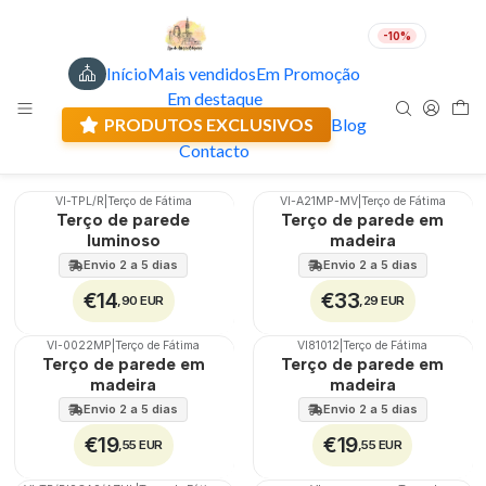
-10%
Início
Mais vendidos
Em Promoção
Terços de parede
PT
EUR
Em destaque
Envio actual: 0.00 €
PRODUTOS EXCLUSIVOS
Blog
Filtros
Contacto
VI-TPL/R
|
Terço de Fátima
VI-A21MP-MV
|
Terço de Fátima
🇵🇹
100%
🇵🇹
100%
Terço de parede
Terço de parede em
luminoso
madeira
Envio 2 a 5 dias
Envio 2 a 5 dias
€14
€33
,90 EUR
,29 EUR
VI-0022MP
|
Terço de Fátima
VI81012
|
Terço de Fátima
🇵🇹
100%
🇵🇹
100%
Terço de parede em
Terço de parede em
madeira
madeira
Envio 2 a 5 dias
Envio 2 a 5 dias
€19
€19
,55 EUR
,55 EUR