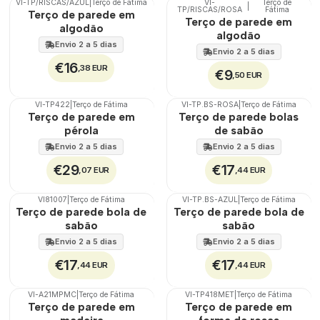
VI-TP/RISCAS/AZUL
|
Terço de Fátima
VI-
Terço de
|
🇵🇹
100%
🇵🇹
100%
TP/RISCAS/ROSA
Fátima
Terço de parede em
Terço de parede em
algodão
algodão
Envio 2 a 5 dias
Envio 2 a 5 dias
€16
,38 EUR
€9
,50 EUR
VI-TP422
|
Terço de Fátima
VI-TP.BS-ROSA
|
Terço de Fátima
🇵🇹
100%
🇵🇹
100%
Terço de parede em
Terço de parede bolas
pérola
de sabão
Envio 2 a 5 dias
Envio 2 a 5 dias
€29
€17
,07 EUR
,44 EUR
VI81007
|
Terço de Fátima
VI-TP.BS-AZUL
|
Terço de Fátima
🇵🇹
100%
🇵🇹
100%
Terço de parede bola de
Terço de parede bola de
sabão
sabão
Envio 2 a 5 dias
Envio 2 a 5 dias
€17
€17
,44 EUR
,44 EUR
VI-A21MPMC
|
Terço de Fátima
VI-TP418MET
|
Terço de Fátima
🇵🇹
100%
🇵🇹
100%
Terço de parede em
Terço de parede em