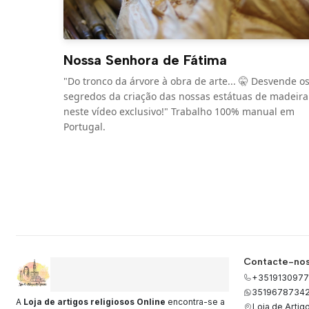
Nossa Senhora de Fátima
"Do tronco da árvore à obra de arte... 🤫 Desvende o
segredos da criação das nossas estátuas de madeira
neste vídeo exclusivo!" Trabalho 100% manual em
Portugal.
Contacte-no
+3519130977
3519678734
A
Loja de artigos religiosos Online
encontra-se a
Loja de Artig