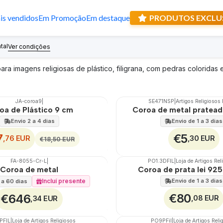
s vendidos
Em Promoção
Em destaque
PRODUTOS EXCLU
Coroas
tal
Recebe prese
Ver condições
ara imagens religiosas de plástico, filigrana, com pedras coloridas e
JA-coroa9
|
SE471NSP
|
Artigos Religiosos
🇵🇹
100%
oa de Plástico 9 cm
Coroa de metal pratead
Não Disponível
Envio 2 a 4 dias
Envio de 1 a 3 dias
7
€5
,76 EUR
,30 EUR
€18,50 EUR
FA-8055-Cr-L
|
PO1.3DFIL
|
Loja de Artigos Rel
🇵🇹
100%
Coroa de metal
Coroa de prata lei 925
Incluí presente
Envio de 1 a 3 dias
 a 60 dias
€80
€646
,08 EUR
,34 EUR
PFIL
|
Loja de Artigos Religiosos
PO9PFil
|
Loja de Artigos Reli