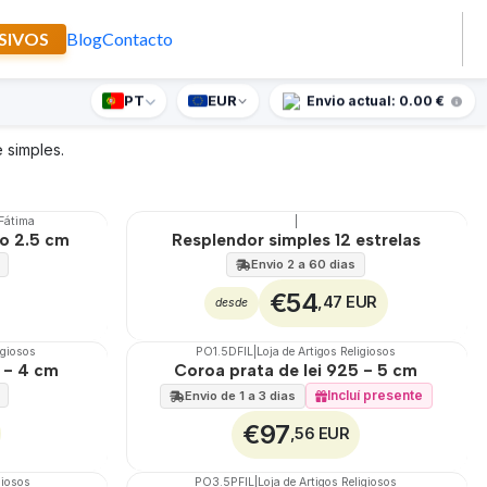
SIVOS
Blog
Contacto
PT
EUR
nte supresa para encomendas superiores a 90€
Envio actual: 0.00 €
Filtros
 simples.
 Fátima
|
🇵🇹
100%
o 2.5 cm
Resplendor simples 12 estrelas
Envio 2 a 60 dias
€54
,47 EUR
desde
igiosos
PO1.5DFIL
|
Loja de Artigos Religiosos
🇵🇹
100%
 - 4 cm
Coroa prata de lei 925 - 5 cm
Incluí presente
Envio de 1 a 3 dias
€97
,56 EUR
giosos
PO3.5PFIL
|
Loja de Artigos Religiosos