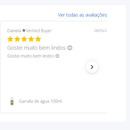
Ver todas as avaliações
Mary
Verified Buyer
08/05/26
Hard to find Saint
Absolutely wonderful!
São Jacinto 23 cm