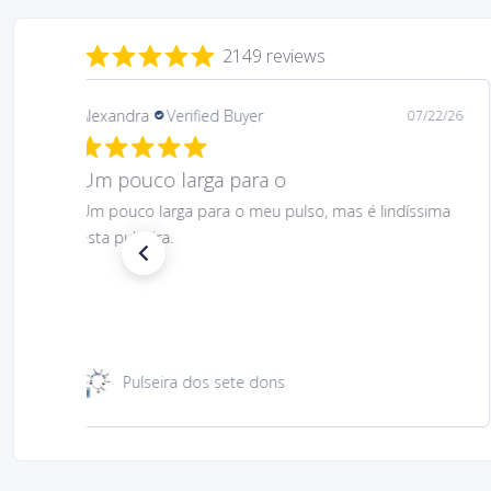
2149 reviews
Daniela
Verified Buyer
08/06/26
Gostei muito bem linda 😊
Gostei muito bem linda 😊
Santa Rita 49 cm