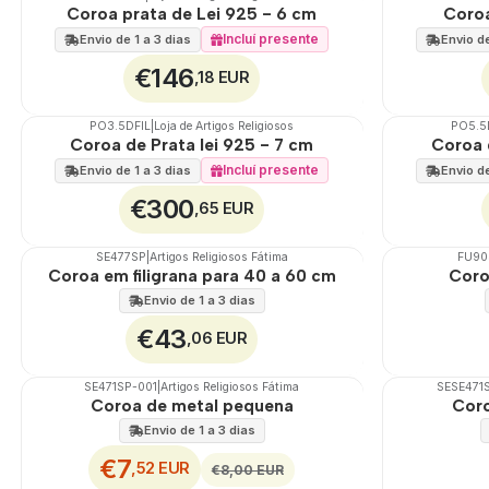
🇵🇹
100%
🇵🇹
100%
Coroa prata de Lei 925 - 6 cm
Coroa
Incluí presente
Envio de 1 a 3 dias
Envio de
€146
,18 EUR
PO3.5DFIL
|
Loja de Artigos Religiosos
PO5.5
🇵🇹
100%
🇵🇹
100%
Coroa de Prata lei 925 - 7 cm
Coroa d
Incluí presente
Envio de 1 a 3 dias
Envio de
€300
,65 EUR
SE477SP
|
Artigos Religiosos Fátima
FU90
🇵🇹
100%
🇵🇹
100%
Coroa em filigrana para 40 a 60 cm
Coro
Envio de 1 a 3 dias
€43
,06 EUR
SE471SP-001
|
Artigos Religiosos Fátima
SESE471
🇵🇹
100%
🇵🇹
100%
Coroa de metal pequena
Coro
DESCONTO
Envio de 1 a 3 dias
€7
,52 EUR
€8,00 EUR