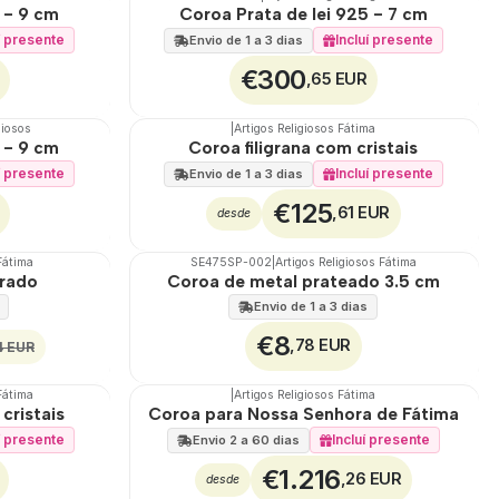
🇵🇹
100%
 - 9 cm
Coroa Prata de lei 925 - 7 cm
í presente
Incluí presente
Envio de 1 a 3 dias
€300
,65 EUR
giosos
|
Artigos Religiosos Fátima
🇵🇹
100%
 - 9 cm
Coroa filigrana com cristais
í presente
Incluí presente
Envio de 1 a 3 dias
€125
,61 EUR
desde
Fátima
SE475SP-002
|
Artigos Religiosos Fátima
🇵🇹
100%
urado
Coroa de metal prateado 3.5 cm
Envio de 1 a 3 dias
€8
,78 EUR
4 EUR
Fátima
|
Artigos Religiosos Fátima
🇵🇹
100%
cristais
Coroa para Nossa Senhora de Fátima
TOP
í presente
Incluí presente
Envio 2 a 60 dias
€1.216
,26 EUR
desde