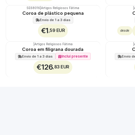
SE68016
|
Artigos Religiosos Fátima
|
🇵🇹
100%
🇵🇹
100%
Coroa de plástico pequena
C
DESCONTO
Envio de 1 a 3 dias
€1
,59 EUR
desde
|
Artigos Religiosos Fátima
|
🇵🇹
100%
🇵🇹
100%
Coroa em filigrana dourada
C
Incluí presente
Envio de 1 a 3 dias
Envio de
€126
,83 EUR