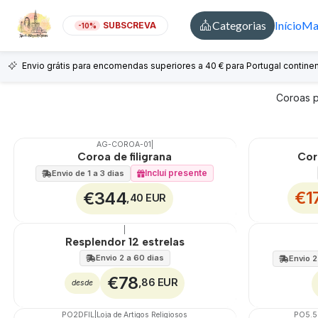
Categorias
Início
Mai
SUBSCREVA
-10%
Envio grátis para encomendas superiores a 40 € para Portugal continen
Coroas p
AG-COROA-01
|
🇵🇹
100%
🇵🇹
100%
Coroa de filigrana
Cor
DESCONTO
Incluí presente
Envio de 1 a 3 dias
€1
€344
,40 EUR
|
🇵🇹
100%
🇵🇹
100%
Resplendor 12 estrelas
Envio 2 a 60 dias
Envio 2
€78
,86 EUR
desde
PO2DFIL
|
Loja de Artigos Religiosos
PO5.5