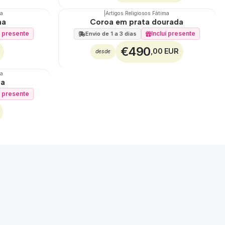
ma
|
Artigos Religiosos Fátima
🇵🇹
100%
na
Coroa em prata dourada
í presente
Incluí presente
Envio de 1 a 3 dias
€490
,00 EUR
desde
ma
na
í presente