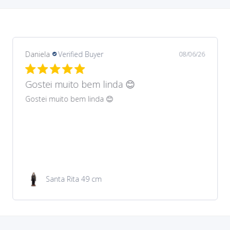
Daniela
Verified Buyer
08/06/26
Gostei muito bem lindos 😊
Gostei muito bem lindos 😊
Garrafa de água 100ml