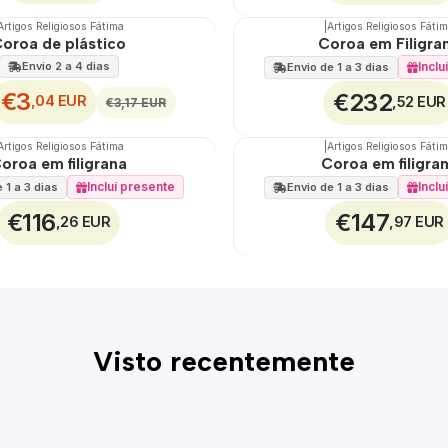
Artigos Religiosos Fátima
|
Artigos Religiosos Fáti
🇵🇹
100%
oroa de plástico
Coroa em Filigra
TOP
Envio 2 a 4 dias
Inclu
Envio de 1 a 3 dias
€3
€232
,04 EUR
,52 EUR
€3,17 EUR
Artigos Religiosos Fátima
|
Artigos Religiosos Fáti
🇵🇹
100%
oroa em filigrana
Coroa em filigra
Incluí presente
Inclu
 1 a 3 dias
Envio de 1 a 3 dias
€116
€147
,26 EUR
,97 EUR
Visto recentemente