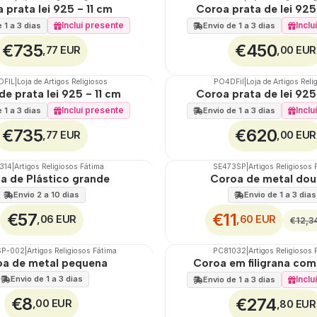
🇵🇹
100%
 prata lei 925 - 11 cm
Coroa prata de lei 925
Incluí presente
Inclu
 1 a 3 dias
Envio de 1 a 3 dias
€735
€450
,77 EUR
,00 EUR
DFIL
|
Loja de Artigos Religiosos
PO4DFil
|
Loja de Artigos Reli
🇵🇹
100%
e prata lei 925 - 11 cm
Coroa prata de lei 925
Incluí presente
Inclu
 1 a 3 dias
Envio de 1 a 3 dias
€735
€620
,77 EUR
,00 EUR
314
|
Artigos Religiosos Fátima
SE473SP
|
Artigos Religiosos 
🇵🇹
100%
a de Plástico grande
Coroa de metal do
DESCONTO
Envio 2 a 10 dias
Envio de 1 a 3 dias
€57
€11
,06 EUR
,60 EUR
€12,3
SP-002
|
Artigos Religiosos Fátima
PC81032
|
Artigos Religiosos 
🇵🇹
100%
a de metal pequena
Coroa em filigrana com 
Envio de 1 a 3 dias
Inclu
Envio de 1 a 3 dias
€8
€274
,00 EUR
,80 EUR