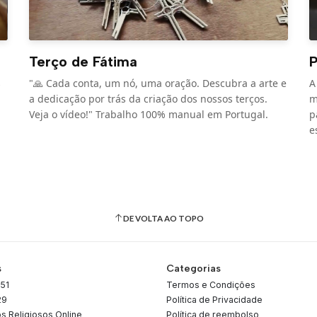
Terço de Fátima
P
s
"🙏 Cada conta, um nó, uma oração. Descubra a arte e
A
a dedicação por trás da criação dos nossos terços.
m
Veja o vídeo!" Trabalho 100% manual em Portugal.
p
e
DE VOLTA AO TOPO
s
Categorias
51
Termos e Condições
29
Política de Privacidade
os Religiosos Online
Política de reembolso