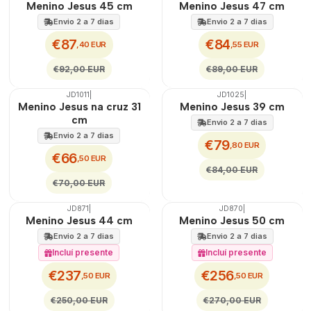
Menino Jesus 45 cm
Menino Jesus 47 cm
Envio 2 a 7 dias
Envio 2 a 7 dias
€87
€84
,40 EUR
,55 EUR
€92,00 EUR
€89,00 EUR
JD1011
|
JD1025
|
🇵🇹
100%
🇵🇹
100%
Menino Jesus na cruz 31
Menino Jesus 39 cm
DESCONTO
DESCONTO
cm
Envio 2 a 7 dias
Envio 2 a 7 dias
€79
,80 EUR
€66
,50 EUR
€84,00 EUR
€70,00 EUR
JD871
|
JD870
|
🇵🇹
100%
🇵🇹
100%
Menino Jesus 44 cm
Menino Jesus 50 cm
DESCONTO
DESCONTO
Envio 2 a 7 dias
Envio 2 a 7 dias
Incluí presente
Incluí presente
€237
€256
,50 EUR
,50 EUR
€250,00 EUR
€270,00 EUR