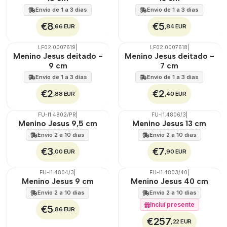
Envio de 1 a 3 dias
Envio de 1 a 3 dias
€8
€5
,66 EUR
,84 EUR
LF02.0007619
|
LF02.0007618
|
TOP
TOP
Menino Jesus deitado -
Menino Jesus deitado -
9 cm
7 cm
Envio de 1 a 3 dias
Envio de 1 a 3 dias
€2
€2
,88 EUR
,40 EUR
FU-I1.4802/PR
|
FU-I1.4806/3
|
🇵🇹
100%
🇵🇹
100%
Menino Jesus 9,5 cm
Menino Jesus 13 cm
Envio 2 a 10 dias
Envio 2 a 10 dias
€3
€7
,00 EUR
,90 EUR
FU-I1.4804/3
|
FU-I1.4803/40
|
🇵🇹
100%
🇵🇹
100%
Menino Jesus 9 cm
Menino Jesus 40 cm
Envio 2 a 10 dias
Envio 2 a 10 dias
Incluí presente
€5
,86 EUR
€257
,22 EUR