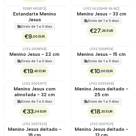
FE981.965873
|
LF02.HL03948-1A-NC
|
TOP
Estandarte Menino
Menino Jesus - 33 cm
Jesus
Envio de 1 a 3 dias
Envio de 1 a 3 dias
€27
,26 EUR
€9
,00 EUR
LF02.0008156
|
LF02.0008154
|
TOP
Menino Jesus - 22 cm
Menino Jesus - 15 cm
Envio de 1 a 3 dias
Envio de 1 a 3 dias
€19
€10
,40 EUR
,00 EUR
LF02.0005977
|
LF02.0005906
|
Menino Jesus com
Menino Jesus deitado -
almofada - 32 cm
25 cm
Envio de 1 a 3 dias
Envio de 1 a 3 dias
€33
€18
,34 EUR
,20 EUR
LF02.0007622
|
LF02.0007621
|
Menino Jesus deitado -
Menino Jesus deitado -
18 cm
13 cm