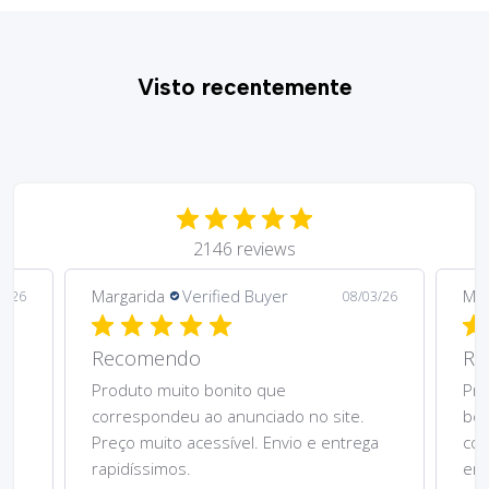
Visto recentemente
2146 reviews
Margarida
Verified Buyer
Mar
5/26
08/03/26
Recomendo
Re
Produto muito bonito que
Pre
correspondeu ao anunciado no site.
bom
Preço muito acessível. Envio e entrega
cor
rapidíssimos.
ent