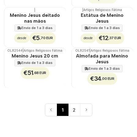
|
|
Artigos Religiosos Fátima
Menino Jesus deitado
Estátua de Menino
nas mãos
Jesus
Envio de 1 a 3 dias
Envio de 1 a 3 dias
€5
€12
,70 EUR
,37 EUR
desde
desde
OL82544
|
Artigos Religiosos Fátima
OL82541
|
Artigos Religiosos Fátima
🇵🇹
100%
🇵🇹
100%
Menino Jesus 20 cm
Almofada para Menino
Jesus
Envio de 1 a 3 dias
Envio de 1 a 3 dias
€51
,68 EUR
€34
,00 EUR
1
2