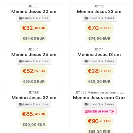
JD305
|
JD719
|
🇵🇹
100%
🇵🇹
100%
Menino Jesus 20 cm
Menino Jesus 33 cm
DESCONTO
DESCONTO
Envio 2 a 7 dias
Envio 2 a 7 dias
€32
€70
,30 EUR
,30 EUR
€34,00 EUR
€74,00 EUR
JD364
|
JD614
|
🇵🇹
100%
🇵🇹
100%
Menino Jesus 25 cm
Menino Jesus 13 cm
DESCONTO
DESCONTO
Envio 2 a 7 dias
Envio 2 a 7 dias
€52
€28
,25 EUR
,50 EUR
€55,00 EUR
€30,00 EUR
JD724
|
JD1022
|
Menino Jesus com cruz
🇵🇹
100%
🇵🇹
100%
Menino Jesus 32 cm
Menino Jesus com Cruz
DESCONTO
DESCONTO
Envio 2 a 7 dias
Envio 2 a 7 dias
Incluí presente
€85
,50 EUR
€90
,25 EUR
€90,00 EUR
€95,00 EUR