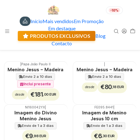
-10%
Início
Mais vendidos
Em Promoção
Menino Jesus
PT
EUR
Em destaque
Envio actual: 0.00 €
Imagens do Menino Jesus em vários tamanhos.
PRODUTOS EXCLUSIVOS
Blog
Contacto
Filtros
|
Papa João Paulo II
|
Menino Jesus - Madeira
Menino Jesus - Madeira
Envio 2 a 10 dias
Envio 2 a 10 dias
Incluí presente
€80
,18 EUR
desde
€181
,00 EUR
desde
NI160042YX
|
FE095.8441
|
Não Disponível
Imagem do Divino
Imagem de Menino
Menino Jesus
Jesus 10 cm
Envio de 1 a 3 dias
Envio de 1 a 3 dias
€9
€6
,98 EUR
,30 EUR