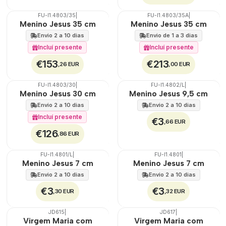
FU-I1.4803/35
|
FU-I1.4803/35A
|
🇵🇹
100%
Menino Jesus 35 cm
Menino Jesus 35 cm
Envio 2 a 10 dias
Envio de 1 a 3 dias
Incluí presente
Incluí presente
€153
€213
,26 EUR
,00 EUR
FU-I1.4803/30
|
FU-I1.4802/L
|
🇵🇹
100%
🇵🇹
100%
Menino Jesus 30 cm
Menino Jesus 9,5 cm
Envio 2 a 10 dias
Envio 2 a 10 dias
Incluí presente
€3
,66 EUR
€126
,86 EUR
FU-I1.4801/L
|
FU-I1.4801
|
🇵🇹
100%
🇵🇹
100%
Menino Jesus 7 cm
Menino Jesus 7 cm
Envio 2 a 10 dias
Envio 2 a 10 dias
€3
€3
,30 EUR
,32 EUR
JD615
|
JD617
|
🇵🇹
100%
🇵🇹
100%
Virgem Maria com
Virgem Maria com
DESCONTO
DESCONTO