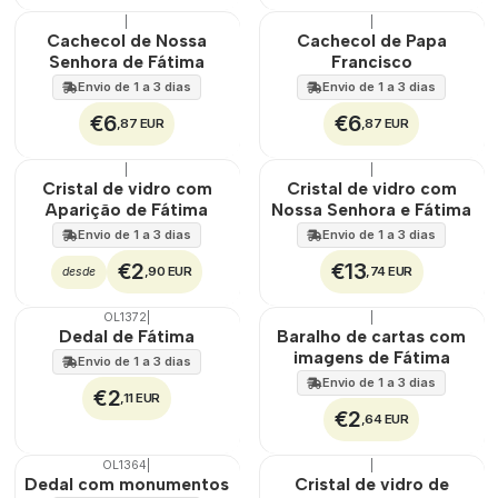
|
|
Não Disponível
Não Disponível
Cachecol de Nossa
Cachecol de Papa
Senhora de Fátima
Francisco
Envio de 1 a 3 dias
Envio de 1 a 3 dias
€6
€6
,87 EUR
,87 EUR
|
|
Cristal de vidro com
Cristal de vidro com
Aparição de Fátima
Nossa Senhora e Fátima
Envio de 1 a 3 dias
Envio de 1 a 3 dias
€2
€13
,90 EUR
,74 EUR
desde
OL1372
|
|
Dedal de Fátima
Baralho de cartas com
imagens de Fátima
Envio de 1 a 3 dias
Envio de 1 a 3 dias
€2
,11 EUR
€2
,64 EUR
OL1364
|
|
Dedal com monumentos
Cristal de vidro de