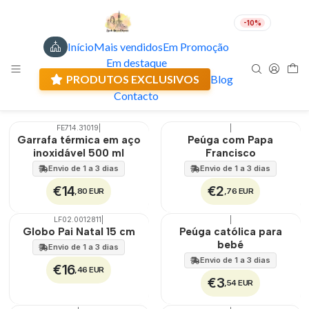
-10%
Início
Mais vendidos
Em Promoção
Diversos - Artigos Religiosos
PT
EUR
Em destaque
Envio actual: 0.00 €
PRODUTOS EXCLUSIVOS
Blog
Filtros
Contacto
FE714.31019
|
|
Garrafa térmica em aço
Peúga com Papa
inoxidável 500 ml
Francisco
Envio de 1 a 3 dias
Envio de 1 a 3 dias
€14
€2
,80 EUR
,76 EUR
LF02.0012811
|
|
Globo Pai Natal 15 cm
Peúga católica para
bebé
Envio de 1 a 3 dias
Envio de 1 a 3 dias
€16
,46 EUR
€3
,54 EUR