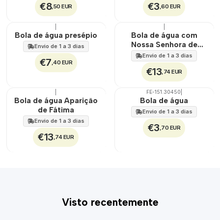
€8
€3
,50 EUR
,60 EUR
|
|
Bola de água presépio
Bola de água com
Nossa Senhora de
Envio de 1 a 3 dias
Fátima
Envio de 1 a 3 dias
€7
,40 EUR
€13
,74 EUR
|
FE-151.30450
|
Bola de água Aparição
Bola de água
de Fátima
Envio de 1 a 3 dias
Envio de 1 a 3 dias
€3
,70 EUR
€13
,74 EUR
Visto recentemente