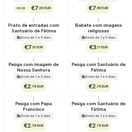
€7
€7
,90 EUR
,93 EUR
desde
|
|
🇵🇹
100%
Prato de entradas com
Babete com imagens
Santuário de Fátima
religiosas
Envio de 1 a 3 dias
Envio de 1 a 3 dias
€7
€3
,10 EUR
,17 EUR
|
|
Peúga com imagem de
Peúga com Santuário de
Nossa Senhora
Fátima
Envio de 1 a 3 dias
Envio de 1 a 3 dias
€2
€2
,76 EUR
,76 EUR
|
|
Peúga com Papa
Peúga com Santuário de
Francisco
Fátima
Envio de 1 a 3 dias
Envio de 1 a 3 dias
€2
€2
,76 EUR
,76 EUR