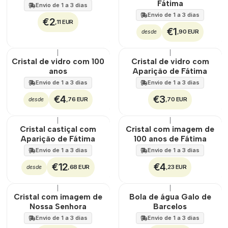
Fátima
Envio de 1 a 3 dias
Envio de 1 a 3 dias
€2
,11 EUR
€1
,90 EUR
desde
|
|
Não Disponível
Não Disponível
Cristal de vidro com 100
Cristal de vidro com
anos
Aparição de Fátima
Envio de 1 a 3 dias
Envio de 1 a 3 dias
€4
€3
,76 EUR
,70 EUR
desde
|
|
Não Disponível
Cristal castiçal com
Cristal com imagem de
Aparição de Fátima
100 anos de Fátima
Envio de 1 a 3 dias
Envio de 1 a 3 dias
€12
€4
,68 EUR
,23 EUR
desde
|
|
Não Disponível
Cristal com imagem de
Bola de água Galo de
Nossa Senhora
Barcelos
Envio de 1 a 3 dias
Envio de 1 a 3 dias