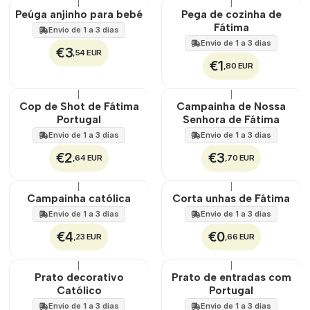
|
|
🇵🇹
100%
Peúga anjinho para bebé
Pega de cozinha de
Fátima
Envio de 1 a 3 dias
Envio de 1 a 3 dias
€3
,54 EUR
€1
,80 EUR
|
|
Cop de Shot de Fátima
Campainha de Nossa
Portugal
Senhora de Fátima
Envio de 1 a 3 dias
Envio de 1 a 3 dias
€2
€3
,64 EUR
,70 EUR
|
|
Campainha católica
Corta unhas de Fátima
Envio de 1 a 3 dias
Envio de 1 a 3 dias
€4
€0
,23 EUR
,66 EUR
|
|
🇵🇹
100%
Prato decorativo
Prato de entradas com
Católico
Portugal
Envio de 1 a 3 dias
Envio de 1 a 3 dias