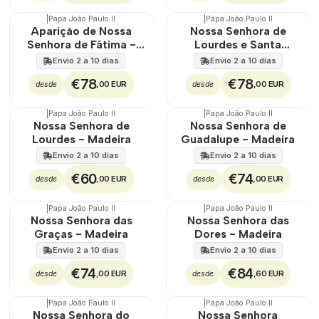
|
Papa João Paulo II
|
Papa João Paulo II
Aparição de Nossa
Nossa Senhora de
Senhora de Fátima -
Lourdes e Santa
Madeira
Bernadette - Madeira
Envio 2 a 10 dias
Envio 2 a 10 dias
€78
€78
,00 EUR
,00 EUR
desde
desde
|
Papa João Paulo II
|
Papa João Paulo II
Nossa Senhora de
Nossa Senhora de
Lourdes - Madeira
Guadalupe - Madeira
Envio 2 a 10 dias
Envio 2 a 10 dias
€60
€74
,00 EUR
,00 EUR
desde
desde
|
Papa João Paulo II
|
Papa João Paulo II
Nossa Senhora das
Nossa Senhora das
Graças - Madeira
Dores - Madeira
Envio 2 a 10 dias
Envio 2 a 10 dias
€74
€84
,00 EUR
,60 EUR
desde
desde
|
Papa João Paulo II
|
Papa João Paulo II
Nossa Senhora do
Nossa Senhora