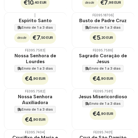
€10
€7
,40 EUR
,98 EUR
desde
|
FE095.18706
|
Espírito Santo
Busto de Padre Cruz
Envio de 1 a 3 dias
Envio de 1 a 3 dias
€7
€5
,50 EUR
,20 EUR
desde
FE095.7583
|
FE095.7586
|
Nossa Senhora de
Sagrado Coração de
Lourdes
Jesus
Envio de 1 a 3 dias
Envio de 1 a 3 dias
€4
€4
,90 EUR
,90 EUR
FE095.7582
|
FE095.7581
|
Nossa Senhora
Jesus Misericordioso
Auxiliadora
Envio de 1 a 3 dias
Envio de 1 a 3 dias
€4
,90 EUR
€4
,90 EUR
FE095.7404
|
FE095.7401
|
Crucifixo de Maria e
Cruz de São Damião