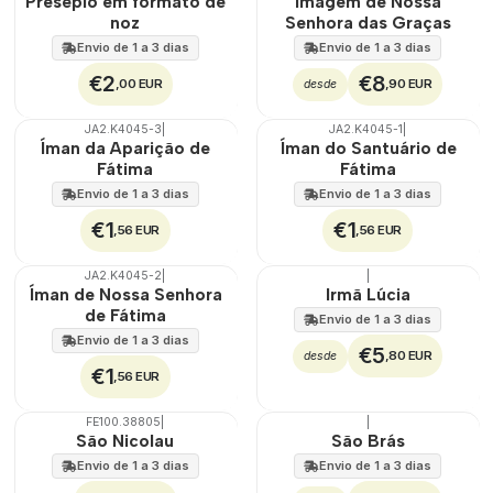
Presépio em formato de
Imagem de Nossa
noz
Senhora das Graças
Envio de 1 a 3 dias
Envio de 1 a 3 dias
€2
€8
,00 EUR
,90 EUR
desde
JA2.K4045-3
|
JA2.K4045-1
|
Íman da Aparição de
Íman do Santuário de
Fátima
Fátima
Envio de 1 a 3 dias
Envio de 1 a 3 dias
€1
€1
,56 EUR
,56 EUR
JA2.K4045-2
|
|
Íman de Nossa Senhora
Irmã Lúcia
de Fátima
Envio de 1 a 3 dias
Envio de 1 a 3 dias
€5
,80 EUR
desde
€1
,56 EUR
FE100.38805
|
|
São Nicolau
São Brás
Envio de 1 a 3 dias
Envio de 1 a 3 dias