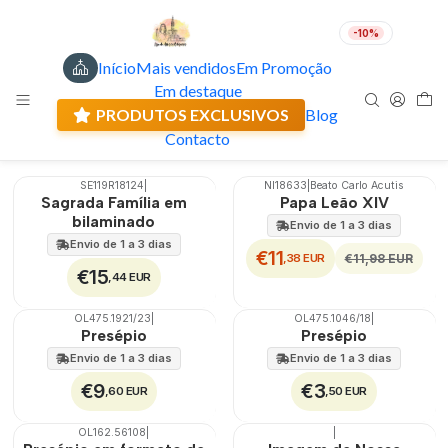
-10%
Início
Mais vendidos
Em Promoção
Estátuas - Artigos Religiosos
PT
EUR
Em destaque
Envio actual: 0.00 €
PRODUTOS EXCLUSIVOS
Blog
Filtros
Contacto
SE119R18124
|
NI18633
|
Beato Carlo Acutis
DESCONTO
Sagrada Família em
Papa Leão XIV
bilaminado
Envio de 1 a 3 dias
Envio de 1 a 3 dias
€11
,38 EUR
€11,98 EUR
€15
,44 EUR
OL475.1921/23
|
OL475.1046/18
|
Presépio
Presépio
Envio de 1 a 3 dias
Envio de 1 a 3 dias
€9
€3
,60 EUR
,50 EUR
OL162.56108
|
|
TOP