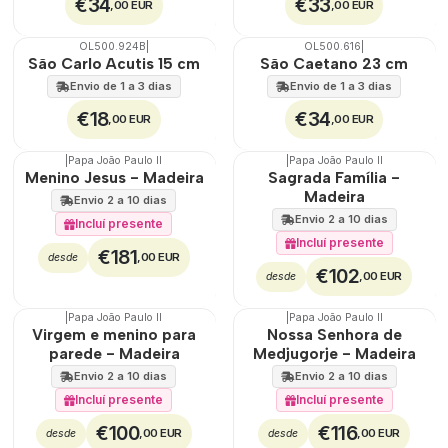
€34
€33
,00 EUR
,00 EUR
OL500.924B
|
OL500.616
|
🇵🇹
100%
🇵🇹
100%
São Carlo Acutis 15 cm
São Caetano 23 cm
Envio de 1 a 3 dias
Envio de 1 a 3 dias
€18
€34
,00 EUR
,00 EUR
|
Papa João Paulo II
|
Papa João Paulo II
Menino Jesus - Madeira
Sagrada Família -
Madeira
Envio 2 a 10 dias
Envio 2 a 10 dias
Incluí presente
Incluí presente
€181
,00 EUR
desde
€102
,00 EUR
desde
|
Papa João Paulo II
|
Papa João Paulo II
Virgem e menino para
Nossa Senhora de
parede - Madeira
Medjugorje - Madeira
Envio 2 a 10 dias
Envio 2 a 10 dias
Incluí presente
Incluí presente
€100
€116
,00 EUR
,00 EUR
desde
desde