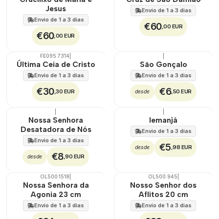
Jesus
Envio de 1 a 3 dias
Envio de 1 a 3 dias
€60
,00 EUR
€60
,00 EUR
FE095.7314
|
|
Última Ceia de Cristo
São Gonçalo
Envio de 1 a 3 dias
Envio de 1 a 3 dias
€30
€6
,30 EUR
,50 EUR
desde
|
|
Nossa Senhora
Iemanjá
Desatadora de Nós
Envio de 1 a 3 dias
Envio de 1 a 3 dias
€5
,98 EUR
desde
€8
,90 EUR
desde
OL500.1518
|
OL500.945
|
🇵🇹
100%
🇵🇹
100%
Nossa Senhora da
Nosso Senhor dos
Agonia 23 cm
Aflitos 20 cm
Envio de 1 a 3 dias
Envio de 1 a 3 dias