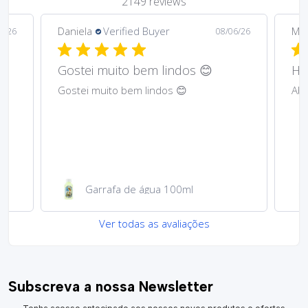
2149 reviews
Daniela
Verified Buyer
Ma
6/26
08/06/26
Gostei muito bem lindos 😊
Har
Gostei muito bem lindos 😊
Abs
Garrafa de água 100ml
Ver todas as avaliações
Subscreva a nossa Newsletter