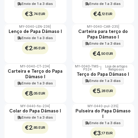
Envio de 1 a 3 dias
Envio de 1 a 3 dias
€3
€4
,74 EUR
,12 EUR
MY-0040-LEN-236
|
MY-0040-CAR-235
|
🇵🇹
🇵🇹
Lenço de Papa Dâmaso I
Carteira para terço do
100%
100%
Papa Dâmaso I
Envio de 1 a 3 dias
Envio de 1 a 3 dias
€2
,85 EUR
€4
,50 EUR
MY-0040-CT-234
|
MY-0040-TMS-
Loja de artigos
|
P524
Religiosos
🇵🇹
🇵🇹
Carteira e Terço do Papa
Terço do Papa Dâmaso I
100%
100%
Dâmaso I
Envio de 1 a 3 dias
Envio de 1 a 3 dias
€5
,28 EUR
€8
,05 EUR
MY-0440-fio-234
|
MY-0440-pul-235
|
🇵🇹
🇵🇹
Colar do Papa Dâmaso I
Pulseira do Papa Dâmaso
100%
100%
I
Envio de 1 a 3 dias
Envio de 1 a 3 dias
€2
,85 EUR
€3
,17 EUR