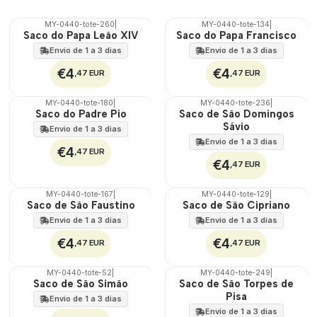
MY-0440-tote-260
|
MY-0440-tote-134
|
🇵🇹
🇵🇹
Saco do Papa Leão XIV
Saco do Papa Francisco
100%
100%
Envio de 1 a 3 dias
Envio de 1 a 3 dias
€4
€4
,47 EUR
,47 EUR
MY-0440-tote-180
|
MY-0440-tote-236
|
🇵🇹
🇵🇹
Saco do Padre Pio
Saco de São Domingos
100%
100%
Sávio
Envio de 1 a 3 dias
Envio de 1 a 3 dias
€4
,47 EUR
€4
,47 EUR
MY-0440-tote-167
|
MY-0440-tote-129
|
🇵🇹
🇵🇹
Saco de São Faustino
Saco de São Cipriano
100%
100%
Envio de 1 a 3 dias
Envio de 1 a 3 dias
€4
€4
,47 EUR
,47 EUR
MY-0440-tote-52
|
MY-0440-tote-249
|
🇵🇹
🇵🇹
Saco de São Simão
Saco de São Torpes de
100%
100%
Pisa
Envio de 1 a 3 dias
Envio de 1 a 3 dias