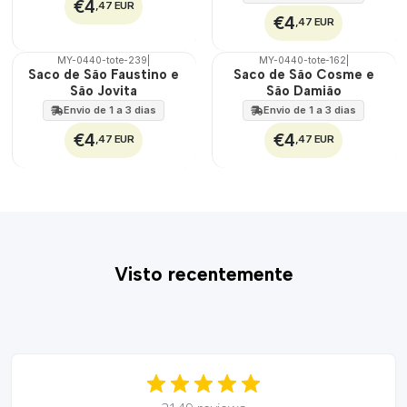
€4
,47 EUR
€4
,47 EUR
MY-0440-tote-239
|
MY-0440-tote-162
|
🇵🇹
🇵🇹
Saco de São Faustino e
Saco de São Cosme e
100%
100%
São Jovita
São Damião
Envio de 1 a 3 dias
Envio de 1 a 3 dias
€4
€4
,47 EUR
,47 EUR
Visto recentemente