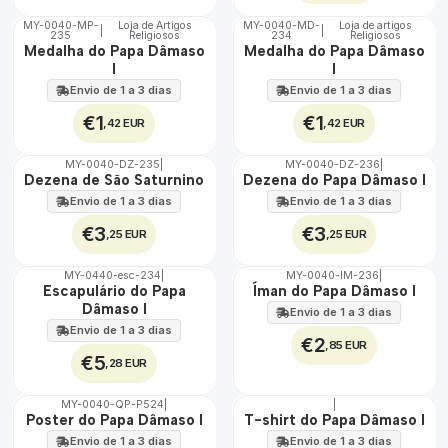
MY-0040-MP-
Loja de Artigos
MY-0040-MD-
Loja de artigos
|
|
235
Religiosos
234
Religiosos
🇵🇹
🇵🇹
Medalha do Papa Dâmaso
Medalha do Papa Dâmaso
100%
100%
I
I
Envio de 1 a 3 dias
Envio de 1 a 3 dias
€1
€1
,42 EUR
,42 EUR
MY-0040-DZ-235
|
MY-0040-DZ-236
|
🇵🇹
🇵🇹
Dezena de São Saturnino
Dezena do Papa Dâmaso I
100%
100%
Envio de 1 a 3 dias
Envio de 1 a 3 dias
€3
€3
,25 EUR
,25 EUR
MY-0440-esc-234
|
MY-0040-IM-236
|
🇵🇹
🇵🇹
Escapulário do Papa
Íman do Papa Dâmaso I
100%
100%
Dâmaso I
Envio de 1 a 3 dias
Envio de 1 a 3 dias
€2
,85 EUR
€5
,28 EUR
MY-0040-QP-P524
|
|
🇵🇹
🇵🇹
Poster do Papa Dâmaso I
T-shirt do Papa Dâmaso I
100%
100%
Envio de 1 a 3 dias
Envio de 1 a 3 dias