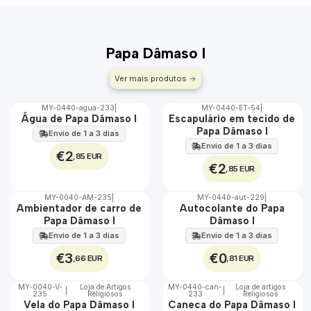
Papa Dâmaso I
Ver mais produtos
MY-0440-agua-233
|
MY-0440-ET-54
|
🇵🇹
🇵🇹
Água de Papa Dâmaso I
Escapulário em tecido de
100%
100%
Papa Dâmaso I
Envio de 1 a 3 dias
ÁGUA
Envio de 1 a 3 dias
€2
,85 EUR
€2
,85 EUR
MY-0040-AM-235
|
MY-0440-aut-229
|
🇵🇹
🇵🇹
Ambientador de carro de
Autocolante do Papa
100%
100%
Papa Dâmaso I
Dâmaso I
Envio de 1 a 3 dias
Envio de 1 a 3 dias
€3
€0
,66 EUR
,81 EUR
MY-0040-V-
Loja de Artigos
MY-0440-can-
Loja de artigos
|
|
235
Religiosos
233
Religiosos
🇵🇹
🇵🇹
Vela do Papa Dâmaso I
Caneca do Papa Dâmaso I
100%
100%