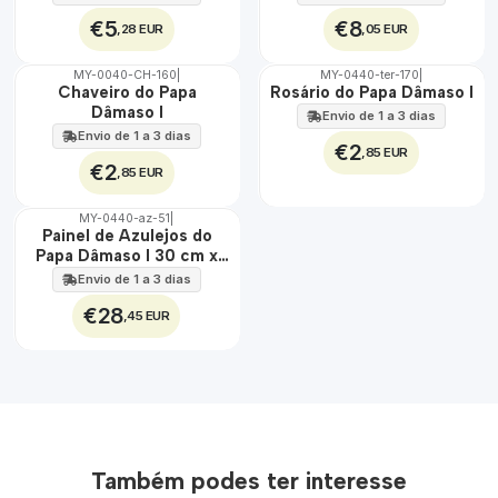
€5
€8
,28 EUR
,05 EUR
MY-0040-CH-160
|
MY-0440-ter-170
|
🇵🇹
🇵🇹
Chaveiro do Papa
Rosário do Papa Dâmaso I
100%
100%
Dâmaso I
Envio de 1 a 3 dias
Envio de 1 a 3 dias
€2
,85 EUR
€2
,85 EUR
MY-0440-az-51
|
🇵🇹
Painel de Azulejos do
100%
Papa Dâmaso I 30 cm x
EXT.
45 cm
Envio de 1 a 3 dias
€28
,45 EUR
Também podes ter interesse