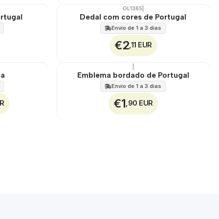
OL1365
|
ortugal
Dedal com cores de Portugal
Envio de 1 a 3 dias
€2
,11 EUR
|
ha
Emblema bordado de Portugal
Envio de 1 a 3 dias
€1
UR
,90 EUR