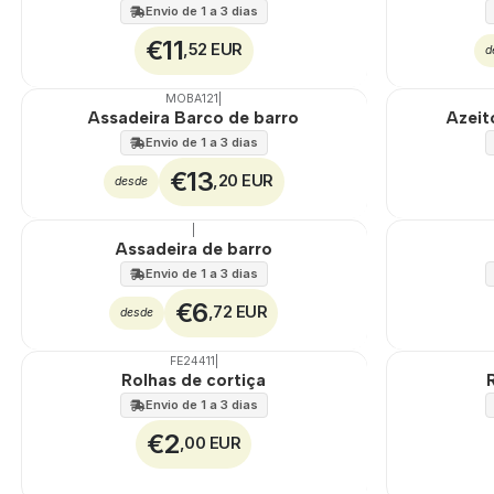
Envio de 1 a 3 dias
€11
,52 EUR
d
MOBA121
|
🇵🇹
100%
🇵🇹
100%
Assadeira Barco de barro
Azeit
Envio de 1 a 3 dias
€13
,20 EUR
desde
|
🇵🇹
100%
🇵🇹
100%
Assadeira de barro
Envio de 1 a 3 dias
€6
,72 EUR
desde
FE24411
|
Não Disponível
Rolhas de cortiça
Envio de 1 a 3 dias
€2
,00 EUR