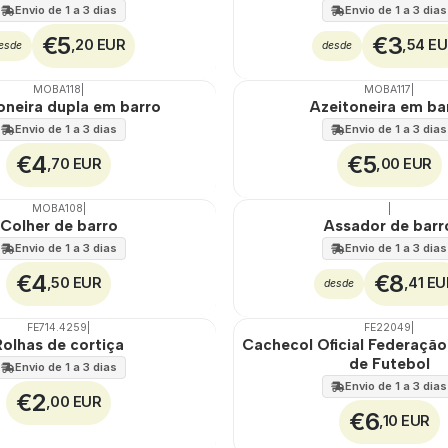
Envio de 1 a 3 dias
Envio de 1 a 3 dias
€5
€3
,20 EUR
,54 E
esde
desde
MOBA118
|
MOBA117
|
🇵🇹
100%
oneira dupla em barro
Azeitoneira em ba
Envio de 1 a 3 dias
Envio de 1 a 3 dias
€4
€5
,70 EUR
,00 EUR
MOBA108
|
|
🇵🇹
100%
Colher de barro
Assador de barr
Envio de 1 a 3 dias
Envio de 1 a 3 dias
€4
€8
,50 EUR
,41 EU
desde
FE714.4259
|
FE22049
|
Rolhas de cortiça
Cachecol Oficial Federaçã
de Futebol
Envio de 1 a 3 dias
Envio de 1 a 3 dias
€2
,00 EUR
€6
,10 EUR