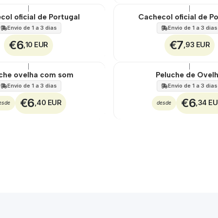
|
|
ol oficial de Portugal
Cachecol oficial de P
Envio de 1 a 3 dias
Envio de 1 a 3 dias
€6
€7
,10 EUR
,93 EUR
|
|
Não Disponível
che ovelha com som
Peluche de Ovel
Envio de 1 a 3 dias
Envio de 1 a 3 dias
€6
€6
,40 EUR
,34 E
esde
desde