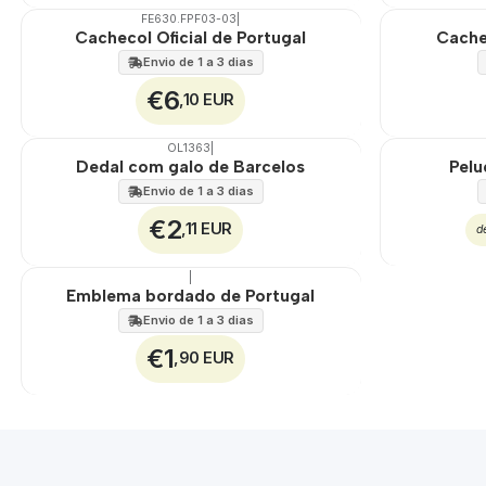
FE630.FPF03-03
|
Não Disponível
Cachecol Oficial de Portugal
Cachec
Envio de 1 a 3 dias
€6
,10 EUR
OL1363
|
Dedal com galo de Barcelos
Pelu
Envio de 1 a 3 dias
€2
,11 EUR
d
|
Emblema bordado de Portugal
Envio de 1 a 3 dias
€1
,90 EUR