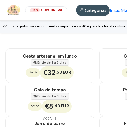
Categorias
Início
Mai
SUBSCREVA
-10%
Envio grátis para encomendas superiores a 40 € para Portugal continen
|
🇵🇹
100%
🇵🇹
100%
Cesta artesanal em junco
G
Envio de 1 a 3 dias
€32
,50 EUR
desde
d
|
🇵🇹
100%
🇵🇹
100%
Galo do tempo
P
TOP
Envio de 1 a 3 dias
€8
,40 EUR
desde
MOBA149
|
🇵🇹
100%
🇵🇹
100%
Jarro de barro
F