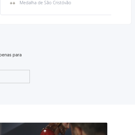
Íman de metal com imagem São Cristóvão
penas para