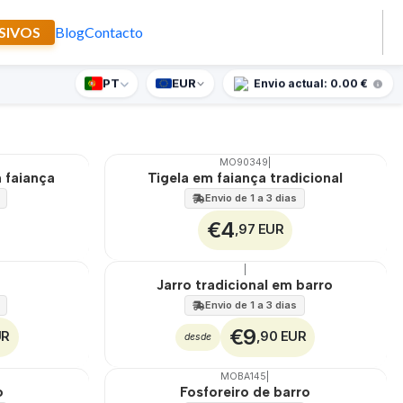
SIVOS
Blog
Contacto
PT
EUR
nte supresa para encomendas superiores a 90€
Envio actual: 0.00 €
Filtros
MO90349
|
🇵🇹
100%
 faiança
Tigela em faiança tradicional
Envio de 1 a 3 dias
€4
,97 EUR
|
🇵🇹
100%
Jarro tradicional em barro
Envio de 1 a 3 dias
€9
UR
,90 EUR
desde
MOBA145
|
🇵🇹
100%
o
Fosforeiro de barro