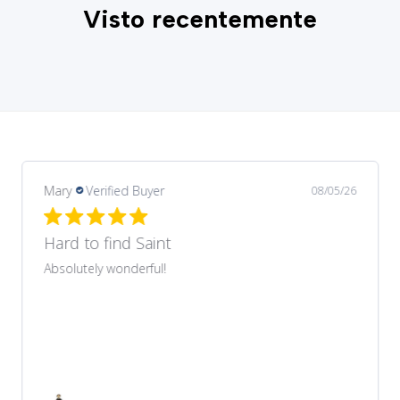
Visto recentemente
Margarida
Verified Buyer
08/03/26
Recomendo
Produto muito bonito que correspondeu ao
anunciado no site. Preço muito acessível. Envio e
entrega rapidíssimos.