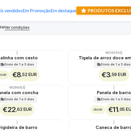
s vendidos
Em Promoção
Em destaque
PRODUTOS EXCLU
Diversos - Regionais
tal
Recebe prese
Ver condições
|
MO90350
|
🇵🇹
100%
alinha com cesto
Tigela de arroz doce em
Envio de 1 a 3 dias
Envio de 1 a 3 dias
€8
€3
,52 EUR
,59 EUR
esde
MOBA163
|
|
🇵🇹
100%
anela com concha
Panela de barro
Envio de 1 a 3 dias
Envio de 1 a 3 dias
€22
€11
,62 EUR
,05 E
desde
|
|
🇵🇹
100%
rigideira de barro
Caneca de barr