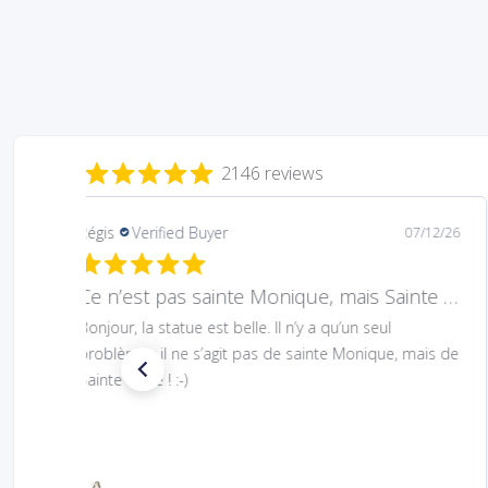
2146 reviews
Mary
Verified Buyer
08/05/26
Hard to find Saint
Absolutely wonderful!