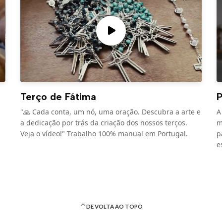
Terço de Fátima
P
s
"🙏 Cada conta, um nó, uma oração. Descubra a arte e
A
a dedicação por trás da criação dos nossos terços.
m
Veja o vídeo!" Trabalho 100% manual em Portugal.
p
e
DE VOLTA AO TOPO