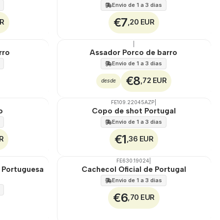
Envio de 1 a 3 dias
€7
UR
,20 EUR
|
🇵🇹
100%
rro
Assador Porco de barro
Envio de 1 a 3 dias
€8
,72 EUR
desde
FE109.22045AZP
|
Não Disponível
o
Copo de shot Portugal
Envio de 1 a 3 dias
€1
R
,36 EUR
FE630.19024
|
Não Disponível
o Portuguesa
Cachecol Oficial de Portugal
Envio de 1 a 3 dias
€6
,70 EUR