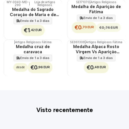
MY-0040-MD-
Loja de artigos
SE171070
|
Artigos Religiosos
|
DESCONTO
290
Religiosos
🇵🇹
Medalha de Aparição de
Medalha do Sagrado
100%
Fátima
Coração de Maria e de
Envio de 1 a 3 dias
Jesus
Envio de 1 a 3 dias
€0
,70 EUR
€0,74 EUR
€1
,42 EUR
|
Artigos Religiosos Fátima
SE961308
|
Artigos Religiosos Fátima
TOP
Medalha cruz de
Medalha Alpaca Rosto
caravaca
Virgem Vs Aparição
Grande
Envio de 1 a 3 dias
Envio de 1 a 3 dias
€0
€0
,96 EUR
,48 EUR
desde
Visto recentemente