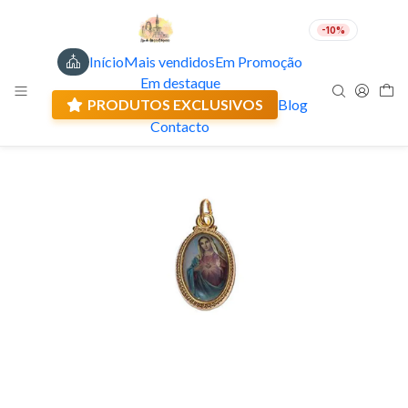
-10%
Início
Mais vendidos
Em Promoção
PT
EUR
Em destaque
Envio actual: 0.00 €
PRODUTOS EXCLUSIVOS
Blog
Contacto