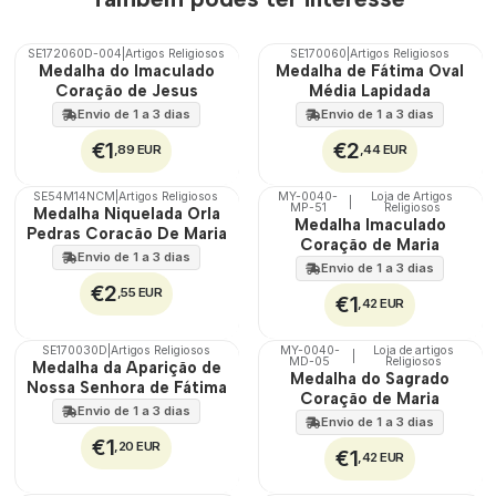
SE172060D-004
|
Artigos Religiosos
SE170060
|
Artigos Religiosos
Medalha do Imaculado
Medalha de Fátima Oval
Coração de Jesus
Média Lapidada
Envio de 1 a 3 dias
Envio de 1 a 3 dias
€1
€2
,89 EUR
,44 EUR
SE54M14NCM
|
Artigos Religiosos
MY-0040-
Loja de Artigos
|
MP-51
Religiosos
🇵🇹
Medalha Niquelada Orla
Medalha Imaculado
100%
Pedras Coracão De Maria
Coração de Maria
Envio de 1 a 3 dias
Envio de 1 a 3 dias
€2
,55 EUR
€1
,42 EUR
SE170030D
|
Artigos Religiosos
MY-0040-
Loja de artigos
|
MD-05
Religiosos
🇵🇹
Medalha da Aparição de
Medalha do Sagrado
100%
Nossa Senhora de Fátima
Coração de Maria
Envio de 1 a 3 dias
Envio de 1 a 3 dias
€1
,20 EUR
€1
,42 EUR