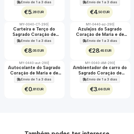
Jesus
Maria e de Jesus
Envio de 1 a 3 dias
Envio de 1 a 3 dias
€5
€4
,28 EUR
,50 EUR
MY-0040-CT-290
|
MY-0440-az-290
|
🇵🇹
🇵🇹
Carteira e Terço do
Azulejos do Sagrado
100%
100%
Sagrado Coração de
Coração de Maria e de
EXT.
Maria e de Jesus
Jesus 30 cm x 45 cm
Envio de 1 a 3 dias
Envio de 1 a 3 dias
€8
€28
,05 EUR
,45 EUR
MY-0440-aut-290
|
MY-0040-AM-290
|
🇵🇹
🇵🇹
Autocolante do Sagrado
Ambientador de carro do
100%
100%
Coração de Maria e de
Sagrado Coração de
Jesus
Maria e de Jesus
Envio de 1 a 3 dias
Envio de 1 a 3 dias
€0
€3
,81 EUR
,66 EUR
Também podes ter interesse