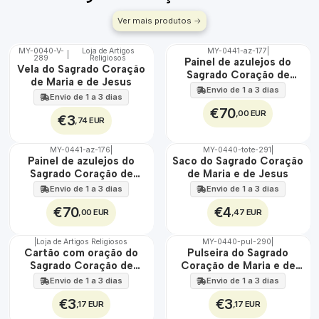
Ver mais produtos
MY-0040-V-
Loja de Artigos
MY-0441-az-177
|
|
289
Religiosos
🇵🇹
🇵🇹
Painel de azulejos do
Vela do Sagrado Coração
100%
100%
Sagrado Coração de
de Maria e de Jesus
EXT.
Maria e Jesus 45 cm x 60
Envio de 1 a 3 dias
Envio de 1 a 3 dias
cm
€70
,00 EUR
€3
,74 EUR
MY-0441-az-176
|
MY-0440-tote-291
|
🇵🇹
🇵🇹
Painel de azulejos do
Saco do Sagrado Coração
100%
100%
Sagrado Coração de
de Maria e de Jesus
EXT.
Maria 45 cm x 60 cm
Envio de 1 a 3 dias
Envio de 1 a 3 dias
€70
€4
,00 EUR
,47 EUR
|
Loja de Artigos Religiosos
MY-0440-pul-290
|
🇵🇹
🇵🇹
Cartão com oração do
Pulseira do Sagrado
100%
100%
Sagrado Coração de
Coração de Maria e de
Maria e de Jesus
Jesus
Envio de 1 a 3 dias
Envio de 1 a 3 dias
€3
€3
,17 EUR
,17 EUR