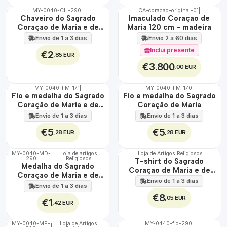
MY-0040-CH-290
|
CA-coracao-original-01
|
🇵🇹
🇵🇹
Chaveiro do Sagrado
Imaculado Coração de
100%
100%
Coração de Maria e de
Maria 120 cm - madeira
EXCLUSIVO
Jesus
Envio de 1 a 3 dias
Envio 2 a 60 dias
Incluí presente
€2
,85 EUR
€3.800
,00 EUR
MY-0040-FM-171
|
MY-0040-FM-170
|
ÁGUA
ÁGUA
Fio e medalha do Sagrado
Fio e medalha do Sagrado
Coração de Maria e de
Coração de Maria
Jesus
Envio de 1 a 3 dias
Envio de 1 a 3 dias
€5
€5
,28 EUR
,28 EUR
MY-0040-MD-
Loja de artigos
|
Loja de Artigos Religiosos
|
290
Religiosos
🇵🇹
🇵🇹
T-shirt do Sagrado
Medalha do Sagrado
100%
100%
Coração de Maria e de
Coração de Maria e de
Jesus
Envio de 1 a 3 dias
Jesus
Envio de 1 a 3 dias
€8
,05 EUR
€1
,42 EUR
MY-0040-MP-
Loja de Artigos
MY-0440-fio-290
|
|