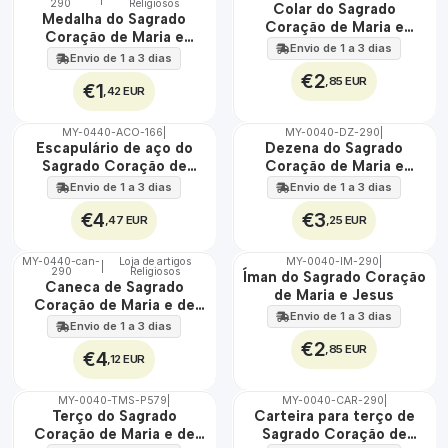
290
Religiosos
🇵🇹
🇵🇹
Colar do Sagrado
Medalha do Sagrado
100%
100%
Coração de Maria e
Coração de Maria e
Jesus
Envio de 1 a 3 dias
Jesus
Envio de 1 a 3 dias
€2
,85 EUR
€1
,42 EUR
MY-0440-ACO-166
|
MY-0040-DZ-290
|
🇵🇹
🇵🇹
Escapulário de aço do
Dezena do Sagrado
100%
100%
Sagrado Coração de
Coração de Maria e
ÁGUA
Maria
Jesus
Envio de 1 a 3 dias
Envio de 1 a 3 dias
€4
€3
,47 EUR
,25 EUR
MY-0440-can-
Loja de artigos
MY-0040-IM-290
|
|
290
Religiosos
🇵🇹
🇵🇹
Íman do Sagrado Coração
Caneca de Sagrado
100%
100%
de Maria e Jesus
Coração de Maria e de
Envio de 1 a 3 dias
Jesus
Envio de 1 a 3 dias
€2
,85 EUR
€4
,12 EUR
MY-0040-TMS-P579
|
MY-0040-CAR-290
|
🇵🇹
🇵🇹
Terço do Sagrado
Carteira para terço de
100%
100%
Coração de Maria e de
Sagrado Coração de