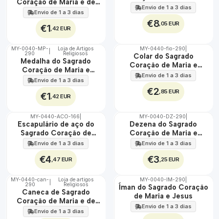
Coração de Maria e de
Jesus
Envio de 1 a 3 dias
Jesus
Envio de 1 a 3 dias
€8
,05 EUR
€1
,42 EUR
MY-0040-MP-
Loja de Artigos
MY-0440-fio-290
|
|
290
Religiosos
🇵🇹
🇵🇹
Colar do Sagrado
Medalha do Sagrado
100%
100%
Coração de Maria e
Coração de Maria e
Jesus
Envio de 1 a 3 dias
Jesus
Envio de 1 a 3 dias
€2
,85 EUR
€1
,42 EUR
MY-0440-ACO-166
|
MY-0040-DZ-290
|
🇵🇹
🇵🇹
Escapulário de aço do
Dezena do Sagrado
100%
100%
Sagrado Coração de
Coração de Maria e
ÁGUA
Maria
Jesus
Envio de 1 a 3 dias
Envio de 1 a 3 dias
€4
€3
,47 EUR
,25 EUR
MY-0440-can-
Loja de artigos
MY-0040-IM-290
|
|
290
Religiosos
🇵🇹
🇵🇹
Íman do Sagrado Coração
Caneca de Sagrado
100%
100%
de Maria e Jesus
Coração de Maria e de
Envio de 1 a 3 dias
Jesus
Envio de 1 a 3 dias