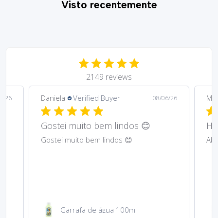
Visto recentemente
2149 reviews
Daniela
Verified Buyer
Ma
6/26
08/06/26
Gostei muito bem lindos 😊
Har
Gostei muito bem lindos 😊
Abs
Garrafa de água 100ml