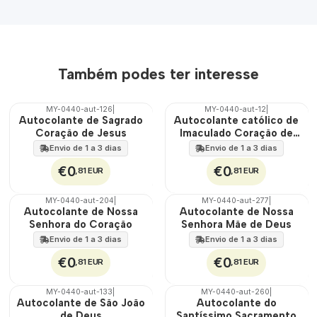
Também podes ter interesse
MY-0440-aut-126
|
MY-0440-aut-12
|
🇵🇹
🇵🇹
Autocolante de Sagrado
Autocolante católico de
100%
100%
Coração de Jesus
Imaculado Coração de
Maria
Envio de 1 a 3 dias
Envio de 1 a 3 dias
€0
€0
,81 EUR
,81 EUR
MY-0440-aut-204
|
MY-0440-aut-277
|
🇵🇹
🇵🇹
Autocolante de Nossa
Autocolante de Nossa
100%
100%
Senhora do Coração
Senhora Mãe de Deus
Envio de 1 a 3 dias
Envio de 1 a 3 dias
€0
€0
,81 EUR
,81 EUR
MY-0440-aut-133
|
MY-0440-aut-260
|
🇵🇹
🇵🇹
Autocolante de São João
Autocolante do
100%
100%
de Deus
Santíssimo Sacramento