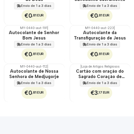
Envio de 1 a 3 dias
Envio de 1 a 3 dias
€0
€0
,81 EUR
,81 EUR
MY-0440-aut-191
|
MY-0440-aut-223
|
🇵🇹
🇵🇹
Autocolante de Senhor
Autocolante da
100%
100%
Bom Jesus
Transfiguração de Jesus
Envio de 1 a 3 dias
Envio de 1 a 3 dias
€0
€0
,81 EUR
,81 EUR
MY-0440-aut-112
|
|
Loja de Artigos Religiosos
🇵🇹
🇵🇹
Autocolante de Nossa
Cartão com oração do
100%
100%
Senhora de Medjugorje
Sagrado Coração de
Maria e de Jesus
Envio de 1 a 3 dias
Envio de 1 a 3 dias
€0
€3
,81 EUR
,17 EUR