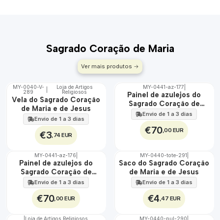
Sagrado Coração de Maria
Ver mais produtos
MY-0040-V-
Loja de Artigos
MY-0441-az-177
|
|
289
Religiosos
🇵🇹
🇵🇹
Painel de azulejos do
Vela do Sagrado Coração
100%
100%
Sagrado Coração de
de Maria e de Jesus
EXT.
Maria e Jesus 45 cm x 60
Envio de 1 a 3 dias
Envio de 1 a 3 dias
cm
€70
,00 EUR
€3
,74 EUR
MY-0441-az-176
|
MY-0440-tote-291
|
🇵🇹
🇵🇹
Painel de azulejos do
Saco do Sagrado Coração
100%
100%
Sagrado Coração de
de Maria e de Jesus
EXT.
Maria 45 cm x 60 cm
Envio de 1 a 3 dias
Envio de 1 a 3 dias
€70
€4
,00 EUR
,47 EUR
|
Loja de Artigos Religiosos
MY-0440-pul-290
|