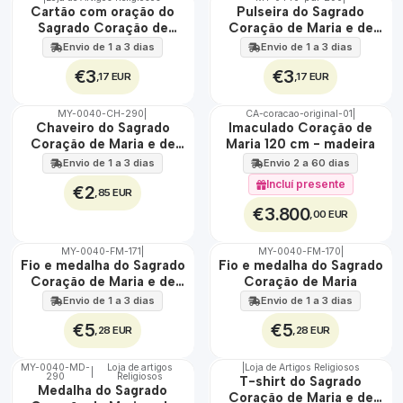
🇵🇹
🇵🇹
Cartão com oração do
Pulseira do Sagrado
100%
100%
Sagrado Coração de
Coração de Maria e de
Maria e de Jesus
Jesus
Envio de 1 a 3 dias
Envio de 1 a 3 dias
€3
€3
,17 EUR
,17 EUR
MY-0040-CH-290
|
CA-coracao-original-01
|
🇵🇹
🇵🇹
Chaveiro do Sagrado
Imaculado Coração de
100%
100%
Coração de Maria e de
Maria 120 cm - madeira
EXCLUSIVO
Jesus
Envio de 1 a 3 dias
Envio 2 a 60 dias
Incluí presente
€2
,85 EUR
€3.800
,00 EUR
MY-0040-FM-171
|
MY-0040-FM-170
|
ÁGUA
ÁGUA
Fio e medalha do Sagrado
Fio e medalha do Sagrado
Coração de Maria e de
Coração de Maria
Jesus
Envio de 1 a 3 dias
Envio de 1 a 3 dias
€5
€5
,28 EUR
,28 EUR
MY-0040-MD-
Loja de artigos
|
Loja de Artigos Religiosos
|
290
Religiosos
🇵🇹
🇵🇹
T-shirt do Sagrado
Medalha do Sagrado
100%
100%
Coração de Maria e de