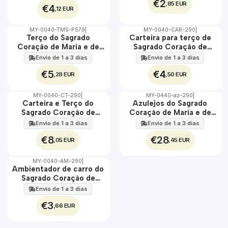
€2
,85 EUR
€4
,12 EUR
MY-0040-TMS-P579
|
MY-0040-CAR-290
|
🇵🇹
🇵🇹
Terço do Sagrado
Carteira para terço de
100%
100%
Coração de Maria e de
Sagrado Coração de
Jesus
Maria e de Jesus
Envio de 1 a 3 dias
Envio de 1 a 3 dias
€5
€4
,28 EUR
,50 EUR
MY-0040-CT-290
|
MY-0440-az-290
|
🇵🇹
🇵🇹
Carteira e Terço do
Azulejos do Sagrado
100%
100%
Sagrado Coração de
Coração de Maria e de
EXT.
Maria e de Jesus
Jesus 30 cm x 45 cm
Envio de 1 a 3 dias
Envio de 1 a 3 dias
€8
€28
,05 EUR
,45 EUR
MY-0040-AM-290
|
🇵🇹
Ambientador de carro do
100%
Sagrado Coração de
Maria e de Jesus
Envio de 1 a 3 dias
€3
,66 EUR