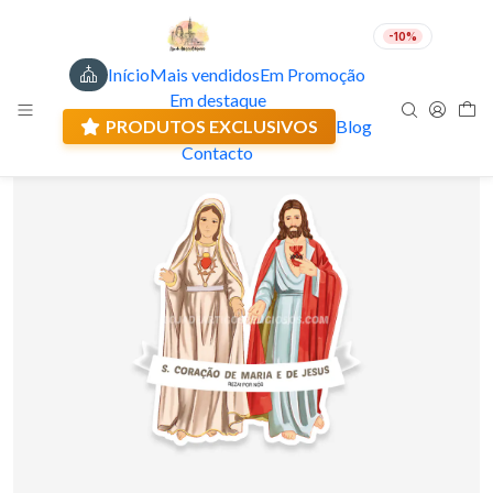
-10%
Início
Mais vendidos
Em Promoção
PT
EUR
Em destaque
Envio actual: 0.00 €
🇵🇹
FABRICADO EM PORTUGAL
PRODUTOS EXCLUSIVOS
Blog
Contacto