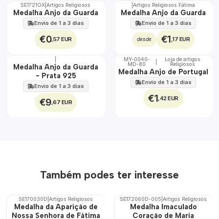
SE1721OX
|
Artigos Religiosos
|
Artigos Religiosos Fátima
TOP
Medalha Anjo da Guarda
Medalha Anjo da Guarda
Envio de 1 a 3 dias
Envio de 1 a 3 dias
€0
€1
,57 EUR
,17 EUR
desde
|
MY-0040-
Loja de artigos
|
MD-80
Religiosos
🇵🇹
🇵🇹
Medalha Anjo da Guarda
Medalha Anjo de Portugal
100%
100%
- Prata 925
Envio de 1 a 3 dias
Não Disponível
Envio de 1 a 3 dias
€1
,42 EUR
€9
,67 EUR
Também podes ter interesse
SE170030D
|
Artigos Religiosos
SE172060D-005
|
Artigos Religiosos
Medalha da Aparição de
Medalha Imaculado
Nossa Senhora de Fátima
Coração de Maria