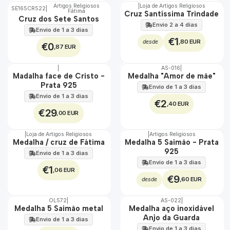
Artigos Religiosos
|
Loja de Artigos Religiosos
SE165CR522
|
Fátima
Cruz Santíssima Trindade
Cruz dos Sete Santos
Envio 2 a 4 dias
Envio de 1 a 3 dias
€1
,80 EUR
desde
€0
,87 EUR
|
AS-016
|
ÁGUA
🇵🇹
Madalha face de Cristo -
Medalha "Amor de mãe"
100%
Prata 925
Envio de 1 a 3 dias
Envio de 1 a 3 dias
€2
,40 EUR
€29
,00 EUR
|
Loja de Artigos Religiosos
|
Artigos Religiosos
🇵🇹
Medalha / cruz de Fátima
Medalha 5 Saimão - Prata
100%
925
Envio de 1 a 3 dias
Envio de 1 a 3 dias
€1
,06 EUR
€9
,60 EUR
desde
OL572
|
AS-022
|
TOP
ÁGUA
Medalha 5 Saimão metal
Medalha aço inoxidável
Anjo da Guarda
Envio de 1 a 3 dias
Envio de 1 a 3 dias