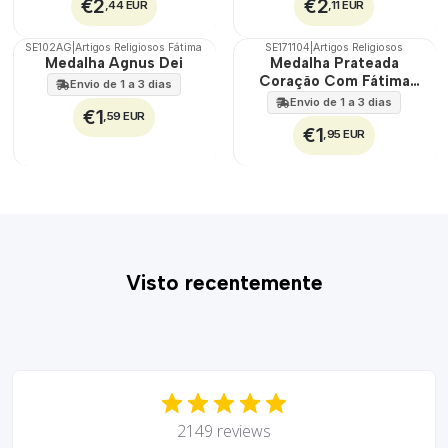
€2
€2
,44 EUR
,11 EUR
SE102AG
|
Artigos Religiosos Fátima
SE171104
|
Artigos Religiosos
TOP
Medalha Agnus Dei
Medalha Prateada
Coração Com Fátima
Envio de 1 a 3 dias
Lapidada
Envio de 1 a 3 dias
€1
,59 EUR
€1
,95 EUR
Visto recentemente
2149 reviews