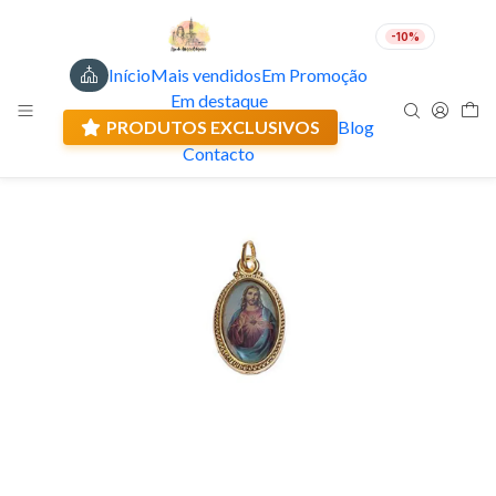
-10%
Início
Mais vendidos
Em Promoção
PT
EUR
Em destaque
Envio actual: 0.00 €
PRODUTOS EXCLUSIVOS
Blog
Contacto