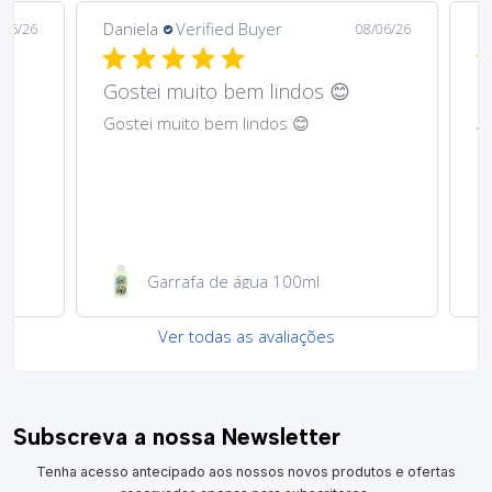
Daniela
Verified Buyer
Ma
6/26
08/06/26
Gostei muito bem lindos 😊
Har
Gostei muito bem lindos 😊
Abs
Garrafa de água 100ml
Ver todas as avaliações
Subscreva a nossa Newsletter
Tenha acesso antecipado aos nossos novos produtos e ofertas