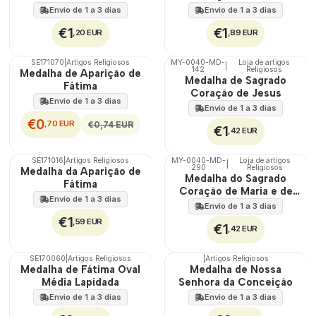
Envio de 1 a 3 dias
Envio de 1 a 3 dias
€1
€1
,20 EUR
,89 EUR
SE171070
|
Artigos Religiosos
MY-0040-MD-
Loja de artigos
|
DESCONTO
142
Religiosos
🇵🇹
Medalha de Aparição de
Medalha de Sagrado
100%
Fátima
Coração de Jesus
Envio de 1 a 3 dias
Envio de 1 a 3 dias
€0
,70 EUR
€0,74 EUR
€1
,42 EUR
SE171016
|
Artigos Religiosos
MY-0040-MD-
Loja de artigos
|
290
Religiosos
🇵🇹
Medalha da Aparição de
Medalha do Sagrado
100%
Fátima
Coração de Maria e de
Envio de 1 a 3 dias
Jesus
Envio de 1 a 3 dias
€1
,59 EUR
€1
,42 EUR
SE170060
|
Artigos Religiosos
|
Artigos Religiosos
Medalha de Fátima Oval
Medalha de Nossa
Média Lapidada
Senhora da Conceição
Envio de 1 a 3 dias
Envio de 1 a 3 dias