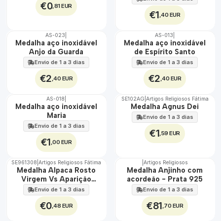
€0
,81 EUR
€1
,40 EUR
AS-023
|
AS-013
|
ÁGUA
ÁGUA
Medalha aço inoxidável
Medalha aço inoxidável
Anjo da Guarda
de Espírito Santo
Envio de 1 a 3 dias
Envio de 1 a 3 dias
€2
€2
,40 EUR
,40 EUR
AS-018
|
SE102AG
|
Artigos Religiosos Fátima
ÁGUA
TOP
Medalha aço inoxidável
Medalha Agnus Dei
Maria
Envio de 1 a 3 dias
Envio de 1 a 3 dias
€1
,59 EUR
€1
,00 EUR
SE961308
|
Artigos Religiosos Fátima
|
Artigos Religiosos
🇵🇹
Medalha Alpaca Rosto
Medalha Anjinho com
100%
Virgem Vs Aparição
acordeão - Prata 925
Grande
Envio de 1 a 3 dias
Envio de 1 a 3 dias
€0
€81
,48 EUR
,70 EUR