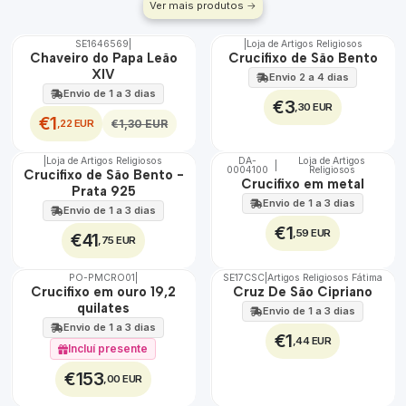
Ver mais produtos
SE1646569
|
|
Loja de Artigos Religiosos
DESCONTO
Chaveiro do Papa Leão
Crucifixo de São Bento
XIV
Envio 2 a 4 dias
Envio de 1 a 3 dias
€3
,30 EUR
€1
,22 EUR
€1,30 EUR
|
Loja de Artigos Religiosos
DA-
Loja de Artigos
|
0004100
Religiosos
🇵🇹
Crucifixo de São Bento -
Crucifixo em metal
100%
Prata 925
Envio de 1 a 3 dias
Envio de 1 a 3 dias
€1
,59 EUR
€41
,75 EUR
PO-PMCRO01
|
SE17CSC
|
Artigos Religiosos Fátima
TOP
🇵🇹
Crucifixo em ouro 19,2
Cruz De São Cipriano
100%
quilates
Envio de 1 a 3 dias
Envio de 1 a 3 dias
€1
,44 EUR
Incluí presente
€153
,00 EUR