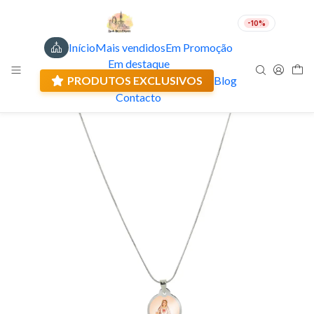
-10%
Início
Mais vendidos
Em Promoção
PT
EUR
Em destaque
Envio actual: 0.00 €
À PROVA DE ÁGUA
PRODUTOS EXCLUSIVOS
Blog
Contacto