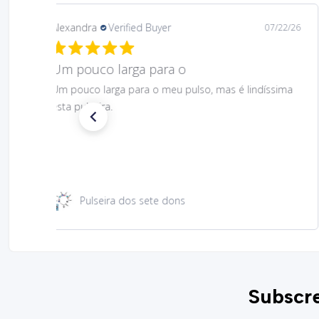
Daniela
Verified Buyer
08/06/26
Gostei muito bem linda 😊
Gostei muito bem linda 😊
Santa Rita 49 cm
Subscre