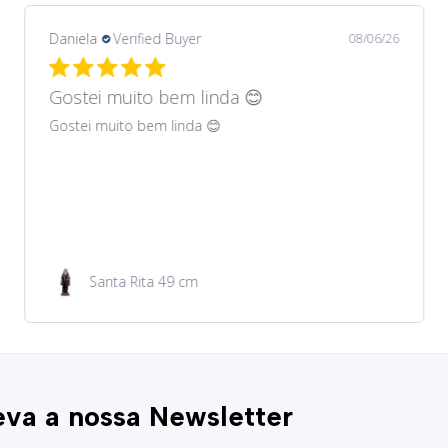
Daniela
Verified Buyer
08/06/26
Gostei muito bem lindos 😊
Gostei muito bem lindos 😊
Garrafa de água 100ml
va a nossa Newsletter