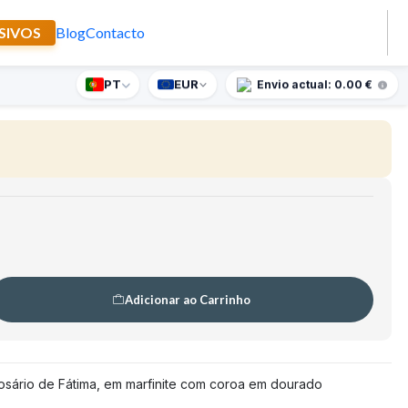
SIVOS
Blog
Contacto
a Senhora do Rosário
PT
EUR
nte supresa para encomendas superiores a 90€
Envio actual: 0.00 €
Adicionar ao Carrinho
sário de Fátima, em marfinite com coroa em dourado