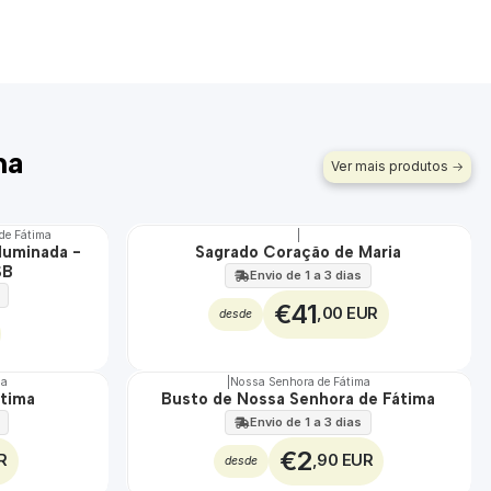
ma
Ver mais produtos
de Fátima
|
luminada -
Sagrado Coração de Maria
🇵🇹
SB
100%
Envio de 1 a 3 dias
€41
,00 EUR
desde
ma
|
Nossa Senhora de Fátima
Não Disponível
átima
Busto de Nossa Senhora de Fátima
Envio de 1 a 3 dias
€2
R
,90 EUR
desde