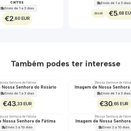
carros
Envio de 1 a 3 dias
Envio de 1 a 3 dias
€5
,68 E
desde
€2
,60 EUR
Também podes ter interesse
Nossa Senhora de Fátima
|
Nossa Senhora de Fáti
 Nossa Senhora do Rosário
Imagem de Nossa Senhora 
Envio de 1 a 3 dias
Envio de 1 a 3 dias
€43
€30
,33 EUR
,65 EUR
Nossa Senhora de Fátima
|
Nossa Senhora de Fáti
 Nossa Senhora de Fátima
Imagem de Nossa Senhora
🇵🇹
100%
Envio 2 a 10 dias
Envio 2 a 10 dias