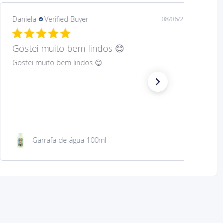
Mary
Verified Buyer
08/05/26
Hard to find Saint
Absolutely wonderful!
São Jacinto 23 cm