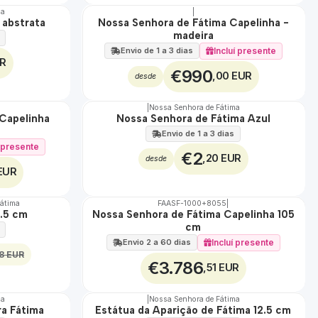
ma
|
 abstrata
Nossa Senhora de Fátima Capelinha -
🇵🇹
madeira
100%
EXCLUSIVO
Incluí presente
Envio de 1 a 3 dias
UR
€990
,00 EUR
desde
|
Nossa Senhora de Fátima
Capelinha
Nossa Senhora de Fátima Azul
Envio de 1 a 3 dias
í presente
€2
,20 EUR
desde
EUR
Fátima
FAASF-1000+8055
|
6.5 cm
Nossa Senhora de Fátima Capelinha 105
🇵🇹
cm
100%
TOP
Incluí presente
Envio 2 a 60 dias
8 EUR
€3.786
,51 EUR
ma
|
Nossa Senhora de Fátima
a Fátima
Estátua da Aparição de Fátima 12.5 cm