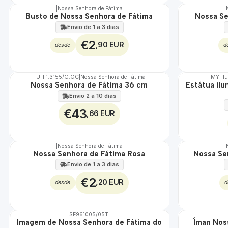
|
Nossa Senhora de Fátima
|
Busto de Nossa Senhora de Fátima
Nossa Se
Envio de 1 a 3 dias
€2
,90 EUR
desde
d
FU-F1.3155/G.OC
|
Nossa Senhora de Fátima
MY-il
Nossa Senhora de Fátima 36 cm
Estátua il
🇵🇹
🇵🇹
100%
100%
Envio 2 a 10 dias
€43
,66 EUR
|
Nossa Senhora de Fátima
|
TOP
Não Disponível
Nossa Senhora de Fátima Rosa
Nossa Se
Envio de 1 a 3 dias
€2
,20 EUR
desde
d
SE961005/05T
|
DESCONTO
TOP
Imagem de Nossa Senhora de Fátima do
Íman Nos