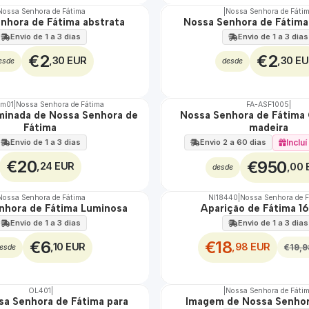
Nossa Senhora de Fátima
|
Nossa Senhora de Fáti
nhora de Fátima abstrata
Nossa Senhora de Fátima
Envio de 1 a 3 dias
Envio de 1 a 3 dias
€2
€2
,30 EUR
,30 E
esde
desde
um01
|
Nossa Senhora de Fátima
FA-ASF1005
|
uminada de Nossa Senhora de
Nossa Senhora de Fátima 
🇵🇹
Fátima
madeira
100%
TOP
Envio de 1 a 3 dias
Inclu
Envio 2 a 60 dias
€20
€950
,24 EUR
,00 
desde
Nossa Senhora de Fátima
NI18440
|
Nossa Senhora de 
DESCONTO
nhora de Fátima Luminosa
Aparição de Fátima 1
Envio de 1 a 3 dias
Envio de 1 a 3 dias
€6
€18
,10 EUR
,98 EUR
€19,9
esde
OL401
|
|
Nossa Senhora de Fáti
sa Senhora de Fátima para
Imagem de Nossa Senhor