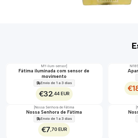
E
MY-ilum-sensor
|
NI18
DESCONTO
Fátima iluminada com sensor de
Apar
🇵🇹
movimento
100%
EXCLUSIVO
Envio de 1 a 3 dias
€1
€32
,44 EUR
|
Nossa Senhora de Fátima
|
Nossa Senhora de Fátima
Noss
Envio de 1 a 3 dias
€7
,70 EUR