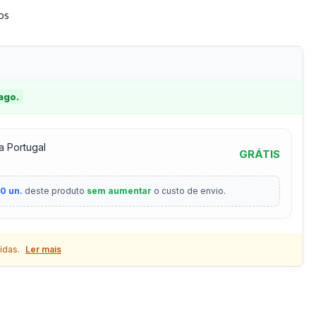
tos
 ago.
a Portugal
GRÁTIS
0 un.
deste produto
sem aumentar
o custo de envio.
ídas.
Ler mais