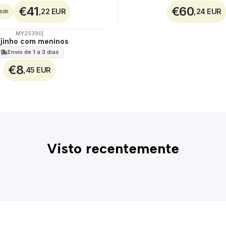
€41
€60
,22 EUR
,24 EUR
sde
MY25390
|
jinho com meninos
Envio de 1 a 3 dias
€8
,45 EUR
Visto recentemente