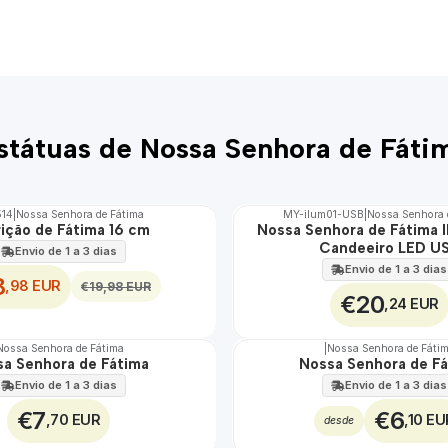
státuas de Nossa Senhora de Fáti
514
|
Nossa Senhora de Fátima
MY-ilum01-USB
|
Nossa Senhora 
ição de Fátima 16 cm
Nossa Senhora de Fátima I
🇵🇹
Candeeiro LED U
100%
Envio de 1 a 3 dias
EXCLUSIVO
Envio de 1 a 3 dias
8
,98 EUR
€19,98 EUR
€20
,24 EUR
Nossa Senhora de Fátima
|
Nossa Senhora de Fáti
a Senhora de Fátima
Nossa Senhora de F
Envio de 1 a 3 dias
Envio de 1 a 3 dias
€7
€6
,70 EUR
,10 EU
desde