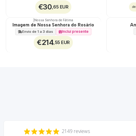
€30
,65 EUR
de
|
Nossa Senhora de Fátima
Imagem de Nossa Senhora do Rosário
An
Incluí presente
Envio de 1 a 3 dias
€214
,55 EUR
2149 reviews