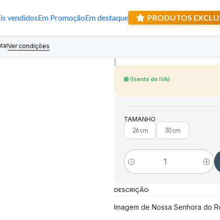
s vendidos
Em Promoção
Em destaque
PRODUTOS EXCLU
Imagem de Noss
tal
Recebe prese
Ver condições
|
(Isento de IVA)
TAMANHO
26 cm
30 cm
Quantidade
DESCRIÇÃO
Imagem de Nossa Senhora do Ro