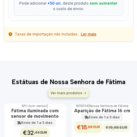
Pode adicionar
+50 un.
deste produto
sem aumentar
o custo de envio.
Taxas de importação não incluídas.
Ler mais
Estátuas de Nossa Senhora de Fátima
Ver mais produtos
MY-ilum-sensor
|
NI18514
|
Nossa Senhora de Fátima
DESCONTO
🇵🇹
Fátima iluminada com
Aparição de Fátima 16 cm
100%
sensor de movimento
Envio de 1 a 3 dias
EXCLUSIVO
Envio de 1 a 3 dias
€18
,98 EUR
€19,98 EUR
€32
,44 EUR