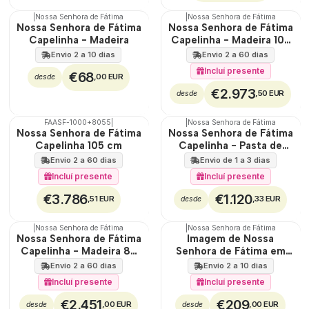
|
Nossa Senhora de Fátima
|
Nossa Senhora de Fátima
🇵🇹
Nossa Senhora de Fátima
Nossa Senhora de Fátima
100%
Capelinha - Madeira
Capelinha - Madeira 105
TOP
cm
Envio 2 a 10 dias
Envio 2 a 60 dias
Incluí presente
€68
,00 EUR
desde
€2.973
,50 EUR
desde
FAASF-1000+8055
|
|
Nossa Senhora de Fátima
🇵🇹
🇵🇹
Nossa Senhora de Fátima
Nossa Senhora de Fátima
100%
100%
Capelinha 105 cm
Capelinha - Pasta de
TOP
madeira 105 cm
Envio 2 a 60 dias
Envio de 1 a 3 dias
Incluí presente
Incluí presente
€3.786
€1.120
,51 EUR
,33 EUR
desde
|
Nossa Senhora de Fátima
|
Nossa Senhora de Fátima
🇵🇹
Nossa Senhora de Fátima
Imagem de Nossa
100%
Capelinha - Madeira 80
Senhora de Fátima em
TOP
cm
madeira
Envio 2 a 60 dias
Envio 2 a 10 dias
Incluí presente
Incluí presente
€2.451
€209
,00 EUR
,00 EUR
desde
desde