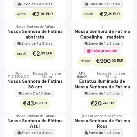
Envio de 1 a 3 dias
Envio de 1 a 3 dias
€2
€2
,90 EUR
,30 EUR
desde
desde
|
Nossa Senhora de Fátima
|
🇵🇹
Nossa Senhora de Fátima
Nossa Senhora de Fátima
100%
abstrata
Capelinha - madeira
EXCLUSIVO
Envio de 1 a 3 dias
Envio de 1 a 3 dias
Incluí presente
€2
,30 EUR
desde
€990
,00 EUR
desde
FU-
Nossa Senhora de
MY-
Nossa Senhora de
|
|
F1.3155/G.OC
Fátima
ilum01
Fátima
🇵🇹
🇵🇹
Nossa Senhora de Fátima
Estátua iluminada de
100%
100%
36 cm
Nossa Senhora de Fátima
Envio 2 a 10 dias
Envio de 1 a 3 dias
€43
€20
,66 EUR
,24 EUR
|
Nossa Senhora de Fátima
|
Nossa Senhora de Fátima
TOP
Nossa Senhora de Fátima
Nossa Senhora de Fátima
Azul
Rosa
Envio de 1 a 3 dias
Envio de 1 a 3 dias