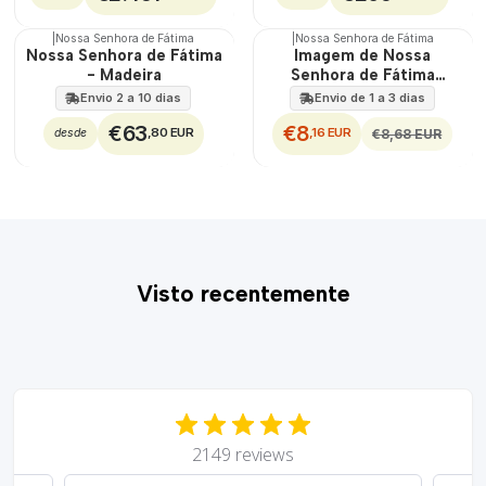
|
Nossa Senhora de Fátima
|
Nossa Senhora de Fátima
DESCONTO
Nossa Senhora de Fátima
Imagem de Nossa
- Madeira
Senhora de Fátima
Capelinha
Envio 2 a 10 dias
Envio de 1 a 3 dias
€63
€8
,80 EUR
,16 EUR
€8,68 EUR
desde
Visto recentemente
2149 reviews