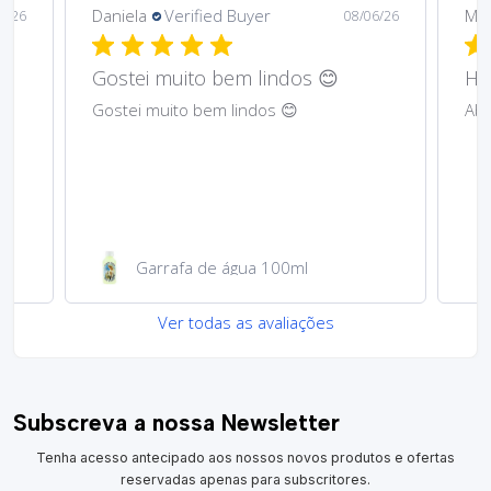
Daniela
Verified Buyer
Ma
6/26
08/06/26
Gostei muito bem lindos 😊
Har
Gostei muito bem lindos 😊
Abs
Garrafa de água 100ml
Ver todas as avaliações
Subscreva a nossa Newsletter
Tenha acesso antecipado aos nossos novos produtos e ofertas
reservadas apenas para subscritores.