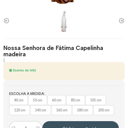
Nossa Senhora de Fátima Capelinha
madeira
|
(Isento de IVA)
ESCOLHA A MEDIDA:
40 cm
50 cm
60 cm
80 cm
105 cm
120 cm
140 cm
160 cm
180 cm
200 cm