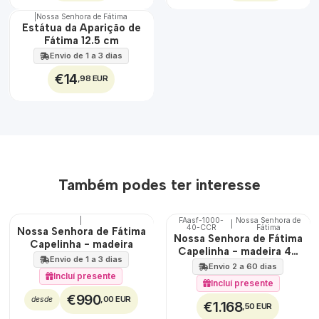
|
Nossa Senhora de Fátima
Estátua da Aparição de
Fátima 12.5 cm
Envio de 1 a 3 dias
€14
,98 EUR
Também podes ter interesse
|
FAasf-1000-
Nossa Senhora de
|
40-CCR
Fátima
🇵🇹
🇵🇹
Nossa Senhora de Fátima
Nossa Senhora de Fátima
100%
100%
Capelinha - madeira
Capelinha - madeira 40
EXCLUSIVO
TOP
Envio de 1 a 3 dias
cm
Envio 2 a 60 dias
Incluí presente
Incluí presente
€990
,00 EUR
desde
€1.168
,50 EUR