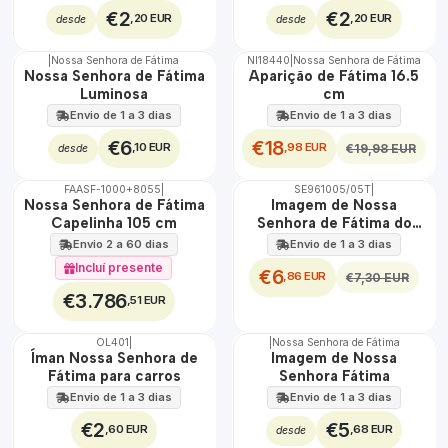
€2
€2
,20 EUR
,20 EUR
desde
desde
|
Nossa Senhora de Fátima
NI18440
|
Nossa Senhora de Fátima
DESCONTO
Não Disponível
Nossa Senhora de Fátima
Aparição de Fátima 16.5
Luminosa
cm
Envio de 1 a 3 dias
Envio de 1 a 3 dias
€6
€18
,10 EUR
,98 EUR
€19,98 EUR
desde
FAASF-1000+8055
|
SE961005/05T
|
DESCONTO
🇵🇹
Nossa Senhora de Fátima
Imagem de Nossa
100%
Capelinha 105 cm
Senhora de Fátima do
TOP
Tempo
Envio 2 a 60 dias
Envio de 1 a 3 dias
Incluí presente
€6
,86 EUR
€7,30 EUR
€3.786
,51 EUR
OL401
|
|
Nossa Senhora de Fátima
TOP
Íman Nossa Senhora de
Imagem de Nossa
Fátima para carros
Senhora Fátima
Envio de 1 a 3 dias
Envio de 1 a 3 dias
€2
€5
,60 EUR
,68 EUR
desde