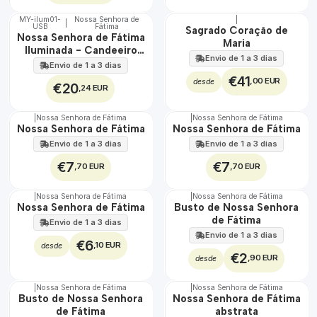
MY-ilum01-
Nossa Senhora de
|
|
USB
Fátima
🇵🇹
🇵🇹
Sagrado Coração de
Nossa Senhora de Fátima
100%
100%
Maria
Iluminada - Candeeiro
EXCLUSIVO
Envio de 1 a 3 dias
LED USB
Envio de 1 a 3 dias
€41
,00 EUR
desde
€20
,24 EUR
|
Nossa Senhora de Fátima
|
Nossa Senhora de Fátima
Nossa Senhora de Fátima
Nossa Senhora de Fátima
Envio de 1 a 3 dias
Envio de 1 a 3 dias
€7
€7
,70 EUR
,70 EUR
|
Nossa Senhora de Fátima
|
Nossa Senhora de Fátima
Não Disponível
Nossa Senhora de Fátima
Busto de Nossa Senhora
de Fátima
Envio de 1 a 3 dias
Envio de 1 a 3 dias
€6
,10 EUR
desde
€2
,90 EUR
desde
|
Nossa Senhora de Fátima
|
Nossa Senhora de Fátima
Busto de Nossa Senhora
Nossa Senhora de Fátima
de Fátima
abstrata