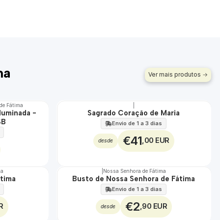
ma
Ver mais produtos
de Fátima
|
luminada -
Sagrado Coração de Maria
🇵🇹
SB
100%
Envio de 1 a 3 dias
€41
,00 EUR
desde
ma
|
Nossa Senhora de Fátima
Não Disponível
átima
Busto de Nossa Senhora de Fátima
Envio de 1 a 3 dias
€2
R
,90 EUR
desde