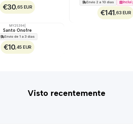
Inclu
Envio 2 a 10 dias
€30
,65 EUR
€141
,63 EUR
MY25394
|
Santo Onofre
Envio de 1 a 3 dias
€10
,45 EUR
Visto recentemente