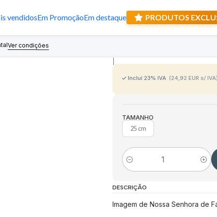
s vendidos
Em Promoção
Em destaque
PRODUTOS EXCLU
Imagem de Noss
tal
Recebe prese
Ver condições
|
Inclui 23% IVA
(24,92 EUR s/ IVA
TAMANHO
25 cm
Quantidade
DESCRIÇÃO
Imagem de Nossa Senhora de Fát