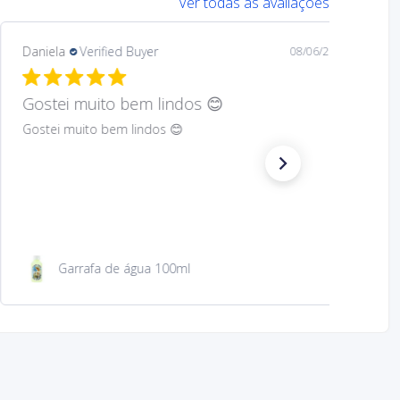
Ver todas as avaliações
Mary
Verified Buyer
08/05/26
Hard to find Saint
Absolutely wonderful!
São Jacinto 23 cm