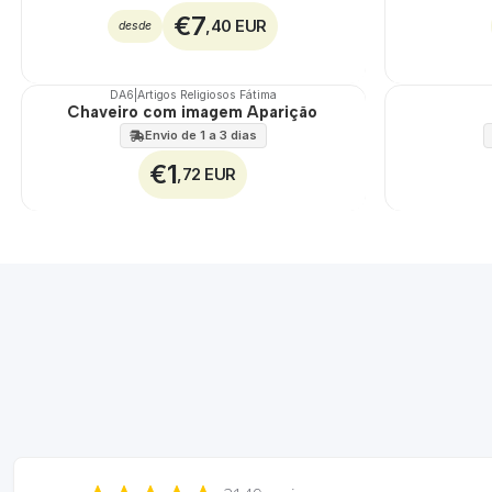
€7
,40 EUR
desde
DA6
|
Artigos Religiosos Fátima
Chaveiro com imagem Aparição
Envio de 1 a 3 dias
€1
,72 EUR