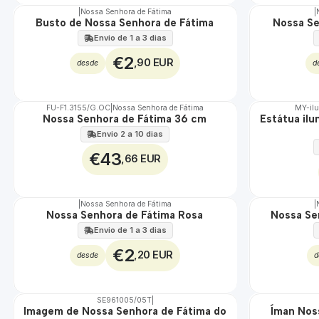
|
Nossa Senhora de Fátima
|
Busto de Nossa Senhora de Fátima
Nossa Se
Envio de 1 a 3 dias
€2
,90 EUR
desde
d
FU-F1.3155/G.OC
|
Nossa Senhora de Fátima
MY-il
Nossa Senhora de Fátima 36 cm
Estátua il
🇵🇹
🇵🇹
100%
100%
Envio 2 a 10 dias
€43
,66 EUR
|
Nossa Senhora de Fátima
|
TOP
Não Disponível
Nossa Senhora de Fátima Rosa
Nossa Se
Envio de 1 a 3 dias
€2
,20 EUR
desde
d
SE961005/05T
|
DESCONTO
TOP
Imagem de Nossa Senhora de Fátima do
Íman Nos