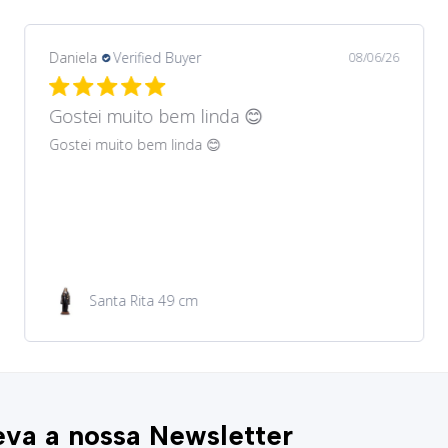
Daniela
Verified Buyer
08/06/26
Gostei muito bem lindos 😊
Gostei muito bem lindos 😊
Garrafa de água 100ml
va a nossa Newsletter