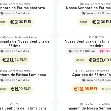
Nossa Senhora de Fátima
|
Nossa Senhora de Fáti
nhora de Fátima abstrata
Nossa Senhora de Fátima
Envio de 1 a 3 dias
Envio de 1 a 3 dias
€2
€2
,30 EUR
,30 E
esde
desde
um01
|
Nossa Senhora de Fátima
FA-ASF1005
|
uminada de Nossa Senhora de
Nossa Senhora de Fátima 
🇵🇹
Fátima
madeira
100%
TOP
Envio de 1 a 3 dias
Inclu
Envio 2 a 60 dias
€20
€950
,24 EUR
,00 
desde
Nossa Senhora de Fátima
NI18440
|
Nossa Senhora de 
DESCONTO
nhora de Fátima Luminosa
Aparição de Fátima 1
Envio de 1 a 3 dias
Envio de 1 a 3 dias
€6
€18
,10 EUR
,98 EUR
€19,9
esde
OL401
|
|
Nossa Senhora de Fáti
sa Senhora de Fátima para
Imagem de Nossa Senhor