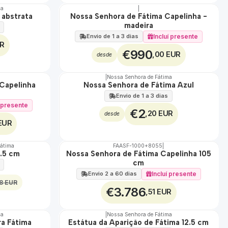
ma
|
 abstrata
Nossa Senhora de Fátima Capelinha -
🇵🇹
madeira
100%
EXCLUSIVO
Incluí presente
Envio de 1 a 3 dias
UR
€990
,00 EUR
desde
|
Nossa Senhora de Fátima
Capelinha
Nossa Senhora de Fátima Azul
Envio de 1 a 3 dias
í presente
€2
,20 EUR
desde
EUR
Fátima
FAASF-1000+8055
|
6.5 cm
Nossa Senhora de Fátima Capelinha 105
🇵🇹
cm
100%
TOP
Incluí presente
Envio 2 a 60 dias
8 EUR
€3.786
,51 EUR
ma
|
Nossa Senhora de Fátima
a Fátima
Estátua da Aparição de Fátima 12.5 cm