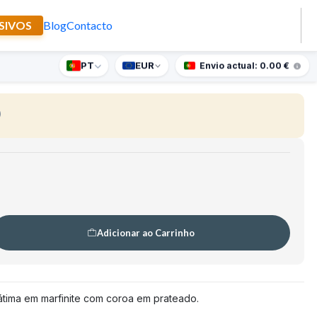
SIVOS
Blog
Contacto
a Senhora do Rosário
PT
EUR
nte supresa para encomendas superiores a 90€
Envio actual: 0.00 €
)
Adicionar ao Carrinho
ima em marfinite com coroa em prateado.