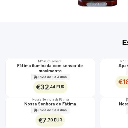
E
MY-ilum-sensor
|
NI18
DESCONTO
Fátima iluminada com sensor de
Apar
🇵🇹
movimento
100%
EXCLUSIVO
Envio de 1 a 3 dias
€1
€32
,44 EUR
|
Nossa Senhora de Fátima
|
Nossa Senhora de Fátima
Noss
Envio de 1 a 3 dias
€7
,70 EUR