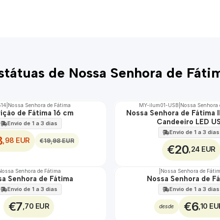
státuas de Nossa Senhora de Fáti
514
|
Nossa Senhora de Fátima
MY-ilum01-USB
|
Nossa Senhora 
ição de Fátima 16 cm
Nossa Senhora de Fátima I
🇵🇹
Candeeiro LED U
100%
Envio de 1 a 3 dias
EXCLUSIVO
Envio de 1 a 3 dias
8
,98 EUR
€19,98 EUR
€20
,24 EUR
Nossa Senhora de Fátima
|
Nossa Senhora de Fáti
a Senhora de Fátima
Nossa Senhora de F
Envio de 1 a 3 dias
Envio de 1 a 3 dias
€7
€6
,70 EUR
,10 EU
desde