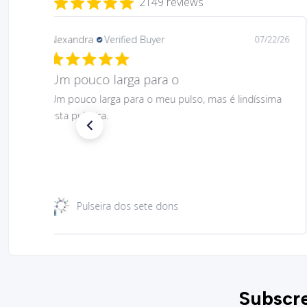
2149 reviews
Daniela
Verified Buyer
08/06/26
Gostei muito bem linda 😊
Gostei muito bem linda 😊
Santa Rita 49 cm
Subscre