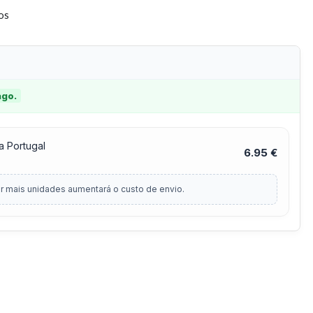
tos
ago.
a Portugal
6.95 €
r mais unidades aumentará o custo de envio.