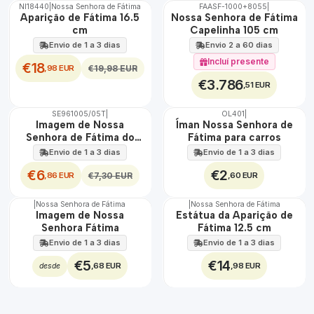
NI18440
|
Nossa Senhora de Fátima
FAASF-1000+8055
|
DESCONTO
🇵🇹
Aparição de Fátima 16.5
Nossa Senhora de Fátima
100%
cm
Capelinha 105 cm
TOP
Envio de 1 a 3 dias
Envio 2 a 60 dias
Incluí presente
€18
,98 EUR
€19,98 EUR
€3.786
,51 EUR
SE961005/05T
|
OL401
|
DESCONTO
TOP
Imagem de Nossa
Íman Nossa Senhora de
Senhora de Fátima do
Fátima para carros
Tempo
Envio de 1 a 3 dias
Envio de 1 a 3 dias
€6
€2
,86 EUR
,60 EUR
€7,30 EUR
|
Nossa Senhora de Fátima
|
Nossa Senhora de Fátima
Imagem de Nossa
Estátua da Aparição de
Senhora Fátima
Fátima 12.5 cm
Envio de 1 a 3 dias
Envio de 1 a 3 dias
€5
€14
,68 EUR
,98 EUR
desde