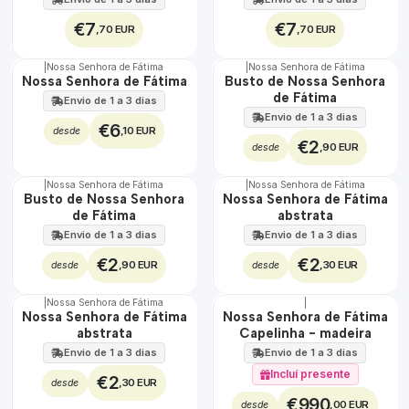
€7
€7
,70 EUR
,70 EUR
|
Nossa Senhora de Fátima
|
Nossa Senhora de Fátima
Não Disponível
Nossa Senhora de Fátima
Busto de Nossa Senhora
de Fátima
Envio de 1 a 3 dias
Envio de 1 a 3 dias
€6
,10 EUR
desde
€2
,90 EUR
desde
|
Nossa Senhora de Fátima
|
Nossa Senhora de Fátima
Busto de Nossa Senhora
Nossa Senhora de Fátima
de Fátima
abstrata
Envio de 1 a 3 dias
Envio de 1 a 3 dias
€2
€2
,90 EUR
,30 EUR
desde
desde
|
Nossa Senhora de Fátima
|
🇵🇹
Nossa Senhora de Fátima
Nossa Senhora de Fátima
100%
abstrata
Capelinha - madeira
EXCLUSIVO
Envio de 1 a 3 dias
Envio de 1 a 3 dias
Incluí presente
€2
,30 EUR
desde
€990
,00 EUR
desde