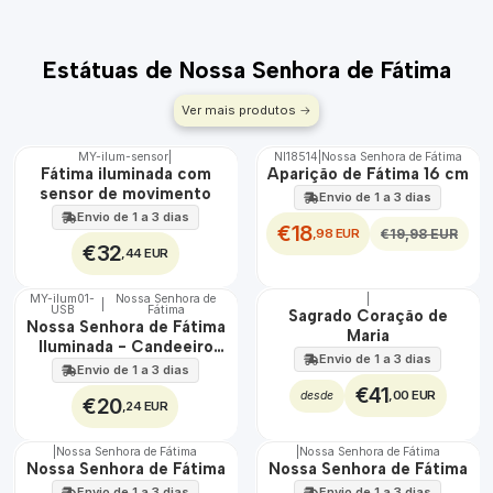
Estátuas de Nossa Senhora de Fátima
Ver mais produtos
MY-ilum-sensor
|
NI18514
|
Nossa Senhora de Fátima
DESCONTO
🇵🇹
Fátima iluminada com
Aparição de Fátima 16 cm
100%
sensor de movimento
Envio de 1 a 3 dias
EXCLUSIVO
Envio de 1 a 3 dias
€18
,98 EUR
€19,98 EUR
€32
,44 EUR
MY-ilum01-
Nossa Senhora de
|
|
USB
Fátima
🇵🇹
🇵🇹
Sagrado Coração de
Nossa Senhora de Fátima
100%
100%
Maria
Iluminada - Candeeiro
EXCLUSIVO
Envio de 1 a 3 dias
LED USB
Envio de 1 a 3 dias
€41
,00 EUR
desde
€20
,24 EUR
|
Nossa Senhora de Fátima
|
Nossa Senhora de Fátima
Nossa Senhora de Fátima
Nossa Senhora de Fátima
Envio de 1 a 3 dias
Envio de 1 a 3 dias