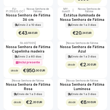
FU-
Nossa Senhora de
MY-
Nossa Senhora de
|
|
F1.3155/G.OC
Fátima
ilum01
Fátima
🇵🇹
🇵🇹
Nossa Senhora de Fátima
Estátua iluminada de
100%
100%
36 cm
Nossa Senhora de Fátima
Envio 2 a 10 dias
Envio de 1 a 3 dias
€43
€20
,66 EUR
,24 EUR
FA-ASF1005
|
|
Nossa Senhora de Fátima
🇵🇹
Nossa Senhora de Fátima
Nossa Senhora de Fátima
100%
Capelinha madeira
Azul
TOP
Envio 2 a 60 dias
Envio de 1 a 3 dias
Incluí presente
€2
,20 EUR
desde
€950
,00 EUR
desde
|
Nossa Senhora de Fátima
|
Nossa Senhora de Fátima
TOP
Não Disponível
Nossa Senhora de Fátima
Nossa Senhora de Fátima
Rosa
Luminosa
Envio de 1 a 3 dias
Envio de 1 a 3 dias
€2
€6
,20 EUR
,10 EUR
desde
desde