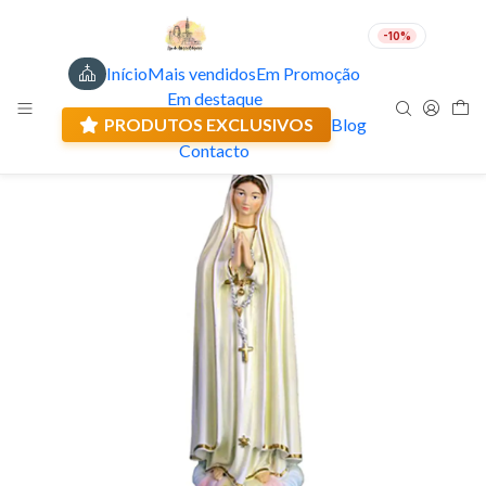
-10%
Início
Mais vendidos
Em Promoção
PT
EUR
Em destaque
Envio actual: 0.00 €
PRODUTOS EXCLUSIVOS
Blog
Contacto