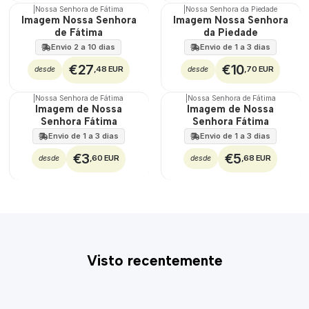
|
Nossa Senhora de Fátima
|
Nossa Senhora da Piedade
🇵🇹
Imagem Nossa Senhora
Imagem Nossa Senhora
100%
de Fátima
da Piedade
Envio 2 a 10 dias
Envio de 1 a 3 dias
€27
€10
,48 EUR
,70 EUR
desde
desde
|
Nossa Senhora de Fátima
|
Nossa Senhora de Fátima
Imagem de Nossa
Imagem de Nossa
Senhora Fátima
Senhora Fátima
Envio de 1 a 3 dias
Envio de 1 a 3 dias
€3
€5
,60 EUR
,68 EUR
desde
desde
Visto recentemente