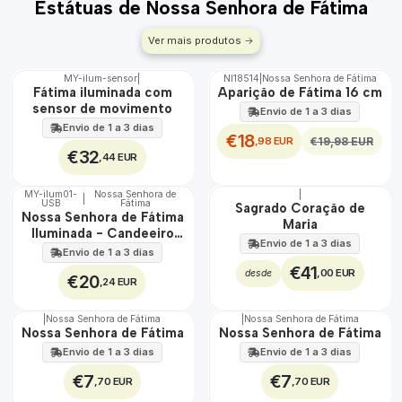
Estátuas de Nossa Senhora de Fátima
Ver mais produtos
MY-ilum-sensor
|
NI18514
|
Nossa Senhora de Fátima
DESCONTO
🇵🇹
Fátima iluminada com
Aparição de Fátima 16 cm
100%
sensor de movimento
Envio de 1 a 3 dias
EXCLUSIVO
Envio de 1 a 3 dias
€18
,98 EUR
€19,98 EUR
€32
,44 EUR
MY-ilum01-
Nossa Senhora de
|
|
USB
Fátima
🇵🇹
🇵🇹
Sagrado Coração de
Nossa Senhora de Fátima
100%
100%
Maria
Iluminada - Candeeiro
EXCLUSIVO
Envio de 1 a 3 dias
LED USB
Envio de 1 a 3 dias
€41
,00 EUR
desde
€20
,24 EUR
|
Nossa Senhora de Fátima
|
Nossa Senhora de Fátima
Nossa Senhora de Fátima
Nossa Senhora de Fátima
Envio de 1 a 3 dias
Envio de 1 a 3 dias
€7
€7
,70 EUR
,70 EUR