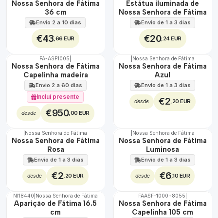
Nossa Senhora de Fátima
Estátua iluminada de
100%
100%
36 cm
Nossa Senhora de Fátima
Envio 2 a 10 dias
Envio de 1 a 3 dias
€43
€20
,66 EUR
,24 EUR
FA-ASF1005
|
|
Nossa Senhora de Fátima
🇵🇹
Nossa Senhora de Fátima
Nossa Senhora de Fátima
100%
Capelinha madeira
Azul
TOP
Envio 2 a 60 dias
Envio de 1 a 3 dias
Incluí presente
€2
,20 EUR
desde
€950
,00 EUR
desde
|
Nossa Senhora de Fátima
|
Nossa Senhora de Fátima
TOP
Não Disponível
Nossa Senhora de Fátima
Nossa Senhora de Fátima
Rosa
Luminosa
Envio de 1 a 3 dias
Envio de 1 a 3 dias
€2
€6
,20 EUR
,10 EUR
desde
desde
NI18440
|
Nossa Senhora de Fátima
FAASF-1000+8055
|
DESCONTO
🇵🇹
Aparição de Fátima 16.5
Nossa Senhora de Fátima
100%
cm
Capelinha 105 cm
TOP