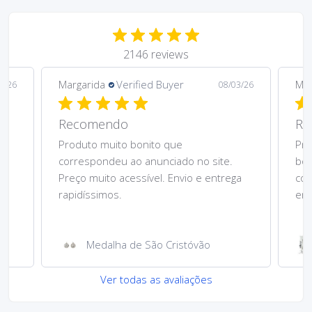
2146 reviews
Margarida
Verified Buyer
Mar
5/26
08/03/26
Recomendo
Re
Produto muito bonito que
Pre
correspondeu ao anunciado no site.
bom
Preço muito acessível. Envio e entrega
cor
rapidíssimos.
ent
Medalha de São Cristóvão
Ver todas as avaliações