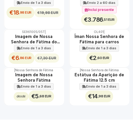
Envio de 1 a 3 dias
Envio 2 a 60 dias
Incluí presente
€18
,98 EUR
€19,98 EUR
€3.786
,51 EUR
SE961005/05T
|
OL401
|
DESCONTO
TOP
Imagem de Nossa
Íman Nossa Senhora de
Senhora de Fátima do
Fátima para carros
Tempo
Envio de 1 a 3 dias
Envio de 1 a 3 dias
€6
€2
,86 EUR
,60 EUR
€7,30 EUR
|
Nossa Senhora de Fátima
|
Nossa Senhora de Fátima
Imagem de Nossa
Estátua da Aparição de
Senhora Fátima
Fátima 12.5 cm
Envio de 1 a 3 dias
Envio de 1 a 3 dias
€5
€14
,68 EUR
,98 EUR
desde