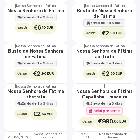
|
Nossa Senhora de Fátima
|
Nossa Senhora de Fátima
Não Disponível
Nossa Senhora de Fátima
Busto de Nossa Senhora
de Fátima
Envio de 1 a 3 dias
Envio de 1 a 3 dias
€6
,10 EUR
desde
€2
,90 EUR
desde
|
Nossa Senhora de Fátima
|
Nossa Senhora de Fátima
Busto de Nossa Senhora
Nossa Senhora de Fátima
de Fátima
abstrata
Envio de 1 a 3 dias
Envio de 1 a 3 dias
€2
€2
,90 EUR
,30 EUR
desde
desde
|
Nossa Senhora de Fátima
|
🇵🇹
Nossa Senhora de Fátima
Nossa Senhora de Fátima
100%
abstrata
Capelinha - madeira
EXCLUSIVO
Envio de 1 a 3 dias
Envio de 1 a 3 dias
Incluí presente
€2
,30 EUR
desde
€990
,00 EUR
desde
FU-
Nossa Senhora de
MY-
Nossa Senhora de
|
|
F1.3155/G.OC
Fátima
ilum01
Fátima
🇵🇹
🇵🇹