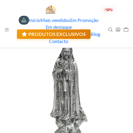
-10%
Início
Mais vendidos
Em Promoção
PT
EUR
Em destaque
Envio actual: 0.00 €
PRODUTOS EXCLUSIVOS
Blog
Contacto