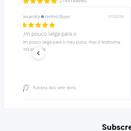
2149 reviews
Daniela
Verified Buyer
08/06/26
Gostei muito bem linda 😊
Gostei muito bem linda 😊
Santa Rita 49 cm
Subscre