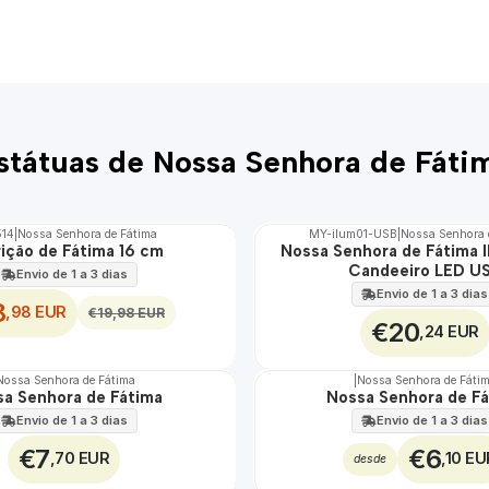
státuas de Nossa Senhora de Fáti
514
|
Nossa Senhora de Fátima
MY-ilum01-USB
|
Nossa Senhora 
ição de Fátima 16 cm
Nossa Senhora de Fátima I
🇵🇹
Candeeiro LED U
100%
Envio de 1 a 3 dias
EXCLUSIVO
Envio de 1 a 3 dias
8
,98 EUR
€19,98 EUR
€20
,24 EUR
Nossa Senhora de Fátima
|
Nossa Senhora de Fáti
a Senhora de Fátima
Nossa Senhora de F
Envio de 1 a 3 dias
Envio de 1 a 3 dias
€7
€6
,70 EUR
,10 EU
desde