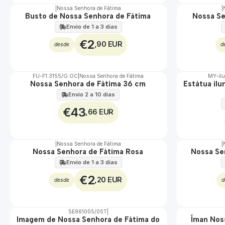
|
Nossa Senhora de Fátima
|
Busto de Nossa Senhora de Fátima
Nossa Se
Envio de 1 a 3 dias
€2
,90 EUR
desde
d
FU-F1.3155/G.OC
|
Nossa Senhora de Fátima
MY-il
Nossa Senhora de Fátima 36 cm
Estátua il
🇵🇹
🇵🇹
100%
100%
Envio 2 a 10 dias
€43
,66 EUR
|
Nossa Senhora de Fátima
|
TOP
Não Disponível
Nossa Senhora de Fátima Rosa
Nossa Se
Envio de 1 a 3 dias
€2
,20 EUR
desde
d
SE961005/05T
|
DESCONTO
TOP
Imagem de Nossa Senhora de Fátima do
Íman Nos