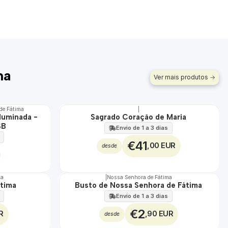
ma
Ver mais produtos
de Fátima
|
luminada -
Sagrado Coração de Maria
🇵🇹
SB
100%
Envio de 1 a 3 dias
€41
,00 EUR
desde
ma
|
Nossa Senhora de Fátima
Não Disponível
átima
Busto de Nossa Senhora de Fátima
Envio de 1 a 3 dias
€2
R
,90 EUR
desde