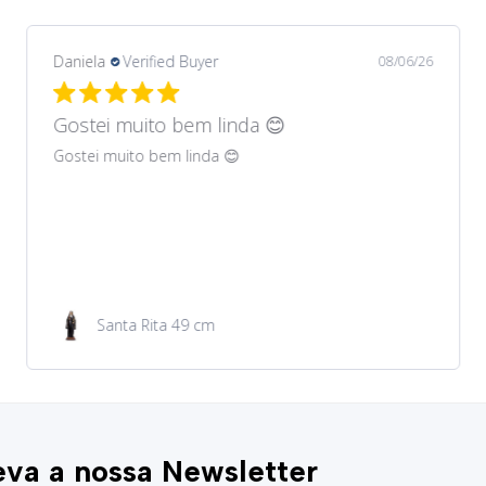
Daniela
Verified Buyer
08/06/26
Gostei muito bem lindos 😊
Gostei muito bem lindos 😊
Garrafa de água 100ml
va a nossa Newsletter