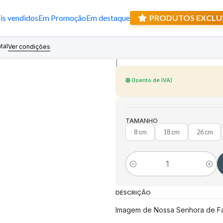
s vendidos
Em Promoção
Em destaque
PRODUTOS EXCLU
Imagem de Noss
tal
Recebe prese
Ver condições
|
(Isento de IVA)
TAMANHO
8 cm
18 cm
26 cm
Quantidade
DESCRIÇÃO
Imagem de Nossa Senhora de Fá