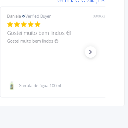
Ver todas as avaliações
Mary
Verified Buyer
08/05/26
Hard to find Saint
Absolutely wonderful!
São Jacinto 23 cm