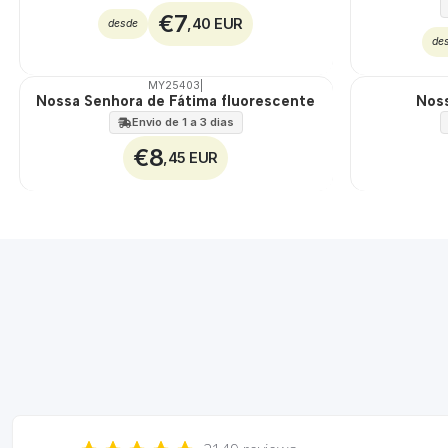
€7
,40 EUR
desde
de
MY25403
|
Nossa Senhora de Fátima fluorescente
Noss
Envio de 1 a 3 dias
€8
,45 EUR