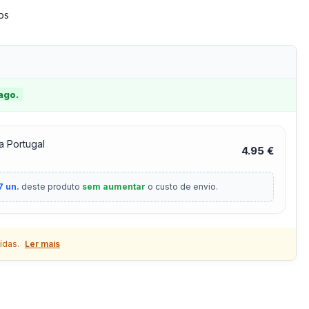
tos
 ago.
a Portugal
4.95 €
7 un.
deste produto
sem aumentar
o custo de envio.
ídas.
Ler mais