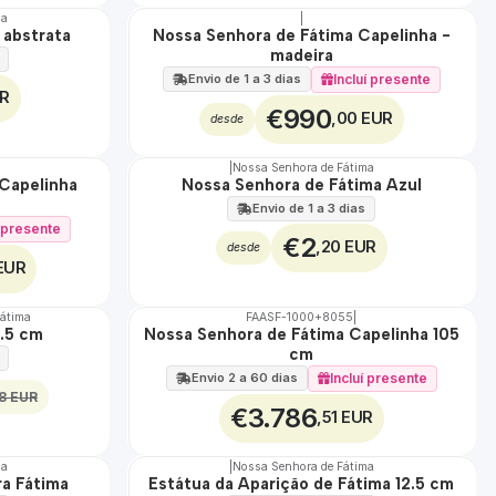
ma
|
 abstrata
Nossa Senhora de Fátima Capelinha -
🇵🇹
madeira
100%
EXCLUSIVO
Incluí presente
Envio de 1 a 3 dias
UR
€990
,00 EUR
desde
|
Nossa Senhora de Fátima
Capelinha
Nossa Senhora de Fátima Azul
Envio de 1 a 3 dias
í presente
€2
,20 EUR
desde
EUR
Fátima
FAASF-1000+8055
|
6.5 cm
Nossa Senhora de Fátima Capelinha 105
🇵🇹
cm
100%
TOP
Incluí presente
Envio 2 a 60 dias
8 EUR
€3.786
,51 EUR
ma
|
Nossa Senhora de Fátima
a Fátima
Estátua da Aparição de Fátima 12.5 cm