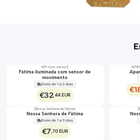
E
MY-ilum-sensor
|
NI18
DESCONTO
Fátima iluminada com sensor de
Apar
🇵🇹
movimento
100%
EXCLUSIVO
Envio de 1 a 3 dias
€1
€32
,44 EUR
|
Nossa Senhora de Fátima
|
Nossa Senhora de Fátima
Noss
Envio de 1 a 3 dias
€7
,70 EUR