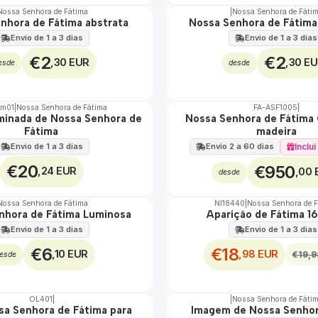
Nossa Senhora de Fátima
|
Nossa Senhora de Fáti
nhora de Fátima abstrata
Nossa Senhora de Fátima
Envio de 1 a 3 dias
Envio de 1 a 3 dias
€2
€2
,30 EUR
,30 E
esde
desde
um01
|
Nossa Senhora de Fátima
FA-ASF1005
|
uminada de Nossa Senhora de
Nossa Senhora de Fátima 
🇵🇹
Fátima
madeira
100%
TOP
Envio de 1 a 3 dias
Inclu
Envio 2 a 60 dias
€20
€950
,24 EUR
,00 
desde
Nossa Senhora de Fátima
NI18440
|
Nossa Senhora de 
DESCONTO
nhora de Fátima Luminosa
Aparição de Fátima 1
Envio de 1 a 3 dias
Envio de 1 a 3 dias
€6
€18
,10 EUR
,98 EUR
€19,9
esde
OL401
|
|
Nossa Senhora de Fáti
sa Senhora de Fátima para
Imagem de Nossa Senhor