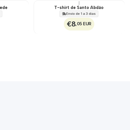
|
mede
T-shirt de Santo Abdão
🇵🇹
100%
Envio de 1 a 3 dias
€8
,05 EUR