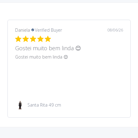
Daniela
Verified Buyer
08/06/26
Gostei muito bem lindos 😊
Gostei muito bem lindos 😊
Garrafa de água 100ml