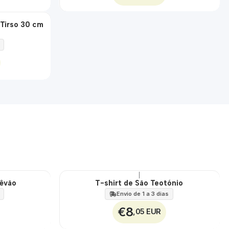
 Tirso 30 cm
|
têvão
T-shirt de São Teotónio
🇵🇹
100%
Envio de 1 a 3 dias
€8
,05 EUR