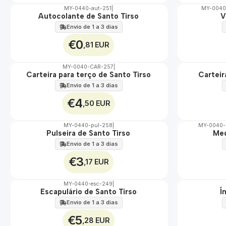
MY-0440-aut-251
|
MY-0040
Autocolante de Santo Tirso
V
🇵🇹
🇵🇹
100%
100%
Envio de 1 a 3 dias
€0
,81 EUR
MY-0040-CAR-257
|
Carteira para terço de Santo Tirso
Carteir
🇵🇹
🇵🇹
100%
100%
Envio de 1 a 3 dias
€4
,50 EUR
MY-0440-pul-258
|
MY-0040-
Pulseira de Santo Tirso
Med
🇵🇹
🇵🇹
100%
100%
Envio de 1 a 3 dias
€3
,17 EUR
MY-0440-esc-249
|
Escapulário de Santo Tirso
Í
🇵🇹
🇵🇹
100%
100%
Envio de 1 a 3 dias
€5
,28 EUR