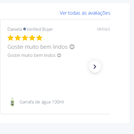
Ver todas as avaliações
Mary
Verified Buyer
08/05/26
Hard to find Saint
Absolutely wonderful!
São Jacinto 23 cm