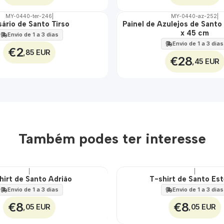
MY-0440-ter-246
|
MY-0440-az-252
|
ário de Santo Tirso
Painel de Azulejos de Santo
🇵🇹
x 45 cm
100%
Envio de 1 a 3 dias
EXT.
Envio de 1 a 3 dias
€2
,85 EUR
€28
,45 EUR
Também podes ter interesse
|
|
hirt de Santo Adrião
T-shirt de Santo Es
🇵🇹
100%
Envio de 1 a 3 dias
Envio de 1 a 3 dias
€8
€8
,05 EUR
,05 EUR