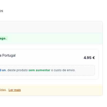
tos
 ago.
a Portugal
4.95 €
3 un.
deste produto
sem aumentar
o custo de envio.
ídas.
Ler mais