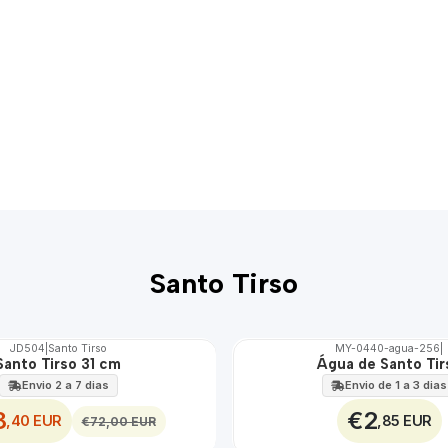
Santo Tirso
JD504
|
Santo Tirso
MY-0440-agua-256
|
Santo Tirso 31 cm
Água de Santo Tir
🇵🇹
100%
Envio 2 a 7 dias
Envio de 1 a 3 dias
8
€2
,40 EUR
,85 EUR
€72,00 EUR