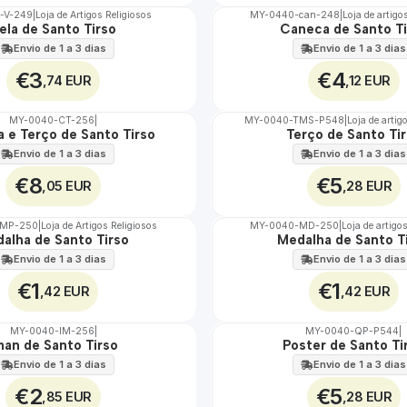
-V-249
|
Loja de Artigos Religiosos
MY-0440-can-248
|
Loja de artigo
ela de Santo Tirso
Caneca de Santo Ti
🇵🇹
100%
Envio de 1 a 3 dias
Envio de 1 a 3 dias
€3
€4
,74 EUR
,12 EUR
MY-0040-CT-256
|
MY-0040-TMS-P548
|
Loja de artig
a e Terço de Santo Tirso
Terço de Santo Ti
🇵🇹
100%
Envio de 1 a 3 dias
Envio de 1 a 3 dias
€8
€5
,05 EUR
,28 EUR
MP-250
|
Loja de Artigos Religiosos
MY-0040-MD-250
|
Loja de artigo
alha de Santo Tirso
Medalha de Santo T
🇵🇹
100%
Envio de 1 a 3 dias
Envio de 1 a 3 dias
€1
€1
,42 EUR
,42 EUR
MY-0040-IM-256
|
MY-0040-QP-P544
|
man de Santo Tirso
Poster de Santo Ti
🇵🇹
100%
Envio de 1 a 3 dias
Envio de 1 a 3 dias
€2
€5
,85 EUR
,28 EUR