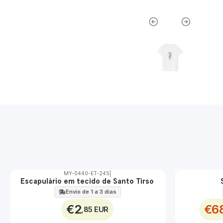
MY-0440-ET-245
|
Escapulário em tecido de Santo Tirso
🇵🇹
🇵🇹
100%
100%
Envio de 1 a 3 dias
ÁGUA
DESCONTO
€2
€6
,85 EUR