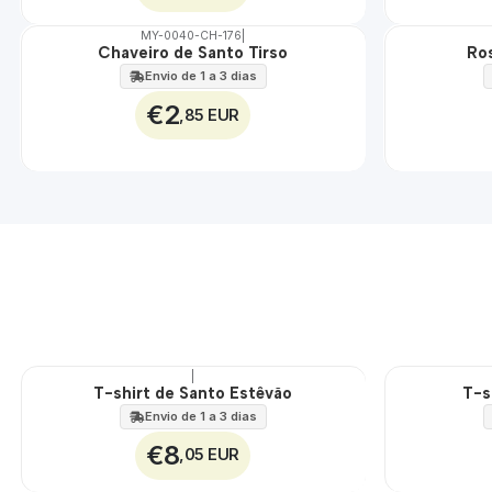
MY-0040-CH-176
|
Chaveiro de Santo Tirso
Ros
🇵🇹
🇵🇹
100%
100%
Envio de 1 a 3 dias
€2
,85 EUR
|
T-shirt de Santo Estêvão
T-s
🇵🇹
🇵🇹
100%
100%
Envio de 1 a 3 dias
€8
,05 EUR