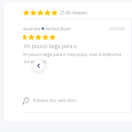
2149 reviews
Daniela
Verified Buyer
08/06/26
Gostei muito bem linda 😊
Gostei muito bem linda 😊
Santa Rita 49 cm