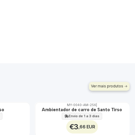
Ver mais produtos
MY-0040-AM-256
|
so
Ambientador de carro de Santo Tirso
🇵🇹
100%
Envio de 1 a 3 dias
€3
,66 EUR