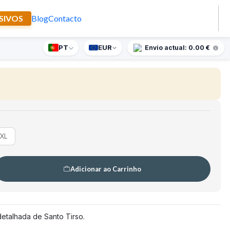
SIVOS
Blog
Contacto
 Tirso
PT
EUR
nte supresa para encomendas superiores a 90€
Envio actual: 0.00 €
🇵🇹
FABRICADO EM PORTUGAL
XL
Adicionar ao Carrinho
 detalhada de Santo Tirso.