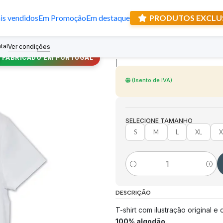
s vendidos
Em Promoção
Em destaque
PRODUTOS EXCLU
T-shirt de Santo
tal
Recebe prese
Ver condições
FABRICADO EM PORTUGAL
|
(Isento de IVA)
SELECIONE TAMANHO
S
M
L
XL
X
Quantidade
DESCRIÇÃO
T-shirt com ilustração original e
100% algodão.