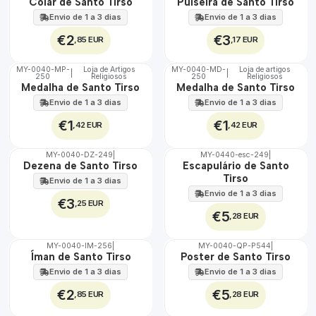
🇵🇹
🇵🇹
Colar de Santo Tirso
Pulseira de Santo Tirso
100%
100%
Envio de 1 a 3 dias
Envio de 1 a 3 dias
€2
€3
,85 EUR
,17 EUR
MY-0040-MP-
Loja de Artigos
MY-0040-MD-
Loja de artigos
|
|
250
Religiosos
250
Religiosos
🇵🇹
🇵🇹
Medalha de Santo Tirso
Medalha de Santo Tirso
100%
100%
Envio de 1 a 3 dias
Envio de 1 a 3 dias
€1
€1
,42 EUR
,42 EUR
MY-0040-DZ-249
|
MY-0440-esc-249
|
🇵🇹
🇵🇹
Dezena de Santo Tirso
Escapulário de Santo
100%
100%
Tirso
Envio de 1 a 3 dias
Envio de 1 a 3 dias
€3
,25 EUR
€5
,28 EUR
MY-0040-IM-256
|
MY-0040-QP-P544
|
🇵🇹
🇵🇹
Íman de Santo Tirso
Poster de Santo Tirso
100%
100%
Envio de 1 a 3 dias
Envio de 1 a 3 dias
€2
€5
,85 EUR
,28 EUR