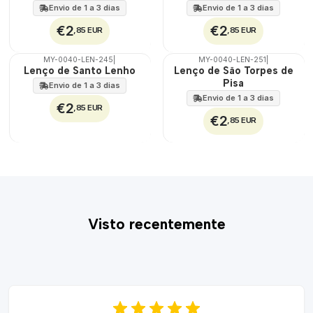
100%
100%
Envio de 1 a 3 dias
Envio de 1 a 3 dias
€2
€2
,85 EUR
,85 EUR
MY-0040-LEN-245
|
MY-0040-LEN-251
|
🇵🇹
🇵🇹
Lenço de Santo Lenho
Lenço de São Torpes de
100%
100%
Pisa
Envio de 1 a 3 dias
Envio de 1 a 3 dias
€2
,85 EUR
€2
,85 EUR
Visto recentemente