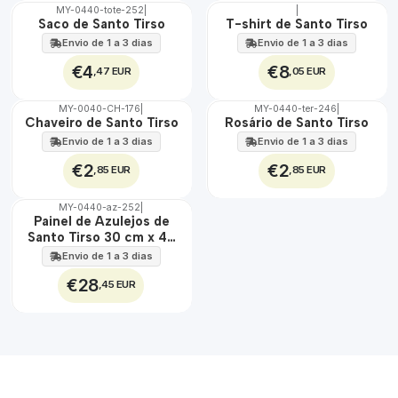
MY-0440-tote-252
|
|
🇵🇹
🇵🇹
Saco de Santo Tirso
T-shirt de Santo Tirso
100%
100%
Envio de 1 a 3 dias
Envio de 1 a 3 dias
€4
€8
,47 EUR
,05 EUR
MY-0040-CH-176
|
MY-0440-ter-246
|
🇵🇹
🇵🇹
Chaveiro de Santo Tirso
Rosário de Santo Tirso
100%
100%
Envio de 1 a 3 dias
Envio de 1 a 3 dias
€2
€2
,85 EUR
,85 EUR
MY-0440-az-252
|
🇵🇹
Painel de Azulejos de
100%
Santo Tirso 30 cm x 45
EXT.
cm
Envio de 1 a 3 dias
€28
,45 EUR