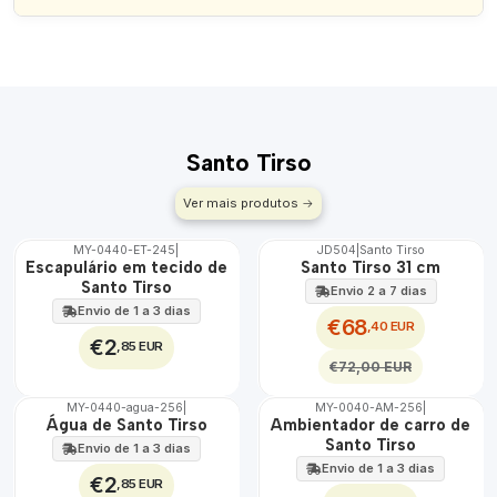
Santo Tirso
Ver mais produtos
MY-0440-ET-245
|
JD504
|
Santo Tirso
🇵🇹
🇵🇹
Escapulário em tecido de
Santo Tirso 31 cm
100%
100%
Santo Tirso
Envio 2 a 7 dias
ÁGUA
DESCONTO
Envio de 1 a 3 dias
€68
,40 EUR
€2
,85 EUR
€72,00 EUR
MY-0440-agua-256
|
MY-0040-AM-256
|
🇵🇹
🇵🇹
Água de Santo Tirso
Ambientador de carro de
100%
100%
Santo Tirso
Envio de 1 a 3 dias
Envio de 1 a 3 dias
€2
,85 EUR