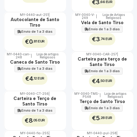
€3
,66 EUR
MY-0440-aut-251
|
MY-0040-V-
Loja de Artigos
|
249
Religiosos
🇵🇹
🇵🇹
Autocolante de Santo
Vela de Santo Tirso
100%
100%
Tirso
Envio de 1 a 3 dias
Envio de 1 a 3 dias
€3
,74 EUR
€0
,81 EUR
MY-0440-can-
Loja de artigos
MY-0040-CAR-257
|
|
248
Religiosos
🇵🇹
🇵🇹
Carteira para terço de
Caneca de Santo Tirso
100%
100%
Santo Tirso
Envio de 1 a 3 dias
Envio de 1 a 3 dias
€4
,12 EUR
€4
,50 EUR
MY-0040-CT-256
|
MY-0040-TMS-
Loja de artigos
|
P548
Religiosos
🇵🇹
🇵🇹
Carteira e Terço de
Terço de Santo Tirso
100%
100%
Santo Tirso
Envio de 1 a 3 dias
Envio de 1 a 3 dias
€5
,28 EUR
€8
,05 EUR
MY-0440-fio-255
|
MY-0440-pul-258
|