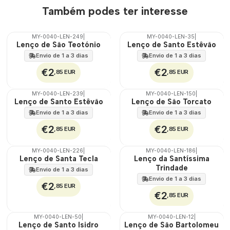
Também podes ter interesse
MY-0040-LEN-249
|
MY-0040-LEN-35
|
🇵🇹
🇵🇹
Lenço de São Teotónio
Lenço de Santo Estêvão
100%
100%
Envio de 1 a 3 dias
Envio de 1 a 3 dias
€2
€2
,85 EUR
,85 EUR
MY-0040-LEN-239
|
MY-0040-LEN-150
|
🇵🇹
🇵🇹
Lenço de Santo Estêvão
Lenço de São Torcato
100%
100%
Envio de 1 a 3 dias
Envio de 1 a 3 dias
€2
€2
,85 EUR
,85 EUR
MY-0040-LEN-226
|
MY-0040-LEN-186
|
🇵🇹
🇵🇹
Lenço de Santa Tecla
Lenço da Santíssima
100%
100%
Trindade
Envio de 1 a 3 dias
Envio de 1 a 3 dias
€2
,85 EUR
€2
,85 EUR
MY-0040-LEN-50
|
MY-0040-LEN-12
|
🇵🇹
🇵🇹
Lenço de Santo Isidro
Lenço de São Bartolomeu