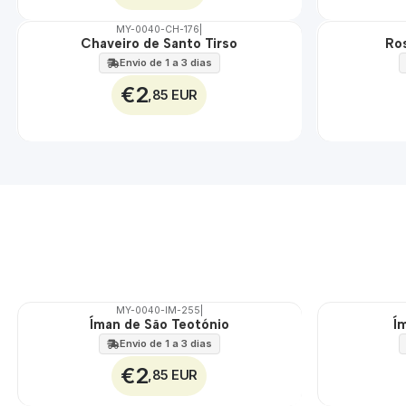
MY-0040-CH-176
|
Chaveiro de Santo Tirso
Ros
🇵🇹
🇵🇹
100%
100%
Envio de 1 a 3 dias
€2
,85 EUR
MY-0040-IM-255
|
Íman de São Teotónio
Í
🇵🇹
🇵🇹
100%
100%
Envio de 1 a 3 dias
€2
,85 EUR