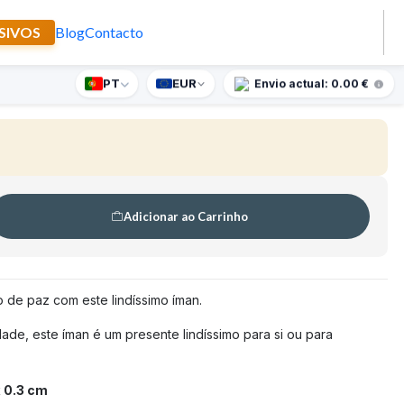
SIVOS
Blog
Contacto
irso
PT
EUR
nte supresa para encomendas superiores a 90€
Envio actual: 0.00 €
🇵🇹
FABRICADO EM PORTUGAL
Adicionar ao Carrinho
o de paz com este lindíssimo íman.
ade, este íman é um presente lindíssimo para si ou para
 0.3 cm