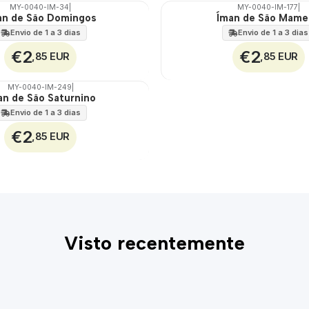
MY-0040-IM-34
|
MY-0040-IM-177
|
an de São Domingos
Íman de São Mam
🇵🇹
100%
Envio de 1 a 3 dias
Envio de 1 a 3 dias
€2
€2
,85 EUR
,85 EUR
MY-0040-IM-249
|
an de São Saturnino
Envio de 1 a 3 dias
€2
,85 EUR
Visto recentemente