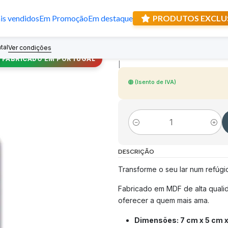
s vendidos
Em Promoção
Em destaque
PRODUTOS EXCLU
Íman de Santo T
tal
Recebe prese
Ver condições
FABRICADO EM PORTUGAL
|
(Isento de IVA)
Quantidade
DESCRIÇÃO
Transforme o seu lar num refúgi
Fabricado em MDF de alta qualid
oferecer a quem mais ama.
Dimensões: 7 cm x 5 cm x