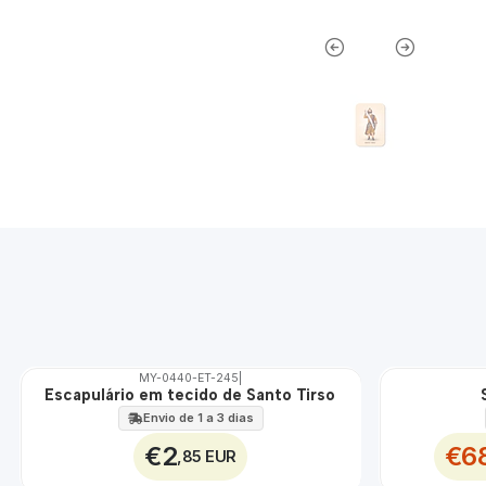
MY-0440-ET-245
|
Escapulário em tecido de Santo Tirso
🇵🇹
🇵🇹
100%
100%
Envio de 1 a 3 dias
ÁGUA
DESCONTO
€2
€6
,85 EUR