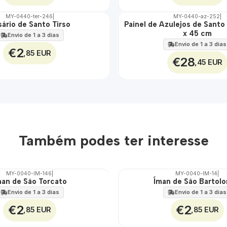
MY-0440-ter-246
|
MY-0440-az-252
|
ário de Santo Tirso
Painel de Azulejos de Santo
🇵🇹
x 45 cm
100%
Envio de 1 a 3 dias
EXT.
Envio de 1 a 3 dias
€2
,85 EUR
€28
,45 EUR
Também podes ter interesse
MY-0040-IM-146
|
MY-0040-IM-14
|
man de São Torcato
Íman de São Bartol
🇵🇹
100%
Envio de 1 a 3 dias
Envio de 1 a 3 dias
€2
€2
,85 EUR
,85 EUR