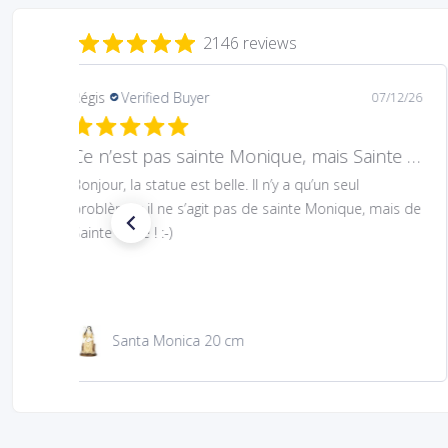
2146 reviews
Mary
Verified Buyer
08/05/26
Hard to find Saint
Absolutely wonderful!
São Jacinto 23 cm