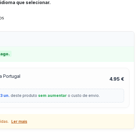
idioma que selecionar.
tos
 ago.
a Portugal
4.95 €
3 un.
deste produto
sem aumentar
o custo de envio.
ídas.
Ler mais