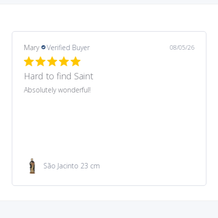
Margarida
Verified Buyer
08/03/26
Recomendo
Produto muito bonito que correspondeu ao
anunciado no site. Preço muito acessível. Envio e
entrega rapidíssimos.
Medalha de São Cristóvão