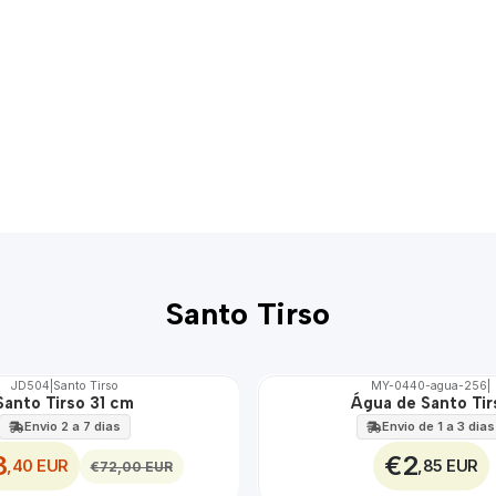
Santo Tirso
JD504
|
Santo Tirso
MY-0440-agua-256
|
Santo Tirso 31 cm
Água de Santo Tir
🇵🇹
100%
Envio 2 a 7 dias
Envio de 1 a 3 dias
8
€2
,40 EUR
,85 EUR
€72,00 EUR