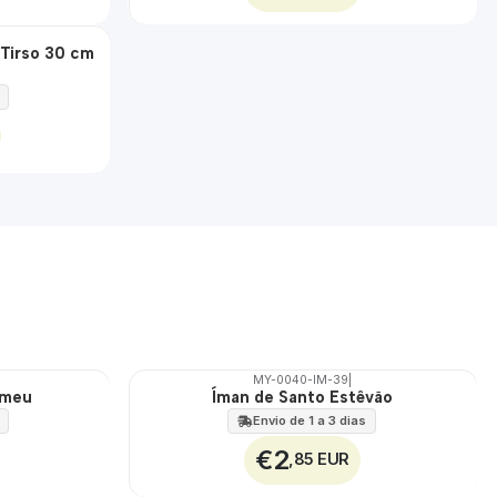
 Tirso 30 cm
MY-0040-IM-39
|
omeu
Íman de Santo Estêvão
🇵🇹
100%
Envio de 1 a 3 dias
€2
,85 EUR