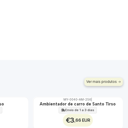
Ver mais produtos
MY-0040-AM-256
|
so
Ambientador de carro de Santo Tirso
🇵🇹
100%
Envio de 1 a 3 dias
€3
,66 EUR