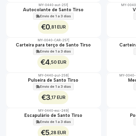
MY-0440-aut-251
|
MY-0040
Autocolante de Santo Tirso
V
🇵🇹
🇵🇹
100%
100%
Envio de 1 a 3 dias
€0
,81 EUR
MY-0040-CAR-257
|
Carteira para terço de Santo Tirso
Carteir
🇵🇹
🇵🇹
100%
100%
Envio de 1 a 3 dias
€4
,50 EUR
MY-0440-pul-258
|
MY-0040-
Pulseira de Santo Tirso
Med
🇵🇹
🇵🇹
100%
100%
Envio de 1 a 3 dias
€3
,17 EUR
MY-0440-esc-249
|
Escapulário de Santo Tirso
Po
🇵🇹
🇵🇹
100%
100%
Envio de 1 a 3 dias
€5
,28 EUR