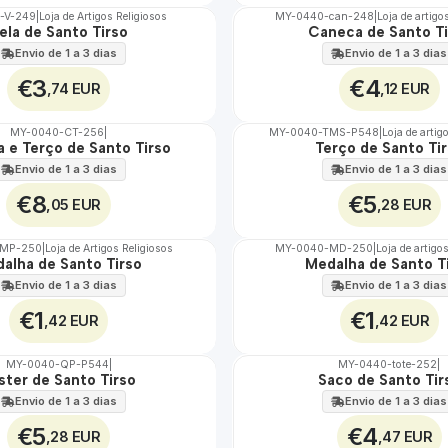
-V-249
|
Loja de Artigos Religiosos
MY-0440-can-248
|
Loja de artigo
ela de Santo Tirso
Caneca de Santo Ti
🇵🇹
100%
Envio de 1 a 3 dias
Envio de 1 a 3 dias
€3
€4
,74 EUR
,12 EUR
MY-0040-CT-256
|
MY-0040-TMS-P548
|
Loja de artig
a e Terço de Santo Tirso
Terço de Santo Ti
🇵🇹
100%
Envio de 1 a 3 dias
Envio de 1 a 3 dias
€8
€5
,05 EUR
,28 EUR
MP-250
|
Loja de Artigos Religiosos
MY-0040-MD-250
|
Loja de artigo
alha de Santo Tirso
Medalha de Santo T
🇵🇹
100%
Envio de 1 a 3 dias
Envio de 1 a 3 dias
€1
€1
,42 EUR
,42 EUR
MY-0040-QP-P544
|
MY-0440-tote-252
|
ster de Santo Tirso
Saco de Santo Tir
🇵🇹
100%
Envio de 1 a 3 dias
Envio de 1 a 3 dias
€5
€4
,28 EUR
,47 EUR