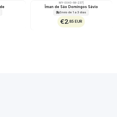
MY-0040-IM-237
|
ede
Íman de São Domingos Sávio
🇵🇹
100%
Envio de 1 a 3 dias
€2
,85 EUR