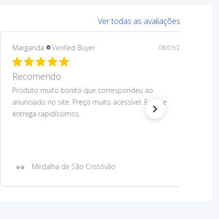
Ver todas as avaliações
Margarida
Verified Buyer
08/03/26
Recomendo.
Preço muito acessível e design muito bom do
produto. O produto correspondeu ao anunciado.
Envio e entrega rapidíssimos. Voltaria a comprar.
Recomendo.
Íman de metal com imagem São Cristóvão