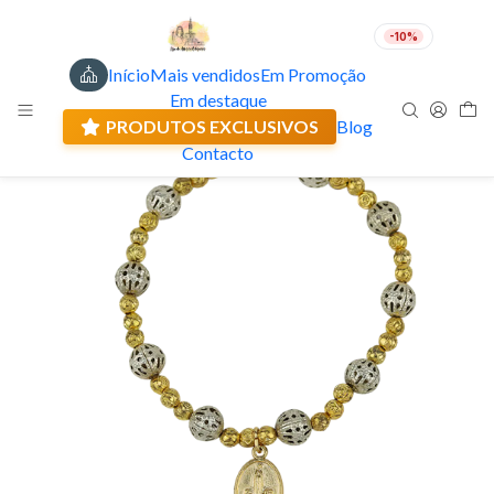
-10%
Início
Mais vendidos
Em Promoção
PT
EUR
Em destaque
Envio actual: 0.00 €
PRODUTOS EXCLUSIVOS
Blog
Contacto