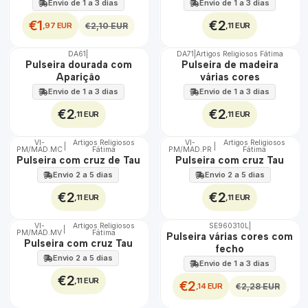
Envio de 1 a 3 dias
Envio de 1 a 3 dias
€1
€2
,97 EUR
,11 EUR
€2,10 EUR
DA61
|
DA71
|
Artigos Religiosos Fátima
Não Disponível
Pulseira dourada com
Pulseira de madeira
Aparição
várias cores
Envio de 1 a 3 dias
Envio de 1 a 3 dias
€2
€2
,11 EUR
,11 EUR
VI-
Artigos Religiosos
VI-
Artigos Religiosos
|
|
PM/MAD.MC
Fátima
PM/MAD.PR
Fátima
Pulseira com cruz de Tau
Pulseira com cruz Tau
Envio 2 a 5 dias
Envio 2 a 5 dias
€2
€2
,11 EUR
,11 EUR
VI-
Artigos Religiosos
SE960310L
|
|
DESCONTO
PM/MAD.MV
Fátima
Pulseira várias cores com
Pulseira com cruz Tau
fecho
Envio 2 a 5 dias
Envio de 1 a 3 dias
€2
,11 EUR
€2
,14 EUR
€2,28 EUR