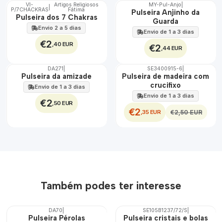
VI-
Artigos Religiosos
MY-Pul-Anjo
|
|
P/7CHACKRAS
Fátima
Pulseira Anjinho da
Pulseira dos 7 Chakras
Guarda
Envio 2 a 5 dias
Envio de 1 a 3 dias
€2
,40 EUR
€2
,44 EUR
DA271
|
SE3400915-6
|
DESCONTO
Pulseira da amizade
Pulseira de madeira com
crucifixo
Envio de 1 a 3 dias
Envio de 1 a 3 dias
€2
,50 EUR
€2
,35 EUR
€2,50 EUR
Também podes ter interesse
DA70
|
SE105B1237/72/S
|
Pulseira Pérolas
Pulseira cristais e bolas