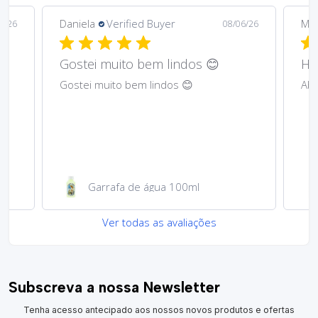
Daniela
Verified Buyer
Ma
6/26
08/06/26
Gostei muito bem lindos 😊
Har
Gostei muito bem lindos 😊
Abs
Garrafa de água 100ml
Ver todas as avaliações
Subscreva a nossa Newsletter
Tenha acesso antecipado aos nossos novos produtos e ofertas