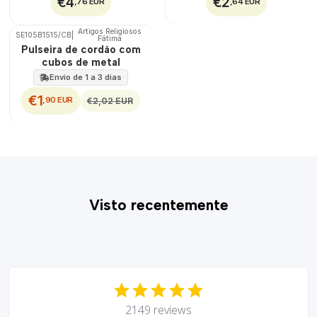
€4
€2
,76 EUR
,64 EUR
Artigos Religiosos
SE105B1515/CB
|
DESCONTO
Fátima
Pulseira de cordão com
cubos de metal
Envio de 1 a 3 dias
€1
,90 EUR
€2,02 EUR
Visto recentemente
2149 reviews