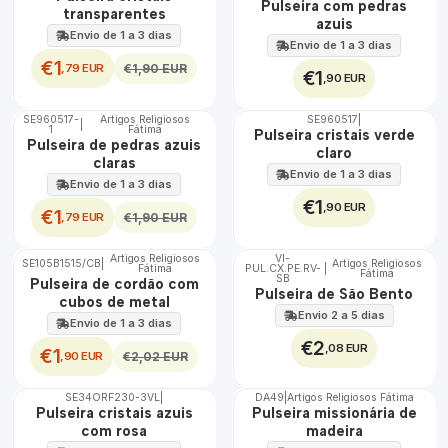
Pulseira com pedras
transparentes
azuis
Envio de 1 a 3 dias
Envio de 1 a 3 dias
€1
,79 EUR
€1,90 EUR
€1
,90 EUR
SE960517-
Artigos Religiosos
SE960517
|
|
DESCONTO
1
Fátima
Pulseira cristais verde
Pulseira de pedras azuis
claro
claras
Envio de 1 a 3 dias
Envio de 1 a 3 dias
€1
,90 EUR
€1
,79 EUR
€1,90 EUR
Artigos Religiosos
VI-
SE105B1515/CB
|
Artigos Religiosos
DESCONTO
Fátima
PUL.CX.PE.RV-
|
Fátima
SB
Pulseira de cordão com
Pulseira de São Bento
cubos de metal
Envio 2 a 5 dias
Envio de 1 a 3 dias
€2
,08 EUR
€1
,90 EUR
€2,02 EUR
SE34ORF230-3VL
|
DA49
|
Artigos Religiosos Fátima
DESCONTO
Pulseira cristais azuis
Pulseira missionária de
com rosa
madeira