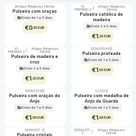
|
Artigos Religiosos Fátima
VI-
Artigos Religiosos
|
TOP
PM/MAD.3
Fátima
Pulseira com oração
Pulseira católica de
Envio de 1 a 3 dias
madeira
€0
Envio 2 a 5 dias
,81 EUR
€1
,20 EUR
VI-
Artigos Religiosos
SE3400544V
|
|
PM/MAD.2
Fátima
Não Disponível
Pulseira prateada
Pulseira de madeira e
Envio de 1 a 3 dias
cruz
Envio 2 a 5 dias
€1
,50 EUR
€1
,20 EUR
SE960253E
|
OL1222
|
Pulseira com oração do
Pulseira com medalha de
Anjo
Anjo da Guarda
Envio de 1 a 3 dias
Envio de 1 a 3 dias
€1
€1
,59 EUR
,59 EUR
SE960517-3
|
SE960517-
Artigos Religiosos
|
DESCONTO
2
Fátima
Não Disponível
Pulseira cristais