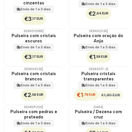
cinzentas
Envio de 1 a 3 dias
Envio de 1 a 3 dias
€2
,64 EUR
€3
,17 EUR
SE960130BE
|
SE960253E
|
Pulseira com cristais
Pulseira com oração do
escuros
Anjo
Envio de 1 a 3 dias
Envio de 1 a 3 dias
€3
€1
,17 EUR
,59 EUR
SE960453E
|
SE960517-3
|
DESCONTO
Pulseira com cristais
Pulseira cristais
brancos
transparentes
Envio de 1 a 3 dias
Envio de 1 a 3 dias
€2
€1
,56 EUR
,79 EUR
€1,90 EUR
SE48SP206
|
DA64
|
Pulseira com pedras e
Pulseira / Dezena com
prateado
cruz
Envio de 1 a 3 dias
Envio de 1 a 3 dias