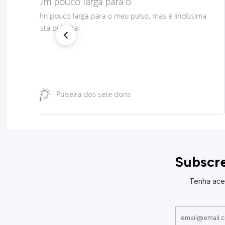
Gostei muito bem linda 😊
Gostei muito bem linda 😊
Santa Rita 49 cm
Subscre
Tenha ace