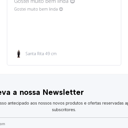
Gostei muito bem lindos 😊
Gostei muito bem lindos 😊
Garrafa de água 100ml
va a nossa Newsletter
sso antecipado aos nossos novos produtos e ofertas reservadas a
subscritores.