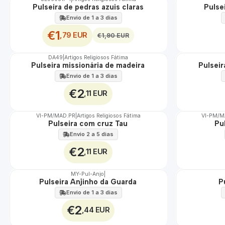
DESCONTO
Pulseira de pedras azuis claras
Pulsei
Envio de 1 a 3 dias
€1
,79 EUR
€1,90 EUR
DA49
|
Artigos Religiosos Fátima
Não Disponível
Pulseira missionária de madeira
Pulsei
Envio de 1 a 3 dias
€2
,11 EUR
VI-PM/MAD.PR
|
Artigos Religiosos Fátima
VI-PM/
Pulseira com cruz Tau
Pu
Envio 2 a 5 dias
€2
,11 EUR
MY-Pul-Anjo
|
Pulseira Anjinho da Guarda
P
Envio de 1 a 3 dias
€2
,44 EUR