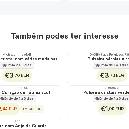
Também podes ter interesse
VI-descontinuado1
|
DA31
|
Artigos Religiosos Fá
 cristal com várias medalhas
Pulseira pérolas e r
Envio 2 a 5 dias
Envio de 1 a 3 dias
€3
€3
,70 EUR
,70 EUR
SE69850115-05
|
SE960517
|
a Coração de Fátima azul
Pulseira cristais verd
Envio de 1 a 3 dias
Envio de 1 a 3 dias
2
€1
,44 EUR
,90 EUR
€2,60 EUR
DA52
|
ira com Anjo da Guarda