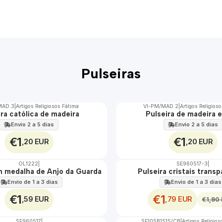
Pulseiras
MAD.3
|
Artigos Religiosos Fátima
VI-PM/MAD.2
|
Artigos Religios
ira católica de madeira
Pulseira de madeira e
Envio 2 a 5 dias
Envio 2 a 5 dias
€1
€1
,20 EUR
,20 EUR
OL1222
|
SE960517-3
|
DESCONTO
m medalha de Anjo da Guarda
Pulseira cristais trans
Envio de 1 a 3 dias
Envio de 1 a 3 dias
€1
€1
,59 EUR
,79 EUR
€1,90
SE960517
|
SE105B1515/CB
|
Artigos Religio