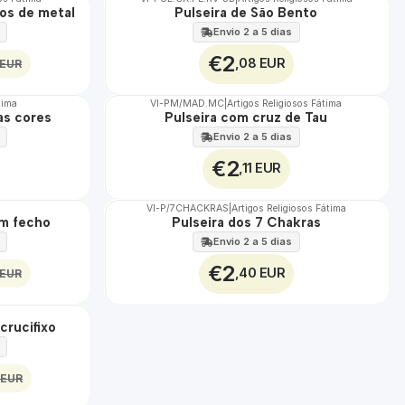
os de metal
Pulseira de São Bento
Envio 2 a 5 dias
€2
,08 EUR
 EUR
tima
VI-PM/MAD.MC
|
Artigos Religiosos Fátima
as cores
Pulseira com cruz de Tau
Envio 2 a 5 dias
€2
,11 EUR
VI-P/7CHACKRAS
|
Artigos Religiosos Fátima
om fecho
Pulseira dos 7 Chakras
Envio 2 a 5 dias
€2
,40 EUR
 EUR
crucifixo
 EUR