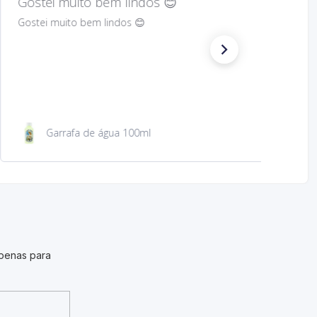
Hard to find Saint
Absolutely wonderful!
São Jacinto 23 cm
penas para