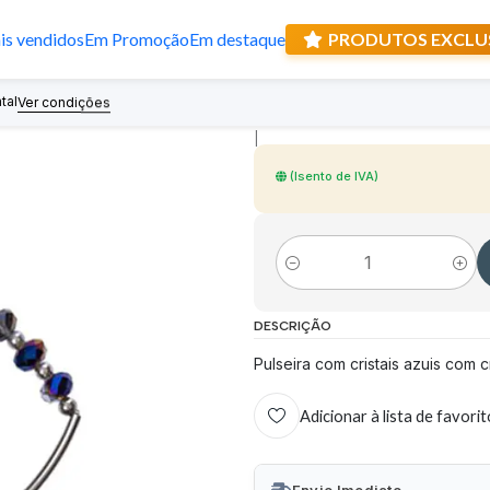
s vendidos
Em Promoção
Em destaque
PRODUTOS EXCLU
Pulseira cristai
tal
Recebe prese
Ver condições
|
(Isento de IVA)
Quantidade
DESCRIÇÃO
Pulseira com cristais azuis com 
Adicionar à lista de favori