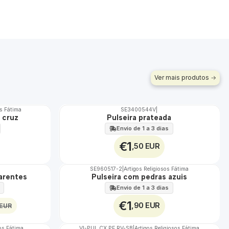
Ver mais produtos
os Fátima
SE3400544V
|
Não Disponível
 cruz
Pulseira prateada
Envio de 1 a 3 dias
€1
,50 EUR
SE960517-2
|
Artigos Religiosos Fátima
Não Disponível
parentes
Pulseira com pedras azuis
Envio de 1 a 3 dias
€1
,90 EUR
 EUR
sos Fátima
VI-PUL.CX.PE.RV-SB
|
Artigos Religiosos Fátima