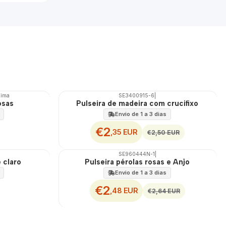
tima
SE3400915-6
|
DESCONTO
osas
Pulseira de madeira com crucifixo
Envio de 1 a 3 dias
€2
,35 EUR
€2,50 EUR
SE960444N-1
|
DESCONTO
e claro
Pulseira pérolas rosas e Anjo
Envio de 1 a 3 dias
€2
,48 EUR
€2,64 EUR