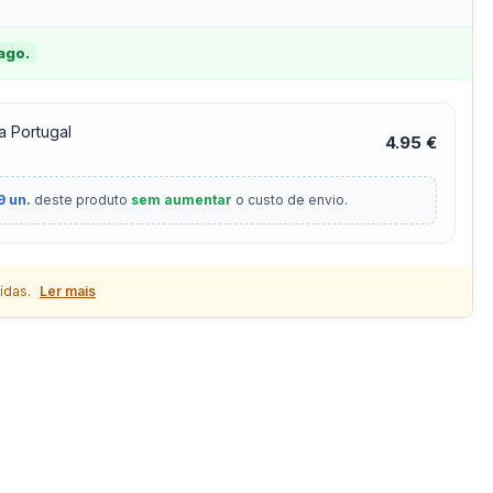
 ago.
a Portugal
4.95 €
9 un.
deste produto
sem aumentar
o custo de envio.
ídas.
Ler mais