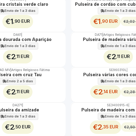
DESCONTO
ra cristais verde claro
Pulseira de cordão com cub
Envio de 1 a 3 dias
Envio de 1 a 3 dias
€1
€1
,90 EUR
,90 EUR
€2,02
DA61
|
DA71
|
Artigos Religiosos Fá
ra dourada com Aparição
Pulseira de madeira vári
Envio de 1 a 3 dias
Envio de 1 a 3 dias
€2
€2
,11 EUR
,11 EUR
MAD.MV
|
Artigos Religiosos Fátima
SE960310L
|
DESCONTO
lseira com cruz Tau
Pulseira várias cores c
Envio 2 a 5 dias
Envio de 1 a 3 dias
€2
€2
,11 EUR
,14 EUR
€2,28
DA271
|
SE3400915-6
|
DESCONTO
ulseira da amizade
Pulseira de madeira com 
Envio de 1 a 3 dias
Envio de 1 a 3 dias
€2
€2
,50 EUR
,35 EUR
€2,50