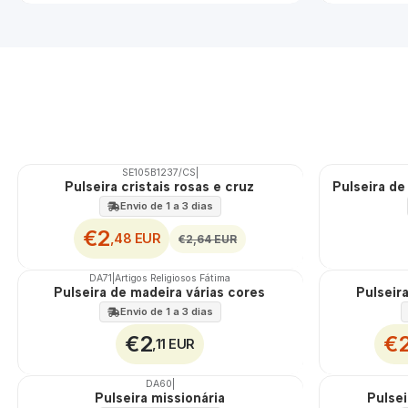
SE105B1237/CS
|
DESCONTO
Pulseira cristais rosas e cruz
Pulseira de
Envio de 1 a 3 dias
€2
,48 EUR
€2,64 EUR
DA71
|
Artigos Religiosos Fátima
DESCONTO
Pulseira de madeira várias cores
Pulseir
Envio de 1 a 3 dias
€2
€
,11 EUR
DA60
|
Pulseira missionária
Pulse