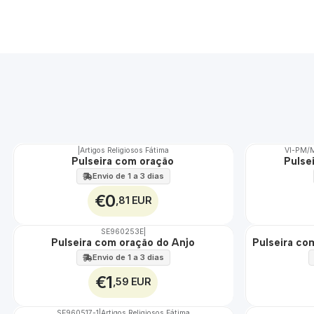
|
Artigos Religiosos Fátima
VI-PM/
TOP
Pulseira com oração
Pulse
Envio de 1 a 3 dias
€0
,81 EUR
SE960253E
|
Pulseira com oração do Anjo
Pulseira co
Envio de 1 a 3 dias
€1
,59 EUR
SE960517-1
|
Artigos Religiosos Fátima