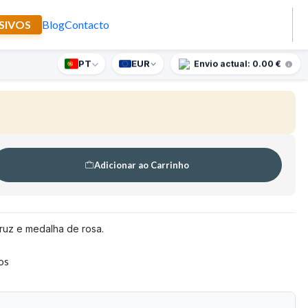
SIVOS
Blog
Contacto
s azuis com rosa
PT
EUR
nte supresa para encomendas superiores a 90€
Envio actual: 0.00 €
Adicionar ao Carrinho
cruz e medalha de rosa.
tos