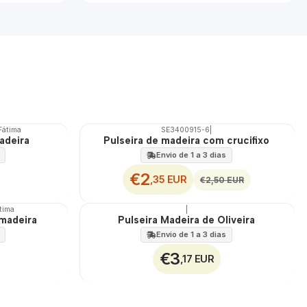
 Fátima
SE3400915-6
|
DESCONTO
adeira
Pulseira de madeira com crucifixo
Envio de 1 a 3 dias
€2
,35 EUR
€2,50 EUR
átima
|
 madeira
Pulseira Madeira de Oliveira
Envio de 1 a 3 dias
€3
,17 EUR