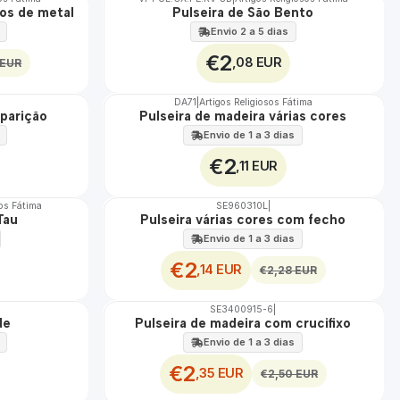
os de metal
Pulseira de São Bento
Envio 2 a 5 dias
€2
,08 EUR
 EUR
DA71
|
Artigos Religiosos Fátima
parição
Pulseira de madeira várias cores
Envio de 1 a 3 dias
€2
,11 EUR
sos Fátima
SE960310L
|
DESCONTO
Tau
Pulseira várias cores com fecho
Envio de 1 a 3 dias
€2
,14 EUR
€2,28 EUR
SE3400915-6
|
DESCONTO
de
Pulseira de madeira com crucifixo
Envio de 1 a 3 dias
€2
,35 EUR
€2,50 EUR