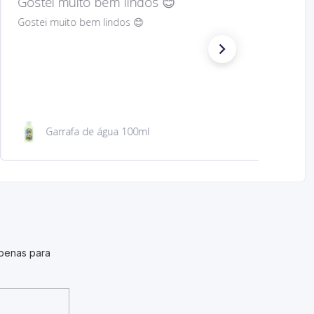
Hard to find Saint
Absolutely wonderful!
São Jacinto 23 cm
penas para