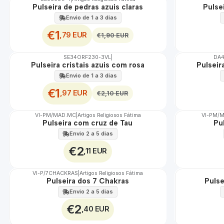
DESCONTO
Pulseira de pedras azuis claras
Pulsei
Envio de 1 a 3 dias
€1
,79 EUR
€1,90 EUR
SE34ORF230-3VL
|
DA
DESCONTO
Pulseira cristais azuis com rosa
Pulseir
Envio de 1 a 3 dias
€1
,97 EUR
€2,10 EUR
VI-PM/MAD.MC
|
Artigos Religiosos Fátima
VI-PM/M
Pulseira com cruz de Tau
Pu
Envio 2 a 5 dias
€2
,11 EUR
VI-P/7CHACKRAS
|
Artigos Religiosos Fátima
Pulseira dos 7 Chakras
Pulse
Envio 2 a 5 dias
€2
,40 EUR