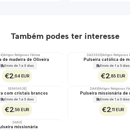
Também podes ter interesse
54
|
Artigos Religiosos Fátima
DA23320
|
Artigos Religiosos
a de madeira de Oliveira
Pulseira católica de m
Envio de 1 a 3 dias
Envio de 1 a 3 dias
€2
€2
,64 EUR
,85 EUR
SE960453E
|
DA49
|
Artigos Religiosos F
ra com cristais brancos
Pulseira missionária de
Envio de 1 a 3 dias
Envio de 1 a 3 dias
€2
€2
,56 EUR
,11 EUR
DA60
|
ulseira missionária