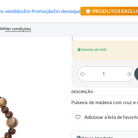
s vendidos
Em Promoção
Em destaque
PRODUTOS EXCLU
Pulseira de mad
tal
Recebe prese
Ver condições
|
(Isento de IVA)
Quantidade
DESCRIÇÃO
Pulseira de madeira com cruz e 
Adicionar à lista de favori