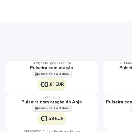
|
Artigos Religiosos Fátima
VI-PM/
TOP
Pulseira com oração
Pulse
Envio de 1 a 3 dias
€0
,81 EUR
SE960253E
|
Pulseira com oração do Anjo
Pulseira co
Envio de 1 a 3 dias
€1
,59 EUR
SE960517-1
|
Artigos Religiosos Fátima