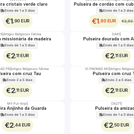
DESCONTO
ra cristais verde claro
Pulseira de cordão com cub
Envio de 1 a 3 dias
Envio de 1 a 3 dias
€1
€1
,90 EUR
,90 EUR
€2,02
49
|
Artigos Religiosos Fátima
DA61
|
Não Disponível
a missionária de madeira
Pulseira dourada com A
Envio de 1 a 3 dias
Envio de 1 a 3 dias
€2
€2
,11 EUR
,11 EUR
AD.PR
|
Artigos Religiosos Fátima
VI-PM/MAD.MV
|
Artigos Religio
lseira com cruz Tau
Pulseira com cruz 
Envio 2 a 5 dias
Envio 2 a 5 dias
€2
€2
,11 EUR
,11 EUR
MY-Pul-Anjo
|
DA271
|
ira Anjinho da Guarda
Pulseira da amiza
Envio de 1 a 3 dias
Envio de 1 a 3 dias
€2
€2
,44 EUR
,50 EUR