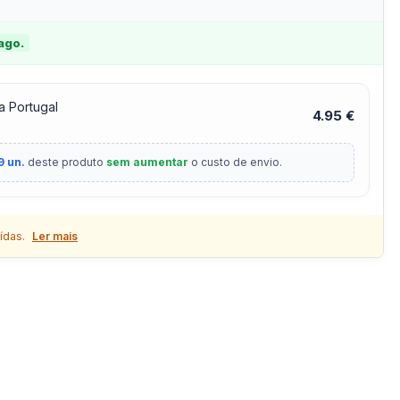
 ago.
a Portugal
4.95 €
9 un.
deste produto
sem aumentar
o custo de envio.
ídas.
Ler mais