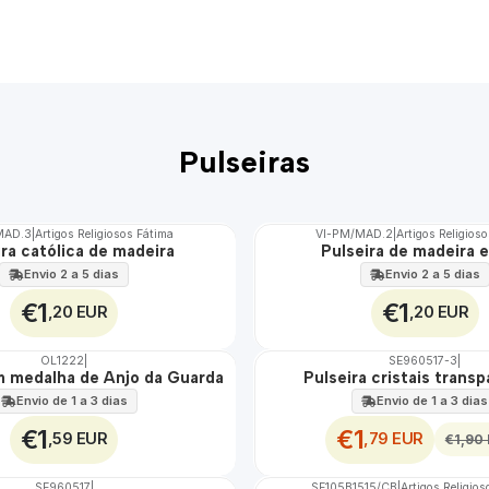
Pulseiras
MAD.3
|
Artigos Religiosos Fátima
VI-PM/MAD.2
|
Artigos Religios
ira católica de madeira
Pulseira de madeira e
Envio 2 a 5 dias
Envio 2 a 5 dias
€1
€1
,20 EUR
,20 EUR
OL1222
|
SE960517-3
|
DESCONTO
m medalha de Anjo da Guarda
Pulseira cristais trans
Envio de 1 a 3 dias
Envio de 1 a 3 dias
€1
€1
,59 EUR
,79 EUR
€1,90
SE960517
|
SE105B1515/CB
|
Artigos Religio