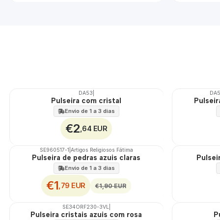
DA53
|
DA
Pulseira com cristal
Pulseir
Envio de 1 a 3 dias
€2
,64 EUR
SE960517-1
|
Artigos Religiosos Fátima
DESCONTO
Pulseira de pedras azuis claras
Pulsei
Envio de 1 a 3 dias
€1
,79 EUR
€1,90 EUR
SE34ORF230-3VL
|
DESCONTO
Pulseira cristais azuis com rosa
P