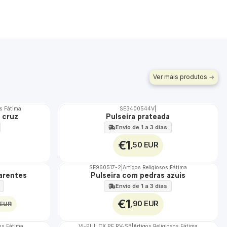
Ver mais produtos
os Fátima
SE3400544V
|
Não Disponível
 cruz
Pulseira prateada
Envio de 1 a 3 dias
€1
,50 EUR
SE960517-2
|
Artigos Religiosos Fátima
Não Disponível
parentes
Pulseira com pedras azuis
Envio de 1 a 3 dias
€1
,90 EUR
 EUR
sos Fátima
VI-PUL.CX.PE.RV-SB
|
Artigos Religiosos Fátima