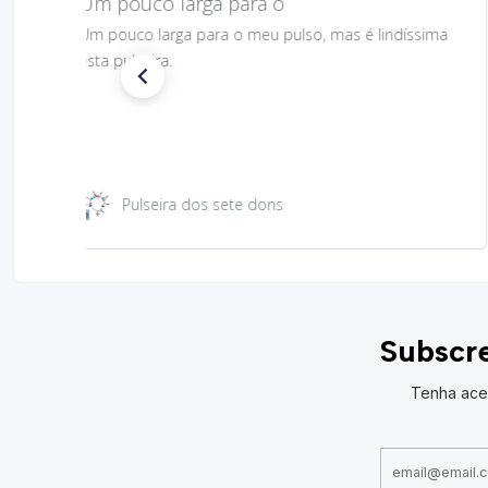
Gostei muito bem linda 😊
Gostei muito bem linda 😊
Santa Rita 49 cm
Subscre
Tenha ace