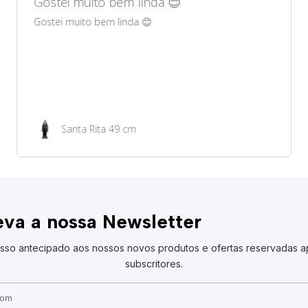
Gostei muito bem lindos 😊
Gostei muito bem lindos 😊
Garrafa de água 100ml
va a nossa Newsletter
sso antecipado aos nossos novos produtos e ofertas reservadas a
subscritores.