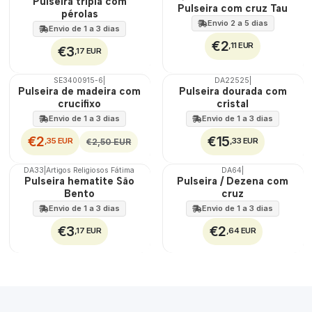
Pulseira tripla com
Pulseira com cruz Tau
pérolas
Envio 2 a 5 dias
Envio de 1 a 3 dias
€2
,11 EUR
€3
,17 EUR
SE3400915-6
|
DA22525
|
DESCONTO
Pulseira de madeira com
Pulseira dourada com
crucifixo
cristal
Envio de 1 a 3 dias
Envio de 1 a 3 dias
€2
€15
,35 EUR
,33 EUR
€2,50 EUR
DA33
|
Artigos Religiosos Fátima
DA64
|
Pulseira hematite São
Pulseira / Dezena com
Bento
cruz
Envio de 1 a 3 dias
Envio de 1 a 3 dias
€3
€2
,17 EUR
,64 EUR