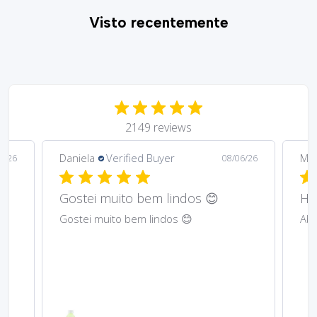
Visto recentemente
2149 reviews
Daniela
Verified Buyer
Ma
6/26
08/06/26
Gostei muito bem lindos 😊
Har
Gostei muito bem lindos 😊
Abs