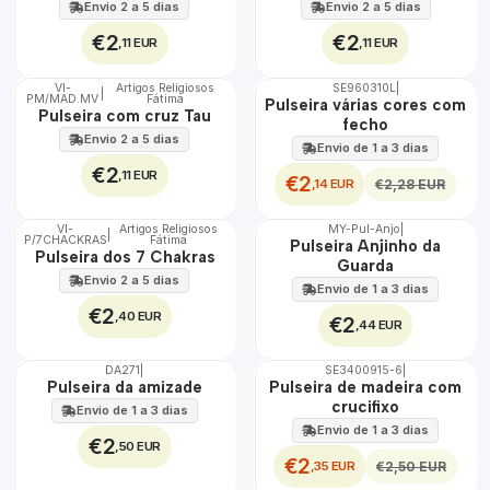
Envio 2 a 5 dias
Envio 2 a 5 dias
€2
€2
,11 EUR
,11 EUR
VI-
Artigos Religiosos
SE960310L
|
|
DESCONTO
PM/MAD.MV
Fátima
Pulseira várias cores com
Pulseira com cruz Tau
fecho
Envio 2 a 5 dias
Envio de 1 a 3 dias
€2
,11 EUR
€2
,14 EUR
€2,28 EUR
VI-
Artigos Religiosos
MY-Pul-Anjo
|
|
P/7CHACKRAS
Fátima
Pulseira Anjinho da
Pulseira dos 7 Chakras
Guarda
Envio 2 a 5 dias
Envio de 1 a 3 dias
€2
,40 EUR
€2
,44 EUR
DA271
|
SE3400915-6
|
DESCONTO
Pulseira da amizade
Pulseira de madeira com
crucifixo
Envio de 1 a 3 dias
Envio de 1 a 3 dias
€2
,50 EUR
€2
,35 EUR
€2,50 EUR