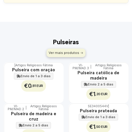
Pulseiras
Ver mais produtos
|
Artigos Religiosos Fátima
VI-
Artigos Religiosos
|
TOP
PM/MAD.3
Fátima
Pulseira com oração
Pulseira católica de
Envio de 1 a 3 dias
madeira
€0
Envio 2 a 5 dias
,81 EUR
€1
,20 EUR
VI-
Artigos Religiosos
SE3400544V
|
|
PM/MAD.2
Fátima
Não Disponível
Pulseira prateada
Pulseira de madeira e
Envio de 1 a 3 dias
cruz
Envio 2 a 5 dias
€1
,50 EUR