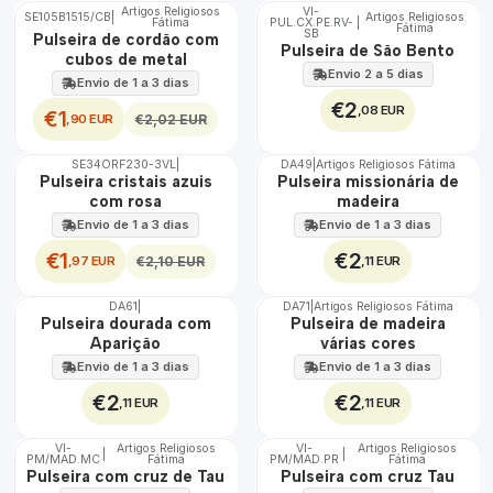
Artigos Religiosos
VI-
SE105B1515/CB
|
Artigos Religiosos
DESCONTO
Fátima
PUL.CX.PE.RV-
|
Fátima
SB
Pulseira de cordão com
Pulseira de São Bento
cubos de metal
Envio 2 a 5 dias
Envio de 1 a 3 dias
€2
,08 EUR
€1
,90 EUR
€2,02 EUR
SE34ORF230-3VL
|
DA49
|
Artigos Religiosos Fátima
DESCONTO
Pulseira cristais azuis
Pulseira missionária de
com rosa
madeira
Envio de 1 a 3 dias
Envio de 1 a 3 dias
€1
€2
,97 EUR
,11 EUR
€2,10 EUR
DA61
|
DA71
|
Artigos Religiosos Fátima
Não Disponível
Pulseira dourada com
Pulseira de madeira
Aparição
várias cores
Envio de 1 a 3 dias
Envio de 1 a 3 dias
€2
€2
,11 EUR
,11 EUR
VI-
Artigos Religiosos
VI-
Artigos Religiosos
|
|
PM/MAD.MC
Fátima
PM/MAD.PR
Fátima
Pulseira com cruz de Tau
Pulseira com cruz Tau