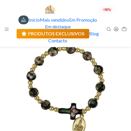
-10%
Início
Mais vendidos
Em Promoção
PT
EUR
Em destaque
Envio actual: 0.00 €
PRODUTOS EXCLUSIVOS
Blog
Contacto