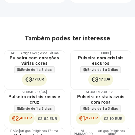
Também podes ter interesse
DA138
|
Artigos Religiosos Fátima
SE960130BE
|
Pulseira com corações
Pulseira com cristais
várias cores
escuros
Envio de 1 a 3 dias
Envio de 1 a 3 dias
€3
€3
,17 EUR
,17 EUR
SE105B1237/CS
|
SE34ORF230-3VL
|
DESCONTO
DESCONTO
Pulseira cristais rosas e
Pulseira cristais azuis
cruz
com rosa
Envio de 1 a 3 dias
Envio de 1 a 3 dias
€2
€1
,48 EUR
,97 EUR
€2,64 EUR
€2,10 EUR
DA34
|
Artigos Religiosos Fátima
VI-
Artigos Religiosos
|
PM/MAD.PR
Fátima