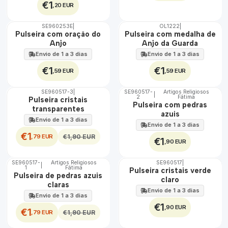
€1
,20 EUR
SE960253E
|
OL1222
|
Pulseira com oração do
Pulseira com medalha de
Anjo
Anjo da Guarda
Envio de 1 a 3 dias
Envio de 1 a 3 dias
€1
€1
,59 EUR
,59 EUR
SE960517-3
|
SE960517-
Artigos Religiosos
|
DESCONTO
2
Fátima
Não Disponível
Pulseira cristais
Pulseira com pedras
transparentes
azuis
Envio de 1 a 3 dias
Envio de 1 a 3 dias
€1
,79 EUR
€1,90 EUR
€1
,90 EUR
SE960517-
Artigos Religiosos
SE960517
|
|
DESCONTO
1
Fátima
Pulseira cristais verde
Pulseira de pedras azuis
claro
claras
Envio de 1 a 3 dias
Envio de 1 a 3 dias
€1
,90 EUR
€1
,79 EUR
€1,90 EUR