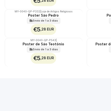
€5
,28 EUR
MY-0040-QP-P332
|
Loja de Artigos Religiosos
Poster São Pedro
Po
🇵🇹
🇵🇹
100%
100%
Envio de 1 a 3 dias
€5
,28 EUR
MY-0040-QP-P543
|
Poster de São Teotónio
Poster d
🇵🇹
🇵🇹
100%
100%
Envio de 1 a 3 dias
€5
,28 EUR