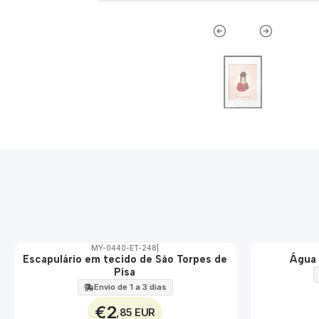
MY-0440-ET-248
|
Escapulário em tecido de São Torpes de
Água 
🇵🇹
🇵🇹
Pisa
100%
100%
ÁGUA
Envio de 1 a 3 dias
€2
,85 EUR