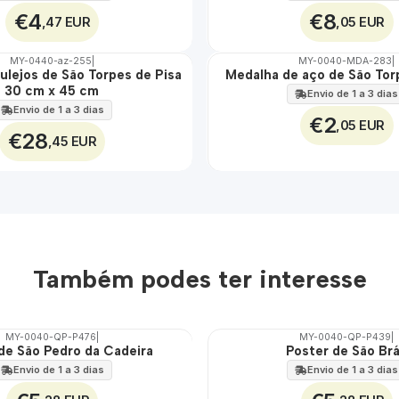
€4
€8
,47 EUR
,05 EUR
MY-0440-az-255
|
MY-0040-MDA-283
|
zulejos de São Torpes de Pisa
Medalha de aço de São Tor
🇵🇹
30 cm x 45 cm
100%
Envio de 1 a 3 dias
ÁGUA
Envio de 1 a 3 dias
€2
,05 EUR
€28
,45 EUR
Também podes ter interesse
MY-0040-QP-P476
|
MY-0040-QP-P439
|
de São Pedro da Cadeira
Poster de São Br
🇵🇹
100%
Envio de 1 a 3 dias
Envio de 1 a 3 dias