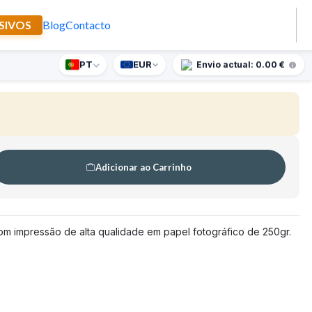
SIVOS
Blog
Contacto
orpes de Pisa
PT
EUR
nte supresa para encomendas superiores a 90€
Envio actual: 0.00 €
🇵🇹
FABRICADO EM PORTUGAL
Adicionar ao Carrinho
m impressão de alta qualidade em papel fotográfico de 250gr.