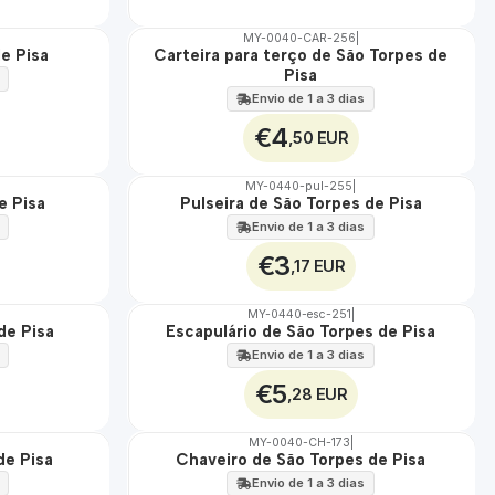
MY-0040-CAR-256
|
e Pisa
Carteira para terço de São Torpes de
🇵🇹
Pisa
100%
Envio de 1 a 3 dias
€4
,50 EUR
MY-0440-pul-255
|
e Pisa
Pulseira de São Torpes de Pisa
🇵🇹
100%
Envio de 1 a 3 dias
€3
,17 EUR
MY-0440-esc-251
|
de Pisa
Escapulário de São Torpes de Pisa
🇵🇹
100%
Envio de 1 a 3 dias
€5
,28 EUR
MY-0040-CH-173
|
de Pisa
Chaveiro de São Torpes de Pisa
🇵🇹
100%
Envio de 1 a 3 dias