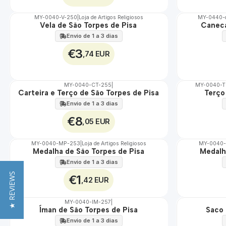
MY-0040-V-250
|
Loja de Artigos Religiosos
MY-0440-
Vela de São Torpes de Pisa
Caneca
🇵🇹
🇵🇹
100%
100%
Envio de 1 a 3 dias
€3
,74 EUR
MY-0040-CT-255
|
MY-0040-
Carteira e Terço de São Torpes de Pisa
Terço
🇵🇹
🇵🇹
100%
100%
Envio de 1 a 3 dias
€8
,05 EUR
MY-0040-MP-253
|
Loja de Artigos Religiosos
MY-0040
Medalha de São Torpes de Pisa
Medalh
🇵🇹
🇵🇹
100%
100%
Envio de 1 a 3 dias
★ REVIEWS
€1
,42 EUR
MY-0040-IM-257
|
Íman de São Torpes de Pisa
Saco 
🇵🇹
🇵🇹
100%
100%
Envio de 1 a 3 dias