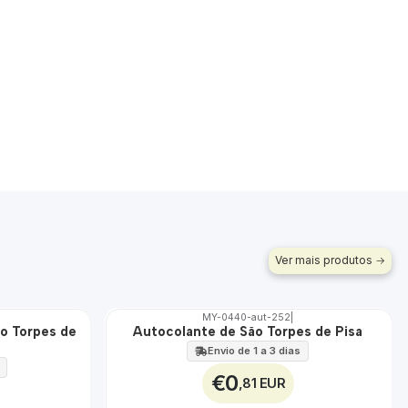
Ver mais produtos
MY-0440-aut-252
|
o Torpes de
Autocolante de São Torpes de Pisa
🇵🇹
100%
Envio de 1 a 3 dias
€0
,81 EUR