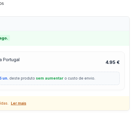
tos
 ago.
a Portugal
4.95 €
5 un.
deste produto
sem aumentar
o custo de envio.
ídas.
Ler mais