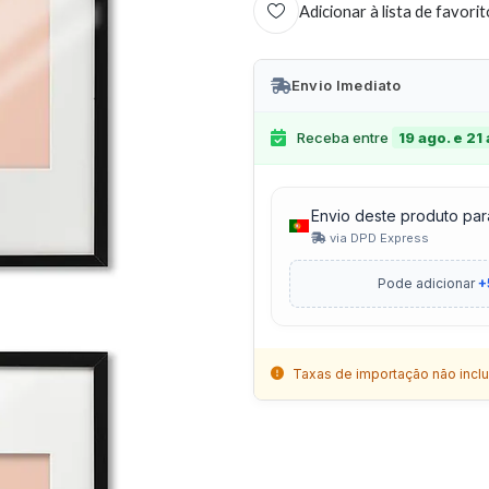
Adicionar à lista de favori
Envio Imediato
Receba entre
19 ago. e 21
Envio deste produto par
via DPD Express
Pode adicionar
+
Taxas de importação não inclu