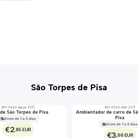
São Torpes de Pisa
MY-0440-agua-257
|
MY-0040-AM-257
|
de São Torpes de Pisa
Ambientador de carro de Sã
🇵🇹
Pisa
100%
Envio de 1 a 3 dias
Envio de 1 a 3 dias
€2
,85 EUR
€3
,66 EUR