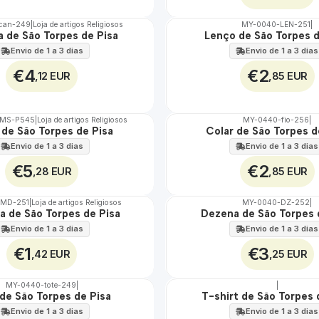
can-249
|
Loja de artigos Religiosos
MY-0040-LEN-251
|
 de São Torpes de Pisa
Lenço de São Torpes d
🇵🇹
100%
Envio de 1 a 3 dias
Envio de 1 a 3 dias
€4
€2
,12 EUR
,85 EUR
TMS-P545
|
Loja de artigos Religiosos
MY-0440-fio-256
|
 de São Torpes de Pisa
Colar de São Torpes d
🇵🇹
100%
Envio de 1 a 3 dias
Envio de 1 a 3 dias
€5
€2
,28 EUR
,85 EUR
-MD-251
|
Loja de artigos Religiosos
MY-0040-DZ-252
|
a de São Torpes de Pisa
Dezena de São Torpes 
🇵🇹
100%
Envio de 1 a 3 dias
Envio de 1 a 3 dias
€1
€3
,42 EUR
,25 EUR
MY-0440-tote-249
|
|
de São Torpes de Pisa
T-shirt de São Torpes 
🇵🇹
100%
Envio de 1 a 3 dias
Envio de 1 a 3 dias