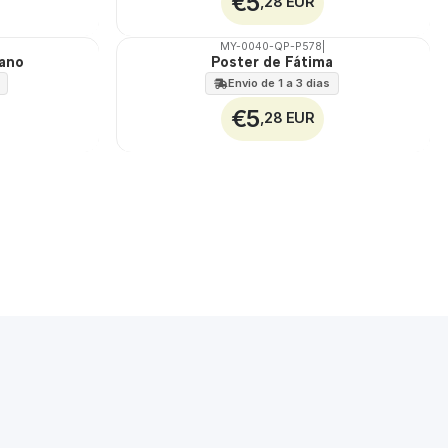
€5
,28 EUR
MY-0040-QP-P578
|
iano
Poster de Fátima
🇵🇹
100%
Envio de 1 a 3 dias
€5
,28 EUR