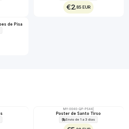
€2
,85 EUR
pes de Pisa
MY-0040-QP-P544
|
ás
Poster de Santo Tirso
🇵🇹
100%
Envio de 1 a 3 dias