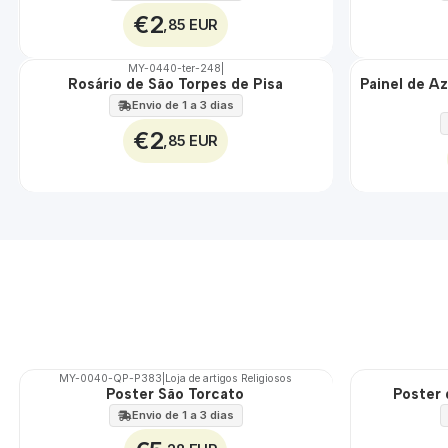
€2
,85 EUR
MY-0440-ter-248
|
Rosário de São Torpes de Pisa
Painel de A
🇵🇹
🇵🇹
100%
100%
Envio de 1 a 3 dias
EXT.
€2
,85 EUR
MY-0040-QP-P383
|
Loja de artigos Religiosos
Poster São Torcato
Poster 
🇵🇹
🇵🇹
100%
100%
Envio de 1 a 3 dias