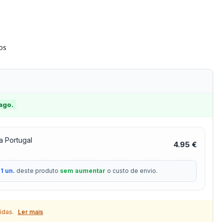
tos
 ago.
a Portugal
4.95 €
1 un.
deste produto
sem aumentar
o custo de envio.
ídas.
Ler mais