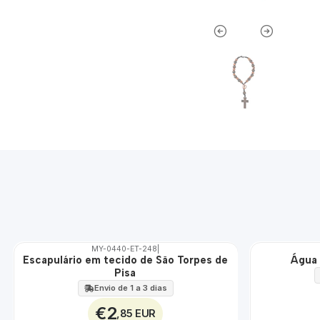
MY-0440-ET-248
|
Escapulário em tecido de São Torpes de
Água 
🇵🇹
🇵🇹
Pisa
100%
100%
ÁGUA
Envio de 1 a 3 dias
€2
,85 EUR