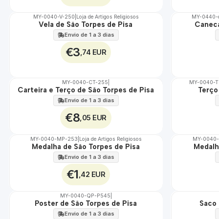
MY-0040-V-250
|
Loja de Artigos Religiosos
MY-0440-
Vela de São Torpes de Pisa
Caneca
🇵🇹
🇵🇹
100%
100%
Envio de 1 a 3 dias
€3
,74 EUR
MY-0040-CT-255
|
MY-0040-
Carteira e Terço de São Torpes de Pisa
Terço
🇵🇹
🇵🇹
100%
100%
Envio de 1 a 3 dias
€8
,05 EUR
MY-0040-MP-253
|
Loja de Artigos Religiosos
MY-0040
Medalha de São Torpes de Pisa
Medalh
🇵🇹
🇵🇹
100%
100%
Envio de 1 a 3 dias
€1
,42 EUR
MY-0040-QP-P545
|
Poster de São Torpes de Pisa
Saco 
🇵🇹
🇵🇹
100%
100%
Envio de 1 a 3 dias