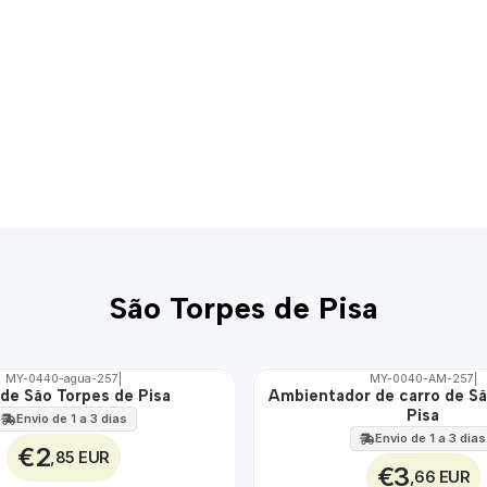
São Torpes de Pisa
MY-0440-agua-257
|
MY-0040-AM-257
|
de São Torpes de Pisa
Ambientador de carro de Sã
🇵🇹
Pisa
100%
Envio de 1 a 3 dias
Envio de 1 a 3 dias
€2
,85 EUR
€3
,66 EUR