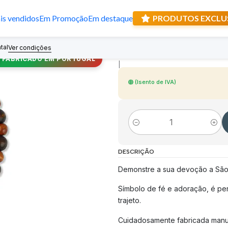
s vendidos
Em Promoção
Em destaque
PRODUTOS EXCLU
Dezena de São T
tal
Recebe prese
Ver condições
FABRICADO EM PORTUGAL
|
(Isento de IVA)
Quantidade
DESCRIÇÃO
Demonstre a sua devoção a São
Símbolo de fé e adoração, é pe
trajeto.
Cuidadosamente fabricada manua