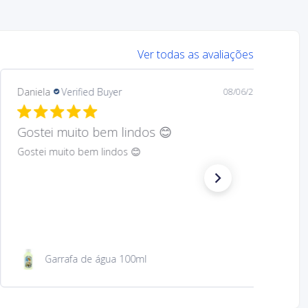
Ver todas as avaliações
Mary
Verified Buyer
08/05/26
Hard to find Saint
Absolutely wonderful!
São Jacinto 23 cm