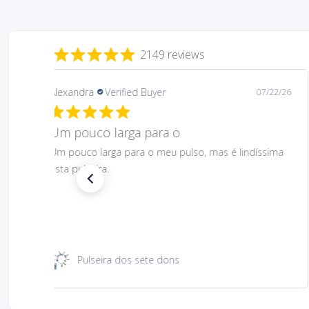
2149 reviews
Daniela
Verified Buyer
08/06/26
Gostei muito bem linda 😊
Gostei muito bem linda 😊
Santa Rita 49 cm