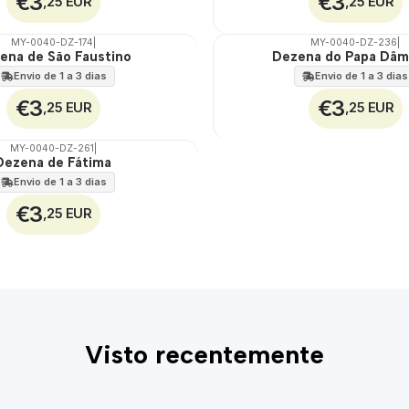
€3
€3
,25 EUR
,25 EUR
MY-0040-DZ-174
|
MY-0040-DZ-236
|
ena de São Faustino
Dezena do Papa Dâm
🇵🇹
100%
Envio de 1 a 3 dias
Envio de 1 a 3 dias
€3
€3
,25 EUR
,25 EUR
MY-0040-DZ-261
|
Dezena de Fátima
Envio de 1 a 3 dias
€3
,25 EUR
Visto recentemente