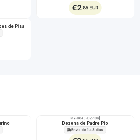
€2
,85 EUR
pes de Pisa
MY-0040-DZ-186
|
grino
Dezena de Padre Pio
🇵🇹
100%
Envio de 1 a 3 dias