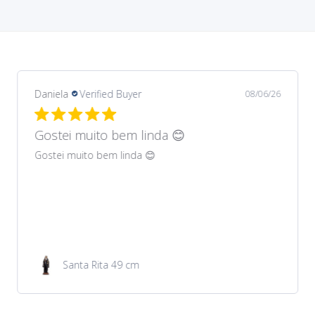
Daniela
Verified Buyer
08/06/26
Gostei muito bem lindos 😊
Gostei muito bem lindos 😊
Garrafa de água 100ml