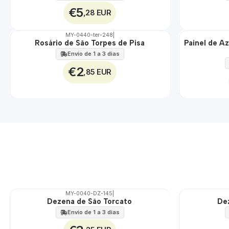
€5
,28 EUR
MY-0440-ter-248
|
Rosário de São Torpes de Pisa
Painel de A
🇵🇹
🇵🇹
100%
100%
Envio de 1 a 3 dias
EXT.
€2
,85 EUR
MY-0040-DZ-145
|
Dezena de São Torcato
De
🇵🇹
🇵🇹
100%
100%
Envio de 1 a 3 dias