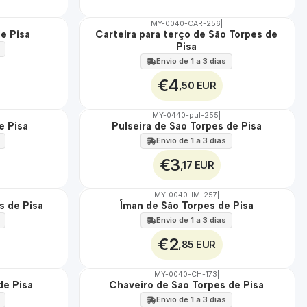
MY-0040-CAR-256
|
e Pisa
Carteira para terço de São Torpes de
🇵🇹
Pisa
100%
Envio de 1 a 3 dias
€4
,50 EUR
MY-0440-pul-255
|
e Pisa
Pulseira de São Torpes de Pisa
🇵🇹
100%
Envio de 1 a 3 dias
€3
,17 EUR
MY-0040-IM-257
|
s de Pisa
Íman de São Torpes de Pisa
🇵🇹
100%
Envio de 1 a 3 dias
€2
,85 EUR
MY-0040-CH-173
|
de Pisa
Chaveiro de São Torpes de Pisa
🇵🇹
100%
Envio de 1 a 3 dias