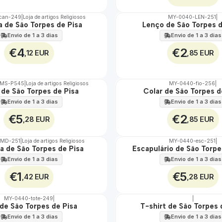
can-249
|
Loja de artigos Religiosos
MY-0040-LEN-251
|
 de São Torpes de Pisa
Lenço de São Torpes d
🇵🇹
100%
Envio de 1 a 3 dias
Envio de 1 a 3 dias
€4
€2
,12 EUR
,85 EUR
TMS-P545
|
Loja de artigos Religiosos
MY-0440-fio-256
|
 de São Torpes de Pisa
Colar de São Torpes d
🇵🇹
100%
Envio de 1 a 3 dias
Envio de 1 a 3 dias
€5
€2
,28 EUR
,85 EUR
-MD-251
|
Loja de artigos Religiosos
MY-0440-esc-251
|
a de São Torpes de Pisa
Escapulário de São Torpe
🇵🇹
100%
Envio de 1 a 3 dias
Envio de 1 a 3 dias
€1
€5
,42 EUR
,28 EUR
MY-0440-tote-249
|
|
de São Torpes de Pisa
T-shirt de São Torpes 
🇵🇹
100%
Envio de 1 a 3 dias
Envio de 1 a 3 dias