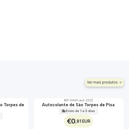
Ver mais produtos
MY-0440-aut-252
|
o Torpes de
Autocolante de São Torpes de Pisa
🇵🇹
100%
Envio de 1 a 3 dias
€0
,81 EUR