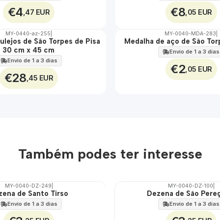
€4
€8
,47 EUR
,05 EUR
MY-0440-az-255
|
MY-0040-MDA-283
|
zulejos de São Torpes de Pisa
Medalha de aço de São Tor
🇵🇹
30 cm x 45 cm
100%
Envio de 1 a 3 dias
ÁGUA
Envio de 1 a 3 dias
€2
,05 EUR
€28
,45 EUR
Também podes ter interesse
MY-0040-DZ-249
|
MY-0040-DZ-100
|
zena de Santo Tirso
Dezena de São Pere
🇵🇹
100%
Envio de 1 a 3 dias
Envio de 1 a 3 dias