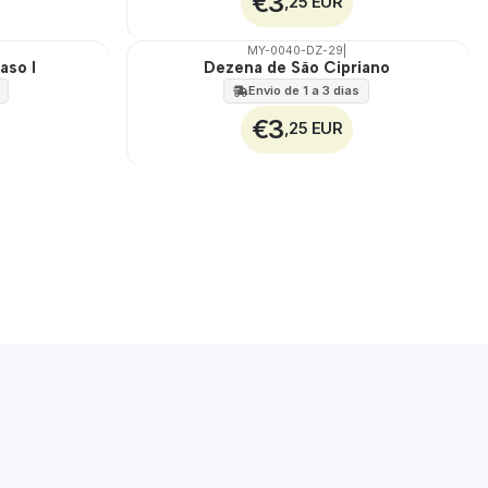
€3
,25 EUR
MY-0040-DZ-29
|
aso I
Dezena de São Cipriano
🇵🇹
100%
Envio de 1 a 3 dias
€3
,25 EUR