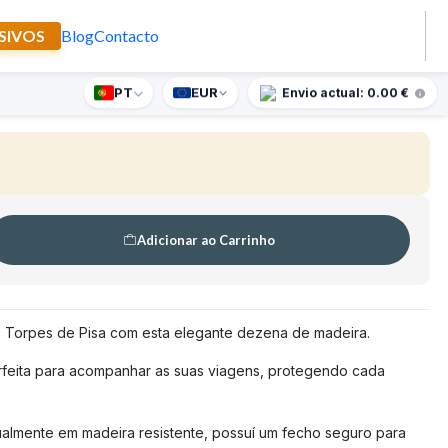
SIVOS
Blog
Contacto
orpes de Pisa
PT
EUR
nte supresa para encomendas superiores a 90€
Envio actual: 0.00 €
🇵🇹
FABRICADO EM PORTUGAL
Adicionar ao Carrinho
 Torpes de Pisa com esta elegante dezena de madeira.
rfeita para acompanhar as suas viagens, protegendo cada
lmente em madeira resistente, possuí um fecho seguro para