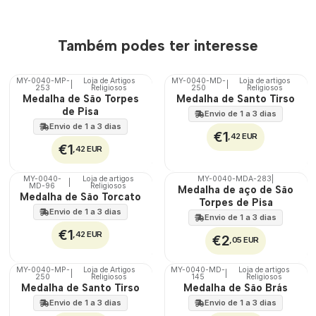
Também podes ter interesse
MY-0040-MP-
Loja de Artigos
MY-0040-MD-
Loja de artigos
|
|
253
Religiosos
250
Religiosos
🇵🇹
🇵🇹
Medalha de São Torpes
Medalha de Santo Tirso
100%
100%
de Pisa
Envio de 1 a 3 dias
Envio de 1 a 3 dias
€1
,42 EUR
€1
,42 EUR
MY-0040-
Loja de artigos
MY-0040-MDA-283
|
|
MD-96
Religiosos
🇵🇹
🇵🇹
Medalha de aço de São
Medalha de São Torcato
100%
100%
Torpes de Pisa
ÁGUA
Envio de 1 a 3 dias
Envio de 1 a 3 dias
€1
,42 EUR
€2
,05 EUR
MY-0040-MP-
Loja de Artigos
MY-0040-MD-
Loja de artigos
|
|
250
Religiosos
145
Religiosos
🇵🇹
🇵🇹
Medalha de Santo Tirso
Medalha de São Brás
100%
100%
Envio de 1 a 3 dias
Envio de 1 a 3 dias