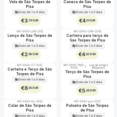
Vela de São Torpes de
Caneca de São Torpes de
100%
100%
Pisa
Pisa
Envio de 1 a 3 dias
Envio de 1 a 3 dias
€3
€4
,74 EUR
,12 EUR
MY-0040-LEN-251
|
MY-0040-CAR-256
|
🇵🇹
🇵🇹
Lenço de São Torpes de
Carteira para terço de
100%
100%
Pisa
São Torpes de Pisa
Envio de 1 a 3 dias
Envio de 1 a 3 dias
€2
€4
,85 EUR
,50 EUR
MY-0040-CT-255
|
MY-0040-TMS-
Loja de artigos
|
P545
Religiosos
🇵🇹
🇵🇹
Carteira e Terço de São
Terço de São Torpes de
100%
100%
Torpes de Pisa
Pisa
Envio de 1 a 3 dias
Envio de 1 a 3 dias
€8
,05 EUR
€5
,28 EUR
MY-0440-fio-256
|
MY-0440-pul-255
|
🇵🇹
🇵🇹
Colar de São Torpes de
Pulseira de São Torpes
100%
100%
Pisa
de Pisa
Envio de 1 a 3 dias
Envio de 1 a 3 dias