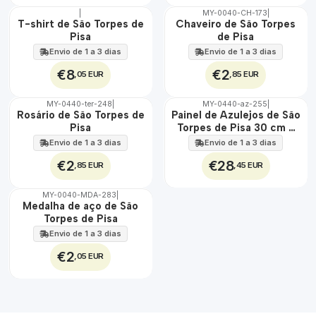
|
MY-0040-CH-173
|
🇵🇹
🇵🇹
T-shirt de São Torpes de
Chaveiro de São Torpes
100%
100%
Pisa
de Pisa
Envio de 1 a 3 dias
Envio de 1 a 3 dias
€8
€2
,05 EUR
,85 EUR
MY-0440-ter-248
|
MY-0440-az-255
|
🇵🇹
🇵🇹
Rosário de São Torpes de
Painel de Azulejos de São
100%
100%
Pisa
Torpes de Pisa 30 cm x
EXT.
45 cm
Envio de 1 a 3 dias
Envio de 1 a 3 dias
€2
€28
,85 EUR
,45 EUR
MY-0040-MDA-283
|
🇵🇹
Medalha de aço de São
100%
Torpes de Pisa
ÁGUA
Envio de 1 a 3 dias
€2
,05 EUR