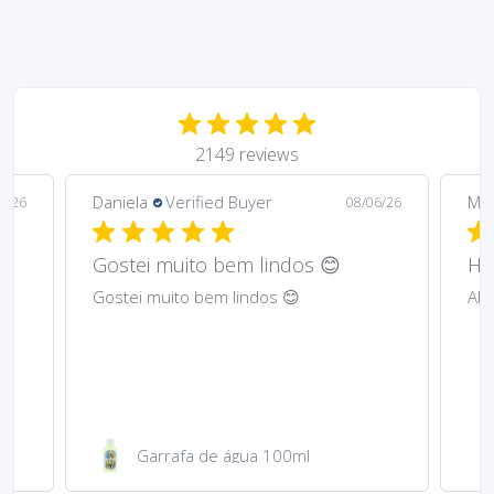
2149 reviews
Daniela
Verified Buyer
Ma
6/26
08/06/26
Gostei muito bem lindos 😊
Har
Gostei muito bem lindos 😊
Abs
Garrafa de água 100ml