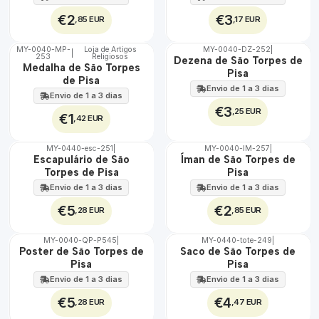
€2
€3
,85 EUR
,17 EUR
MY-0040-MP-
Loja de Artigos
MY-0040-DZ-252
|
|
253
Religiosos
🇵🇹
🇵🇹
Dezena de São Torpes de
Medalha de São Torpes
100%
100%
Pisa
de Pisa
Envio de 1 a 3 dias
Envio de 1 a 3 dias
€3
,25 EUR
€1
,42 EUR
MY-0440-esc-251
|
MY-0040-IM-257
|
🇵🇹
🇵🇹
Escapulário de São
Íman de São Torpes de
100%
100%
Torpes de Pisa
Pisa
Envio de 1 a 3 dias
Envio de 1 a 3 dias
€5
€2
,28 EUR
,85 EUR
MY-0040-QP-P545
|
MY-0440-tote-249
|
🇵🇹
🇵🇹
Poster de São Torpes de
Saco de São Torpes de
100%
100%
Pisa
Pisa
Envio de 1 a 3 dias
Envio de 1 a 3 dias
€5
€4
,28 EUR
,47 EUR