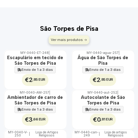
São Torpes de Pisa
Ver mais produtos
MY-0440-ET-248
|
MY-0440-agua-257
|
🇵🇹
🇵🇹
Escapulário em tecido de
Água de São Torpes de
100%
100%
São Torpes de Pisa
Pisa
ÁGUA
Envio de 1 a 3 dias
Envio de 1 a 3 dias
€2
€2
,85 EUR
,85 EUR
MY-0040-AM-257
|
MY-0440-aut-252
|
🇵🇹
🇵🇹
Ambientador de carro de
Autocolante de São
100%
100%
São Torpes de Pisa
Torpes de Pisa
Envio de 1 a 3 dias
Envio de 1 a 3 dias
€3
€0
,66 EUR
,81 EUR
MY-0040-V-
Loja de Artigos
MY-0440-can-
Loja de artigos
|
|
250
Religiosos
249
Religiosos
🇵🇹
🇵🇹