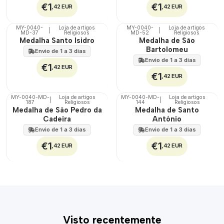
€1
€1
,42 EUR
,42 EUR
MY-0040-
Loja de artigos
MY-0040-
Loja de artigos
|
|
MD-37
Religiosos
MD-52
Religiosos
🇵🇹
🇵🇹
Medalha Santo Isidro
Medalha de São
100%
100%
Bartolomeu
Envio de 1 a 3 dias
Envio de 1 a 3 dias
€1
,42 EUR
€1
,42 EUR
MY-0040-MD-
Loja de artigos
MY-0040-MD-
Loja de artigos
|
|
187
Religiosos
144
Religiosos
🇵🇹
🇵🇹
Medalha de São Pedro da
Medalha de Santo
100%
100%
Cadeira
António
Envio de 1 a 3 dias
Envio de 1 a 3 dias
€1
€1
,42 EUR
,42 EUR
Visto recentemente