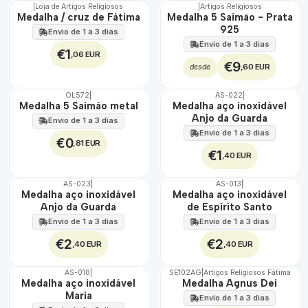
|
Loja de Artigos Religiosos
|
Artigos Religiosos
🇵🇹
Medalha / cruz de Fátima
Medalha 5 Saimão - Prata
100%
925
Envio de 1 a 3 dias
Envio de 1 a 3 dias
€1
,06 EUR
€9
,60 EUR
desde
OL572
|
AS-022
|
TOP
ÁGUA
Medalha 5 Saimão metal
Medalha aço inoxidável
Anjo da Guarda
Envio de 1 a 3 dias
Envio de 1 a 3 dias
€0
,81 EUR
€1
,40 EUR
AS-023
|
AS-013
|
ÁGUA
ÁGUA
Medalha aço inoxidável
Medalha aço inoxidável
Anjo da Guarda
de Espírito Santo
Envio de 1 a 3 dias
Envio de 1 a 3 dias
€2
€2
,40 EUR
,40 EUR
AS-018
|
SE102AG
|
Artigos Religiosos Fátima
ÁGUA
TOP
Medalha aço inoxidável
Medalha Agnus Dei
Maria
Envio de 1 a 3 dias