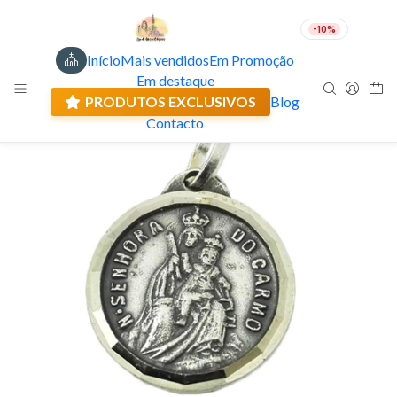
-10%
Início
Mais vendidos
Em Promoção
PT
EUR
Em destaque
Envio actual: 0.00 €
PRODUTOS EXCLUSIVOS
Blog
Contacto