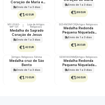
Coração de Maria e
Envio de 1 a 3 dias
Jesus
Envio de 1 a 3 dias
€1
,89 EUR
€1
,42 EUR
MY-0040-
Loja de Artigos
SE54M3NFCR
|
Artigos Religiosos
|
MP-131
Religiosos
🇵🇹
Medalha Redonda
Medalha do Sagrado
100%
Pequena Niquelada
Coração de Jesus
Fátima Coroada
Envio de 1 a 3 dias
Envio de 1 a 3 dias
€1
,26 EUR
€1
,42 EUR
|
Artigos Religiosos Fátima
SE961460NM
|
Artigos Religiosos
Medalha cruz de São
Medalha Redonda
Bento
Pequena Niquelada
Fátima Aparição
Envio de 1 a 3 dias
Envio de 1 a 3 dias
€1
€1
,70 EUR
,06 EUR