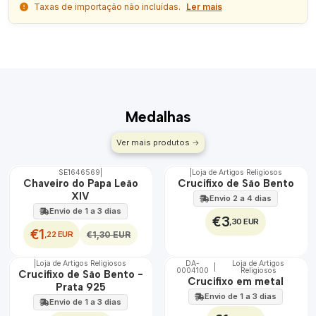
Taxas de importação não incluídas.
Ler mais
Medalhas
Ver mais produtos
SE1646569
|
|
Loja de Artigos Religiosos
DESCONTO
Chaveiro do Papa Leão
Crucifixo de São Bento
XIV
Envio 2 a 4 dias
Envio de 1 a 3 dias
€3
,30 EUR
€1
,22 EUR
€1,30 EUR
|
Loja de Artigos Religiosos
DA-
Loja de Artigos
|
0004100
Religiosos
🇵🇹
Crucifixo de São Bento -
Crucifixo em metal
100%
Prata 925
Envio de 1 a 3 dias
Envio de 1 a 3 dias