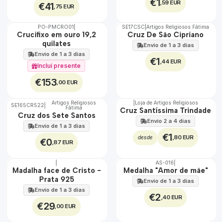
€1
,59 EUR
€41
,75 EUR
PO-PMCRO01
|
SE17CSC
|
Artigos Religiosos Fátima
TOP
🇵🇹
Crucifixo em ouro 19,2
Cruz De São Cipriano
100%
quilates
Envio de 1 a 3 dias
Envio de 1 a 3 dias
€1
,44 EUR
Incluí presente
€153
,00 EUR
Artigos Religiosos
|
Loja de Artigos Religiosos
SE165CR522
|
Fátima
Cruz Santíssima Trindade
Cruz dos Sete Santos
Envio 2 a 4 dias
Envio de 1 a 3 dias
€1
,80 EUR
desde
€0
,87 EUR
|
AS-016
|
ÁGUA
🇵🇹
Madalha face de Cristo -
Medalha "Amor de mãe"
100%
Prata 925
Envio de 1 a 3 dias
Envio de 1 a 3 dias
€2
,40 EUR
€29
,00 EUR