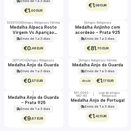
Envio de 1 a 3 dias
€1
,59 EUR
€1
,00 EUR
SE961308
|
Artigos Religiosos Fátima
|
Artigos Religiosos
🇵🇹
Medalha Alpaca Rosto
Medalha Anjinho com
100%
Virgem Vs Aparição
acordeão - Prata 925
Grande
Envio de 1 a 3 dias
Envio de 1 a 3 dias
€0
€81
,48 EUR
,70 EUR
SE1721OX
|
Artigos Religiosos
|
Artigos Religiosos Fátima
TOP
Medalha Anjo da Guarda
Medalha Anjo da Guarda
Envio de 1 a 3 dias
Envio de 1 a 3 dias
€0
€1
,57 EUR
,17 EUR
desde
|
MY-0040-
Loja de artigos
|
MD-80
Religiosos
🇵🇹
🇵🇹
Medalha Anjo da Guarda
Medalha Anjo de Portugal
100%
100%
- Prata 925
Envio de 1 a 3 dias
Não Disponível
Envio de 1 a 3 dias
€1
,42 EUR
€9
,67 EUR