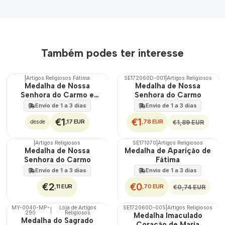
Também podes ter interesse
|
Artigos Religiosos Fátima
SE172060D-001
|
Artigos Religiosos
DESCONTO
Medalha de Nossa
Medalha de Nossa
Senhora do Carmo e
Senhora do Carmo
Sagrado Coração de
Envio de 1 a 3 dias
Envio de 1 a 3 dias
Jesus
€1
€1
,17 EUR
,78 EUR
€1,89 EUR
desde
|
Artigos Religiosos
SE171070
|
Artigos Religiosos
DESCONTO
Medalha de Nossa
Medalha de Aparição de
Senhora do Carmo
Fátima
Envio de 1 a 3 dias
Envio de 1 a 3 dias
€2
€0
,11 EUR
,70 EUR
€0,74 EUR
MY-0040-MP-
Loja de Artigos
SE172060D-005
|
Artigos Religiosos
|
290
Religiosos
🇵🇹
Medalha Imaculado
Medalha do Sagrado
100%
Coração de Maria