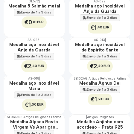
OL572
|
AS-022
|
TOP
ÁGUA
Medalha 5 Saimão metal
Medalha aço inoxidável
Anjo da Guarda
Envio de 1 a 3 dias
Envio de 1 a 3 dias
€0
,81 EUR
€1
,40 EUR
AS-023
|
AS-013
|
ÁGUA
ÁGUA
Medalha aço inoxidável
Medalha aço inoxidável
Anjo da Guarda
de Espírito Santo
Envio de 1 a 3 dias
Envio de 1 a 3 dias
€2
€2
,40 EUR
,40 EUR
AS-018
|
SE102AG
|
Artigos Religiosos Fátima
ÁGUA
TOP
Medalha aço inoxidável
Medalha Agnus Dei
Maria
Envio de 1 a 3 dias
Envio de 1 a 3 dias
€1
,59 EUR
€1
,00 EUR
SE961308
|
Artigos Religiosos Fátima
|
Artigos Religiosos
🇵🇹
Medalha Alpaca Rosto
Medalha Anjinho com
100%
Virgem Vs Aparição
acordeão - Prata 925
Grande
Envio de 1 a 3 dias
Envio de 1 a 3 dias