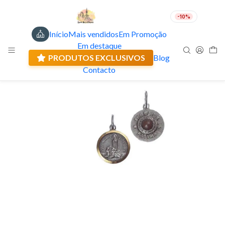
-10%
Início
Mais vendidos
Em Promoção
PT
EUR
Em destaque
Envio actual: 0.00 €
PRODUTOS EXCLUSIVOS
Blog
Contacto