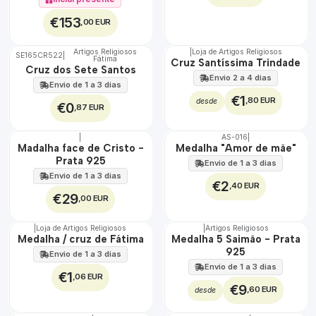
€153
,00 EUR
Artigos Religiosos
|
Loja de Artigos Religiosos
SE165CR522
|
Fátima
Cruz Santíssima Trindade
Cruz dos Sete Santos
Envio 2 a 4 dias
Envio de 1 a 3 dias
€1
,80 EUR
desde
€0
,87 EUR
|
AS-016
|
ÁGUA
🇵🇹
Madalha face de Cristo -
Medalha "Amor de mãe"
100%
Prata 925
Envio de 1 a 3 dias
Envio de 1 a 3 dias
€2
,40 EUR
€29
,00 EUR
|
Loja de Artigos Religiosos
|
Artigos Religiosos
🇵🇹
Medalha / cruz de Fátima
Medalha 5 Saimão - Prata
100%
925
Envio de 1 a 3 dias
Envio de 1 a 3 dias
€1
,06 EUR
€9
,60 EUR
desde