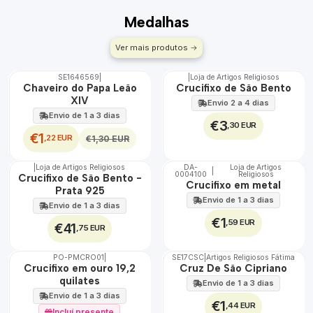
Medalhas
Ver mais produtos
SE1646569
|
|
Loja de Artigos Religiosos
DESCONTO
Chaveiro do Papa Leão
Crucifixo de São Bento
XIV
Envio 2 a 4 dias
Envio de 1 a 3 dias
€3
,30 EUR
€1
,22 EUR
€1,30 EUR
|
Loja de Artigos Religiosos
DA-
Loja de Artigos
|
0004100
Religiosos
🇵🇹
Crucifixo de São Bento -
Crucifixo em metal
100%
Prata 925
Envio de 1 a 3 dias
Envio de 1 a 3 dias
€1
,59 EUR
€41
,75 EUR
PO-PMCRO01
|
SE17CSC
|
Artigos Religiosos Fátima
TOP
🇵🇹
Crucifixo em ouro 19,2
Cruz De São Cipriano
100%
quilates
Envio de 1 a 3 dias
Envio de 1 a 3 dias
€1
,44 EUR
Incluí presente