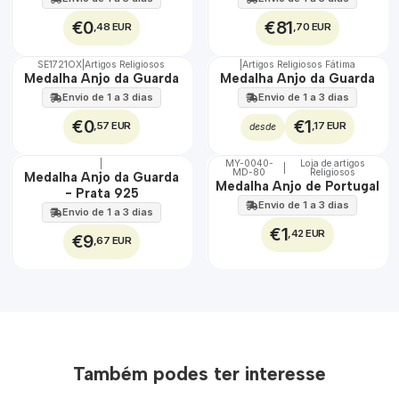
€0
€81
,48 EUR
,70 EUR
SE1721OX
|
Artigos Religiosos
|
Artigos Religiosos Fátima
TOP
Medalha Anjo da Guarda
Medalha Anjo da Guarda
Envio de 1 a 3 dias
Envio de 1 a 3 dias
€0
€1
,57 EUR
,17 EUR
desde
|
MY-0040-
Loja de artigos
|
MD-80
Religiosos
🇵🇹
🇵🇹
Medalha Anjo da Guarda
Medalha Anjo de Portugal
100%
100%
- Prata 925
Envio de 1 a 3 dias
Não Disponível
Envio de 1 a 3 dias
€1
,42 EUR
€9
,67 EUR
Também podes ter interesse