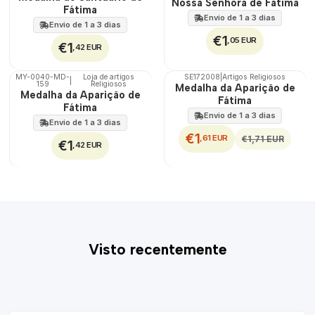
Nossa Senhora de Fátima
Fátima
Envio de 1 a 3 dias
Envio de 1 a 3 dias
€1
,05 EUR
€1
,42 EUR
MY-0040-MD-
Loja de artigos
SE172008
|
Artigos Religiosos
|
DESCONTO
159
Religiosos
🇵🇹
Medalha da Aparição de
Medalha da Aparição de
100%
Fátima
Fátima
Envio de 1 a 3 dias
Envio de 1 a 3 dias
€1
,61 EUR
€1,71 EUR
€1
,42 EUR
Visto recentemente