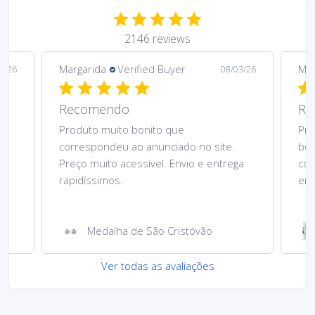
2146 reviews
Margarida
Verified Buyer
Mar
5/26
08/03/26
Recomendo
Re
Produto muito bonito que
Pre
correspondeu ao anunciado no site.
bom
Preço muito acessível. Envio e entrega
cor
rapidíssimos.
ent
Medalha de São Cristóvão
Ver todas as avaliações