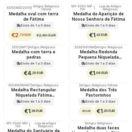
Artigos Religiosos
MY-0040-MP-
Loja de Artigos
SE165MED2009
|
|
DESCONTO
Fátima
159
Religiosos
🇵🇹
Medalha oval com terra
Medalha da Aparição de
100%
de Fátima
Nossa Senhora de Fátima
Envio de 1 a 3 dias
Envio de 1 a 3 dias
€2
€1
,73 EUR
,42 EUR
€2,90 EUR
SE102MPT
|
Artigos Religiosos
SE961460NM
|
Artigos Religiosos
Medalha com terra e
Medalha Redonda
pedras
Pequena Niquelada
Fátima Aparição
Envio de 1 a 3 dias
Envio de 1 a 3 dias
€4
€1
,20 EUR
,06 EUR
SE54M3NFART
|
Artigos Religiosos
|
Artigos Religiosos Fátima
Medalha Rectangular
Medalha dos Três
Niquelada Fátima
Pastorinhos
Aparição
Envio de 1 a 3 dias
Envio de 1 a 3 dias
€1
€1
,26 EUR
,20 EUR
desde
MY-0040-MD-
Loja de artigos
|
Artigos Religiosos
|
192
Religiosos
🇵🇹
Medalha duas faces
Medalha do Santuário de
100%