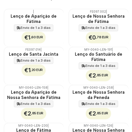
|
FE097.002
|
TOP
TOP
Lenço de Aparição de
Lenço de Nossa Senhora
Fátima
de Fátima
Envio de 1 a 3 dias
Envio de 1 a 3 dias
€1
€0
,60 EUR
,78 EUR
FE097.014
|
MY-0040-LEN-191
|
🇵🇹
Lenço de Santa Jacinta
Lenço do Santuário de
100%
Fátima
Envio de 1 a 3 dias
Envio de 1 a 3 dias
€1
,20 EUR
€2
,85 EUR
MY-0040-LEN-158
|
MY-0040-LEN-258
|
🇵🇹
🇵🇹
Lenço da Aparição de
Lenço de Nossa Senhora
100%
100%
Nossa Senhora de Fátima
da Peneda
Envio de 1 a 3 dias
Envio de 1 a 3 dias
€2
€2
,85 EUR
,85 EUR
MY-0040-LEN-230
|
MY-0040-LEN-126
|
🇵🇹
🇵🇹
Lenço de Fátima
Lenço de Nossa Senhora