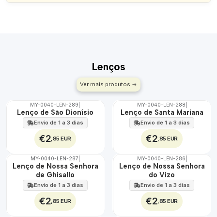
Lenços
Ver mais produtos
MY-0040-LEN-289
|
MY-0040-LEN-288
|
🇵🇹
🇵🇹
Lenço de São Dionísio
Lenço de Santa Mariana
100%
100%
Envio de 1 a 3 dias
Envio de 1 a 3 dias
€2
€2
,85 EUR
,85 EUR
MY-0040-LEN-287
|
MY-0040-LEN-286
|
🇵🇹
🇵🇹
Lenço de Nossa Senhora
Lenço de Nossa Senhora
100%
100%
de Ghisallo
do Vizo
Envio de 1 a 3 dias
Envio de 1 a 3 dias
€2
€2
,85 EUR
,85 EUR