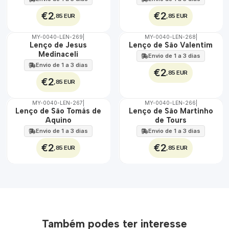
€2
€2
,85 EUR
,85 EUR
MY-0040-LEN-269
|
MY-0040-LEN-268
|
🇵🇹
🇵🇹
Lenço de Jesus
Lenço de São Valentim
100%
100%
Medinaceli
Envio de 1 a 3 dias
Envio de 1 a 3 dias
€2
,85 EUR
€2
,85 EUR
MY-0040-LEN-267
|
MY-0040-LEN-266
|
🇵🇹
🇵🇹
Lenço de São Tomás de
Lenço de São Martinho
100%
100%
Aquino
de Tours
Envio de 1 a 3 dias
Envio de 1 a 3 dias
€2
€2
,85 EUR
,85 EUR
Também podes ter interesse