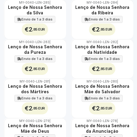
MY-0040-LEN-285
|
MY-0040-LEN-284
|
🇵🇹
🇵🇹
Lenço de Nossa Senhora
Lenço de Nossa Senhora
100%
100%
da Silva
da Ribeira
Envio de 1 a 3 dias
Envio de 1 a 3 dias
€2
€2
,85 EUR
,85 EUR
MY-0040-LEN-283
|
MY-0040-LEN-282
|
🇵🇹
🇵🇹
Lenço de Nossa Senhora
Lenço de Nossa Senhora
100%
100%
da Pureza
da Natividade
Envio de 1 a 3 dias
Envio de 1 a 3 dias
€2
€2
,85 EUR
,85 EUR
MY-0040-LEN-281
|
MY-0040-LEN-280
|
🇵🇹
🇵🇹
Lenço de Nossa Senhora
Lenço de Nossa Senhora
100%
100%
dos Mártires
Mãe do Salvador
Envio de 1 a 3 dias
Envio de 1 a 3 dias
€2
€2
,85 EUR
,85 EUR
MY-0040-LEN-279
|
MY-0040-LEN-278
|
🇵🇹
🇵🇹
Lenço de Nossa Senhora
Lenço de Nossa Senhora
100%
100%
Mãe de Deus
da Anunciação