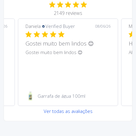
2149 reviews
Daniela
Verified Buyer
Ma
6/26
08/06/26
Gostei muito bem lindos 😊
Har
Gostei muito bem lindos 😊
Abs
Garrafa de água 100ml
Ver todas as avaliações