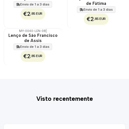
100%
100%
de Fátima
Envio de 1 a 3 dias
Envio de 1 a 3 dias
€2
,85 EUR
€2
,85 EUR
MY-0040-LEN-08
|
🇵🇹
Lenço de São Francisco
100%
de Assis
Envio de 1 a 3 dias
€2
,85 EUR
Visto recentemente