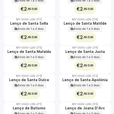
Envio de 1 a 3 dias
Envio de 1 a 3 dias
€2
€2
,85 EUR
,85 EUR
MY-0040-LEN-277
|
MY-0040-LEN-276
|
🇵🇹
🇵🇹
Lenço de Santa Sofia
Lenço de Santa Matilde
100%
100%
Envio de 1 a 3 dias
Envio de 1 a 3 dias
€2
€2
,85 EUR
,85 EUR
MY-0040-LEN-275
|
MY-0040-LEN-274
|
🇵🇹
🇵🇹
Lenço de Santa Mafalda
Lenço de Santa Justa
100%
100%
Envio de 1 a 3 dias
Envio de 1 a 3 dias
€2
€2
,85 EUR
,85 EUR
MY-0040-LEN-273
|
MY-0040-LEN-272
|
🇵🇹
🇵🇹
Lenço de Santa Dulce
Lenço de Santa Apolónia
100%
100%
Envio de 1 a 3 dias
Envio de 1 a 3 dias
€2
€2
,85 EUR
,85 EUR
MY-0040-LEN-271
|
MY-0040-LEN-270
|
🇵🇹
🇵🇹
Lenço de Batismo
Lenço de Joana D'Arc
100%
100%
Envio de 1 a 3 dias
Envio de 1 a 3 dias