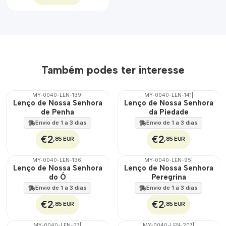
Também podes ter interesse
MY-0040-LEN-139
|
MY-0040-LEN-141
|
🇵🇹
🇵🇹
Lenço de Nossa Senhora
Lenço de Nossa Senhora
100%
100%
de Penha
da Piedade
Envio de 1 a 3 dias
Envio de 1 a 3 dias
€2
€2
,85 EUR
,85 EUR
MY-0040-LEN-136
|
MY-0040-LEN-95
|
🇵🇹
🇵🇹
Lenço de Nossa Senhora
Lenço de Nossa Senhora
100%
100%
do Ó
Peregrina
Envio de 1 a 3 dias
Envio de 1 a 3 dias
€2
€2
,85 EUR
,85 EUR
MY-0040-LEN-27
|
MY-0040-LEN-207
|