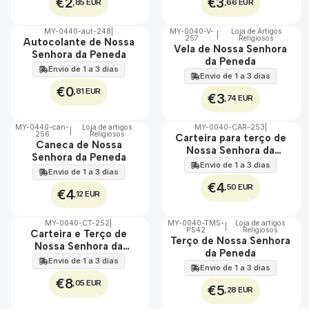
€2
€3
,85 EUR
,66 EUR
MY-0440-aut-248
|
MY-0040-V-
Loja de Artigos
|
257
Religiosos
🇵🇹
🇵🇹
Autocolante de Nossa
Vela de Nossa Senhora
100%
100%
Senhora da Peneda
da Peneda
Envio de 1 a 3 dias
Envio de 1 a 3 dias
€0
,81 EUR
€3
,74 EUR
MY-0440-can-
Loja de artigos
MY-0040-CAR-253
|
|
256
Religiosos
🇵🇹
🇵🇹
Carteira para terço de
Caneca de Nossa
100%
100%
Nossa Senhora da
Senhora da Peneda
Peneda
Envio de 1 a 3 dias
Envio de 1 a 3 dias
€4
,50 EUR
€4
,12 EUR
MY-0040-CT-252
|
MY-0040-TMS-
Loja de artigos
|
P542
Religiosos
🇵🇹
🇵🇹
Carteira e Terço de
Terço de Nossa Senhora
100%
100%
Nossa Senhora da
da Peneda
Peneda
Envio de 1 a 3 dias
Envio de 1 a 3 dias
€8
,05 EUR
€5
,28 EUR