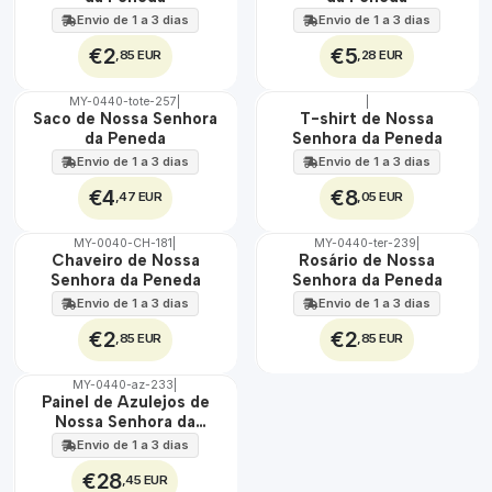
Envio de 1 a 3 dias
Envio de 1 a 3 dias
€2
€5
,85 EUR
,28 EUR
MY-0440-tote-257
|
|
🇵🇹
🇵🇹
Saco de Nossa Senhora
T-shirt de Nossa
100%
100%
da Peneda
Senhora da Peneda
Envio de 1 a 3 dias
Envio de 1 a 3 dias
€4
€8
,47 EUR
,05 EUR
MY-0040-CH-181
|
MY-0440-ter-239
|
🇵🇹
🇵🇹
Chaveiro de Nossa
Rosário de Nossa
100%
100%
Senhora da Peneda
Senhora da Peneda
Envio de 1 a 3 dias
Envio de 1 a 3 dias
€2
€2
,85 EUR
,85 EUR
MY-0440-az-233
|
🇵🇹
Painel de Azulejos de
100%
Nossa Senhora da
EXT.
Peneda 30 cm x 45 cm
Envio de 1 a 3 dias
€28
,45 EUR