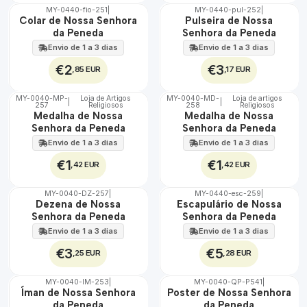
MY-0440-fio-251
|
MY-0440-pul-252
|
🇵🇹
🇵🇹
Colar de Nossa Senhora
Pulseira de Nossa
100%
100%
da Peneda
Senhora da Peneda
Envio de 1 a 3 dias
Envio de 1 a 3 dias
€2
€3
,85 EUR
,17 EUR
MY-0040-MP-
Loja de Artigos
MY-0040-MD-
Loja de artigos
|
|
257
Religiosos
258
Religiosos
🇵🇹
🇵🇹
Medalha de Nossa
Medalha de Nossa
100%
100%
Senhora da Peneda
Senhora da Peneda
Envio de 1 a 3 dias
Envio de 1 a 3 dias
€1
€1
,42 EUR
,42 EUR
MY-0040-DZ-257
|
MY-0440-esc-259
|
🇵🇹
🇵🇹
Dezena de Nossa
Escapulário de Nossa
100%
100%
Senhora da Peneda
Senhora da Peneda
Envio de 1 a 3 dias
Envio de 1 a 3 dias
€3
€5
,25 EUR
,28 EUR
MY-0040-IM-253
|
MY-0040-QP-P541
|
🇵🇹
🇵🇹
Íman de Nossa Senhora
Poster de Nossa Senhora
100%
100%
da Peneda
da Peneda