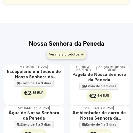
Nossa Senhora da Peneda
Ver mais produtos
MY-0440-ET-226
|
OL-115.31-
Artigos Religiosos
|
NSPENED
Fátima
🇵🇹
Escapulário em tecido de
Pagela de Nossa Senhora
100%
Nossa Senhora da
da Peneda
ÁGUA
Peneda
Envio de 1 a 3 dias
Envio de 1 a 3 dias
€2
,85 EUR
€2
,64 EUR
MY-0440-agua-253
|
MY-0040-AM-253
|
🇵🇹
🇵🇹
Água de Nossa Senhora
Ambientador de carro de
100%
100%
da Peneda
Nossa Senhora da
Peneda
Envio de 1 a 3 dias
Envio de 1 a 3 dias