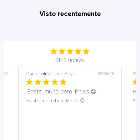
Visto recentemente
2149 reviews
Daniela
Verified Buyer
Ma
6/26
08/06/26
Gostei muito bem lindos 😊
Har
Gostei muito bem lindos 😊
Abs