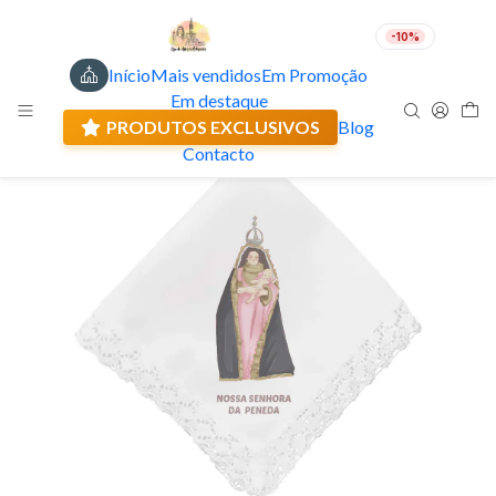
-10%
Início
Mais vendidos
Em Promoção
PT
EUR
Em destaque
Envio actual: 0.00 €
🇵🇹
FABRICADO EM PORTUGAL
PRODUTOS EXCLUSIVOS
Blog
Contacto