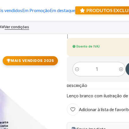
s vendidos
Em Promoção
Em destaque
PRODUTOS EXCLU
Lenço de Nossa 
tal
Recebe prese
Ver condições
|
(Isento de IVA)
MAIS VENDIDOS 2025
Quantidade
DESCRIÇÃO
Lenço branco com ilustração de 
Adicionar à lista de favori