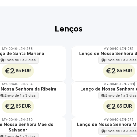
Lenços
MY-0040-LEN-288
|
MY-0040-LEN-287
|
ço de Santa Mariana
Lenço de Nossa Senhora d
🇵🇹
100%
Envio de 1 a 3 dias
Envio de 1 a 3 dias
€2
€2
,85 EUR
,85 EUR
MY-0040-LEN-284
|
MY-0040-LEN-283
|
 Nossa Senhora da Ribeira
Lenço de Nossa Senhora 
🇵🇹
100%
Envio de 1 a 3 dias
Envio de 1 a 3 dias
€2
€2
,85 EUR
,85 EUR
MY-0040-LEN-280
|
MY-0040-LEN-279
|
e Nossa Senhora Mãe do
Lenço de Nossa Senhora M
🇵🇹
Salvador
100%
Envio de 1 a 3 dias
Envio de 1 a 3 dias