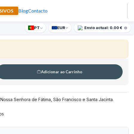
SIVOS
Blog
Contacto
Senhora de Fátima
PT
EUR
nte supresa para encomendas superiores a 90€
Envio actual: 0.00 €
Adicionar ao Carrinho
Nossa Senhora de Fátima, São Francisco e Santa Jacinta.
tos