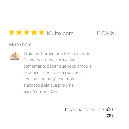
D
Muito bom
11/06/26
a
o
Muito bom
t
a
C
Título do Comentário Personalizado
d
o
Ganhamos o dia com o seu 
e
m
comentário. Saber que você amou a 
p
e
experiência nos deixa radiantes 
u
n
aqui na equipe. Já estamos 
b
t
ansiosos pela sua próxima 
l
á
visita/compra! 😊✨
i
r
c
i
a
Esta análise foi útil?
0
o
ç
0
s
ã
d
o