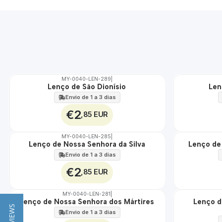
MY-0040-LEN-289
|
Lenço de São Dionísio
Len
🇵🇹
🇵🇹
100%
100%
Envio de 1 a 3 dias
€2
,85 EUR
MY-0040-LEN-285
|
Lenço de Nossa Senhora da Silva
Lenço de
🇵🇹
🇵🇹
100%
100%
Envio de 1 a 3 dias
€2
,85 EUR
MY-0040-LEN-281
|
Lenço de Nossa Senhora dos Mártires
Lenço d
🇵🇹
🇵🇹
100%
100%
Envio de 1 a 3 dias