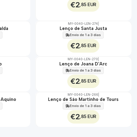
o
€2
,85 EUR
d
o
C
MY-0040-LEN-274
|
alda
Lenço de Santa Justa
o
🇵🇹
100%
m
Envio de 1 a 3 dias
e
€2
,85 EUR
n
t
MY-0040-LEN-270
|
á
o
Lenço de Joana D'Arc
🇵🇹
r
100%
Envio de 1 a 3 dias
i
€2
,85 EUR
o
P
MY-0040-LEN-266
|
e
 Aquino
Lenço de São Martinho de Tours
🇵🇹
r
100%
Envio de 1 a 3 dias
s
€2
o
,85 EUR
n
a
l