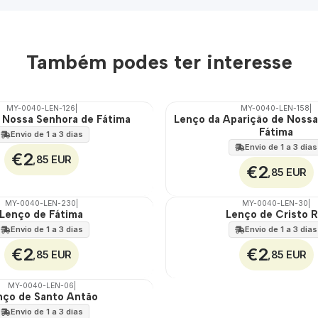
Também podes ter interesse
MY-0040-LEN-126
|
MY-0040-LEN-158
|
 Nossa Senhora de Fátima
Lenço da Aparição de Nossa
🇵🇹
Fátima
100%
Envio de 1 a 3 dias
Envio de 1 a 3 dias
€2
,85 EUR
€2
,85 EUR
MY-0040-LEN-230
|
MY-0040-LEN-30
|
Lenço de Fátima
Lenço de Cristo R
🇵🇹
100%
Envio de 1 a 3 dias
Envio de 1 a 3 dias
€2
€2
,85 EUR
,85 EUR
MY-0040-LEN-06
|
nço de Santo Antão
Envio de 1 a 3 dias