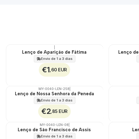
|
TOP
Lenço de Aparição de Fátima
Lenço de
🇵🇹
100%
Envio de 1 a 3 dias
€1
,60 EUR
MY-0040-LEN-258
|
Lenço de Nossa Senhora da Peneda
🇵🇹
🇵🇹
100%
100%
Envio de 1 a 3 dias
€2
,85 EUR
MY-0040-LEN-08
|
Lenço de São Francisco de Assis
Le
🇵🇹
🇵🇹
100%
100%
Envio de 1 a 3 dias