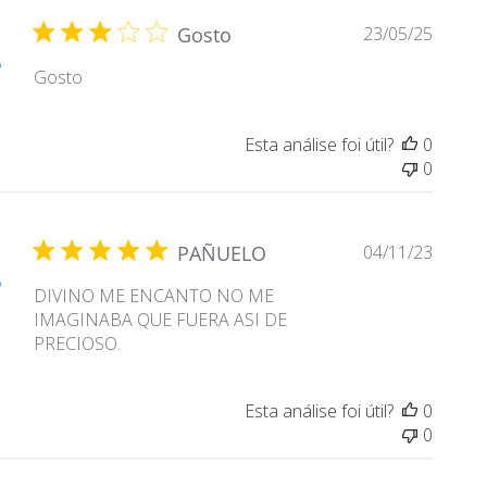
o
P
D
Gosto
23/05/25
r
a
o
o
Gosto
t
p
a
r
d
i
Esta análise foi útil?
0
e
e
0
p
t
u
á
b
r
l
D
PAÑUELO
04/11/23
i
i
a
o
o
DIVINO ME ENCANTO NO ME
c
t
d
IMAGINABA QUE FUERA ASI DE
a
a
a
PRECIOSO.
ç
d
L
ã
e
o
o
p
j
Esta análise foi útil?
0
u
a
0
b
s
l
o