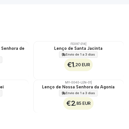
i
z
a
d
o
e
m
FE097.014
|
 Senhora de
Lenço de Santa Jacinta
T
Envio de 1 a 3 dias
u
e
€1
,20 EUR
J
u
n
MY-0040-LEN-01
|
ei
Lenço de Nossa Senhora da Agonia
🇵🇹
2
100%
Envio de 1 a 3 dias
3
2
€2
,85 EUR
0
2
6