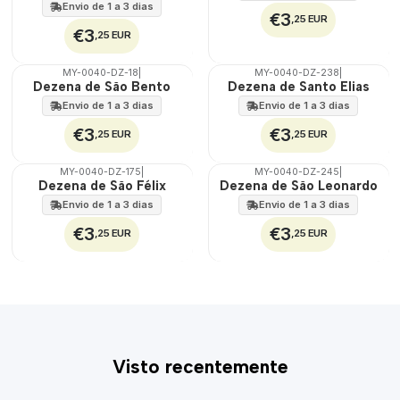
Envio de 1 a 3 dias
€3
,25 EUR
€3
,25 EUR
MY-0040-DZ-18
|
MY-0040-DZ-238
|
🇵🇹
🇵🇹
Dezena de São Bento
Dezena de Santo Elias
100%
100%
Envio de 1 a 3 dias
Envio de 1 a 3 dias
€3
€3
,25 EUR
,25 EUR
MY-0040-DZ-175
|
MY-0040-DZ-245
|
🇵🇹
🇵🇹
Dezena de São Félix
Dezena de São Leonardo
100%
100%
Envio de 1 a 3 dias
Envio de 1 a 3 dias
€3
€3
,25 EUR
,25 EUR
Visto recentemente