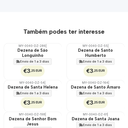
Também podes ter interesse
MY-0040-DZ-286
|
MY-0040-DZ-55
|
🇵🇹
🇵🇹
Dezena de São
Dezena de Santo
100%
100%
Longuinho
Humberto
Envio de 1 a 3 dias
Envio de 1 a 3 dias
€3
€3
,25 EUR
,25 EUR
MY-0040-DZ-54
|
MY-0040-DZ-164
|
🇵🇹
🇵🇹
Dezena de Santa Helena
Dezena de Santo Amaro
100%
100%
Envio de 1 a 3 dias
Envio de 1 a 3 dias
€3
€3
,25 EUR
,25 EUR
MY-0040-DZ-198
|
MY-0040-DZ-61
|
🇵🇹
🇵🇹
Dezena de Senhor Bom
Dezena de Santa Joana
100%
100%
Jesus
Envio de 1 a 3 dias