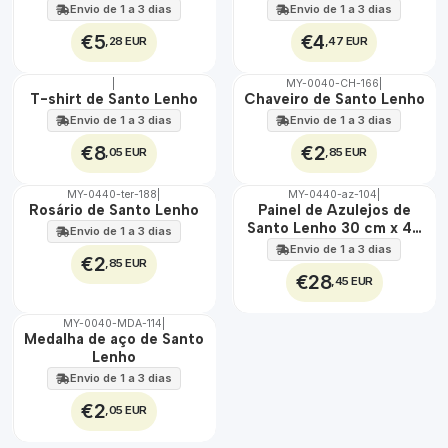
Envio de 1 a 3 dias
Envio de 1 a 3 dias
€5
€4
,28 EUR
,47 EUR
|
MY-0040-CH-166
|
🇵🇹
🇵🇹
T-shirt de Santo Lenho
Chaveiro de Santo Lenho
100%
100%
Envio de 1 a 3 dias
Envio de 1 a 3 dias
€8
€2
,05 EUR
,85 EUR
MY-0440-ter-188
|
MY-0440-az-104
|
🇵🇹
🇵🇹
Rosário de Santo Lenho
Painel de Azulejos de
100%
100%
Santo Lenho 30 cm x 45
Envio de 1 a 3 dias
EXT.
cm
Envio de 1 a 3 dias
€2
,85 EUR
€28
,45 EUR
MY-0040-MDA-114
|
🇵🇹
Medalha de aço de Santo
100%
Lenho
ÁGUA
Envio de 1 a 3 dias
€2
,05 EUR