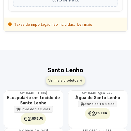
custo de envio.
Taxas de importação não incluídas.
Ler mais
Santo Lenho
Ver mais produtos
MY-0440-ET-106
|
MY-0440-agua-242
|
🇵🇹
🇵🇹
Escapulário em tecido de
Água do Santo Lenho
100%
100%
Santo Lenho
Envio de 1 a 3 dias
ÁGUA
Envio de 1 a 3 dias
€2
,85 EUR
€2
,85 EUR
MY-0040-AM-243
|
MY-0440-aut-238
|