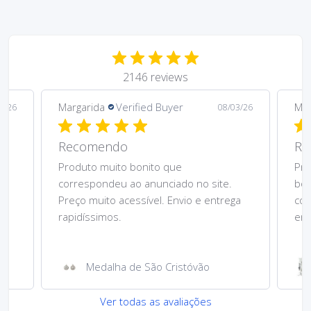
2146 reviews
Margarida
Verified Buyer
Mar
5/26
08/03/26
Recomendo
Re
Produto muito bonito que
Pre
correspondeu ao anunciado no site.
bom
Preço muito acessível. Envio e entrega
cor
rapidíssimos.
ent
Medalha de São Cristóvão
Ver todas as avaliações