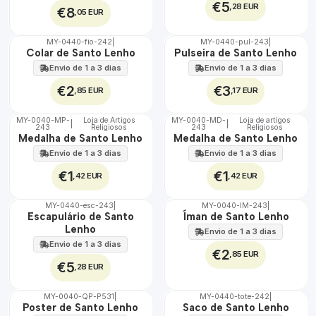
€5
,28 EUR
€8
,05 EUR
MY-0440-fio-242
|
MY-0440-pul-243
|
🇵🇹
🇵🇹
Colar de Santo Lenho
Pulseira de Santo Lenho
100%
100%
Envio de 1 a 3 dias
Envio de 1 a 3 dias
€2
€3
,85 EUR
,17 EUR
MY-0040-MP-
Loja de Artigos
MY-0040-MD-
Loja de artigos
|
|
243
Religiosos
243
Religiosos
🇵🇹
🇵🇹
Medalha de Santo Lenho
Medalha de Santo Lenho
100%
100%
Envio de 1 a 3 dias
Envio de 1 a 3 dias
€1
€1
,42 EUR
,42 EUR
MY-0440-esc-243
|
MY-0040-IM-243
|
🇵🇹
🇵🇹
Escapulário de Santo
Íman de Santo Lenho
100%
100%
Lenho
Envio de 1 a 3 dias
Envio de 1 a 3 dias
€2
,85 EUR
€5
,28 EUR
MY-0040-QP-P531
|
MY-0440-tote-242
|
🇵🇹
🇵🇹
Poster de Santo Lenho
Saco de Santo Lenho
100%
100%