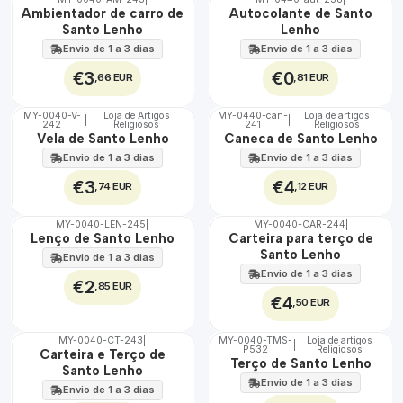
🇵🇹
🇵🇹
Ambientador de carro de
Autocolante de Santo
100%
100%
Santo Lenho
Lenho
Envio de 1 a 3 dias
Envio de 1 a 3 dias
€3
€0
,66 EUR
,81 EUR
MY-0040-V-
Loja de Artigos
MY-0440-can-
Loja de artigos
|
|
242
Religiosos
241
Religiosos
🇵🇹
🇵🇹
Vela de Santo Lenho
Caneca de Santo Lenho
100%
100%
Envio de 1 a 3 dias
Envio de 1 a 3 dias
€3
€4
,74 EUR
,12 EUR
MY-0040-LEN-245
|
MY-0040-CAR-244
|
🇵🇹
🇵🇹
Lenço de Santo Lenho
Carteira para terço de
100%
100%
Santo Lenho
Envio de 1 a 3 dias
Envio de 1 a 3 dias
€2
,85 EUR
€4
,50 EUR
MY-0040-CT-243
|
MY-0040-TMS-
Loja de artigos
|
P532
Religiosos
🇵🇹
🇵🇹
Carteira e Terço de
Terço de Santo Lenho
100%
100%
Santo Lenho
Envio de 1 a 3 dias
Envio de 1 a 3 dias