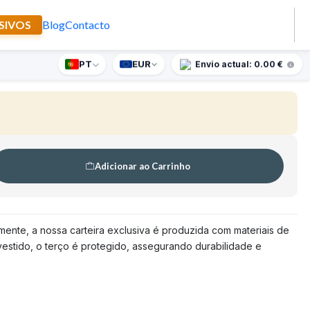
SIVOS
Blog
Contacto
o de Santo Lenho
PT
EUR
nte supresa para encomendas superiores a 90€
Envio actual: 0.00 €
🇵🇹
FABRICADO EM PORTUGAL
Adicionar ao Carrinho
mente, a nossa carteira exclusiva é produzida com materiais de
evestido, o terço é protegido, assegurando durabilidade e