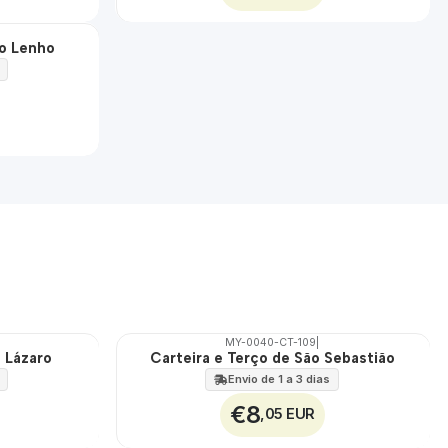
to Lenho
MY-0040-CT-109
|
o Lázaro
Carteira e Terço de São Sebastião
🇵🇹
100%
Envio de 1 a 3 dias
€8
,05 EUR