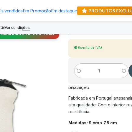
s vendidos
Em Promoção
Em destaque
PRODUTOS EXCLU
Carteira e Terç
tal
Recebe prese
Ver condições
FABRICADO EM PORTUGAL
|
(Isento de IVA)
Quantidade
DESCRIÇÃO
Fabricada em Portugal artesanal
alta qualidade. Com o interior r
resistência.
Medidas: 9 cm x 7.5 cm