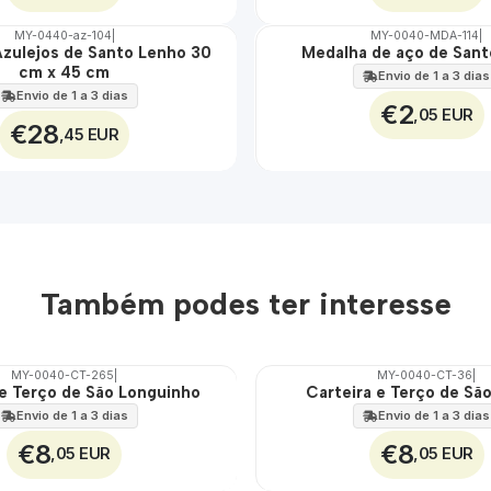
MY-0440-az-104
|
MY-0040-MDA-114
|
Azulejos de Santo Lenho 30
Medalha de aço de San
🇵🇹
cm x 45 cm
100%
Envio de 1 a 3 dias
ÁGUA
Envio de 1 a 3 dias
€2
,05 EUR
€28
,45 EUR
Também podes ter interesse
MY-0040-CT-265
|
MY-0040-CT-36
|
 e Terço de São Longuinho
Carteira e Terço de Sã
🇵🇹
100%
Envio de 1 a 3 dias
Envio de 1 a 3 dias
€8
€8
,05 EUR
,05 EUR