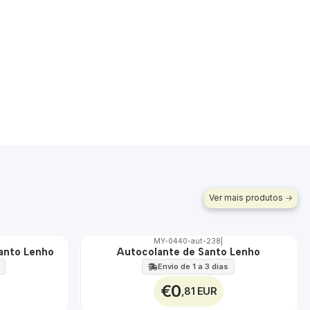
Ver mais produtos
MY-0440-aut-238
|
Santo Lenho
Autocolante de Santo Lenho
🇵🇹
100%
Envio de 1 a 3 dias
€0
,81 EUR