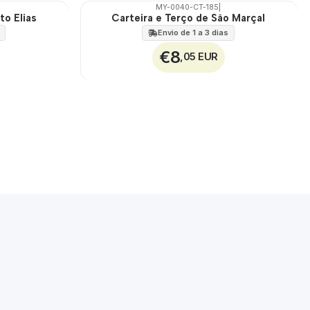
MY-0040-CT-185
|
to Elias
Carteira e Terço de São Marçal
🇵🇹
100%
Envio de 1 a 3 dias
€8
,05 EUR