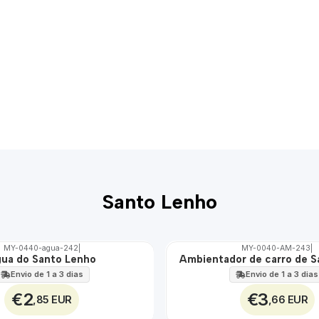
Santo Lenho
MY-0440-agua-242
|
MY-0040-AM-243
|
ua do Santo Lenho
Ambientador de carro de 
🇵🇹
100%
Envio de 1 a 3 dias
Envio de 1 a 3 dias
€2
€3
,85 EUR
,66 EUR