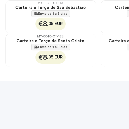
MY-0040-CT-110
|
Carteira e Terço de São Sebastião
Cartei
🇵🇹
🇵🇹
100%
100%
Envio de 1 a 3 dias
€8
,05 EUR
MY-0040-CT-163
|
Carteira e Terço de Santo Cristo
Carteira 
🇵🇹
🇵🇹
100%
100%
Envio de 1 a 3 dias
€8
,05 EUR