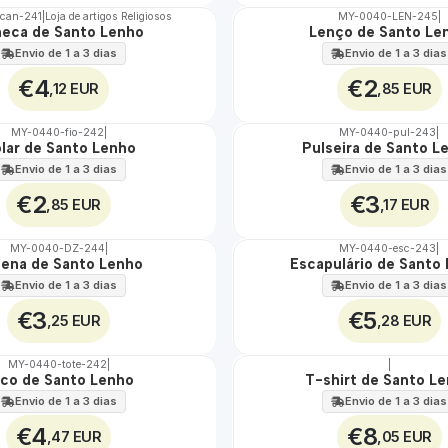
can-241
|
Loja de artigos Religiosos
MY-0040-LEN-245
|
eca de Santo Lenho
Lenço de Santo Le
🇵🇹
100%
Envio de 1 a 3 dias
Envio de 1 a 3 dias
€4
€2
,12 EUR
,85 EUR
MY-0440-fio-242
|
MY-0440-pul-243
|
lar de Santo Lenho
Pulseira de Santo L
🇵🇹
100%
Envio de 1 a 3 dias
Envio de 1 a 3 dias
€2
€3
,85 EUR
,17 EUR
MY-0040-DZ-244
|
MY-0440-esc-243
|
ena de Santo Lenho
Escapulário de Santo
🇵🇹
100%
Envio de 1 a 3 dias
Envio de 1 a 3 dias
€3
€5
,25 EUR
,28 EUR
MY-0440-tote-242
|
|
co de Santo Lenho
T-shirt de Santo L
🇵🇹
100%
Envio de 1 a 3 dias
Envio de 1 a 3 dias
€4
€8
,47 EUR
,05 EUR