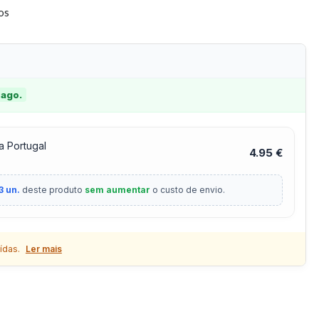
tos
 ago.
a Portugal
4.95 €
3 un.
deste produto
sem aumentar
o custo de envio.
ídas.
Ler mais