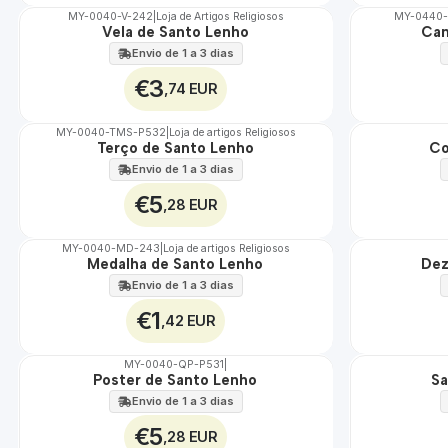
MY-0040-V-242
|
Loja de Artigos Religiosos
MY-0440-
Vela de Santo Lenho
Can
🇵🇹
🇵🇹
100%
100%
Envio de 1 a 3 dias
€3
,74 EUR
MY-0040-TMS-P532
|
Loja de artigos Religiosos
Terço de Santo Lenho
Co
🇵🇹
🇵🇹
100%
100%
Envio de 1 a 3 dias
€5
,28 EUR
MY-0040-MD-243
|
Loja de artigos Religiosos
Medalha de Santo Lenho
Dez
🇵🇹
🇵🇹
100%
100%
Envio de 1 a 3 dias
€1
,42 EUR
MY-0040-QP-P531
|
Poster de Santo Lenho
Sa
🇵🇹
🇵🇹
100%
100%
Envio de 1 a 3 dias
€5
,28 EUR