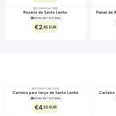
MY-0440-ter-188
|
Rosário de Santo Lenho
Painel de 
🇵🇹
🇵🇹
100%
100%
Envio de 1 a 3 dias
EXT.
€2
,85 EUR
MY-0040-CAR-244
|
Carteira para terço de Santo Lenho
Carteira
🇵🇹
🇵🇹
100%
100%
Envio de 1 a 3 dias
€4
,50 EUR