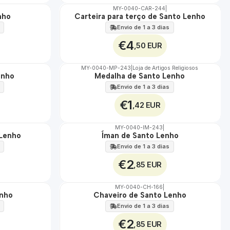
MY-0040-CAR-244
|
nho
Carteira para terço de Santo Lenho
🇵🇹
100%
Envio de 1 a 3 dias
€4
,50 EUR
MY-0040-MP-243
|
Loja de Artigos Religiosos
enho
Medalha de Santo Lenho
🇵🇹
100%
Envio de 1 a 3 dias
€1
,42 EUR
MY-0040-IM-243
|
 Lenho
Íman de Santo Lenho
🇵🇹
100%
Envio de 1 a 3 dias
€2
,85 EUR
MY-0040-CH-166
|
enho
Chaveiro de Santo Lenho
🇵🇹
100%
Envio de 1 a 3 dias
€2
,85 EUR