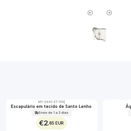
MY-0440-ET-106
|
Escapulário em tecido de Santo Lenho
Ág
🇵🇹
🇵🇹
100%
100%
Envio de 1 a 3 dias
ÁGUA
€2
,85 EUR