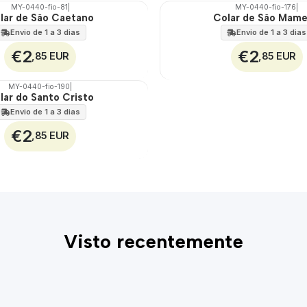
MY-0440-fio-81
|
MY-0440-fio-176
|
lar de São Caetano
Colar de São Mam
🇵🇹
100%
Envio de 1 a 3 dias
Envio de 1 a 3 dias
€2
€2
,85 EUR
,85 EUR
MY-0440-fio-190
|
lar do Santo Cristo
Envio de 1 a 3 dias
€2
,85 EUR
Visto recentemente