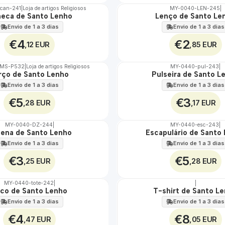
can-241
|
Loja de artigos Religiosos
MY-0040-LEN-245
|
eca de Santo Lenho
Lenço de Santo Le
🇵🇹
100%
Envio de 1 a 3 dias
Envio de 1 a 3 dias
€4
€2
,12 EUR
,85 EUR
TMS-P532
|
Loja de artigos Religiosos
MY-0440-pul-243
|
rço de Santo Lenho
Pulseira de Santo L
🇵🇹
100%
Envio de 1 a 3 dias
Envio de 1 a 3 dias
€5
€3
,28 EUR
,17 EUR
MY-0040-DZ-244
|
MY-0440-esc-243
|
ena de Santo Lenho
Escapulário de Santo
🇵🇹
100%
Envio de 1 a 3 dias
Envio de 1 a 3 dias
€3
€5
,25 EUR
,28 EUR
MY-0440-tote-242
|
|
co de Santo Lenho
T-shirt de Santo L
🇵🇹
100%
Envio de 1 a 3 dias
Envio de 1 a 3 dias
€4
€8
,47 EUR
,05 EUR