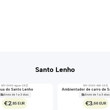
Santo Lenho
MY-0440-agua-242
|
MY-0040-AM-243
|
ua do Santo Lenho
Ambientador de carro de 
🇵🇹
100%
Envio de 1 a 3 dias
Envio de 1 a 3 dias
€2
€3
,85 EUR
,66 EUR