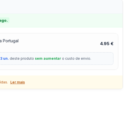
 ago.
a Portugal
4.95 €
3 un.
deste produto
sem aumentar
o custo de envio.
ídas.
Ler mais