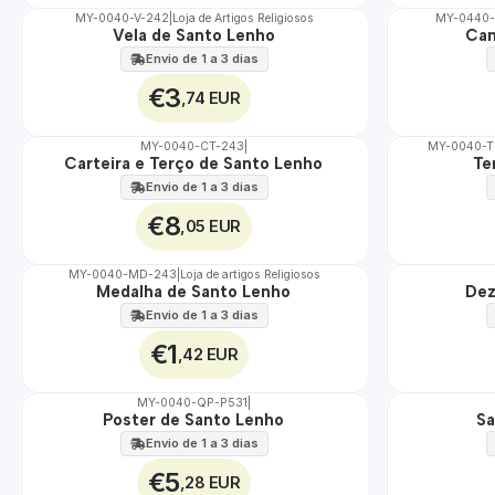
MY-0040-V-242
|
Loja de Artigos Religiosos
MY-0440-
Vela de Santo Lenho
Can
🇵🇹
🇵🇹
100%
100%
Envio de 1 a 3 dias
€3
,74 EUR
MY-0040-CT-243
|
MY-0040-
Carteira e Terço de Santo Lenho
Te
🇵🇹
🇵🇹
100%
100%
Envio de 1 a 3 dias
€8
,05 EUR
MY-0040-MD-243
|
Loja de artigos Religiosos
Medalha de Santo Lenho
Dez
🇵🇹
🇵🇹
100%
100%
Envio de 1 a 3 dias
€1
,42 EUR
MY-0040-QP-P531
|
Poster de Santo Lenho
Sa
🇵🇹
🇵🇹
100%
100%
Envio de 1 a 3 dias
€5
,28 EUR