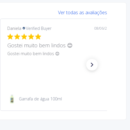
Ver todas as avaliações
Mary
Verified Buyer
08/05/26
Hard to find Saint
Absolutely wonderful!
São Jacinto 23 cm