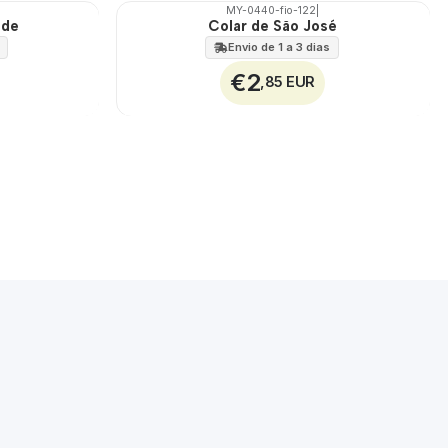
MY-0440-fio-122
|
ede
Colar de São José
🇵🇹
100%
Envio de 1 a 3 dias
€2
,85 EUR