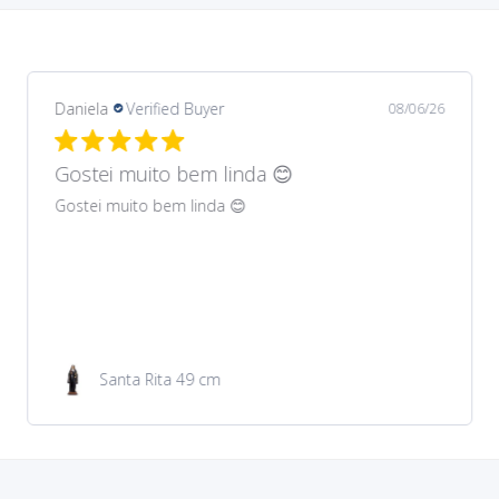
Daniela
Verified Buyer
08/06/26
Gostei muito bem lindos 😊
Gostei muito bem lindos 😊
Garrafa de água 100ml