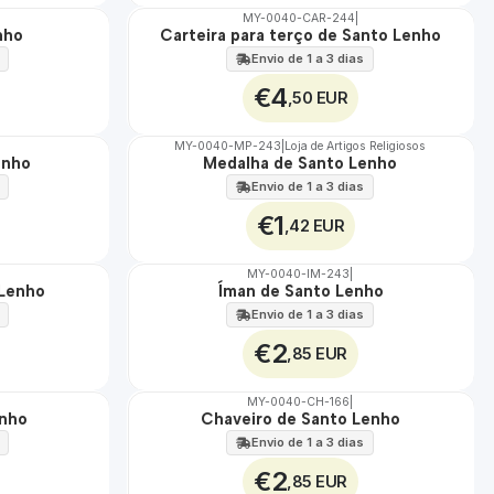
MY-0040-CAR-244
|
nho
Carteira para terço de Santo Lenho
🇵🇹
100%
Envio de 1 a 3 dias
€4
,50 EUR
MY-0040-MP-243
|
Loja de Artigos Religiosos
enho
Medalha de Santo Lenho
🇵🇹
100%
Envio de 1 a 3 dias
€1
,42 EUR
MY-0040-IM-243
|
 Lenho
Íman de Santo Lenho
🇵🇹
100%
Envio de 1 a 3 dias
€2
,85 EUR
MY-0040-CH-166
|
enho
Chaveiro de Santo Lenho
🇵🇹
100%
Envio de 1 a 3 dias
€2
,85 EUR