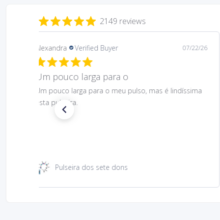
2149 reviews
Daniela
Verified Buyer
08/06/26
Gostei muito bem linda 😊
Gostei muito bem linda 😊
Santa Rita 49 cm