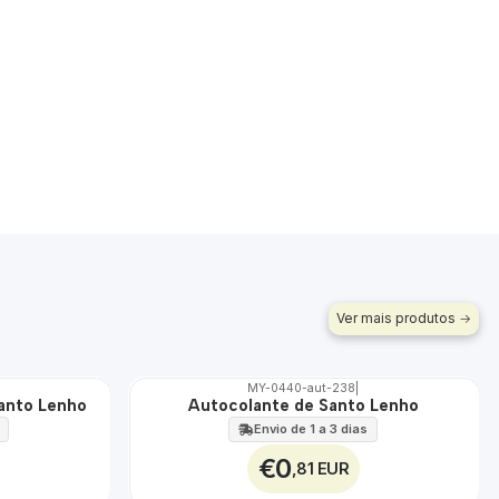
Ver mais produtos
MY-0440-aut-238
|
Santo Lenho
Autocolante de Santo Lenho
🇵🇹
100%
Envio de 1 a 3 dias
€0
,81 EUR