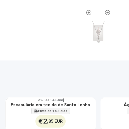
MY-0440-ET-106
|
Escapulário em tecido de Santo Lenho
Ág
🇵🇹
🇵🇹
100%
100%
Envio de 1 a 3 dias
ÁGUA
€2
,85 EUR