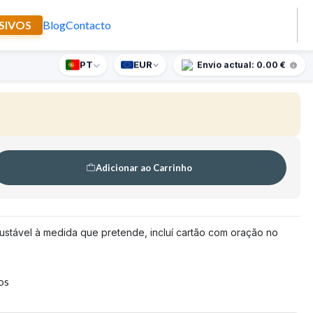
SIVOS
Blog
Contacto
Lenho
PT
EUR
nte supresa para encomendas superiores a 90€
Envio actual: 0.00 €
🇵🇹
FABRICADO EM PORTUGAL
Adicionar ao Carrinho
justável à medida que pretende, incluí cartão com oração no
tos