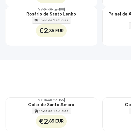
MY-0440-ter-188
|
Rosário de Santo Lenho
Painel de 
🇵🇹
🇵🇹
100%
100%
Envio de 1 a 3 dias
EXT.
€2
,85 EUR
MY-0440-fio-155
|
Colar de Santo Amaro
Co
🇵🇹
🇵🇹
100%
100%
Envio de 1 a 3 dias
€2
,85 EUR