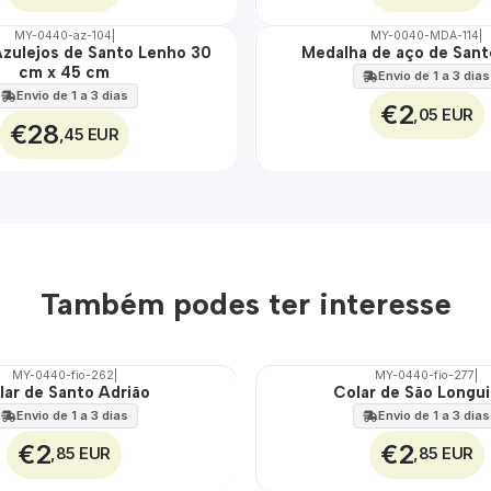
MY-0440-az-104
|
MY-0040-MDA-114
|
Azulejos de Santo Lenho 30
Medalha de aço de San
🇵🇹
cm x 45 cm
100%
Envio de 1 a 3 dias
ÁGUA
Envio de 1 a 3 dias
€2
,05 EUR
€28
,45 EUR
Também podes ter interesse
MY-0440-fio-262
|
MY-0440-fio-277
|
lar de Santo Adrião
Colar de São Longu
🇵🇹
100%
Envio de 1 a 3 dias
Envio de 1 a 3 dias
€2
€2
,85 EUR
,85 EUR