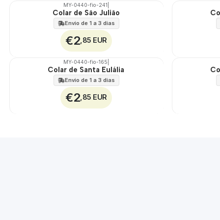
MY-0440-fio-241
|
Colar de São Julião
Co
🇵🇹
🇵🇹
100%
100%
Envio de 1 a 3 dias
€2
,85 EUR
MY-0440-fio-165
|
Colar de Santa Eulália
Co
🇵🇹
🇵🇹
100%
100%
Envio de 1 a 3 dias
€2
,85 EUR