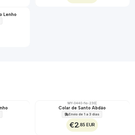
to Lenho
MY-0440-fio-230
|
inho
Colar de Santo Abdão
🇵🇹
100%
Envio de 1 a 3 dias
€2
,85 EUR