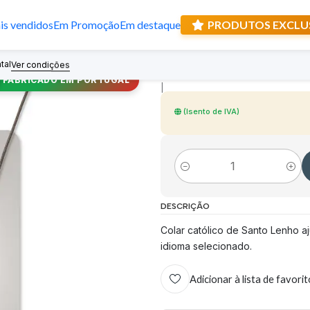
s vendidos
Em Promoção
Em destaque
PRODUTOS EXCLU
Colar de Santo 
tal
Recebe prese
Ver condições
FABRICADO EM PORTUGAL
|
(Isento de IVA)
Quantidade
DESCRIÇÃO
Colar católico de Santo Lenho a
idioma selecionado.
Adicionar à lista de favori