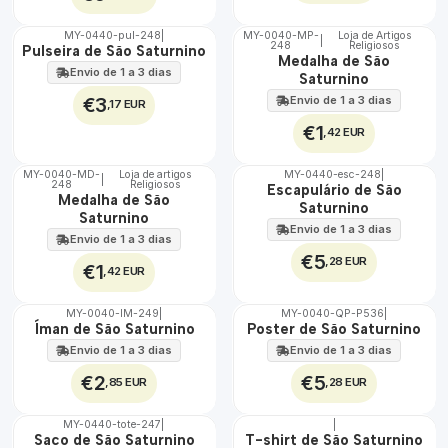
MY-0440-pul-248
|
MY-0040-MP-
Loja de Artigos
|
248
Religiosos
🇵🇹
🇵🇹
Pulseira de São Saturnino
Medalha de São
100%
100%
Envio de 1 a 3 dias
Saturnino
€3
Envio de 1 a 3 dias
,17 EUR
€1
,42 EUR
MY-0040-MD-
Loja de artigos
MY-0440-esc-248
|
|
248
Religiosos
🇵🇹
🇵🇹
Escapulário de São
Medalha de São
100%
100%
Saturnino
Saturnino
Envio de 1 a 3 dias
Envio de 1 a 3 dias
€5
,28 EUR
€1
,42 EUR
MY-0040-IM-249
|
MY-0040-QP-P536
|
🇵🇹
🇵🇹
Íman de São Saturnino
Poster de São Saturnino
100%
100%
Envio de 1 a 3 dias
Envio de 1 a 3 dias
€2
€5
,85 EUR
,28 EUR
MY-0440-tote-247
|
|
🇵🇹
🇵🇹
Saco de São Saturnino
T-shirt de São Saturnino