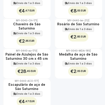
100%
100%
Envio de 1 a 3 dias
Envio de 1 a 3 dias
€4
€8
,47 EUR
,05 EUR
MY-0040-CH-171
|
MY-0440-ter-212
|
🇵🇹
🇵🇹
Chaveiro de São
Rosário de São Saturnino
100%
100%
Saturnino
Envio de 1 a 3 dias
Envio de 1 a 3 dias
€2
,85 EUR
€2
,85 EUR
MY-0440-az-170
|
MY-0040-MDA-185
|
🇵🇹
🇵🇹
Painel de Azulejos de São
Medalha de aço de São
100%
100%
Saturnino 30 cm x 45 cm
Saturnino
EXT.
ÁGUA
Envio de 1 a 3 dias
Envio de 1 a 3 dias
€28
€2
,45 EUR
,05 EUR
MY-0440-ACO-177
|
🇵🇹
Escapulário de aço de
100%
São Saturnino
ÁGUA
Envio de 1 a 3 dias
€4
,47 EUR