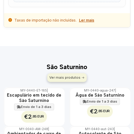
Taxas de importação não incluídas.
Ler mais
São Saturnino
Ver mais produtos
MY-0440-ET-165
|
MY-0440-agua-247
|
🇵🇹
🇵🇹
Escapulário em tecido de
Água de São Saturnino
100%
100%
São Saturnino
Envio de 1 a 3 dias
ÁGUA
Envio de 1 a 3 dias
€2
,85 EUR
€2
,85 EUR
MY-0040-AM-248
|
MY-0440-aut-243
|
🇵🇹
🇵🇹
Ambientador de carro de
Autocolante de São