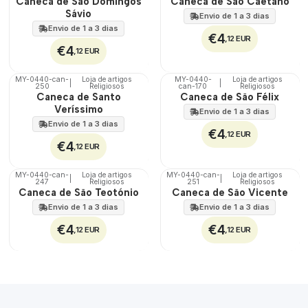
Caneca de São Domingos
Caneca de São Caetano
100%
100%
Sávio
Envio de 1 a 3 dias
Envio de 1 a 3 dias
€4
,12 EUR
€4
,12 EUR
MY-0440-can-
Loja de artigos
MY-0440-
Loja de artigos
|
|
250
Religiosos
can-170
Religiosos
🇵🇹
🇵🇹
Caneca de Santo
Caneca de São Félix
100%
100%
Veríssimo
Envio de 1 a 3 dias
Envio de 1 a 3 dias
€4
,12 EUR
€4
,12 EUR
MY-0440-can-
Loja de artigos
MY-0440-can-
Loja de artigos
|
|
247
Religiosos
251
Religiosos
🇵🇹
🇵🇹
Caneca de São Teotónio
Caneca de São Vicente
100%
100%
Envio de 1 a 3 dias
Envio de 1 a 3 dias
€4
€4
,12 EUR
,12 EUR