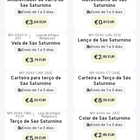
100%
100%
São Saturnino
Saturnino
Envio de 1 a 3 dias
Envio de 1 a 3 dias
€3
€0
,66 EUR
,81 EUR
MY-0040-V-
Loja de Artigos
MY-0040-LEN-253
|
|
247
Religiosos
🇵🇹
🇵🇹
Lenço de São Saturnino
Vela de São Saturnino
100%
100%
Envio de 1 a 3 dias
Envio de 1 a 3 dias
€2
,85 EUR
€3
,74 EUR
MY-0040-CAR-260
|
MY-0040-CT-248
|
🇵🇹
🇵🇹
Carteira para terço de
Carteira e Terço de São
100%
100%
São Saturnino
Saturnino
Envio de 1 a 3 dias
Envio de 1 a 3 dias
€4
€8
,50 EUR
,05 EUR
MY-0040-TMS-
Loja de artigos
MY-0440-fio-247
|
|
P537
Religiosos
🇵🇹
🇵🇹
Colar de São Saturnino
Terço de São Saturnino
100%
100%
Envio de 1 a 3 dias
Envio de 1 a 3 dias
€2
,85 EUR
€5
,28 EUR