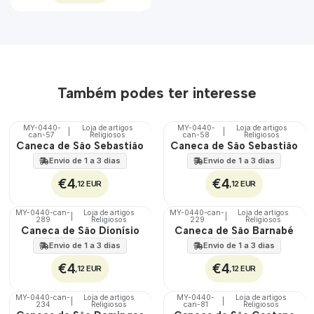
Também podes ter interesse
MY-0440-
Loja de artigos
MY-0440-
Loja de artigos
|
|
can-57
Religiosos
can-58
Religiosos
🇵🇹
🇵🇹
Caneca de São Sebastião
Caneca de São Sebastião
100%
100%
Envio de 1 a 3 dias
Envio de 1 a 3 dias
€4
€4
,12 EUR
,12 EUR
MY-0440-can-
Loja de artigos
MY-0440-can-
Loja de artigos
|
|
289
Religiosos
229
Religiosos
🇵🇹
🇵🇹
Caneca de São Dionísio
Caneca de São Barnabé
100%
100%
Envio de 1 a 3 dias
Envio de 1 a 3 dias
€4
€4
,12 EUR
,12 EUR
MY-0440-can-
Loja de artigos
MY-0440-
Loja de artigos
|
|
234
Religiosos
can-81
Religiosos
🇵🇹
🇵🇹