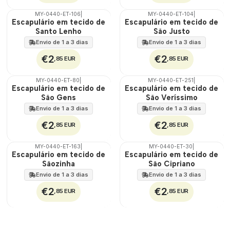
MY-0440-ET-106
|
MY-0440-ET-104
|
🇵🇹
🇵🇹
Escapulário em tecido de
Escapulário em tecido de
100%
100%
Santo Lenho
São Justo
ÁGUA
ÁGUA
Envio de 1 a 3 dias
Envio de 1 a 3 dias
€2
€2
,85 EUR
,85 EUR
MY-0440-ET-80
|
MY-0440-ET-251
|
🇵🇹
🇵🇹
Escapulário em tecido de
Escapulário em tecido de
100%
100%
São Gens
São Veríssimo
ÁGUA
ÁGUA
Envio de 1 a 3 dias
Envio de 1 a 3 dias
€2
€2
,85 EUR
,85 EUR
MY-0440-ET-163
|
MY-0440-ET-30
|
🇵🇹
🇵🇹
Escapulário em tecido de
Escapulário em tecido de
100%
100%
Sãozinha
São Cipriano
ÁGUA
ÁGUA
Envio de 1 a 3 dias
Envio de 1 a 3 dias
€2
€2
,85 EUR
,85 EUR