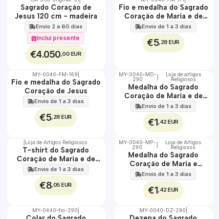
ÁGUA
🇵🇹
Sagrado Coração de
Fio e medalha do Sagrado
100%
Jesus 120 cm - madeira
Coração de Maria e de
EXCLUSIVO
Jesus
Envio 2 a 60 dias
Envio de 1 a 3 dias
Incluí presente
€5
,28 EUR
€4.050
,00 EUR
MY-0040-FM-169
|
MY-0040-MD-
Loja de artigos
|
ÁGUA
290
Religiosos
🇵🇹
Fio e medalha do Sagrado
Medalha do Sagrado
100%
Coração de Jesus
Coração de Maria e de
Envio de 1 a 3 dias
Jesus
Envio de 1 a 3 dias
€5
,28 EUR
€1
,42 EUR
|
Loja de Artigos Religiosos
MY-0040-MP-
Loja de Artigos
|
290
Religiosos
🇵🇹
🇵🇹
T-shirt do Sagrado
Medalha do Sagrado
100%
100%
Coração de Maria e de
Coração de Maria e
Jesus
Envio de 1 a 3 dias
Jesus
Envio de 1 a 3 dias
€8
,05 EUR
€1
,42 EUR
MY-0440-fio-290
|
MY-0040-DZ-290
|
🇵🇹
🇵🇹
Colar do Sagrado
Dezena do Sagrado