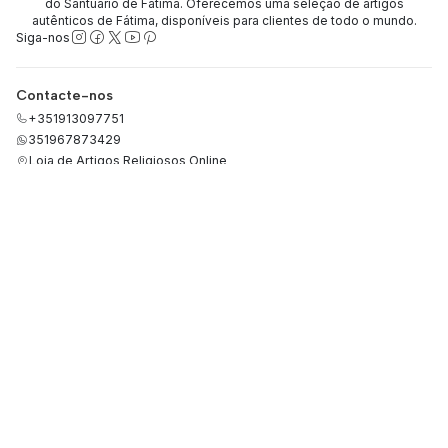
do Santuário de Fátima. Oferecemos uma seleção de artigos
autênticos de Fátima, disponíveis para clientes de todo o mundo.
Siga-nos
Contacte-nos
+351913097751
351967873429
Loja de Artigos Religiosos Online
Rua de São Paulo 33, loja 46
2495-435 Fátima
Santarém - Portugal
Categorias
Termos e Condições
Política de Privacidade
Política de reembolso
Política de Cookies
Conflitos de Consumo
Cotação de Metais Preciosos
Livro de Reclamações
RGPD
Informação