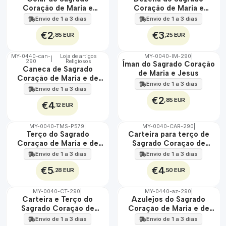
100%
100%
Coração de Maria e
Coração de Maria e
Jesus
Jesus
Envio de 1 a 3 dias
Envio de 1 a 3 dias
€2
€3
,85 EUR
,25 EUR
MY-0440-can-
Loja de artigos
MY-0040-IM-290
|
|
290
Religiosos
🇵🇹
🇵🇹
Íman do Sagrado Coração
Caneca de Sagrado
100%
100%
de Maria e Jesus
Coração de Maria e de
Envio de 1 a 3 dias
Jesus
Envio de 1 a 3 dias
€2
,85 EUR
€4
,12 EUR
MY-0040-TMS-P579
|
MY-0040-CAR-290
|
🇵🇹
🇵🇹
Terço do Sagrado
Carteira para terço de
100%
100%
Coração de Maria e de
Sagrado Coração de
Jesus
Maria e de Jesus
Envio de 1 a 3 dias
Envio de 1 a 3 dias
€5
€4
,28 EUR
,50 EUR
MY-0040-CT-290
|
MY-0440-az-290
|
🇵🇹
🇵🇹
Carteira e Terço do
Azulejos do Sagrado
100%
100%
Sagrado Coração de
Coração de Maria e de
EXT.
Maria e de Jesus
Jesus 30 cm x 45 cm
Envio de 1 a 3 dias
Envio de 1 a 3 dias