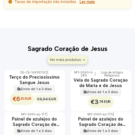
Taxas de importação não incluídas.
Ler mais
Sagrado Coração de Jesus
Ver mais produtos
SE-CE-146197/62
|
MY-0040-V-
Loja de Artigos
|
DESCONTO
289
Religiosos
🇵🇹
Terço do Preciosíssimo
Vela do Sagrado Coração
100%
Sangue Jesus
de Maria e de Jesus
Envio de 1 a 3 dias
Envio de 1 a 3 dias
€6
,15 EUR
€6,54 EUR
€3
,74 EUR
MY-0441-az-177
|
MY-0441-az-175
|
🇵🇹
🇵🇹
Painel de azulejos do
Painel de azulejos do
100%
100%
Sagrado Coração de
Sagrado Coração de
EXT.
EXT.
Maria e Jesus 45 cm x 60
Jesus 45 cm x 60 cm
Envio de 1 a 3 dias
Envio de 1 a 3 dias