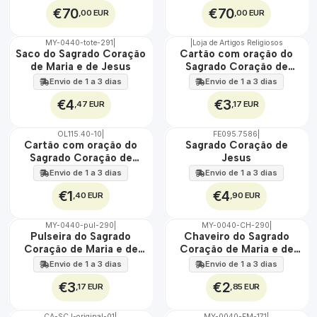
cm
€70
€70
,00 EUR
,00 EUR
MY-0440-tote-291
|
|
Loja de Artigos Religiosos
🇵🇹
🇵🇹
Saco do Sagrado Coração
Cartão com oração do
100%
100%
de Maria e de Jesus
Sagrado Coração de
Maria e de Jesus
Envio de 1 a 3 dias
Envio de 1 a 3 dias
€4
€3
,47 EUR
,17 EUR
OL115.40-10
|
FE095.7586
|
Cartão com oração do
Sagrado Coração de
Sagrado Coração de
Jesus
Jesus
Envio de 1 a 3 dias
Envio de 1 a 3 dias
€1
€4
,40 EUR
,90 EUR
MY-0440-pul-290
|
MY-0040-CH-290
|
🇵🇹
🇵🇹
Pulseira do Sagrado
Chaveiro do Sagrado
100%
100%
Coração de Maria e de
Coração de Maria e de
Jesus
Jesus
Envio de 1 a 3 dias
Envio de 1 a 3 dias
€3
€2
,17 EUR
,85 EUR
CA-SCJ-original-01
|
MY-0040-FM-171
|