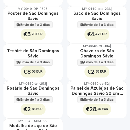
MY-0040-QP-P525
|
MY-0440-tote-236
|
🇵🇹
🇵🇹
Poster de São Domingos
Saco de São Domingos
100%
100%
Sávio
Sávio
Envio de 1 a 3 dias
Envio de 1 a 3 dias
€5
€4
,28 EUR
,47 EUR
|
MY-0040-CH-184
|
🇵🇹
🇵🇹
T-shirt de São Domingos
Chaveiro de São
100%
100%
Sávio
Domingos Sávio
Envio de 1 a 3 dias
Envio de 1 a 3 dias
€8
€2
,05 EUR
,85 EUR
MY-0440-ter-253
|
MY-0440-az-52
|
🇵🇹
🇵🇹
Rosário de São Domingos
Painel de Azulejos de São
100%
100%
Sávio
Domingos Sávio 30 cm x
EXT.
45 cm
Envio de 1 a 3 dias
Envio de 1 a 3 dias
€2
€28
,85 EUR
,45 EUR
MY-0040-MDA-55
|
🇵🇹
Medalha de aço de São
100%