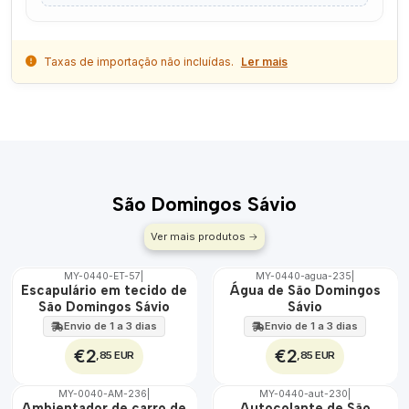
Taxas de importação não incluídas.
Ler mais
São Domingos Sávio
Ver mais produtos
MY-0440-ET-57
|
MY-0440-agua-235
|
🇵🇹
🇵🇹
Escapulário em tecido de
Água de São Domingos
100%
100%
São Domingos Sávio
Sávio
ÁGUA
Envio de 1 a 3 dias
Envio de 1 a 3 dias
€2
€2
,85 EUR
,85 EUR
MY-0040-AM-236
|
MY-0440-aut-230
|
🇵🇹
🇵🇹
Ambientador de carro de
Autocolante de São