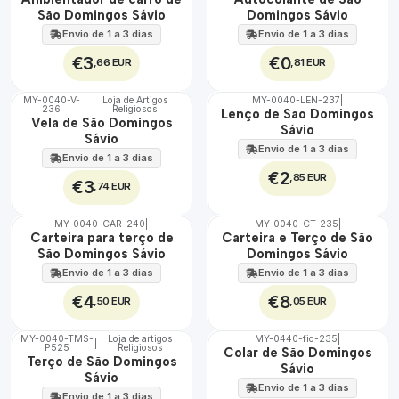
100%
100%
São Domingos Sávio
Domingos Sávio
Envio de 1 a 3 dias
Envio de 1 a 3 dias
€3
€0
,66 EUR
,81 EUR
MY-0040-V-
Loja de Artigos
MY-0040-LEN-237
|
|
236
Religiosos
🇵🇹
🇵🇹
Lenço de São Domingos
Vela de São Domingos
100%
100%
Sávio
Sávio
Envio de 1 a 3 dias
Envio de 1 a 3 dias
€2
,85 EUR
€3
,74 EUR
MY-0040-CAR-240
|
MY-0040-CT-235
|
🇵🇹
🇵🇹
Carteira para terço de
Carteira e Terço de São
100%
100%
São Domingos Sávio
Domingos Sávio
Envio de 1 a 3 dias
Envio de 1 a 3 dias
€4
€8
,50 EUR
,05 EUR
MY-0040-TMS-
Loja de artigos
MY-0440-fio-235
|
|
P525
Religiosos
🇵🇹
🇵🇹
Colar de São Domingos
Terço de São Domingos
100%
100%
Sávio
Sávio
Envio de 1 a 3 dias
Envio de 1 a 3 dias