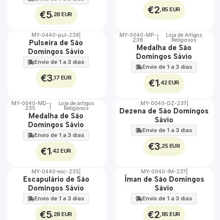
€2
,85 EUR
€5
,28 EUR
MY-0440-pul-238
|
MY-0040-MP-
Loja de Artigos
|
238
Religiosos
🇵🇹
🇵🇹
Pulseira de São
Medalha de São
100%
100%
Domingos Sávio
Domingos Sávio
Envio de 1 a 3 dias
Envio de 1 a 3 dias
€3
,17 EUR
€1
,42 EUR
MY-0040-MD-
Loja de artigos
MY-0040-DZ-237
|
|
235
Religiosos
🇵🇹
🇵🇹
Dezena de São Domingos
Medalha de São
100%
100%
Sávio
Domingos Sávio
Envio de 1 a 3 dias
Envio de 1 a 3 dias
€3
,25 EUR
€1
,42 EUR
MY-0440-esc-235
|
MY-0040-IM-237
|
🇵🇹
🇵🇹
Escapulário de São
Íman de São Domingos
100%
100%
Domingos Sávio
Sávio
Envio de 1 a 3 dias
Envio de 1 a 3 dias
€5
€2
,28 EUR
,85 EUR