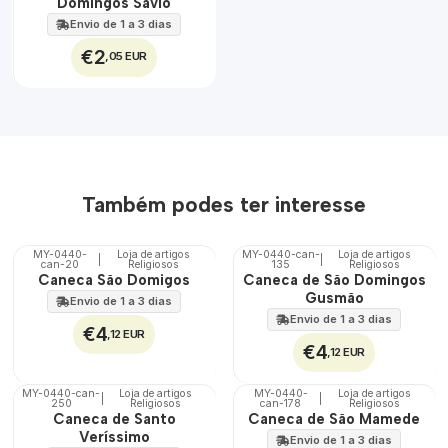
Domingos Sávio
ÁGUA
Envio de 1 a 3 dias
€2
,05 EUR
Também podes ter interesse
MY-0440-
Loja de artigos
MY-0440-can-
Loja de artigos
|
|
can-20
Religiosos
135
Religiosos
🇵🇹
🇵🇹
Caneca São Domigos
Caneca de São Domingos
100%
100%
Gusmão
Envio de 1 a 3 dias
Envio de 1 a 3 dias
€4
,12 EUR
€4
,12 EUR
MY-0440-can-
Loja de artigos
MY-0440-
Loja de artigos
|
|
250
Religiosos
can-178
Religiosos
🇵🇹
🇵🇹
Caneca de Santo
Caneca de São Mamede
100%
100%
Veríssimo
Envio de 1 a 3 dias