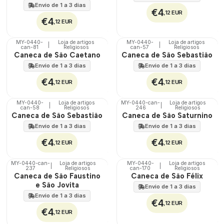
Envio de 1 a 3 dias
€4
,12 EUR
€4
,12 EUR
MY-0440-
Loja de artigos
MY-0440-
Loja de artigos
|
|
can-81
Religiosos
can-57
Religiosos
🇵🇹
🇵🇹
Caneca de São Caetano
Caneca de São Sebastião
100%
100%
Envio de 1 a 3 dias
Envio de 1 a 3 dias
€4
€4
,12 EUR
,12 EUR
MY-0440-
Loja de artigos
MY-0440-can-
Loja de artigos
|
|
can-58
Religiosos
246
Religiosos
🇵🇹
🇵🇹
Caneca de São Sebastião
Caneca de São Saturnino
100%
100%
Envio de 1 a 3 dias
Envio de 1 a 3 dias
€4
€4
,12 EUR
,12 EUR
MY-0440-can-
Loja de artigos
MY-0440-
Loja de artigos
|
|
237
Religiosos
can-170
Religiosos
🇵🇹
🇵🇹
Caneca de São Faustino
Caneca de São Félix
100%
100%
e São Jovita
Envio de 1 a 3 dias
Envio de 1 a 3 dias
€4
,12 EUR
€4
,12 EUR