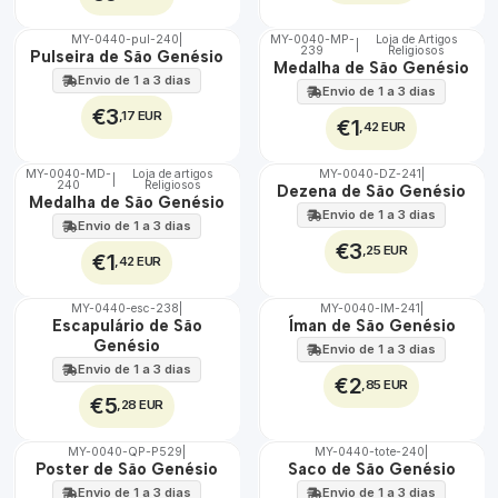
MY-0440-pul-240
|
MY-0040-MP-
Loja de Artigos
|
239
Religiosos
🇵🇹
🇵🇹
Pulseira de São Genésio
Medalha de São Genésio
100%
100%
Envio de 1 a 3 dias
Envio de 1 a 3 dias
€3
,17 EUR
€1
,42 EUR
MY-0040-MD-
Loja de artigos
MY-0040-DZ-241
|
|
240
Religiosos
🇵🇹
🇵🇹
Dezena de São Genésio
Medalha de São Genésio
100%
100%
Envio de 1 a 3 dias
Envio de 1 a 3 dias
€3
,25 EUR
€1
,42 EUR
MY-0440-esc-238
|
MY-0040-IM-241
|
🇵🇹
🇵🇹
Escapulário de São
Íman de São Genésio
100%
100%
Genésio
Envio de 1 a 3 dias
Envio de 1 a 3 dias
€2
,85 EUR
€5
,28 EUR
MY-0040-QP-P529
|
MY-0440-tote-240
|
🇵🇹
🇵🇹
Poster de São Genésio
Saco de São Genésio
100%
100%
Envio de 1 a 3 dias
Envio de 1 a 3 dias