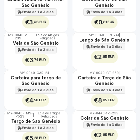
100%
100%
São Genésio
Genésio
Envio de 1 a 3 dias
Envio de 1 a 3 dias
€3
€0
,66 EUR
,81 EUR
MY-0040-V-
Loja de Artigos
MY-0040-LEN-241
|
|
239
Religiosos
🇵🇹
🇵🇹
Lenço de São Genésio
Vela de São Genésio
100%
100%
Envio de 1 a 3 dias
Envio de 1 a 3 dias
€2
,85 EUR
€3
,74 EUR
MY-0040-CAR-241
|
MY-0040-CT-239
|
🇵🇹
🇵🇹
Carteira para terço de
Carteira e Terço de São
100%
100%
São Genésio
Genésio
Envio de 1 a 3 dias
Envio de 1 a 3 dias
€4
€8
,50 EUR
,05 EUR
MY-0040-TMS-
Loja de artigos
MY-0440-fio-239
|
|
P529
Religiosos
🇵🇹
🇵🇹
Colar de São Genésio
Terço de São Genésio
100%
100%
Envio de 1 a 3 dias
Envio de 1 a 3 dias
€2
,85 EUR
€5
,28 EUR