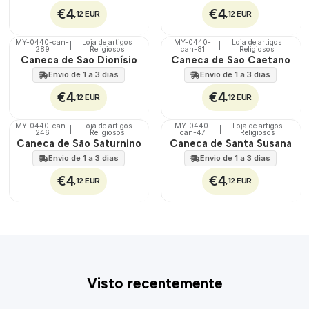
€4
€4
,12 EUR
,12 EUR
MY-0440-can-
Loja de artigos
MY-0440-
Loja de artigos
|
|
289
Religiosos
can-81
Religiosos
🇵🇹
🇵🇹
Caneca de São Dionísio
Caneca de São Caetano
100%
100%
Envio de 1 a 3 dias
Envio de 1 a 3 dias
€4
€4
,12 EUR
,12 EUR
MY-0440-can-
Loja de artigos
MY-0440-
Loja de artigos
|
|
246
Religiosos
can-47
Religiosos
🇵🇹
🇵🇹
Caneca de São Saturnino
Caneca de Santa Susana
100%
100%
Envio de 1 a 3 dias
Envio de 1 a 3 dias
€4
€4
,12 EUR
,12 EUR
Visto recentemente