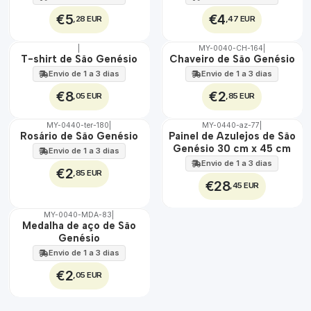
€5
€4
,28 EUR
,47 EUR
|
MY-0040-CH-164
|
🇵🇹
🇵🇹
T-shirt de São Genésio
Chaveiro de São Genésio
100%
100%
Envio de 1 a 3 dias
Envio de 1 a 3 dias
€8
€2
,05 EUR
,85 EUR
MY-0440-ter-180
|
MY-0440-az-77
|
🇵🇹
🇵🇹
Rosário de São Genésio
Painel de Azulejos de São
100%
100%
Genésio 30 cm x 45 cm
Envio de 1 a 3 dias
EXT.
Envio de 1 a 3 dias
€2
,85 EUR
€28
,45 EUR
MY-0040-MDA-83
|
🇵🇹
Medalha de aço de São
100%
Genésio
ÁGUA
Envio de 1 a 3 dias
€2
,05 EUR