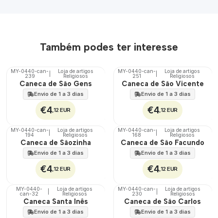
Também podes ter interesse
MY-0440-can-
Loja de artigos
MY-0440-can-
Loja de artigos
|
|
239
Religiosos
251
Religiosos
🇵🇹
🇵🇹
Caneca de São Gens
Caneca de São Vicente
100%
100%
Envio de 1 a 3 dias
Envio de 1 a 3 dias
€4
€4
,12 EUR
,12 EUR
MY-0440-can-
Loja de artigos
MY-0440-can-
Loja de artigos
|
|
194
Religiosos
168
Religiosos
🇵🇹
🇵🇹
Caneca de Sãozinha
Caneca de São Facundo
100%
100%
Envio de 1 a 3 dias
Envio de 1 a 3 dias
€4
€4
,12 EUR
,12 EUR
MY-0440-
Loja de artigos
MY-0440-can-
Loja de artigos
|
|
can-32
Religiosos
230
Religiosos
🇵🇹
🇵🇹
Caneca Santa Inês
Caneca de São Carlos
100%
100%
Envio de 1 a 3 dias
Envio de 1 a 3 dias