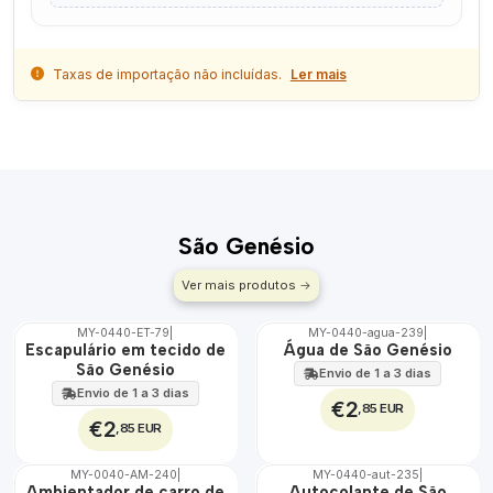
Taxas de importação não incluídas.
Ler mais
São Genésio
Ver mais produtos
MY-0440-ET-79
|
MY-0440-agua-239
|
🇵🇹
🇵🇹
Escapulário em tecido de
Água de São Genésio
100%
100%
São Genésio
Envio de 1 a 3 dias
ÁGUA
Envio de 1 a 3 dias
€2
,85 EUR
€2
,85 EUR
MY-0040-AM-240
|
MY-0440-aut-235
|
🇵🇹
🇵🇹
Ambientador de carro de
Autocolante de São