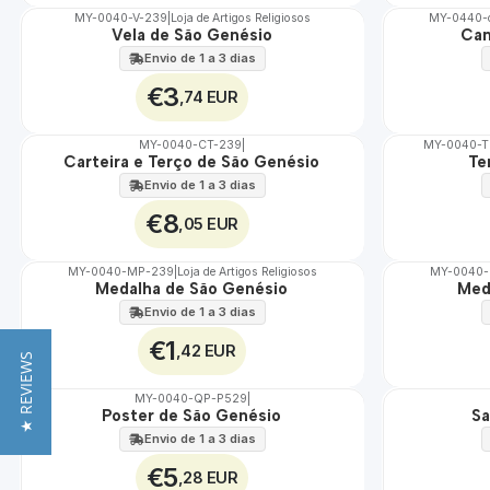
MY-0040-V-239
|
Loja de Artigos Religiosos
MY-0440-
Vela de São Genésio
Can
🇵🇹
🇵🇹
100%
100%
Envio de 1 a 3 dias
€3
,74 EUR
MY-0040-CT-239
|
MY-0040-
Carteira e Terço de São Genésio
Te
🇵🇹
🇵🇹
100%
100%
Envio de 1 a 3 dias
€8
,05 EUR
MY-0040-MP-239
|
Loja de Artigos Religiosos
MY-0040
Medalha de São Genésio
Med
🇵🇹
🇵🇹
100%
100%
Envio de 1 a 3 dias
€1
,42 EUR
★ REVIEWS
MY-0040-QP-P529
|
Poster de São Genésio
Sa
🇵🇹
🇵🇹
100%
100%
Envio de 1 a 3 dias
€5
,28 EUR