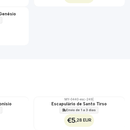
 Genésio
MY-0440-esc-249
|
onísio
Escapulário de Santo Tirso
🇵🇹
100%
Envio de 1 a 3 dias
€5
,28 EUR