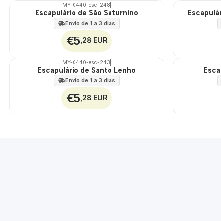
MY-0440-esc-248
|
Escapulário de São Saturnino
Escapulá
🇵🇹
🇵🇹
100%
100%
Envio de 1 a 3 dias
€5
,28 EUR
MY-0440-esc-243
|
Escapulário de Santo Lenho
Esca
🇵🇹
🇵🇹
100%
100%
Envio de 1 a 3 dias
€5
,28 EUR