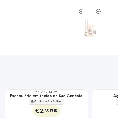
MY-0440-ET-79
|
Escapulário em tecido de São Genésio
Ág
🇵🇹
🇵🇹
100%
100%
Envio de 1 a 3 dias
ÁGUA
€2
,85 EUR