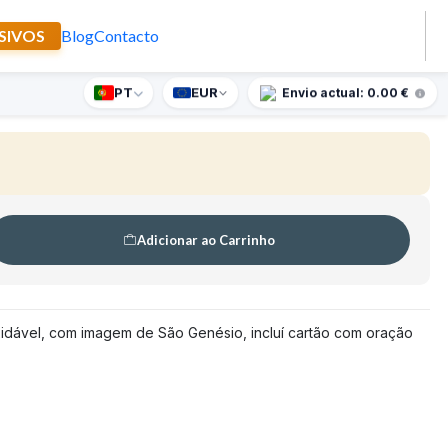
SIVOS
Blog
Contacto
São Genésio
PT
EUR
nte supresa para encomendas superiores a 90€
Envio actual: 0.00 €
🇵🇹
FABRICADO EM PORTUGAL
Adicionar ao Carrinho
xidável, com imagem de São Genésio, incluí cartão com oração