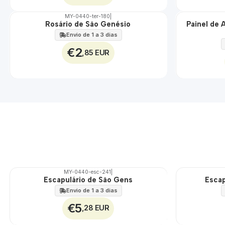
MY-0440-ter-180
|
Rosário de São Genésio
Painel de 
🇵🇹
🇵🇹
100%
100%
Envio de 1 a 3 dias
EXT.
€2
,85 EUR
MY-0440-esc-241
|
Escapulário de São Gens
Escap
🇵🇹
🇵🇹
100%
100%
Envio de 1 a 3 dias
€5
,28 EUR