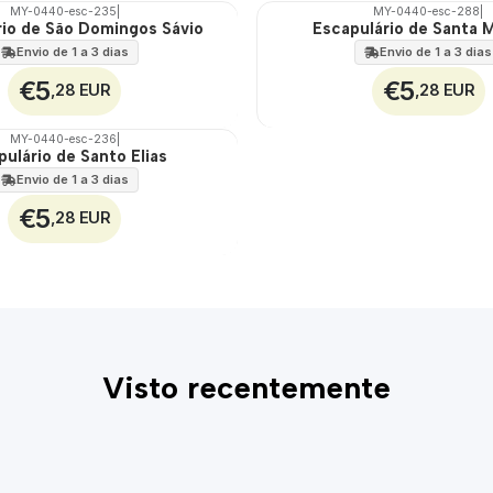
MY-0440-esc-235
|
MY-0440-esc-288
|
rio de São Domingos Sávio
Escapulário de Santa 
🇵🇹
100%
Envio de 1 a 3 dias
Envio de 1 a 3 dias
€5
€5
,28 EUR
,28 EUR
MY-0440-esc-236
|
pulário de Santo Elias
Envio de 1 a 3 dias
€5
,28 EUR
Visto recentemente