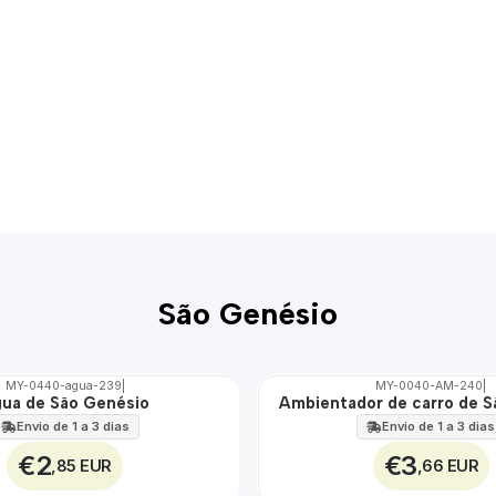
São Genésio
MY-0440-agua-239
|
MY-0040-AM-240
|
ua de São Genésio
Ambientador de carro de 
🇵🇹
100%
Envio de 1 a 3 dias
Envio de 1 a 3 dias
€2
€3
,85 EUR
,66 EUR