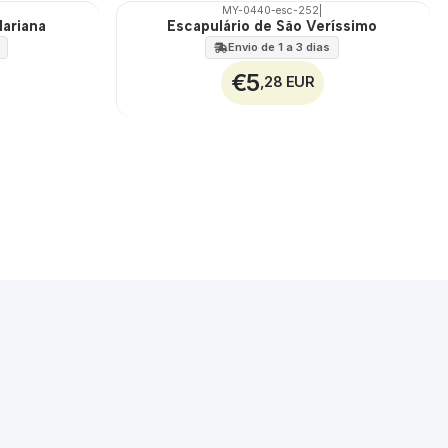
MY-0440-esc-252
|
Mariana
Escapulário de São Veríssimo
🇵🇹
100%
Envio de 1 a 3 dias
€5
,28 EUR