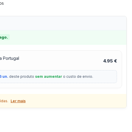
tos
 ago.
a Portugal
4.95 €
6 un.
deste produto
sem aumentar
o custo de envio.
ídas.
Ler mais