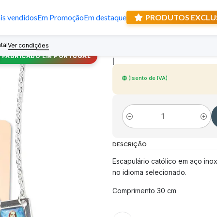
s vendidos
Em Promoção
Em destaque
PRODUTOS EXCLU
Escapulário de 
tal
Recebe prese
Ver condições
FABRICADO EM PORTUGAL
|
(Isento de IVA)
Quantidade
DESCRIÇÃO
Escapulário católico em aço ino
no idioma selecionado.
Comprimento 30 cm