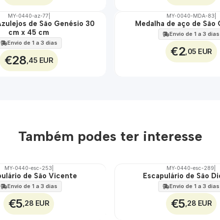
MY-0440-az-77
|
MY-0040-MDA-83
|
Azulejos de São Genésio 30
Medalha de aço de São
🇵🇹
cm x 45 cm
100%
Envio de 1 a 3 dias
ÁGUA
Envio de 1 a 3 dias
€2
,05 EUR
€28
,45 EUR
Também podes ter interesse
MY-0440-esc-253
|
MY-0440-esc-289
|
ulário de São Vicente
Escapulário de São Di
🇵🇹
100%
Envio de 1 a 3 dias
Envio de 1 a 3 dias
€5
€5
,28 EUR
,28 EUR