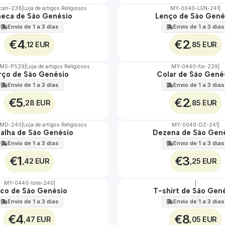
can-238
|
Loja de artigos Religiosos
MY-0040-LEN-241
|
eca de São Genésio
Lenço de São Gené
🇵🇹
100%
Envio de 1 a 3 dias
Envio de 1 a 3 dias
€4
€2
,12 EUR
,85 EUR
TMS-P529
|
Loja de artigos Religiosos
MY-0440-fio-239
|
rço de São Genésio
Colar de São Gené
🇵🇹
100%
Envio de 1 a 3 dias
Envio de 1 a 3 dias
€5
€2
,28 EUR
,85 EUR
-MD-240
|
Loja de artigos Religiosos
MY-0040-DZ-241
|
alha de São Genésio
Dezena de São Gen
🇵🇹
100%
Envio de 1 a 3 dias
Envio de 1 a 3 dias
€1
€3
,42 EUR
,25 EUR
MY-0440-tote-240
|
|
co de São Genésio
T-shirt de São Gen
🇵🇹
100%
Envio de 1 a 3 dias
Envio de 1 a 3 dias
€4
€8
,47 EUR
,05 EUR