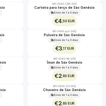
MY-0040-CAR-241
|
sio
Carteira para terço de São Genésio
🇵🇹
100%
Envio de 1 a 3 dias
€4
,50 EUR
MY-0440-pul-240
|
sio
Pulseira de São Genésio
🇵🇹
100%
Envio de 1 a 3 dias
€3
,17 EUR
MY-0040-IM-241
|
ésio
Íman de São Genésio
🇵🇹
100%
Envio de 1 a 3 dias
€2
,85 EUR
MY-0040-CH-164
|
ésio
Chaveiro de São Genésio
🇵🇹
100%
Envio de 1 a 3 dias
€2
,85 EUR