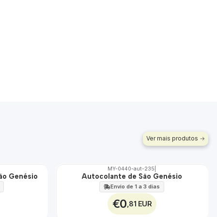
Ver mais produtos
MY-0440-aut-235
|
São Genésio
Autocolante de São Genésio
🇵🇹
100%
Envio de 1 a 3 dias
€0
,81 EUR