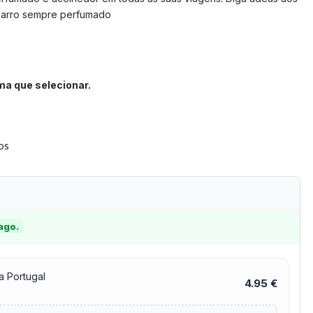
 carro sempre perfumado
ma que selecionar.
tos
 ago.
a Portugal
4.95 €