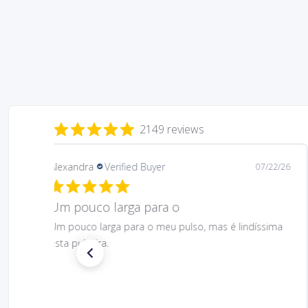
2149 reviews
Daniela
Verified Buyer
08/06/26
Gostei muito bem linda 😊
Gostei muito bem linda 😊