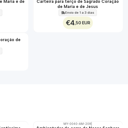
e Maria e de
Carteira para terço de Sagrado Coração
🇵🇹
de Maria e de Jesus
100%
Envio de 1 a 3 dias
€4
,50 EUR
Coração de
s
MY-0040-AM-208
|
🇵🇹