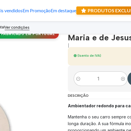
s vendidos
Em Promoção
Em destaque
PRODUTOS EXCLU
Ambientador de 
tal
Recebe prese
Ver condições
FABRICADO EM PORTUGAL
Maria e de Jesu
|
(Isento de IVA)
Quantidade
DESCRIÇÃO
Ambientador redondo para car
Mantenha o seu carro sempre c
longa duração. A sua fórmula in
proporcionando um ambiente pe