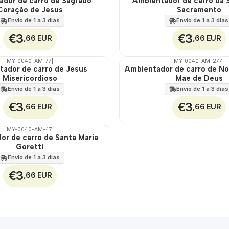
dor de carro de Sagrado
Ambientador de carro da 
Coração de Jesus
Sacramento
100%
Envio de 1 a 3 dias
Envio de 1 a 3 dias
€3
€3
,66 EUR
,66 EUR
MY-0040-AM-77
|
MY-0040-AM-277
|
tador de carro de Jesus
Ambientador de carro de N
🇵🇹
Misericordioso
Mãe de Deus
100%
Envio de 1 a 3 dias
Envio de 1 a 3 dias
€3
€3
,66 EUR
,66 EUR
MY-0040-AM-47
|
or de carro de Santa Maria
Goretti
Envio de 1 a 3 dias
€3
,66 EUR