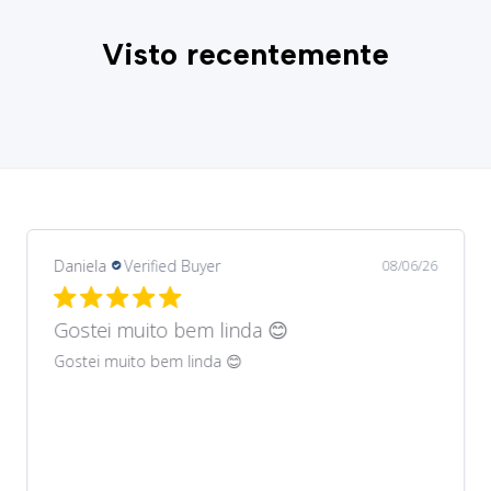
Visto recentemente
Daniela
Verified Buyer
08/06/26
Gostei muito bem lindos 😊
Gostei muito bem lindos 😊