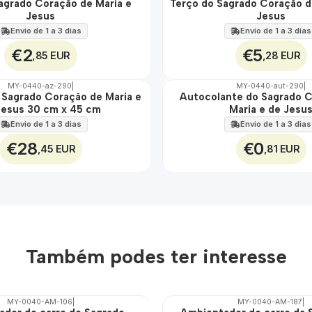
agrado Coração de Maria e
Terço do Sagrado Coração d
🇵🇹
Jesus
Jesus
100%
Envio de 1 a 3 dias
Envio de 1 a 3 dias
€2
€5
,85 EUR
,28 EUR
MY-0440-az-290
|
MY-0440-aut-290
|
 Sagrado Coração de Maria e
Autocolante do Sagrado 
🇵🇹
Jesus 30 cm x 45 cm
Maria e de Jesu
100%
Envio de 1 a 3 dias
Envio de 1 a 3 dias
€28
€0
,45 EUR
,81 EUR
Também podes ter interesse
MY-0040-AM-106
|
MY-0040-AM-187
|
🇵🇹