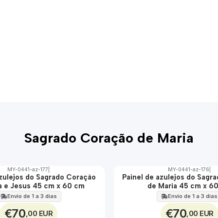
Sagrado Coração de Maria
MY-0441-az-177
|
MY-0441-az-176
|
azulejos do Sagrado Coração
Painel de azulejos do Sagr
🇵🇹
a e Jesus 45 cm x 60 cm
de Maria 45 cm x 6
100%
EXT.
Envio de 1 a 3 dias
Envio de 1 a 3 dias
€70
€70
,00 EUR
,00 EUR