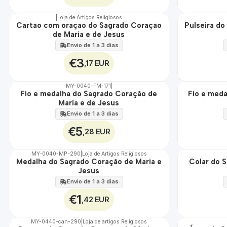
|
Loja de Artigos Religiosos
Cartão com oração do Sagrado Coração
Pulseira do
🇵🇹
🇵🇹
de Maria e de Jesus
100%
100%
Envio de 1 a 3 dias
€3
,17 EUR
MY-0040-FM-171
|
ÁGUA
ÁGUA
Fio e medalha do Sagrado Coração de
Fio e med
Maria e de Jesus
Envio de 1 a 3 dias
€5
,28 EUR
MY-0040-MP-290
|
Loja de Artigos Religiosos
Medalha do Sagrado Coração de Maria e
Colar do 
🇵🇹
🇵🇹
Jesus
100%
100%
Envio de 1 a 3 dias
€1
,42 EUR
MY-0440-can-290
|
Loja de artigos Religiosos