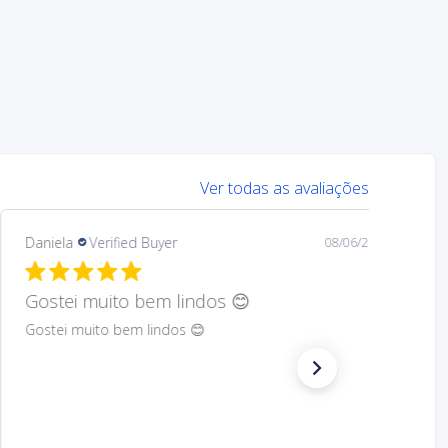
Ver todas as avaliações
Mary
Verified Buyer
08/05/26
Hard to find Saint
Absolutely wonderful!