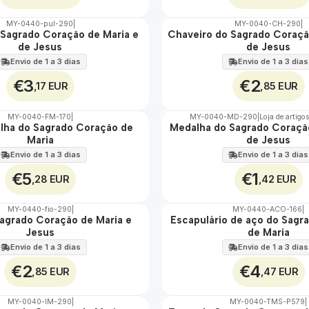
MY-0440-pul-290
|
MY-0040-CH-290
|
 Sagrado Coração de Maria e
Chaveiro do Sagrado Coraçã
🇵🇹
de Jesus
de Jesus
100%
Envio de 1 a 3 dias
Envio de 1 a 3 dias
€3
€2
,17 EUR
,85 EUR
MY-0040-FM-170
|
MY-0040-MD-290
|
Loja de artigo
alha do Sagrado Coração de
Medalha do Sagrado Coração
🇵🇹
Maria
de Jesus
100%
Envio de 1 a 3 dias
Envio de 1 a 3 dias
€5
€1
,28 EUR
,42 EUR
MY-0440-fio-290
|
MY-0440-ACO-166
|
Sagrado Coração de Maria e
Escapulário de aço do Sagr
🇵🇹
Jesus
de Maria
100%
ÁGUA
Envio de 1 a 3 dias
Envio de 1 a 3 dias
€2
€4
,85 EUR
,47 EUR
MY-0040-IM-290
|
MY-0040-TMS-P579
|