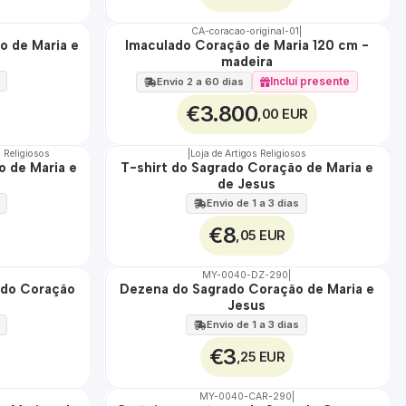
CA-coracao-original-01
|
o de Maria e
Imaculado Coração de Maria 120 cm -
🇵🇹
madeira
100%
EXCLUSIVO
Incluí presente
Envio 2 a 60 dias
€3.800
,00 EUR
s Religiosos
|
Loja de Artigos Religiosos
 de Maria e
T-shirt do Sagrado Coração de Maria e
🇵🇹
de Jesus
100%
Envio de 1 a 3 dias
€8
,05 EUR
MY-0040-DZ-290
|
ado Coração
Dezena do Sagrado Coração de Maria e
🇵🇹
Jesus
100%
Envio de 1 a 3 dias
€3
,25 EUR
MY-0040-CAR-290
|