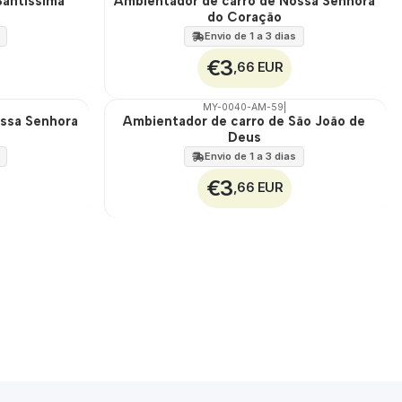
Santíssima
Ambientador de carro de Nossa Senhora
do Coração
100%
Envio de 1 a 3 dias
€3
,66 EUR
MY-0040-AM-59
|
ossa Senhora
Ambientador de carro de São João de
🇵🇹
Deus
100%
Envio de 1 a 3 dias
€3
,66 EUR