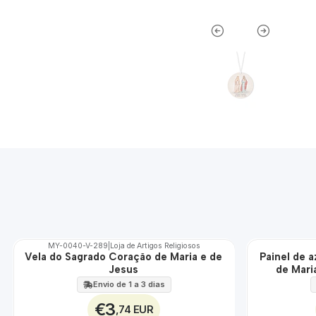
MY-0040-V-289
|
Loja de Artigos Religiosos
Vela do Sagrado Coração de Maria e de
Painel de 
🇵🇹
🇵🇹
Jesus
de Mari
100%
100%
EXT.
Envio de 1 a 3 dias
€3
,74 EUR