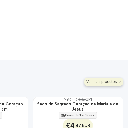
Ver mais produtos
MY-0440-tote-291
|
ado Coração
Saco do Sagrado Coração de Maria e de
🇵🇹
0 cm
Jesus
100%
Envio de 1 a 3 dias
€4
,47 EUR