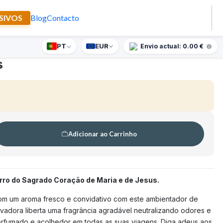
SIVOS
Blog
Contacto
carro do Sagrado Coração de
PT
EUR
nte supresa para encomendas superiores a 90€
Envio actual: 0.00 €
🇵🇹
FABRICADO EM PORTUGAL
s
Adicionar ao Carrinho
ro do Sagrado Coração de Maria e de Jesus.
om um aroma fresco e convidativo com este ambientador de
ovadora liberta uma fragrância agradável neutralizando odores e
rfumado e acolhedor em todas as suas viagens. Diga adeus aos