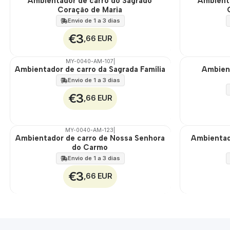
Ambientador de carro do Sagrado
Ambienta
Coração de Maria
100%
100%
Envio de 1 a 3 dias
€3
,66 EUR
MY-0040-AM-107
|
Ambientador de carro da Sagrada Família
Ambien
🇵🇹
🇵🇹
100%
100%
Envio de 1 a 3 dias
€3
,66 EUR
MY-0040-AM-123
|
Ambientador de carro de Nossa Senhora
Ambientad
🇵🇹
🇵🇹
do Carmo
100%
100%
Envio de 1 a 3 dias
€3
,66 EUR