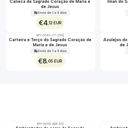
Caneca de Sagrado Coração de Maria e
Íman do S
🇵🇹
🇵🇹
de Jesus
100%
100%
Envio de 1 a 3 dias
€4
,12 EUR
MY-0040-CT-290
|
Carteira e Terço do Sagrado Coração de
Azulejos do
🇵🇹
🇵🇹
Maria e de Jesus
de 
100%
100%
EXT.
Envio de 1 a 3 dias
€8
,05 EUR
MY-0040-AM-30
|
🇵🇹
🇵🇹